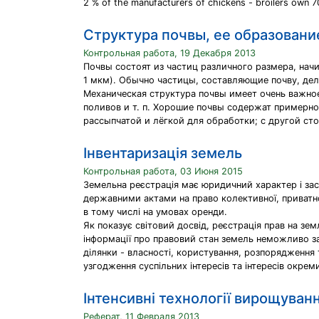
2 % of the manufacturers of chickens - broilers own 7
Cтруктура почвы, ее образовани
Контрольная работа, 19 Декабря 2013
Почвы состоят из частиц различного размера, нач
1 мкм). Обычно частицы, составляющие почву, деля
Механическая структура почвы имеет очень важное
поливов и т. п. Хорошие почвы содержат примерно
рассыпчатой и лёгкой для обработки; с другой ст
Інвентаризація земель
Контрольная работа, 03 Июня 2015
Земельна реєстрація має юридичний характер і зас
державними актами на право колективної, приватн
в тому числі на умовах оренди.
Як показує світовий досвід, реєстрація прав на зем
інформації про правовий стан земель неможливо за
ділянки - власності, користування, розпорядження 
узгодження суспільних інтересів та інтересів окрем
Інтенсивні технології вирощуван
Реферат, 11 Февраля 2013