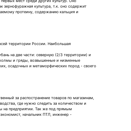
 первых мест среди других культур. Оно
к зернофуражная культура, т.к. оно содержит
ваемому протеину, содержанию кальция и
 всей территории России. Наибольшая
бань на две части: северную (2/3 территории) и
 холмы и гряды, возвышенные и низменные
ких, осадочных и метаморфических пород - своего
твенный за распостранение товаров по магазинам,
водства, где нужно следить за количеством и
ты на предприятии. Так же под прямым
экономист, начальник ПТЛ, инженер -