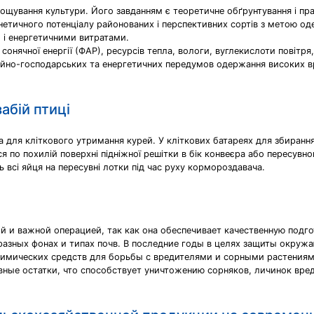
ощування культури. Його завданням є теоретичне обґрунтування і пр
генетичного потенціалу районованих і перспективних сортів з метою 
 і енергетичними витратами.
нячної енергії (ФАР), ресурсів тепла, вологи, вуглекислоти повітря
аційно-господарських та енергетичних передумов одержання високих 
абій птиці
а для кліткового утримання курей. У кліткових батареях для збиранн
ся по похилій поверхні підніжної решітки в бік конвеєра або пересувно
ь всі яйця на пересувні лотки під час руху кормороздавача.
й и важной операцией, так как она обеспечивает качественную подго
разных фонах и типах почв. В последние годы в целях защиты окруж
химических средств для борьбы с вредителями и сорными растения
ные остатки, что способствует уничтожению сорняков, личинок вред