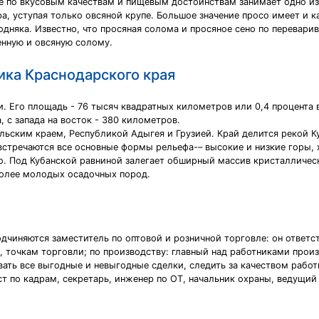
ое по вкусовым качествам и пищевым достоинствам занимает одно из
 уступая только овсяной крупе. Большое значение просо имеет и ка
няка. Известно, что просяная солома и просяное сено по перевари
нную и овсяную солому.
ика Краснодарского края
. Его площадь - 76 тысяч квадратных километров или 0,4 процента
, с запада на восток - 380 километров.
льским краем, Республикой Адыгея и Грузией. Край делится рекой Ку
 встречаются все основные формы рельефа-– высокие и низкие горы,
но. Под Кубанской равниной залегает обширный массив кристалличес
более молодых осадочных пород.
одчиняются заместитель по оптовой и розничной торговле: он ответс
точкам торговли; по производству: главный над работниками произ
ать все выгодные и невыгодные сделки, следить за качеством рабо
 по кадрам, секретарь, инженер по ОТ, начальник охраны, ведущий 