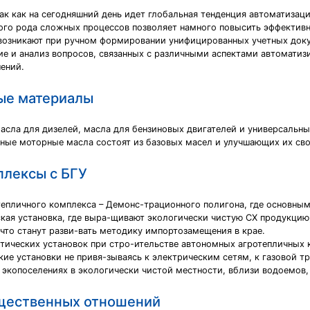
ак как на сегодняшний день идет глобальная тенденция автоматизац
ого рода сложных процессов позволяет намного повысить эффектив
 возникают при ручном формировании унифицированных учетных док
ие и анализ вопросов, связанных c различными аспектами автоматиз
ений.
ые материалы
масла для дизелей, масла для бензиновых двигателей и универсальн
нные моторные масла состоят из базовых масел и улучшающих их сво
плексы с БГУ
епличного комплекса – Демонс-трационного полигона, где основным 
кая установка, где выра-щивают экологически чистую СХ продукцию,
что станут разви-вать методику импортозамещения в крае.
тических установок при стро-ительстве автономных агротепличных к
е установки не привя-зываясь к электрическим сетям, к газовой тр
экопоселениях в экологически чистой местности, вблизи водоемов, 
бщественных отношений