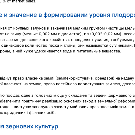
0 % of market sales.
е и значение в формировании уровня плодо
иная от крупных валунов и заканчивая мелким грунтом (частицы мел
т на глину (мельче 0,002 мм в диаметре), ил (0,002-0,02 мм), песок
 значение для сельского хозяйства, определяет усилия, требуемые
 одинаковое количество песка и глины; они называются суглинками.
ороны, в ней хуже удерживается вода и питательные вещества.
відчує право власника землі (землекористувача, орендаря) на надану
ої власності на землю, право постійного користування землею, дого
лю посідає одне з головних місць у складанні та веденні державного з
безпечити практичну реалізацію основних заходів земельної реформи,
тощо - виступає запорукою захисту майнових прав власників землі, в
их юридичних і фізичних осіб.
ня зернових культур