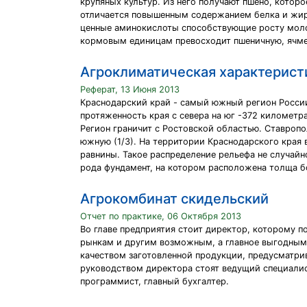
крупяных культур. Из него получают пшено, котор
отличается повышенным содержанием белка и жира,
ценные аминокислоты способствующие росту молод
кормовым единицам превосходит пшеничную, ячме
Агроклиматическая характерист
Реферат, 13 Июня 2013
Краснодарский край - самый южный регион России
протяженность края с севера на юг -372 километра
Регион граничит с Ростовской областью. Ставропо
южную (1/3). На территории Краснодарского края
равнины. Такое распределение рельефа не случай
рода фундамент, на котором расположена толща 
Агрокомбинат скидельский
Отчет по практике, 06 Октября 2013
Во главе предприятия стоит директор, которому п
рынкам и другим возможным, а главное выгодным, 
качеством заготовленной продукции, предусматрив
руководством директора стоят ведущий специалист
программист, главный бухгалтер.