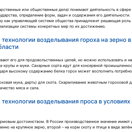
сударственные или общественные дела) понимают деятельность в сфе
сударства, определение форм, задач и содержания его деятельности.
тву как управляющей системе общества принадлежит решающая роль 
реализации системы конкретных мер по их достижению.
технологии возделывания гороха на зерно в
бласти
вают его для продовольственных целей, но можно использовать и на
де крупы и муки. Сахарные сорта идут для консервной промышленнос
даря высокому содержанию белка горох может восполнить потребнос
оховая мука, дерть) для скота. Скармливание животным гороховой д
ачество мяса и сала.
 технологии возделывания проса в условиях
мовым достоинством. В России производственное значение имеют д
нно на крупяное зерно, второй – на корм скоту и птице в виде зелё