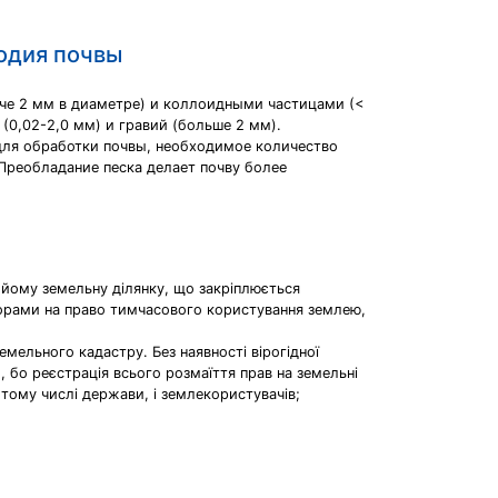
родия почвы
ьче 2 мм в диаметре) и коллоидными частицами (<
 (0,02-2,0 мм) и гравий (больше 2 мм).
 для обработки почвы, необходимое количество
 Преобладание песка делает почву более
 йому земельну ділянку, що закріплюється
ворами на право тимчасового користування землею,
емельного кадастру. Без наявності вірогідної
 бо реєстрація всього розмаїття прав на земельні
 тому числі держави, і землекористувачів;