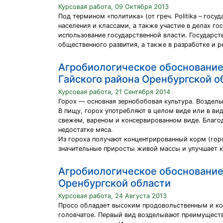
Курсовая работа, 09 Октября 2013
Под термином «политика» (от греч. Politika – го
населения и классами, а также участие в делах го
использование государственной власти. Государс
общественного развития, а также в разработке и 
Агробиологическое обоснование 
Гайского района Оренбургской о
Курсовая работа, 21 Сентября 2014
Горох — основная зернобобовая культура. Возделы
В пищу, горох употребляют в целом виде или в ви
свежем, вареном и консервированном виде. Благо
недостатке мяса.
Из гороха получают концентрированный корм (гор
значительные приросты живой массы и улучшает к
Агробиологическое обоснование
Оренбургской области
Курсовая работа, 24 Августа 2013
Просо обладает высоким продовольственным и кор
головчатое. Первый вид возделывают преимуществе