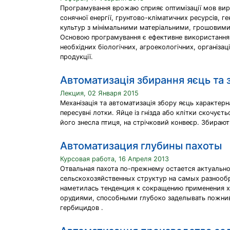
Програмування врожаю сприяє оптимізації мов вир
сонячної енергії, грунтово-кліматичних ресурсів, 
культур з мінімальними матеріальними, грошовими
Основою програмування є ефективне використання со
необхідних біологічних, агроекологічних, організ
продукції.
Автоматизація збирання яєць та з
Лекция, 02 Января 2015
Механізація та автоматизація збору яєць характерн
пересувні лотки. Яйце із гнізда або клітки скочуєть
його знесла птиця, на стрічковий конвеєр. Збирают
Автоматизация глубины пахоты
Курсовая работа, 16 Апреля 2013
Отвальная пахота по-прежнему остается актуально
сельскохозяйственных структур на самых разнооб
наметилась тенденция к сокращению применения 
орудиями, способными глубоко заделывать пожнив
гербицидов .