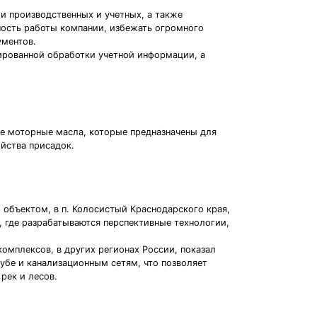
ии производственных и учетных, а также
ность работы компании, избежать огромного
ументов.
ированной обработки учетной информации, a
ые моторные масла, которые предназначены для
йства присадок.
объектом, в п. Колосистый Краснодарского края,
 где разрабатываются перспективные технологии,
омплексов, в других регионах России, показал
убе и канализационным сетям, что позволяет
рек и лесов.