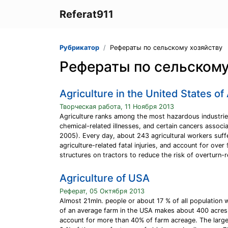
Referat911
Рубрикатор
Рефераты по сельскому хозяйству
Рефераты по сельскому
Agriculture in the United States o
Творческая работа, 11 Ноября 2013
Agriculture ranks among the most hazardous industries.
chemical-related illnesses, and certain cancers assoc
2005). Every day, about 243 agricultural workers suffe
agriculture-related fatal injuries, and account for ov
structures on tractors to reduce the risk of overturn-rel
Agriculture of USA
Реферат, 05 Октября 2013
Almost 21mln. people or about 17 % of all population 
of an average farm in the USA makes about 400 acres.
account for more than 40% of farm acreage. The larges