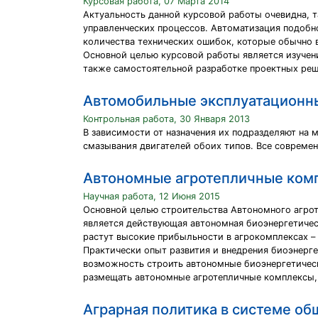
Курсовая работа, 07 Марта 2014
Актуальность данной курсовой работы очевидна, т
управленческих процессов. Автоматизация подобн
количества технических ошибок, которые обычно
Основной целью курсовой работы является изучен
также самостоятельной разработке проектных реш
Автомобильные эксплуатационн
Контрольная работа, 30 Января 2013
В зависимости от назначения их подразделяют на 
смазывания двигателей обоих типов. Все совреме
Автономные агротепличные ком
Научная работа, 12 Июня 2015
Основной целью строительства Автономного агрот
является действующая автономная биоэнергетичес
растут высокие прибыльности в агрокомплексах – 
Практически опыт развития и внедрения биоэнерге
возможность строить автономные биоэнергетически
размещать автономные агротепличные комплексы, 
Аграрная политика в системе о