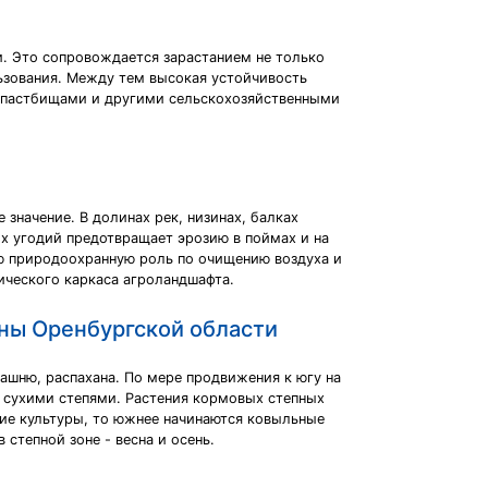
и. Это сопровождается зарастанием не только
ьзования. Между тем высокая устойчивость
 пастбищами и другими сельскохозяйственными
значение. В долинах рек, низинах, балках
х угодий предотвращает эрозию в поймах и на
ую природоохранную роль по очищению воздуха и
ического каркаса агроландшафта.
оны Оренбургской области
пашню, распахана. По мере продвижения к югу на
я сухими степями. Растения кормовых степных
гие культуры, то южнее начинаются ковыльные
степной зоне - весна и осень.