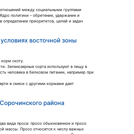
ре отношений между социальными группами
 Ядро политики – обретение, удержание и
в определении приоритетов, целей и задач
 условиях восточной зоны
 корм скоту.
ти. Зеленозерные сорта используют в пищу в
ть человека в белковом питании, например при
ерти в смеси с другими кормами дает
 Сорочинского района
ва вида проса: просо обыкновенное и просо
ной массы. Просо относится к числу важных