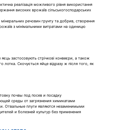
актична реалізація можливого рівня використання
одержання високих врожаїв сільськогосподарських
, мінеральних речовин грунту та добрив, створення
врожаїв з мінімальними витратами на одиницю
я яєць застосовують стрічкові конвеєри, а також
го лотка. Скочується яйце відразу ж після того, як
товку почвы под посев и посадку
ающей среды от загрязнения химикатами
ми. Отвальные плуги являются незаменимыми
ителей и болезней культур без применения