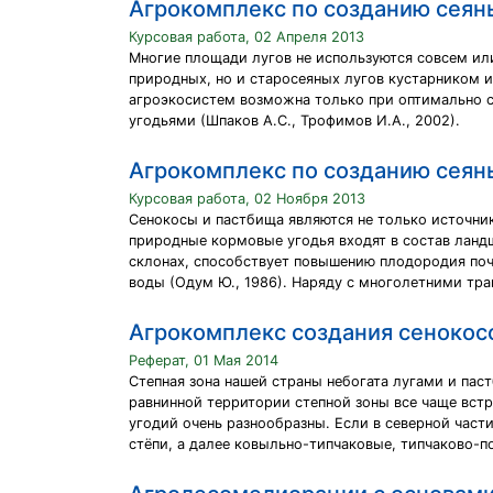
Агрокомплекс по созданию сеян
Курсовая работа, 02 Апреля 2013
Многие площади лугов не используются совсем или
природных, но и старосеяных лугов кустарником 
агроэкосистем возможна только при оптимально 
угодьями (Шпаков А.С., Трофимов И.А., 2002).
Агрокомплекс по созданию сеян
Курсовая работа, 02 Ноября 2013
Сенокосы и пастбища являются не только источник
природные кормовые угодья входят в состав ланд
склонах, способствует повышению плодородия поч
воды (Одум Ю., 1986). Наряду с многолетними тр
Агрокомплекс создания сенокосо
Реферат, 01 Мая 2014
Степная зона нашей страны небогата лугами и пас
равнинной территории степной зоны все чаще встр
угодий очень разнообразны. Если в северной част
стёпи, а далее ковыльно-типчаковые, типчаково-п