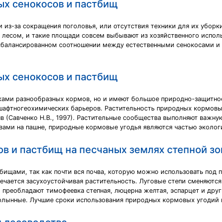
ых сенокосов и пастбищ
 из-за сокращения поголовья, или отсутствия техники для их уборк
и лесом, и такие площади совсем выбывают из хозяйственного испол
сбалансированном соотношении между естественными сенокосами и
ых сенокосов и пастбищ
ами разнообразных кормов, но и имеют большое природно-защитное 
шафтногеохимических барьеров. Растительность природных кормовы
в (Савченко Н.В., 1997). Растительные сообщества выполняют важн
авами на пашне, природные кормовые угодья являются частью эколог
в и пастбищ на песчаных землях степной з
тбищами, так как почти вся почва, которую можно использовать под 
ечается засухоустойчивая растительность. Луговые степи сменяютс
и преобладают тимофеевка степная, люцерна желтая, эспарцет и дру
олынные. Лучшие сроки использования природных кормовых угодий в 