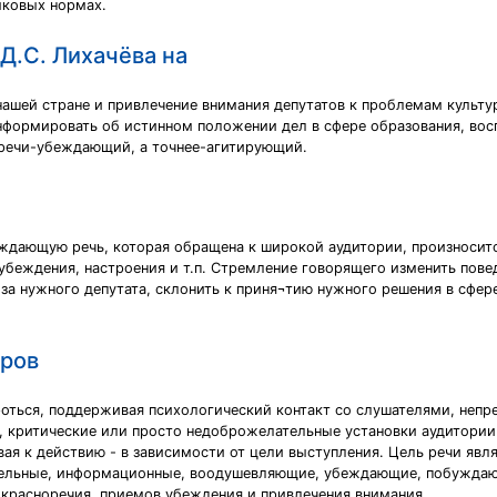
ыковых нормах.
Д.С. Лихачёва на
нашей стране и привлечение внимания депутатов к проблемам культур
нформировать об истинном положении дел в сфере образования, вос
 речи-убеждающий, а точнее-агитирующий.
ждающую речь, которая обращена к широкой аудитории, произноситс
 убеждения, настроения и т.п. Стремление говорящего изменить пов
 за нужного депутата, склонить к приня¬тию нужного решения в сфер
оров
оться, поддерживая психологический контакт со слушателями, непр
, критические или просто недоброжелательные установки аудитории и
вая к действию - в зависимости от цели выступления. Цель речи яв
ательные, информационные, воодушевляющие, убеждающие, побуждаю
 красноречия, приемов убеждения и привлечения внимания.