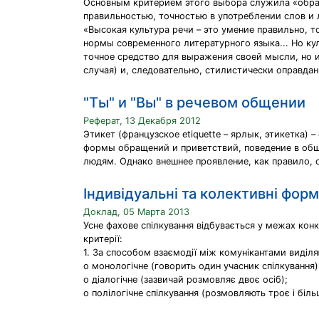
Основным критерием этого выбора служила «образ
правильностью, точностью в употреблении слов и
«Высокая культура речи – это умение правильно, 
нормы современного литературного языка... Но ку
точное средство для выражения своей мысли, но и 
случая) и, следовательно, стилистически оправдан
"Ты" и "Вы" в речевом общении
Реферат, 13 Декабря 2012
Этикет (французское etiquette – ярлык, этикетка
формы обращений и приветствий, поведение в общ
людям. Однако внешнее проявление, как правило, 
Індивідуальні та колективні фор
Доклад, 05 Марта 2013
Усне фахове спілкування відбувається у межах кон
критерії:
1. За способом взаємодії між комунікантами виділя
o монологічне (говорить один учасник спілкування)
o діалогічне (зазвичай розмовляє двоє осіб);
o полілогічне спілкування (розмовляють троє і біль