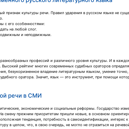
менного русского литературного языка
й признак культуры речи. Правил ударения в русском языке не суще
о.
ны с его особенностями:
дать на любой слог.
 подвижным и неподвижным.
разнообразных профессий и различного уровня культуры. И в каждо
Высокий рейтинг многих современных судебных ораторов определяе
ния, безукоризненное владение литературным языком, умение точно,
удебного оратора. Значит, язык — это инструмент, при помощи кото
ой речи в СМИ
литические, экономические и социальные реформы. Государство изм
а смену прежним приоритетам пришли новые, в основном ориентиро
воположная тенденция, потребность в самоидентификации, интерес к
уру в целом, что, в свою очередь, не могло не отразиться на речевой