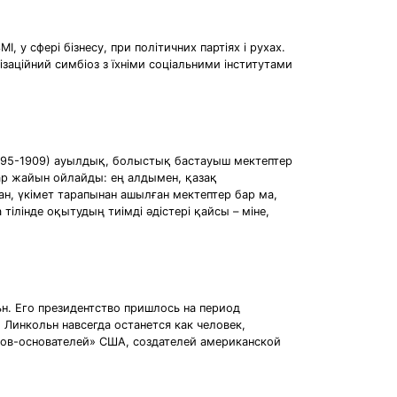
, у сфері бізнесу, при політичних партіях і рухах.
ізаційний симбіоз з їхніми соціальними інститутами
(1895-1909) ауылдық, болыстық бастауыш мектептер
лар жайын ойлайды: ең алдымен, қазақ
н, үкімет тарапынан ашылған мектептер бар ма,
 тілінде оқытудың тиімді әдістері қайсы – міне,
. Его президентство пришлось на период
Линкольн навсегда останется как человек,
цов-основателей» США, создателей американской