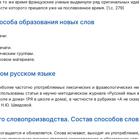
 в то же время французские ученые выдвинули ряд оригинальных идей
ости которого пришелся уже на послевоенное время. [1,с. 279]
особа образования новых слов
ачи:
ечати.
ическим группам.
ковом материале.
ом русском языке
аиболее частотно употребляемых лексических и фразеологических не
пользованы статьи в научно-методическом журнале «Русский язык в
е и дома» (РЯ в школе и дома), в частности в рубриках «А не сказа
 Н.Ю. Шведовой.
о словопроизводства. Состав способов сло
богащается и обновляется. Слова исчезают, выходят из употребления
ник пополнения лексики является заимствование и образование новы