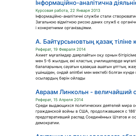
Інформаційно-аналітична діяльні
Курсовая работа, 22 Января 2013
Інформаційно-аналітичні служби стали створюватися в
Загальною відмітною рисою даних служб є органічна 
і конкретними організаціями.
А. Байтұрсыновтың қазақ тіліне 
Реферат, 19 Февраля 2014
Ахмет мұғалімдер даярлайтын оқу орнын бітірісім
мен 5-6 жылдық екі кластық училищелерде мұғалім
балаларының сауатын қазақша ашатын ұлттық жазу 
үшіншіден, ондай әліпбиі мен мектебі болған күнде 
осылардың бәрін ойлады
Авраам Линкольн - величайший 
Реферат, 15 Апреля 2014
Среди выдающихся политических деятелей мира ос
гражданской войны в США, продолжавшееся с 1861 
предотвративший распад Соединённых Штатов и ос
демократии.