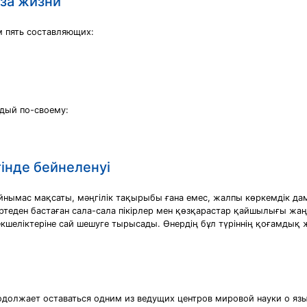
аза жизни
м пять составляющих:
дый по-своему:
інде бейнеленуі
айнымас мақсаты, мәңгілік тақырыбы ғана емес, жалпы көркемдік 
ртеден бастаған сала-сала пікірлер мен қөзқарастар қайшылығы жаң
ерекшеліктеріне сай шешуге тырысады. Өнердің бұл түріннің қоғамд
одолжает оставаться одним из ведущих центров мировой науки о язы