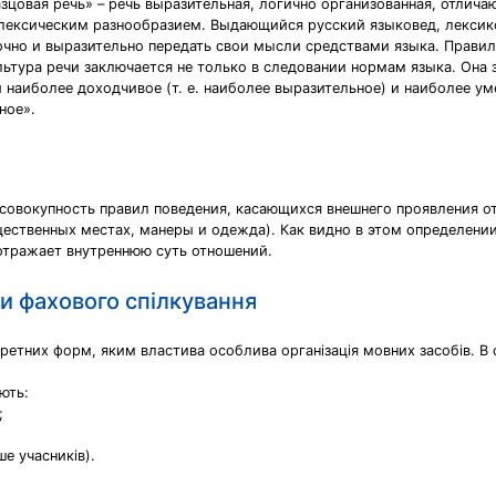
цовая речь» – речь выразительная, логично организованная, отлич
 лексическим разнообразием. Выдающийся русский языковед, лексик
точно и выразительно передать свои мысли средствами языка. Прави
льтура речи заключается не только в следовании нормам языка. Она 
наиболее доходчивое (т. е. наиболее выразительное) и наиболее уме
ное».
) – совокупность правил поведения, касающихся внешнего проявлени
ественных местах, манеры и одежда). Как видно в этом определении
отражает внутреннюю суть отношений.
ми фахового спілкування
кретних форм, яким властива особлива організація мовних засобів. В
ють:
;
ше учасників).