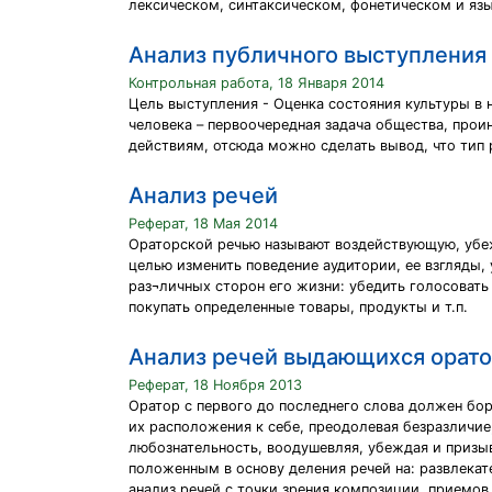
лексическом, синтаксическом, фонетическом и яз
Анализ публичного выступления 
Контрольная работа, 18 Января 2014
Цель выступления - Оценка состояния культуры в 
человека – первоочередная задача общества, прои
действиям, отсюда можно сделать вывод, что тип
Анализ речей
Реферат, 18 Мая 2014
Ораторской речью называют воздействующую, убе
целью изменить поведение аудитории, ее взгляды,
раз¬личных сторон его жизни: убедить голосовать
покупать определенные товары, продукты и т.п.
Анализ речей выдающихся орат
Реферат, 18 Ноября 2013
Оратор с первого до последнего слова должен бор
их расположения к себе, преодолевая безразличие
любознательность, воодушевляя, убеждая и призы
положенным в основу деления речей на: развлек
анализ речей с точки зрения композиции, приемов