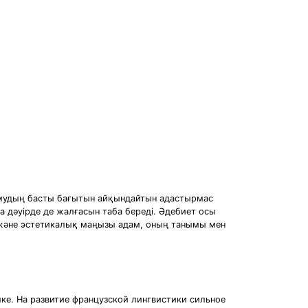
дамудың басты бағытын айқындайтын адастырмас
а дәуірде де жалғасын таба береді. Әдебиет осы
ық және эстетикалық маңызы адам, оның танымы мен
ке. На развитие французской лингвистики сильное