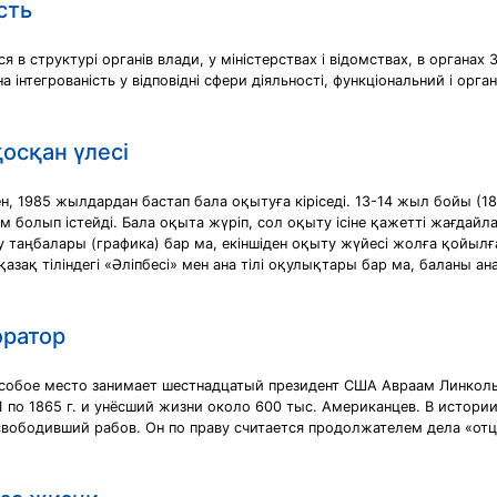
сть
 структурі органів влади, у міністерствах і відомствах, в органах ЗМІ
інтегрованість у відповідні сфери діяльності, функціональний і орган
қосқан үлесі
ен, 1985 жылдардан бастап бала оқытуға кіріседі. 13-14 жыл бойы 
 болып істейді. Бала оқыта жүріп, сол оқыту ісіне қажетті жағдай
таңбалары (графика) бар ма, екіншіден оқыту жүйесі жолға қойылға
қазақ тіліндегі «Әліпбесі» мен ана тілі оқулықтары бар ма, баланы ана
оратор
обое место занимает шестнадцатый президент США Авраам Линкольн
по 1865 г. и унёсший жизни около 600 тыс. Американцев. В истории 
вободивший рабов. Он по праву считается продолжателем дела «от