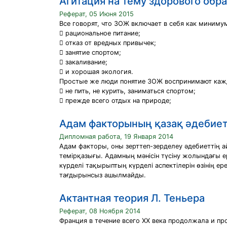
Агитация на тему здорового обр
Реферат, 05 Июня 2015
Все говорят, что ЗОЖ включает в себя как миниму
 рациональное питание;
 отказ от вредных привычек;
 занятие спортом;
 закаливание;
 и хорошая экология.
Простые же люди понятие ЗОЖ воспринимают каж
 не пить, не курить, заниматься спортом;
 прежде всего отдых на природе;
Адам факторының қазақ әдебиет
Дипломная работа, 19 Января 2014
Адам факторы, оны зерттеп-зерделеу әдебиеттің 
темірқазығы. Адамның мәнісін түсіну жолындағы е
күрделі тақырыптың күрделі аспектілерін өзінің 
тағдырынсыз ашылмайды.
Актантная теория Л. Теньера
Реферат, 08 Ноября 2014
Франция в течение всего XX века продолжала и пр