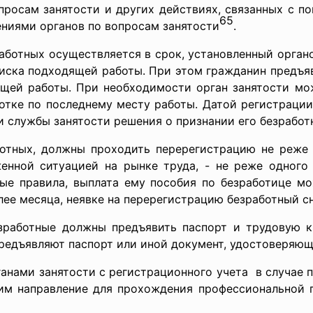
просам занятости и других действиях, связанных с п
65
ениями органов по вопросам занятости
.
аботных осуществляется в срок, установленный органо
оиска подходящей работы. При этом гражданин предъяв
ящей работы. При необходимости орган занятости мо
отке по последнему месту работы. Датой регистрации
и службы занятости решения о признании его безработ
ботных, должны проходить перерегистрацию не реже д
енной ситуацией на рынке труда, - не реже одного 
ые правила, выплата ему пособия по безработице м
более месяца, неявке на перерегистрацию безработный 
езработные должны предъявить паспорт и трудовую к
предъявляют паспорт или иной документ, удостоверяющ
нами занятости с регистрационного учета в случае п
л им направление для прохождения профессиональной 