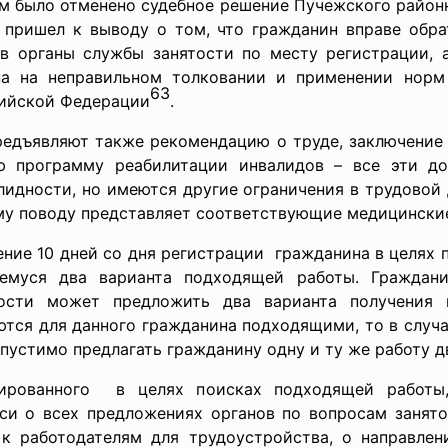
м было отменено судебное решение Пучежского районно
 пришел к выводу о том, что гражданин вправе обра
 в органы службы занятости по месту регистрации, 
на на неправильном толковании и применении норм 
63
сийской Федерации
.
редъявляют также рекомендацию о труде, заключение
ю программу реабилитации инвалидов – все эти д
лидности, но имеются другие ограничения в трудовой 
му поводу представляет соответствующие медицински
ение 10 дней со дня регистрации гражданина в целях
емуся два варианта подходящей работы. Граждан
ости может предложить два варианта получения п
тся для данного гражданина подходящими, то в случае
опустимо предлагать гражданину одну и ту же работу 
рированного в целях поисках подходящей работы
си о всех предложениях органов по вопросам занято
к работодателям для трудоустройства, о направлен