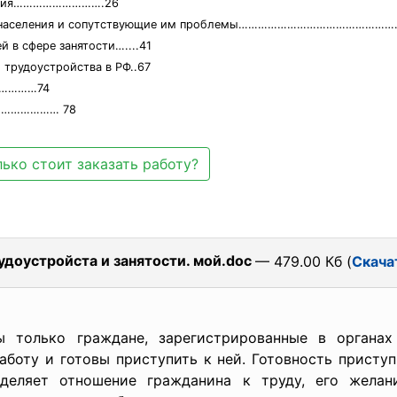
селения……………………….26
ости населения и сопутствующие им проблемы…………………………………………
й в сфере занятости…....41
 трудоустройства в РФ..67
…………74
………………… 78
ько стоит заказать работу?
доустройста и занятости. мой.doc
— 479.00 Кб (
Скача
ы только граждане, зарегистрированные в органах
боту и готовы приступить к ней. Готовность приступ
деляет отношение гражданина к труду, его желан