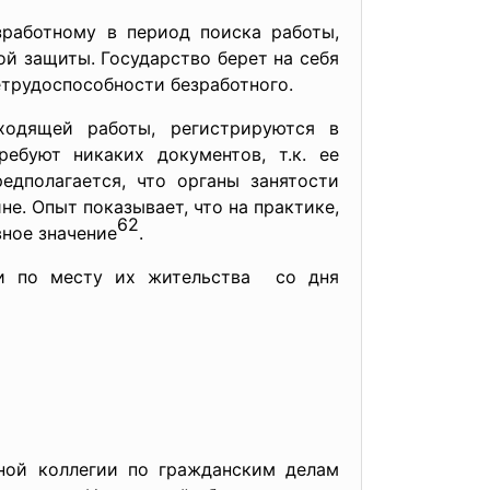
работному в период поиска работы,
ой защиты. Государство берет на себя
етрудоспособности безработного.
ходящей работы, регистрируются в
ебуют никаких документов, т.к. ее
едполагается, что органы занятости
е. Опыт показывает, что на практике,
62
вное значение
.
ти по месту их жительства со дня
бной коллегии по гражданским делам