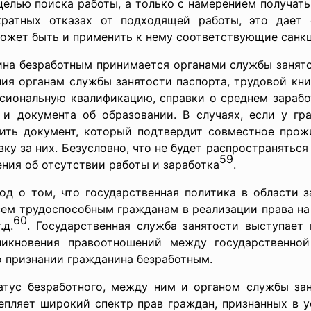
целью поиска работы, а только с намерением получать
ратных отказах от подходящей работы, это дает 
может быть и применить к нему соответствующие санк
езработным принимается органами службы занятос
ения органам службы занятости паспорта, трудовой кн
сиональную квалификацию, справки о среднем заработ
и документа об образовании. В случаях, если у г
ить документ, который подтвердит совместное про
ку за них. Безусловно, что не будет распространяться 
59
ния об отсутствии работы и заработка
.
од о том, что государственная политика в области 
ем трудоспособным гражданам в реализации права на 
60
.д.
. Государственная служба занятости выступае
никновения правоотношений между государственно
о признании гражданина безработным.
тус безработного, между ним и органом службы за
репляет широкий спектр прав граждан, признанных в 