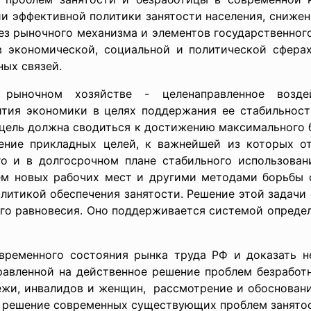
ии эффективной политики занятости населения, сниже
ез рыночного механизма и элементов государственног
в экономической, социальной и политической сфера
ных связей.
в рыночном хозяйстве - целенаправленное возд
тия экономики в целях поддержания ее стабильнос
 цель должна сводиться к достижению максимального б
ение прикладных целей, к важнейшей из которых от
 и в долгосрочном плане стабильного использовани
ем новых рабочих мест и другими методами борьбы с
литикой обеспечения занятости. Решение этой задачи
го равновесия. Оно поддерживается системой определ
временного состояния рынка труда РФ и доказать 
равленной на действенное решение проблем безработ
ежи, инвалидов и женщин, рассмотрение и обоснован
на решение современных существующих проблем занятос