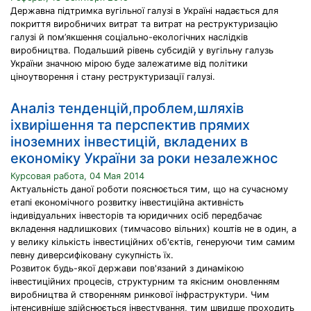
Державна підтримка вугільної галузі в Україні надається для
покриття виробничих витрат та витрат на реструктуризацію
галузі й пом’якшення соціально-екологічних наслідків
виробництва. Подальший рівень субсидій у вугільну галузь
України значною мірою буде залежатиме від політики
ціноутворення і стану реструктуризації галузі.
Аналіз тенденцій,проблем,шляхів
іхвирішення та перспектив прямих
іноземних інвестицій, вкладених в
економіку України за роки незалежнос
Курсовая работа, 04 Мая 2014
Актуальність даної роботи пояснюється тим, що на сучасному
етапі економічного розвитку інвестиційна активність
індивідуальних інвесторів та юридичних осіб передбачає
вкладення надлишкових (тимчасово вільних) коштів не в один, а
у велику кількість інвестиційних об'єктів, генеруючи тим самим
певну диверсифіковану сукупність їх.
Розвиток будь-якої держави пов'язаний з динамікою
інвестиційних процесів, структурним та якісним оновленням
виробництва й створенням ринкової інфраструктури. Чим
інтенсивніше здійснюється інвестування, тим швидше проходить