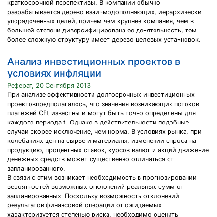
краткосрочной перспективы. В компании обычно
разрабатывается дерево взаи¬модополняющих, иерархически
упорядоченных целей, причем чем крупнее компания, чем в
большей степени диверсифицирована ее де¬ятельность, тем
более сложную структуру имеет дерево целевых уста¬новок.
Анализ инвестиционных проектов в
условиях инфляции
Реферат, 20 Сентября 2013
При анализе эффективности долгосрочных инвестиционных
проектовпредполагалось, что значения возникающих потоков
платежей CFt известны и могут быть точно определены для
каждого периода t. Однако в действительности подобные
случаи скорее исключение, чем норма. В условиях рынка, при
колебаниях цен на сырье и материалы, изменении спроса на
продукцию, процентных ставок, курсов валют и акций движение
денежных средств может существенно отличаться от
запланированного.
В связи с этим возникает необходимость в прогнозировании
вероятностей возможных отклонений реальных сумм от
запланированных. Поскольку возможность отклонений
результатов финансовой операции от ожидаемых
характеризуется степенью риска, необходимо оценить