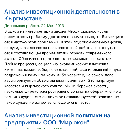
Анализ инвестиционной деятельности в
Кыргызстане
Дипломная работа, 22 Мая 2013
В одной из интерпретаций закона Мэрфи сказано: «Если
рассмотреть проблему достаточно внимательно, то Вы увидите
себя частью этой проблемы». В этой глубокомысленной фразе,
по сути, и заключается цель настоящей работы, т.е. ощутить
себя составляющей проблематики отрасли современного
аудита. Общеизвестно, что ничто не возникает просто так.
Любые процессы, социально-экономические изменения,
имеющие, казалось бы, поверхностный, скопированный в духе
подражания кому или чему-либо характер, на самом деле
характеризуются объективными причинами. Это напрямую
касается и кыргызского аудита. Мы не беремся сказать,
насколько широко распространено во многих сферах мнение о
том, что аудит – это английское название русской ревизии, но
такое суждение встречается еще очень часто.
Анализ инвестиционной политики на
предприятии ООО "Мир окон"