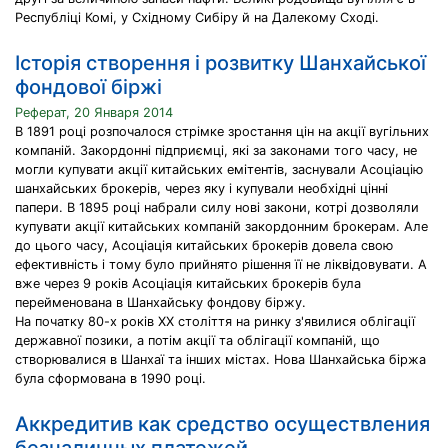
Республіці Комі, у Східному Сибіру й на Далекому Сході.
Історія створення і розвитку Шанхайської
фондової біржі
Реферат, 20 Января 2014
В 1891 році розпочалося стрімке зростання цін на акції вугільних
компаній. Закордонні підприємці, які за законами того часу, не
могли купувати акції китайських емітентів, заснували Асоціацію
шанхайських брокерів, через яку і купували необхідні цінні
папери. В 1895 році набрали силу нові закони, котрі дозволяли
купувати акції китайських компаній закордонним брокерам. Але
до цього часу, Асоціація китайських брокерів довела свою
ефективність і тому було прийнято рішення її не ліквідовувати. А
вже через 9 років Асоціація китайських брокерів була
перейменована в Шанхайську фондову біржу.
На початку 80-х років XX століття на ринку з'явилися облігації
державної позики, а потім акції та облігації компаній, що
створювалися в Шанхаї та інших містах. Нова Шанхайська біржа
була сформована в 1990 році.
Аккредитив как средство осуществления