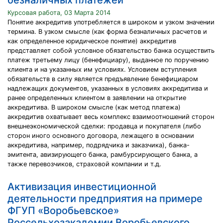
безналичных платежей
Курсовая работа, 03 Марта 2014
Понятие аккредитив употребляется в широком и узком значении
термина. В узком смысле (как форма безналичных расчетов и
как определенное юридическое понятие) аккредитив
представляет собой условное обязательство банка осуществить
платеж третьему лицу (бенефициару), выданное по поручению
клиента и на указанных им условиях. Условием вступления
обязательств в силу является предъявление бенефициаром
надлежащих документов, указанных в условиях аккредитива и
ранее определенных клиентом в заявлении на открытие
аккредитива. В широком смысле (как метод платежа)
аккредитив охватывает весь комплекс взаимоотношений сторон
внешнеэкономической сделки: продавца и покупателя (либо
сторон иного основного договора, лежащего в основании
аккредитива, например, подрядчика и заказчика), банка-
эмитента, авизирующего банка, рамбурсирующего банка, а
также перевозчиков, страховой компании и т.д.
Активизация инвестиционной
деятельности предприятия на примере
ФГУП «Воробьевское»
Россельхозакадемии Воробьевского