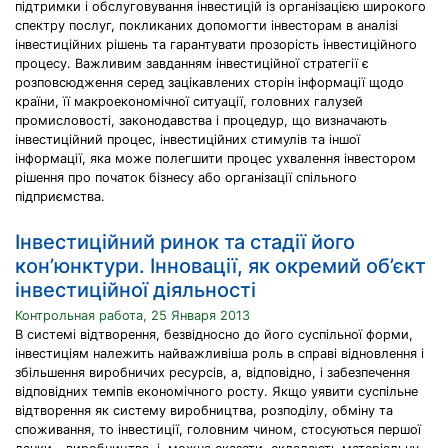
підтримки і обслуговування інвестицій із організацією широкого
спектру послуг, покликаних допомогти інвесторам в аналізі
інвестиційних рішень та гарантувати прозорість інвестиційного
процесу. Важливим завданням інвестиційної стратегії є
розповсюдження серед зацікавлених сторін інформації щодо
країни, її макроекономічної ситуації, головних галузей
промисловості, законодавства і процедур, що визначають
інвестиційний процес, інвестиційних стимулів та іншої
інформації, яка може полегшити процес ухвалення інвестором
рішення про початок бізнесу або організації спільного
підприємства.
Інвестиційний ринок та стадії його
кон’юнктури. Інновації, як окремий об’єкт
інвестиційної діяльності
Контрольная работа, 25 Января 2013
В системі відтворення, безвідносно до його суспільної форми,
інвестиціям належить найважливіша роль в справі відновлення і
збільшення виробничих ресурсів, а, відповідно, і забезпечення
відповідних темпів економічного росту. Якщо уявити суспільне
відтворення як систему виробництва, розподілу, обміну та
споживання, то інвестиції, головним чином, стосуються першої