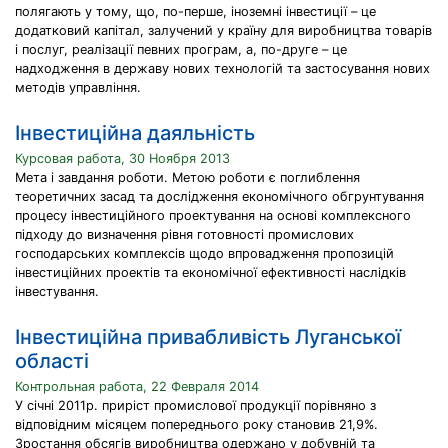
полягають у тому, що, по-перше, іноземні інвестиції – це
додатковий капітал, залучений у країну для виробництва товарів
і послуг, реалізації певних програм, а, по-друге – це
надходження в державу нових технологій та застосування нових
методів управління.
Інвестиційна даяльність
Курсовая работа, 30 Ноября 2013
Мета і завдання роботи. Метою роботи є поглиблення
теоретичних засад та дослідження економічного обгрунтування
процесу інвестиційного проектування на основі комплексного
підходу до визначення рівня готовності промислових
господарських комплексів щодо впровадження пропозицій
інвестиційних проектів та економічної ефективності наслідків
інвестування.
Інвестиційна привабливість Луганської
області
Контрольная работа, 22 Февраля 2014
У січні 2011р. приріст промислової продукції порівняно з
відповідним місяцем попереднього року становив 21,9%.
Зростання обсягів виробництва одержано у добувній та