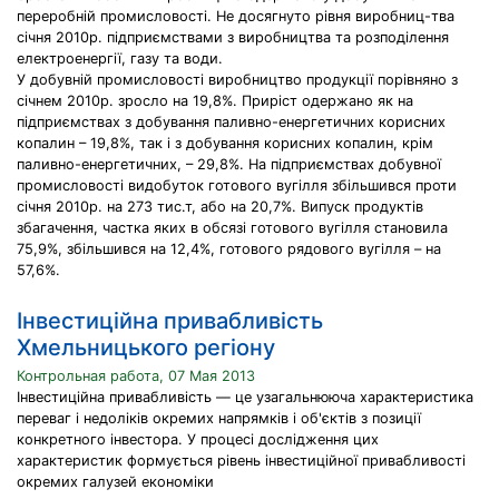
переробній промисловості. Не досягнуто рівня виробниц-тва
січня 2010р. підприємствами з виробництва та розподілення
електроенергії, газу та води.
У добувній промисловості виробництво продукції порівняно з
січнем 2010р. зросло на 19,8%. Приріст одержано як на
підприємствах з добування паливно-енергетичних корисних
копалин – 19,8%, так і з добування корисних копалин, крім
паливно-енергетичних, – 29,8%. На підприємствах добувної
промисловості видобуток готового вугілля збільшився проти
січня 2010р. на 273 тис.т, або на 20,7%. Випуск продуктів
збагачення, частка яких в обсязі готового вугілля становила
75,9%, збільшився на 12,4%, готового рядового вугілля – на
57,6%.
Інвестиційна привабливість
Хмельницького регіону
Контрольная работа, 07 Мая 2013
Інвестиційна привабливість — це узагальнююча характеристика
переваг і недоліків окремих напрямків і об'єктів з позиції
конкретного інвестора. У процесі дослідження цих
характеристик формується рівень інвестиційної привабливості
окремих галузей економіки