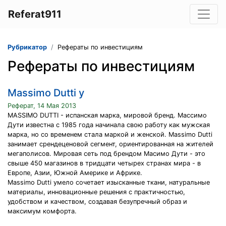
Referat911
Рубрикатор
Рефераты по инвестициям
Рефераты по инвестициям
Massimo Dutti у
Реферат, 14 Мая 2013
MASSIMO DUTTI - испанская марка, мировой бренд. Массимо
Дути известна с 1985 года начинала свою работу как мужская
марка, но со временем стала маркой и женской. Massimo Dutti
занимает срендеценовой сегмент, ориентированная на жителей
мегаполисов. Мировая сеть под брендом Масимо Дути - это
свыше 450 магазинов в тридцати четырех странах мира - в
Европе, Азии, Южной Америке и Африке.
Massimo Dutti умело сочетает изысканные ткани, натуральные
материалы, инновационные решения с практичностью,
удобством и качеством, создавая безупречный образ и
максимум комфорта.