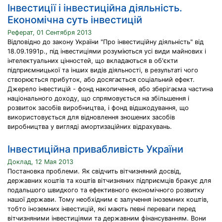
Інвестиції і інвестиційна діяльність.
Економічна суть інвестицій
Реферат, 01 Сентября 2013
Відповідно до закону України "Про інвестиційну діяльність" від
18.09.1991р., під інвестиціями розуміються усі види майнових і
інтелектуальних цінностей, що вкладаються в об'єкти
підприємницької та інших видів діяльності, в результаті чого
створюється прибуток, або досягається соціальний ефект.
Джерело інвестицій - фонд накопичення, або зберігаєма частина
національного доходу, що спрямовується на збільшення і
розвиток засобів виробництва, і фонд відшкодування, що
використовується для відновлення зношених засобів
виробництва у вигляді амортизаційних відрахувань.
Інвестиційна привабливість України
Доклад, 12 Мая 2013
Постановка проблеми. Як свідчить вітчизняний досвід,
державних коштів та коштів вітчизняних підприємців бракує для
подальшого швидкого та ефективного економічного розвитку
нашої держави. Тому необхідним є залучення іноземних коштів,
тобто іноземних інвестицій, які мають певні переваги перед
вітчизняними інвестиціями та державним фінансуванням. Вони