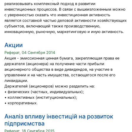
реализовывать комплексный подход в развитии
инвестиционных процессов. В связи с вышеизложенным можно
с уверенностью сказать что инвестиционная активность
является составной частью деловой активности хозяйствующих
субъектов, включающей также производственную,
инновационную, рыночную, маркетинговую и иную активность.
Акции
Реферат, 04 Сентября 2014
Акция - эмиссионная ценная бумага, закрепляющая права ее
держателя (акционера) на получение части прибыли
акционерного общества в виде дивидендов, на участие в
управлении и на часть имущества, остающегося после его
ликвидации.
Держателей (акционеров) можно разделить на:
• физических (частных, индивидуальных);
• коллективных (институциональных);
• корпоративных.
Аналіз впливу інвестицій на розвиток
підприємства
Реферат, 18 Сентября 2015