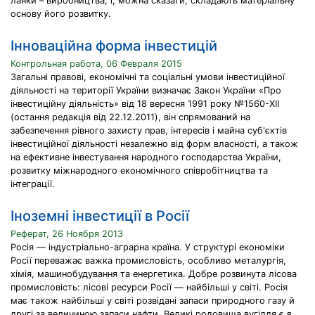
ланки – виробництва, і, можна сказати, складають матеріальну
основу його розвитку.
Інноваційна форма інвестицій
Контрольная работа, 06 Февраля 2015
Загальні правові, економічні та соціальні умови інвестиційної
діяльності на території України визначає Закон України «Про
інвестиційну діяльність» від 18 вересня 1991 року №1560-XII
(остання редакція від 22.12.2011), він спрямований на
забезпечення рівного захисту прав, інтересів і майна суб'єктів
інвестиційної діяльності незалежно від форм власності, а також
на ефективне інвестування народного господарства України,
розвитку міжнародного економічного співробітництва та
інтеграції.
Іноземні інвестиції в Росії
Реферат, 26 Ноября 2013
Росія — індустріально-аграрна країна. У структурі економіки
Росії переважає важка промисловість, особливо металургія,
хімія, машинобудування та енергетика. Добре розвинута лісова
промисловість: лісові ресурси Росії — найбільші у світі. Росія
має також найбільші у світі розвідані запаси природного газу й
другі за величиною запаси нафти. Великі родовища вугілля є в