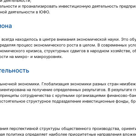
й деятельности;
тельности и проанализировать инвестиционную деятельность предпр
нной деятельности в ЮФО.
иона
всегда находилось в центре внимания экономической науки. Это обу
пределяя процесс экономического роста в целом. В современных ус
номического кризиса, структурных сдвигов в народном хозяйстве, о
ости на микро- и макроуровнях.
тельность
рыночной экономики. Глобализация экономики разных стран неизбеж
риентирована на получение определенных результатов. В результате 
принципы сотрудничества с крупными организациями финансово-банк
остоятельное структурное подразделение инвестиционные фонды, бр
ния перспективной структуры общественного производства, ориент
ая политика определяет наиболее приоритетные направления вложе