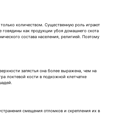
я только количеством. Существенную роль играют
ие говядины как продукции убоя домашнего скота
нического состава населения, религией. Поэтому
верхности запястья она более выражена, чем на
гра локтевой кости в подкожной клетчатке
шадей.
 устранения смещения отломков и скрепления их в