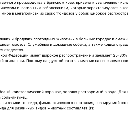
венного производства в Брянском крае, привели к увеличению числ
тическим инвазионным заболеваниям, которые характеризуются выс
х мира в мегаполисах из саркоптоидозов у собак широкое распростра
ашних и бродячих плотоядных животных в больших городах и смежн
хноэнтомозов. Служебные и домашние собаки, а также кошки страда
ся отодектоз.
кой Федерации имеет широкое распространение и занимает 25-30% о
й этиологии. Поэтому следует обратить внимание на своевременное
о белый кристаллический порошок, хорошо растворимый в воде. Для
 соль-лизунец.
я и зависит от вида, физиологического состояния, планируемой наг
ида для различных видов животных составляет (г):