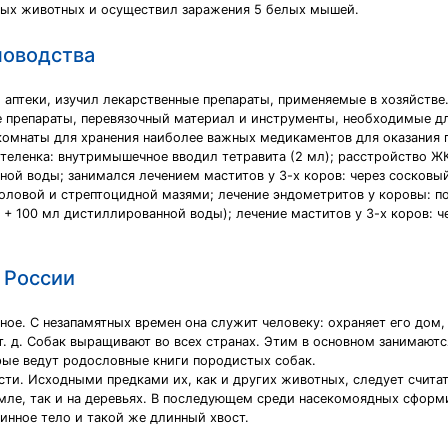
ых животных и осуществил заражения 5 белых мышей.
новодства
аптеки, изучил лекарственные препараты, применяемые в хозяйстве
е препараты, перевязочный материал и инструменты, необходимые дл
комнаты для хранения наиболее важных медикаментов для оказания
теленка: внутримышечное вводил тетравита (2 мл); расстройство ЖК
ной воды; занимался лечением маститов у 3-х коров: через сосковы
оловой и стрептоцидной мазями; лечение эндометритов у коровы: п
+ 100 мл дистиллированной воды); лечение маститов у 3-х коров: 
 России
ное. С незапамятных времен она служит человеку: охраняет его дом,
и т. д. Собак выращивают во всех странах. Этим в основном занимаю
рые ведут родословные книги породистых собак.
ти. Исходными предками их, как и других животных, следует считат
емле, так и на деревьях. В последующем среди насекомоядных сфор
инное тело и такой же длинный хвост.