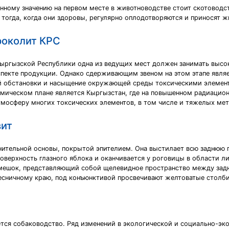
нному значению на первом месте в животноводстве стоит скотовод
тогда, когда они здоровы, регулярно оплодотворяются и приносят ж
роколит КРС
ыргызской Республики одна из ведущих мест должен занимать высо
спекте продукции. Однако сдерживающим звеном на этом этапе явля
ой обстановки и насыщение окружающей среды токсическими элемен
омическом плане является Кыргызстан, где на повышенном радиацио
атмосферу многих токсических элементов, в том числе и тяжелых ме
вит
нительной основы, покрытой эпителием. Она выстилает всю заднюю п
оверхность глазного яблока и оканчивается у роговицы в области л
мешок, представляющий собой щелевидное пространство между задн
 ресничному краю, под конъюнктивой просвечивают желтоватые стол
ется собаководство. Ряд изменений в экологической и социально-эко