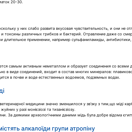
маток 20-30.
скольку у них слабо развита вкусовая чувствительность, и они не о
 и токсины различных грибков и бактерий. Отравление даже со сме
ли длительное применении, например сульфаниламиды, антибиотики,
вляется самым активным неметаллом и образует соединения со всеми
но в виде соединений, входит в состав многих минералов: плавиково
ится в почве и воде естественных водоемов, подземных водах.
ді
і ветеринарної медицини значно зменшилося у зв’зку з тим,що міді ка
уйних у разі монієзіозі та тизанієзіозу.
нини. За деякими археологічними даними мідь була добре відома єгип
істять алкалоїди групи атропіну