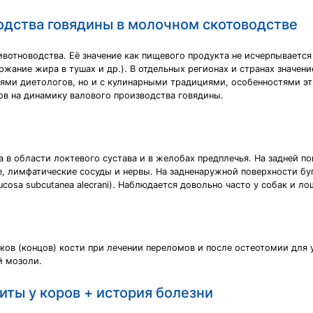
одства говядины в молочном скотоводстве
ивотноводства. Её значение как пищевого продукта не исчерпываетс
ржание жира в тушах и др.). В отдельных регионах и странах значен
иями диетологов, но и с кулинарными традициями, особенностями эт
ов на динамику валового производства говядины.
 в области локтевого сустава и в желобах предплечья. На задней по
, лимфатические сосуды и нервы. На задненаружной поверхности бу
cosa subcutanea alecrani). Наблюдается довольно часто у собак и ло
омков (концов) кости при лечении переломов и после остеотомии для
й мозоли.
ты у коров + история болезни