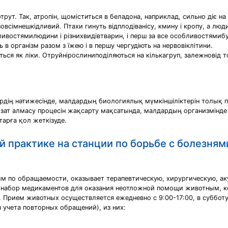
рут. Так, атропін, щоміститься в беладона, наприклад, сильно діє на 
івзовсімнешкідливий. Птахи гинуть відплодіванісу, кмину і кропу, а лю
востямилюдини і різнихвидівтварин, і перш за все особливостямибу
в організм разом з їжею і в першу чергудіють на нервовіклітини.
ься як ліки. Отруйнірослиниподіляються на кількагруп, залежновід 
ердің нәтижесінде, малдардың биологиялық мүмкіншіліктерін толық 
гі зат алмасу процесін жақсарту мақсатында, малдардың организмі
тарға қол жеткізуде.
й практике на станции по борьбе с болезня
м по обращаемости, оказывает терапевтическую, хирургическую, а
 набор медикаментов для оказания неотложной помощи животным, к
 Прием животных осуществляется ежедневно с 9:00-17:00, в субботу 
 учета повторных обращений), из них: