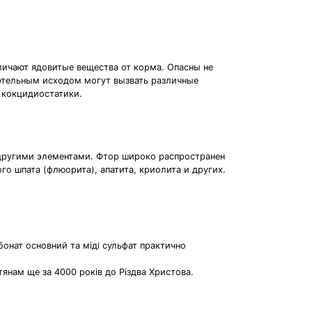
тличают ядовитые вещества от корма. Опасны не
ртельным исходом могут вызвать различные
 кокцидиостатики.
 другими элементами. Фтор широко распространен
го шпата (флюорита), апатита, криолита и других.
рбонат основний та міді сульфат практично
тянам ще за 4000 років до Різдва Христова.