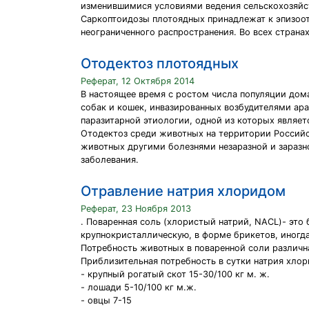
изменившимися условиями ведения сельскохозяйст
Саркоптоидозы плотоядных принадлежат к эпизоо
неограниченного распространения. Во всех страна
Отодектоз плотоядных
Реферат, 12 Октября 2014
В настоящее время с ростом числа популяции дом
собак и кошек, инвазированных возбудителями ара
паразитарной этиологии, одной из которых являет
Отодектоз среди животных на территории Российс
животных другими болезнями незаразной и заразно
заболевания.
Отравление натрия хлоридом
Реферат, 23 Ноября 2013
. Поваренная соль (хлористый натрий, NACL)- эт
крупнокристаллическую, в форме брикетов, иногда
Потребность животных в поваренной соли различна
Приблизительная потребность в сутки натрия хлор
- крупный рогатый скот 15-30/100 кг м. ж.
- лошади 5-10/100 кг м.ж.
- овцы 7-15