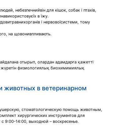
людей, небезпечнийвін для кішок, собак і птахів,
динавикористовуєїх в їжу.
довитравнихорганів і нервовоїсистеми, тому
того, на щовонивпливають.
пайдалана отырып, олардан адамдарға қажетті
нде жүретін физиологиялық биохимимиялық
ми животных в ветеринарном
кушерскую, стоматологическую помощь животным,
омплект хирургических инструментов для
с 9:00-14:00, выходной – воскресенье.