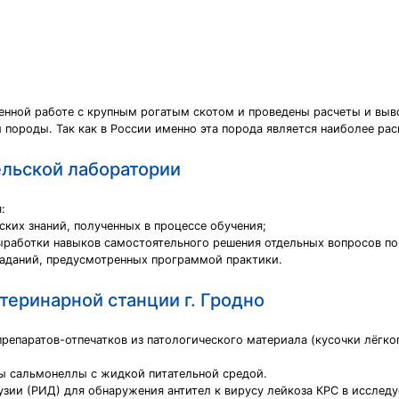
енной работе с крупным рогатым скотом и проведены расчеты и выв
породы. Так как в России именно эта порода является наиболее рас
ельской лаборатории
:
ских знаний, полученных в процессе обучения;
ыработки навыков самостоятельного решения отдельных вопросов п
заданий, предусмотренных программой практики.
теринарной станции г. Гродно
препаратов-отпечатков из патологического материала (кусочки лёгк
ы сальмонеллы с жидкой питательной средой.
зии (РИД) для обнаружения антител к вирусу лейкоза КРС в исслед