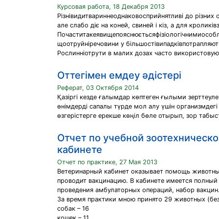
Курсовая работа, 18 Декабря 2013
Різнівидитвариннеоднаковосприйнятливі до різних от
але слабо діє на коней, свиней і кіз, а для кролик
Почаститакеявищепояснюєтьсяфізіологічнимиособли
щоотруйніречовини у більшостівипадківпотрапляють 
Рослинніотрути в малих дозах часто використовуют
Оттегімен емдеу әдістері
Реферат, 03 Октября 2014
Қазіргі кезде ғалымдар көптеген ғылыми зерттеул
өнімдерді сапалы түрде мол алу үшін организмде
өзгерістерге ерекше көңіл бөле отырып, зор табыс
Отчет по учебной зоотехническо
кабинете
Отчет по практике, 27 Мая 2013
Ветеринарный кабинет оказывает помощь животны
проводит вакцинацию. В кабинете имеется полный
проведения амбулаторных операций, набор вакцин.
За время практики мною принято 29 животных (без
собак – 16
кошек – 11