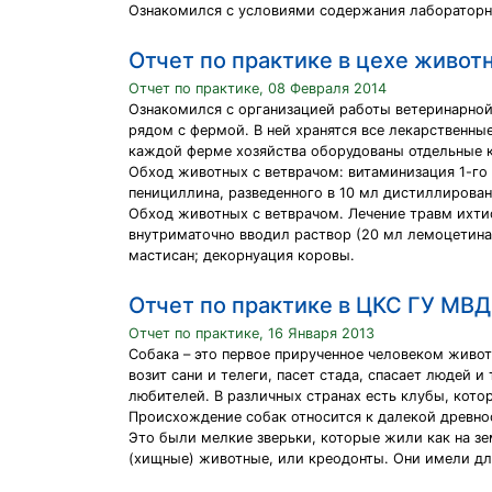
Ознакомился с условиями содержания лабораторн
Отчет по практике в цехе живот
Отчет по практике, 08 Февраля 2014
Ознакомился с организацией работы ветеринарной 
рядом с фермой. В ней хранятся все лекарственны
каждой ферме хозяйства оборудованы отдельные 
Обход животных с ветврачом: витаминизация 1-го 
пенициллина, разведенного в 10 мл дистиллирован
Обход животных с ветврачом. Лечение травм ихти
внутриматочно вводил раствор (20 мл лемоцетина 
мастисан; декорнуация коровы.
Отчет по практике в ЦКС ГУ МВД
Отчет по практике, 16 Января 2013
Собака – это первое прирученное человеком живот
возит сани и телеги, пасет стада, спасает людей 
любителей. В различных странах есть клубы, кото
Происхождение собак относится к далекой древнос
Это были мелкие зверьки, которые жили как на з
(хищные) животные, или креодонты. Они имели дл