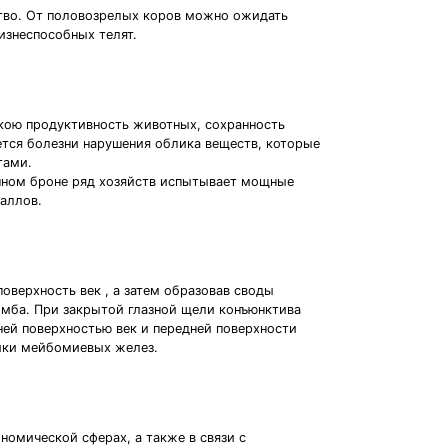
ство. От половозрелых коров можно ожидать
изнеспособных телят.
кою продуктивность животных, сохранность
ется болезни нарушения облика веществ, которые
тами.
нном броне ряд хозяйств испытывает мощные
таллов.
оверхность век , а затем образовав своды
имба. При закрытой глазной щели конъюнктива
ей поверхностью век и передней поверхности
бики мейбомиевых желез.
номической сферах, а также в связи с