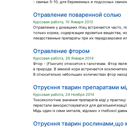
- свиньи 5-10; для беременных и подсосных свино
Отравление поваренной солью
Курсовая работа, 10 Января 2013
Отравление у домашних птиц встречается часто, по
только корма, содержащие ядовитые вещества, но
лекарственные препараты при их передозировке и
Отравление фтором
Курсовая работа, 26 Января 2014
Фтор - (Fluorum) относится к галогенам. Фтор я
в природе. В земной коре встречается исключитель
В относительно небольших количествах фтор наход
Отруєння тварин препаратами мі
Курсовая работа, 24 Ноября 2014
Токсикологічне значення препаратів міді у практиц
перестали використовуватися для дегельмінтизації ж
Мідь один із семи металів, відомих з глибокої дав
Отруєння тварин рослинами,що м