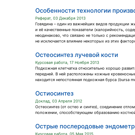
Особенности технологии произв
Реферат, 03 Декабря 2013
Говядина – один из важнейших видов продукции ж
и её качественные показатели (калорийность, соде
неодинаково, что связано не только с рекомендац
не исключается влияние некоторых из этих фактор
Остеосинтез лучевой кости
Курсовая работа, 17 Ноября 2013
Подкожная клетчатка относительно хорошо развита
передней. В ней расположены кожные кровеносные
находится непостоянная подкожная бурса (bursa mu
Остиосинтез
Доклад, 03 Апреля 2012
Остеосинтез (от остео и синтез), соединение отл
положении, способствующем образованию костно
Острые послеродовые эндометри
Курсовая работа, 05 Мая 2015