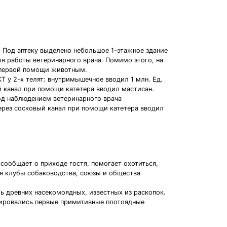
. Под аптеку выделено небольшое 1-этажное здание
я работы ветеринарного врача. Помимо этого, на
 первой помощи животным.
Т у 2-х телят: внутримышечное вводил 1 млн. Ед.
й канал при помощи катетера вводил мастисан.
од наблюдением ветеринарного врача
через сосковый канал при помощи катетера вводил
 сообщает о приходе гостя, помогает охотиться,
тся клубы собаководства, союзы и общества
ь древних насекомоядных, известных из раскопок.
мировались первые примитивные плотоядные