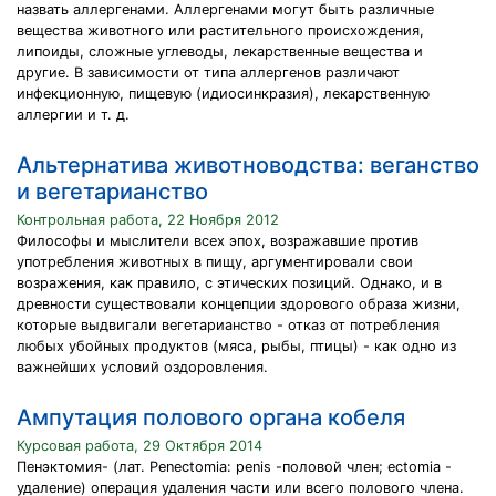
назвать аллергенами. Аллергенами могут быть различные
вещества животного или растительного происхождения,
липоиды, сложные углеводы, лекарственные вещества и
другие. В зависимости от типа аллергенов различают
инфекционную, пищевую (идиосинкразия), лекарственную
аллергии и т. д.
Альтернатива животноводства: веганство
и вегетарианство
Контрольная работа, 22 Ноября 2012
Философы и мыслители всех эпох, возражавшие против
употребления животных в пищу, аргументировали свои
возражения, как правило, с этических позиций. Однако, и в
древности существовали концепции здорового образа жизни,
которые выдвигали вегетарианство - отказ от потребления
любых убойных продуктов (мяса, рыбы, птицы) - как одно из
важнейших условий оздоровления.
Ампутация полового органа кобеля
Курсовая работа, 29 Октября 2014
Пенэктомия- (лат. Penectomia: penis -половой член; ectomia -
удаление) операция удаления части или всего полового члена.