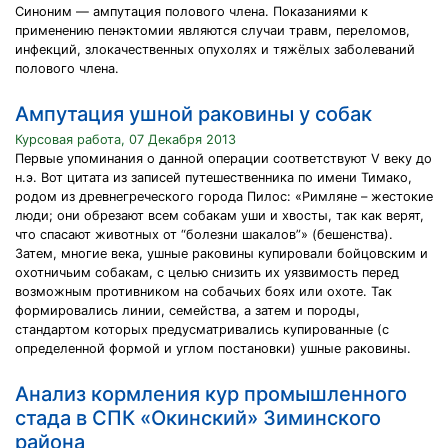
Синоним — ампутация полового члена. Показаниями к
применению пенэктомии являются случаи травм, переломов,
инфекций, злокачественных опухолях и тяжёлых заболеваний
полового члена.
Ампутация ушной раковины у собак
Курсовая работа, 07 Декабря 2013
Первые упоминания о данной операции соответствуют V веку до
н.э. Вот цитата из записей путешественника по имени Тимако,
родом из древнегреческого города Пилос: «Римляне – жестокие
люди; они обрезают всем собакам уши и хвосты, так как верят,
что спасают животных от “болезни шакалов”» (бешенства).
Затем, многие века, ушные раковины купировали бойцовским и
охотничьим собакам, с целью снизить их уязвимость перед
возможным противником на собачьих боях или охоте. Так
формировались линии, семейства, а затем и породы,
стандартом которых предусматривались купированные (с
определенной формой и углом постановки) ушные раковины.
Анализ кормления кур промышленного
стада в СПК «Окинский» Зиминского
района