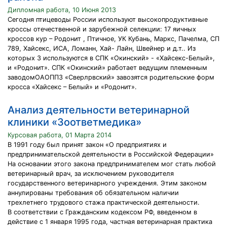
Дипломная работа, 10 Июня 2013
Сегодня птицеводы России используют высокопродуктивные
кроссы отечественной и зарубежной селекции: 17 яичных
кроссов кур – Родонит , Птичное, УК Кубань, Маркс, Пачелма, СП
789, Хайсекс, ИСА, Ломанн, Хай- Лайн, Швейнер и д.т.. Из
которых 3 используются в СПК «Окинский» - «Хайсекс-Белый»,
и «Родонит». СПК «Окинский» работает ведущим племенным
заводомОАОППЗ «Сверлрвский» завозятся родительские форм
кросса «Хайсекс – Белый» и «Родонит».
Анализ деятельности ветеринарной
клиники «Зоответмедика»
Курсовая работа, 01 Марта 2014
В 1991 году был принят закон «О предприятиях и
предпринимательской деятельности в Российской Федерации»
На основании этого закона предпринимателем мог стать любой
ветеринарный врач, за исключением руководителя
государственного ветеринарного учреждения. Этим законом
аннулированы требования об обязательном наличии
трехлетнего трудового стажа практической деятельности.
В соответствии с Гражданским кодексом РФ, введенном в
действие с 1 января 1995 года, частная ветеринарная практика