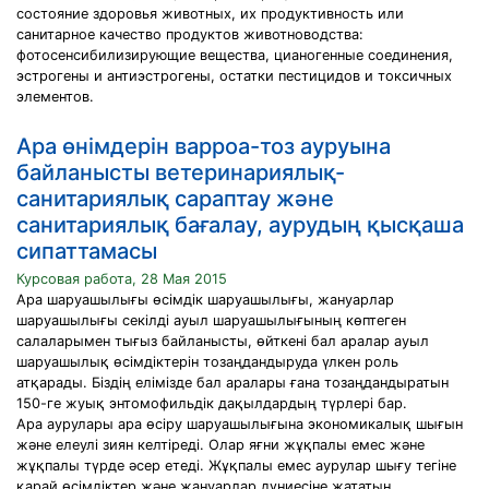
состояние здоровья животных, их продуктивность или
санитарное качество продуктов животноводства:
фотосенсибилизирующие вещества, цианогенные соединения,
эстрогены и антиэстрогены, остатки пестицидов и токсичных
элементов.
Ара өнімдерін варроа-тоз ауруына
байланысты ветеринариялық-
санитариялық сараптау және
санитариялық бағалау, аурудың қысқаша
сипаттамасы
Курсовая работа, 28 Мая 2015
Ара шаруашылығы өсімдік шаруашылығы, жануарлар
шаруашылығы секілді ауыл шаруашылығының көптеген
салаларымен тығыз байланысты, өйткені бал аралар ауыл
шаруашылық өсімдіктерін тозаңдандыруда үлкен роль
атқарады. Біздің елімізде бал аралары ғана тозаңдандыратын
150-ге жуық энтомофильдік дақылдардың түрлері бар.
Ара аурулары ара өсіру шаруашылығына экономикалық шығын
және елеулі зиян келтіреді. Олар яғни жұқпалы емес және
жұқпалы түрде әсер етеді. Жұқпалы емес аурулар шығу тегіне
қарай өсімдіктер және жануарлар дүниесіне жататын