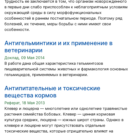
Трудность ее заключается в том, что организм новорожденного
в первые дни слабо приспособлен к неблагоприятным условиям
окружающей среды в силу морфофункциональных
особенностей в раннем постнатальном периоде. Поэтому ряд
болезней, их течение, меры борьбы с ними имеют свои
особенности.
Антигельминтики и их применение в
ветеринарии
Доклад, 09 Мая 2014
В работе дана общая характеристика гельминтозов
пищеварительной системы животных и фармакология основных
гельмицидов, применяемых в ветеринарии.
Антипитательные и токсические
вещества кормов
Реферат, 18 Мая 2013
Клевер и люцерна — многолетние или однолетние травянистые
растения семейства бобовых. Клевер — ценная кормовая
культура средних, люцерна — южных широт страны. Однако в
клевере и люцерне могут присутствовать отдельные
токсические вещества, которые отрицательно влияют на