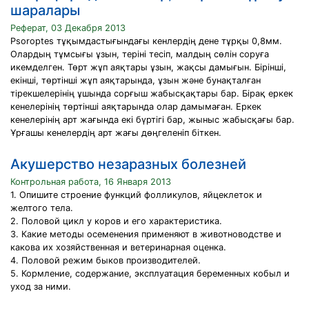
шаралары
Реферат, 03 Декабря 2013
Psoroptes тұқымдастығындағы кенлердің дене тұрқы 0,8мм.
Олардың тұмсығы ұзын, теріні тесіп, малдың сөлін соруға
икемделген. Төрт жұп аяқтары ұзын, жақсы дамығын. Бірінші,
екінші, төртінші жұп аяқтарында, ұзын және бунақталған
тірекшелерінің ұшында сорғыш жабысқақтары бар. Бірақ еркек
кенелерінің төртінші аяқтарында олар дамымаған. Еркек
кенелерінің арт жағында екі бүртігі бар, жыныс жабысқағы бар.
Ұрғашы кенелердің арт жағы дөңгеленіп біткен.
Акушерство незаразных болезней
Контрольная работа, 16 Января 2013
1. Опишите строение функций фолликулов, яйцеклеток и
желтого тела.
2. Половой цикл у коров и его характеристика.
3. Какие методы осеменения применяют в животноводстве и
какова их хозяйственная и ветеринарная оценка.
4. Половой режим быков производителей.
5. Кормление, содержание, эксплуатация беременных кобыл и
уход за ними.