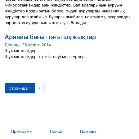
микрорганизмдер мен жәндіктер. Бал араларының ауруын
жәндіктер қоздыратын болса, ондай ауруларды инвазиялық
аурулар деп атаймыз. Бұларға амебиоз, нозематоз, акарапидоз,
варроатоз ауруларын жатқызуға болады.
Арнайы бағыттағы шұжықтар
Доклад, 26 Марта 2014
Шұжық өнімдері.
Шұжық өнімдерінің жіктелуі мен түрлері.
Страница 1
»
Премиум+
Поиск
Помощь