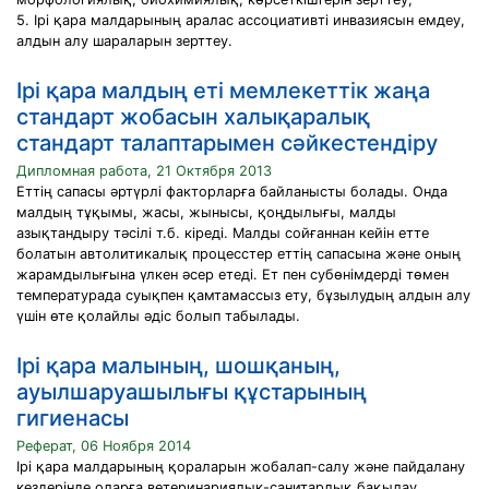
5. Ірі қара малдарының аралас ассоциативті инвазиясын емдеу,
алдын алу шараларын зерттеу.
Ірі қара малдың еті мемлекеттік жаңа
стандарт жобасын халықаралық
стандарт талаптарымен сәйкестендіру
Дипломная работа, 21 Октября 2013
Еттің сапасы әртүрлі факторларға байланысты болады. Онда
малдың тұқымы, жасы, жынысы, қоңдылығы, малды
азықтандыру тәсілі т.б. кіреді. Малды сойғаннан кейін етте
болатын автолитикалық процесстер еттің сапасына және оның
жарамдылығына үлкен әсер етеді. Ет пен субөнімдерді төмен
температурада суықпен қамтамассыз ету, бұзылудың алдын алу
үшін өте қолайлы әдіс болып табылады.
Ірі қара малының, шошқаның,
ауылшаруашылығы құстарының
гигиенасы
Реферат, 06 Ноября 2014
Ірі қара малдарының қораларын жобалап-салу және пайдалану
кездерінде оларға ветеринариялық-санитарлық бақылау