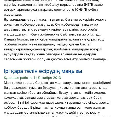
жүргізу технологиялық жобалау нормаларына (НТП) және
ветеринариялық-санитарлық ережелерге (СНИП) сүйеніп
жасалады.
Әр малдардың түрі, жасы, тұқымы, бағыты ескеріліп оларға
арналған жобалар сызылады. Ол жобаларды таңдау әр
шаруашылықтың ерекшеліктеріне, ауа райы, жер орайы,
малдарды күтіп-бағу жүйелеріне байланысты жүргізіледі.
Қандай болмасын ірі қара малдарына арналған өндірістерді
жобалап-салу және пайдалану кездерінде ең басты
ветеринариялық-санитарлық проблема малдарды әртүрлі
аурулардан сақтау және олардан алынатын өнімдердің
сапасының жоғары болуын қамтамасыз ету болып саналады.
Ірі қара төлін өсірудің маңызы
Курсовая работа, 11 Декабря 2013
Мал төлден өседі. Сондықтан мал шарушылығының тажірбиелі
бақташылары тумаған бұзаудың қамын оның ана құрсағында
жатқан кезінен бастап ойлайды. Бұзау туғаннан кейін оларды
көлемді, шырынды азықтарды көп, ал жемді азырақ беріп
өсіреді. Етті ірі қара мал шарушылықтарында керісінше, жемді
көбірек береді. Бірінші тәсілді қолданғанда өсіп келе жатқан
малдардың организімде зат алмасу күшейіп, әрі ас қорту