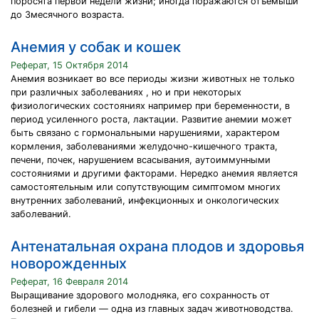
поросята первой недели жизни; иногда поражаются отъёмыши
до 3месячного возраста.
Анемия у собак и кошек
Реферат, 15 Октября 2014
Анемия возникает во все периоды жизни животных не только
при различных заболеваниях , но и при некоторых
физиологических состояниях например при беременности, в
период усиленного роста, лактации. Развитие анемии может
быть связано с гормональными нарушениями, характером
кормления, заболеваниями желудочно-кишечного тракта,
печени, почек, нарушением всасывания, аутоиммунными
состояниями и другими факторами. Нередко анемия является
самостоятельным или сопутствующим симптомом многих
внутренних заболеваний, инфекционных и онкологических
заболеваний.
Антенатальная охрана плодов и здоровья
новорожденных
Реферат, 16 Февраля 2014
Выращивание здорового молодняка, его сохранность от
болезней и гибели — одна из главных задач животноводства.