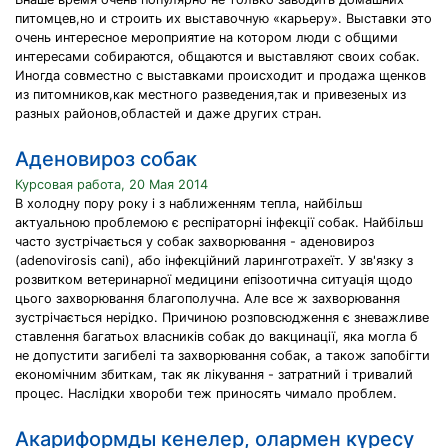
питомцев,но и строить их выставочную «карьеру». Выставки это
очень интересное мероприятие на котором люди с общими
интересами собираются, общаются и выставляют своих собак.
Иногда совместно с выставками происходит и продажа щенков
из питомников,как местного разведения,так и привезеных из
разных районов,областей и даже других стран.
Аденовироз собак
Курсовая работа, 20 Мая 2014
В холодну пору року і з наближенням тепла, найбільш
актуальною проблемою є респіраторні інфекції собак. Найбільш
часто зустрічається у собак захворювання - аденовироз
(adenovirosis cani), або інфекційний ларинготрахеїт. У зв'язку з
розвитком ветеринарної медицини епізоотична ситуація щодо
цього захворювання благополучна. Але все ж захворювання
зустрічається нерідко. Причиною розповсюдження є зневажливе
ставлення багатьох власників собак до вакцинації, яка могла б
не допустити загибелі та захворювання собак, а також запобігти
економічним збиткам, так як лікування - затратний і тривалий
процес. Наслідки хвороби теж приносять чимало проблем.
Акариформды кенелер, олармен күресу