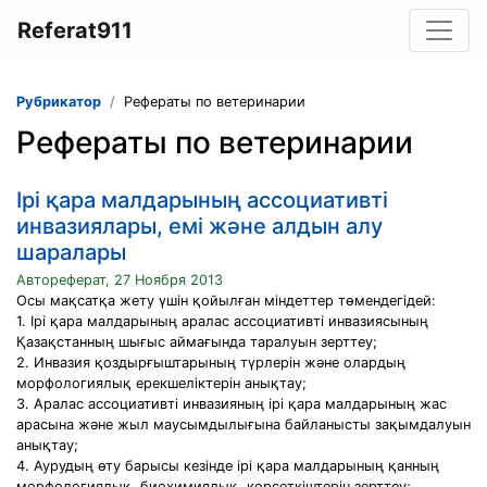
Referat911
Рубрикатор
Рефераты по ветеринарии
Рефераты по ветеринарии
Ірі қара малдарының ассоциативті
инвазиялары, емі және алдын алу
шаралары
Автореферат, 27 Ноября 2013
Осы мақсатқа жету үшін қойылған міндеттер төмендегідей:
1. Ірі қара малдарының аралас ассоциативті инвазиясының
Қазақстанның шығыс аймағында таралуын зерттеу;
2. Инвазия қоздырғыштарының түрлерін және олардың
морфологиялық ерекшеліктерін анықтау;
3. Аралас ассоциативті инвазияның ірі қара малдарының жас
арасына және жыл маусымдылығына байланысты зақымдалуын
анықтау;
4. Аурудың өту барысы кезінде ірі қара малдарының қанның
морфологиялық, биохимиялық, көрсеткіштерін зерттеу;