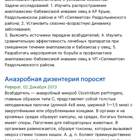
Задачи исследований: 1. Изучить распространение
анаплазмозно-бабезиозной инвазии овец в АР Крым,
Раздольненском районе и ЧП «Селяметов» Раздольненского
района; 2. Установить сезонно-возрастную динамику
заболевания;
3. Выяснить источники передачи возбудителей; 4. Изучить
сравнительную эффективность лечебных препаратов при
смешанном течении анаплазмоза и бабезиоза у овец; 5.
Разработать мероприятия по борьбе и профилактике
анаплазмозно-бабезиозной инвазии овец в ЧП «Селяметов»
Раздольненского района.
Анаэробная дизентерия поросят
Реферат, 02 Декабря 2013
Возбудитель — анаэробный микроб Clostridium perfringens,
главным образом типа C, представляет собой толстые
неподвижные палочки (длиной 4х8 мкм, шириной 1—1,5 мкм) с
закруглёнными или обрубленными концами. В органах и на
кровяных средах образует капсулы, на средах, богатых белком,
имеет споры. Патогенен для лабораторных животных. В
организме размножается, образуя токсины, которые вызывают
некроз стенки тонких кишок. А. д. п. болеют преимущественно