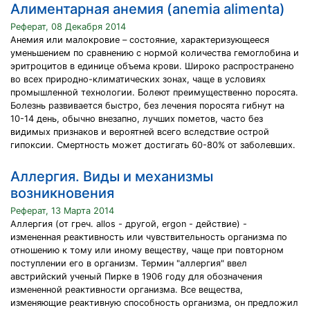
Алиментарная анемия (anemia alimenta)
Реферат, 08 Декабря 2014
Анемия или малокровие – состояние, характеризующееся
уменьшением по сравнению с нормой количества гемоглобина и
эритроцитов в единице объема крови. Широко распространено
во всех природно-климатических зонах, чаще в условиях
промышленной технологии. Болеют преимущественно поросята.
Болезнь развивается быстро, без лечения поросята гибнут на
10-14 день, обычно внезапно, лучших пометов, часто без
видимых признаков и вероятней всего вследствие острой
гипоксии. Смертность может достигать 60-80% от заболевших.
Аллергия. Виды и механизмы
возникновения
Реферат, 13 Марта 2014
Аллергия (от греч. allos - другой, ergon - действие) -
измененная реактивность или чувствительность организма по
отношению к тому или иному веществу, чаще при повторном
поступлении его в организм. Термин "аллергия" ввел
австрийский ученый Пирке в 1906 году для обозначения
измененной реактивности организма. Все вещества,
изменяющие реактивную способность организма, он предложил