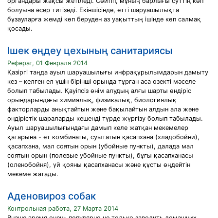
органдары жақсы жетіледі. Сөйтіп, мұның барлығы суттің көп
болуына әсер тигізеді. Екіншісінде, етті шаруашылықта
бұзауларға жемді көп беруден аз уақыттың ішінде көп салмақ
қосады.
Ішек өңдеу цехының санитариясы
Реферат, 01 Февраля 2014
Қазіргі таңда ауыл шаруашылығы инфрақұрылымдарын дамыту
кез – келген ел үшін бірінші орында тұрған аса өзекті мәселе
болып табылады. Қауіпсіз өнім алудың алғы шарты өндіріс
орындарындағы химиялық, физикалық, биологиялық
факторларды анықтайтын және бақылайтын алдын ала және
өндірістік шараларды кешенді түрде жүргізу болып табылады.
Ауыл шаруашылығындағы дамып келе жатқан мекемелер
қатарына - ет комбинаты, суытатын қасапхана (хладобойни),
қасапхана, мал соятын орын (убойные пункты), далада мал
соятын орын (полевые убойные пункты), бұғы қасапханасы
(оленобойня), үй қояны қасапханасы және құсты өңдейтін
мекеме жатады.
Аденовироз собак
Контрольная работа, 27 Марта 2014
Внаше время очень популярно не только заводить домашних