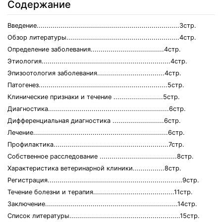
Содержание
Введение........................................................................3стр.
Обзор литературы.........................................................4стр.
Определение заболевания.....................................4стр.
Этиология.................................................................4стр.
Эпизоотология заболевания..................................4стр.
Патогенез.................................................................5стр.
Клинические признаки и течение .........................5стр.
Диагностика.............................................................6стр.
Дифференциальная диагностика ..........................6стр.
Лечение....................................................................6стр.
Профилактика..........................................................7стр.
Собственное расследование .......................................8стр.
Характеристика ветеринарной клиники................8стр.
Регистрация....................................................................9стр.
Течение болезни и терапия.........................................11стр.
Заключение...................................................................14стр.
Список литературы........................................................15стр.