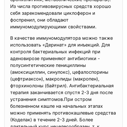
Из числа противовирусных средств хорошо
себя зарекомендовали циклоферон и
фоспренил, они обладают
иммуномодулирующими свойствами.
В качестве иммуномодулятора можно также
использовать «Деринат» для инъекций. Для
контроля бактериальных инфекций при
аденовирозе применяют антибиотики -
полусинтетические пенициллины
(амоксициллин, синулокс), цефалоспорины
(цефтриаксон), макролиды (макропен),
фторхинолоны (байтрил). Антибактериальная
терапия заканчивается спустя 2-3 дня после
устранения симптомов.При остром
болезненном кашле на начальных этапах
можно применять противокашлевые средства
(Коделак) в течение 2-3 дней. Более
длительный курс нецелесообразен, т. к.