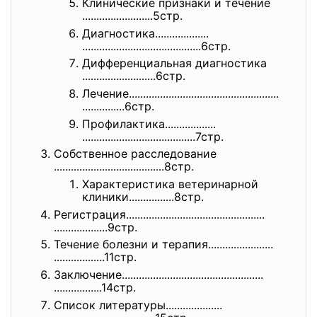
Клинические признаки и течение
.........................5стр.
Диагностика...................
..............................
............6стр.
Дифференциальная диагностика
..........................6стр
.
Лечение.......................
..............................
...............6стр.
Профилактика..................
..............................
..........7стр.
Собственное расследование
..............................
.........8стр.
Характеристика ветеринарной
клиники................8стр.
Регистрация...................
..............................
...................9стр.
Течение болезни и терапия.......................
..................11стр.
Заключение....................
..............................
.................14стр.
Список литературы....................