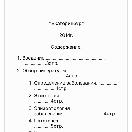
г.Екатеринбург
2014г.
Содержание.
Введение......................
..............................
....................3стр.
Обзор литературы....................
..............................
.......4стр.
Определение заболевания...................
..................4стр.
Этиология.....................
..............................
..............4стр.
Эпизоотология
заболевания...................
...............4стр.
Патогенез.....................
..............................
..............5стр.