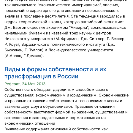
так называемого "экономического империализма", явления,
чрезвычайно характерного для эволюции неоклассического
анализа в последние десятилетия. Эта тенденция зародилась в
недрах теоретической школы, которую английский экономист
Дж. Бартон окрестил акронимом "Чивирла", воспользовавшись
начальными буквами из названий трех научных центров -
Чикагского университета (М. Фридмен, Дж. Ситглер, Г. Беккер,
Р. Коуз), Вирджинского политехнического института (Дж.
Бьюкенен, Г. Туллок) и Лос-анджелесского университета
(А.Алчян, Г.Демсец).
Виды и формы собственности и их
трансформация в России
Реферат, 24 Мая 2013
Собственность обладает двуединым способом своего
существования: экономическим и юридическим. Экономические
и правовые отношения собственности тесно взаимосвязаны и
взаимно друг друга обусловливают. Правовые отношения
собственности выступают формой выражения, существования и
закрепления в законодательных и нормативных актах
экономических отношений
Выявление содержания отношений собственности как