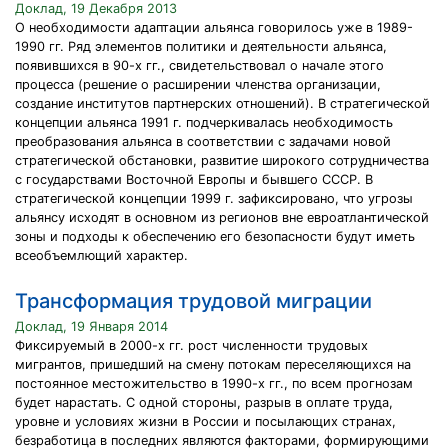
Доклад, 19 Декабря 2013
О необходимости адаптации альянса говорилось уже в 1989-
1990 гг. Ряд элементов политики и деятельности альянса,
появившихся в 90-х гг., свидетельствовал о начале этого
процесса (решение о расширении членства организации,
создание институтов партнерских отношений). В стратегической
концепции альянса 1991 г. подчеркивалась необходимость
преобразования альянса в соответствии с задачами новой
стратегической обстановки, развитие широкого сотрудничества
с государствами Восточной Европы и бывшего СССР. В
стратегической концепции 1999 г. зафиксировано, что угрозы
альянсу исходят в основном из регионов вне евроатлантической
зоны и подходы к обеспечению его безопасности будут иметь
всеобъемлющий характер.
Трансформация трудовой миграции
Доклад, 19 Января 2014
Фиксируемый в 2000-х гг. рост численности трудовых
мигрантов, пришедший на смену потокам переселяющихся на
постоянное местожительство в 1990-х гг., по всем прогнозам
будет нарастать. С одной стороны, разрыв в оплате труда,
уровне и условиях жизни в России и посылающих странах,
безработица в последних являются факторами, формирующими