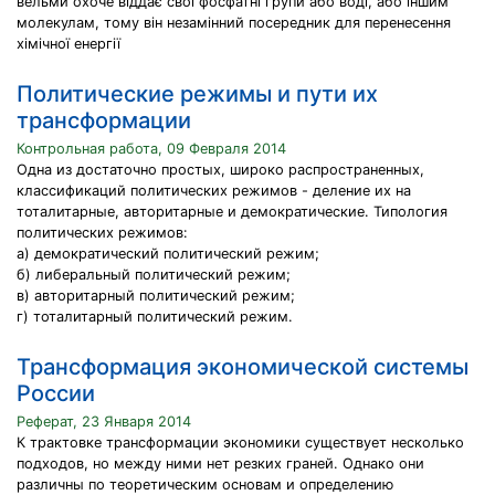
вельми охоче віддає свої фосфатні групи або воді, або іншим
молекулам, тому він незамінний посередник для перенесення
хімічної енергії
Политические режимы и пути их
трансформации
Контрольная работа, 09 Февраля 2014
Одна из достаточно простых, широко распространенных,
классификаций политических режимов - деление их на
тоталитарные, авторитарные и демократические. Типология
политических режимов:
а) демократический политический режим;
б) либеральный политический режим;
в) авторитарный политический режим;
г) тоталитарный политический режим.
Трансформация экономической системы
России
Реферат, 23 Января 2014
К трактовке трансформации экономики существует несколько
подходов, но между ними нет резких граней. Однако они
различны по теоретическим основам и определению