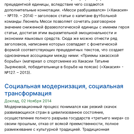
прецедентной единицы, вследствие чего создаются
дополнительные коннотации. «Месси разбушевался» («Хакасия»
- №119. – 2014) – заголовок статьи о капитане футбольной
команды Леонель Месси позволяет сочетать разговорное
значение сниженной фразеологической единицы с именем героя
статьи, достигая этим выразительной эмоциональности и
экономии языковых средств. Сюда же можно отнести ряд
заголовков, написание которых совпадает с фонетической
формой соответствующих прецедентных текстов, что создает
однозначные ассоциации между ними: «Приемы хакасской
борьбы» (материал о спортсменке из Хакасии Татьяне
Зыряновой, победительнице в борьбе на поясах) («Хакасия» -
№127. – 2013).
Социальная модернизация, социальная
трансформация
Доклад, 02 Ноября 2014
Модернизационный процесс понимался как резкий скачок
развивающихся стран в цивилизованное состояние,
осуществление полного разрыва государств «третьего мира» со
своим прошлым, отказ от всякой преемственности, полное
размежевание с культурной традицией. Традиционная