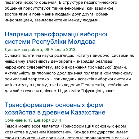
педагогического общения. В структуре педагогического
общения присутствуют такие феномены, как взаимное
восприятие и понимание людьми друг друга, обмен
информацией, взаимодействие между людьми.
Напрями трансформації виборчої
системи Республіки Молдова
Дипломная работа, 08 Апреля 2013
Сучасна політична наука розглядає інститут виборчої системи як
невід'ємну властивість демократії - знаряддя реалізації
народного суверенітету, засіб вираження громадської думки.
Актуальність дипломного дослідження полягає в комплексному
осмисленні теоретико - прикладних аспектів виборчої системи
як інституту в цілому, так і складових її елементів, необхідних
для забезпечення цілісності і динаміки її функціонування.
Трансформация основных форм
хозяйства в древнем Казахстане
Сочинение, 13 Декабря 2014
Темой моего эссе является «Трансформация основных форм
хозяйства в древнем Казахстане». Каждое государство имеет
свои отличительные признаки, которые проялвяются в разных