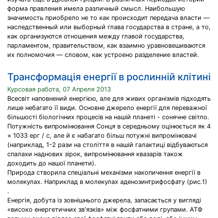
форма правления имела различный смысл. Наибольшую
значимость приобрело не то как происходит передача власти —
наследственный или выборный глава государства в стране, а то,
как организуются отношения между главой государства,
парламентом, правительством, как взаимно уравновешиваются
их полномочия — словом, как устроено разделение властей.
Трансформація енергії в рослинній клітині
Курсовая работа, 07 Апреля 2013
Всесвіт наповнений енергією, але для живих організмів підходять
лише небагато її види. Основне джерело енергії для переважної
більшості біологічних процесів на нашій планеті - сонячне світло.
Потужність випромінювання Сонця в середньому оцінюється як 4
× 1033 ерг / с, але й є набагато більш потужні випромінювачі
(наприклад, 1-2 рази на століття в нашій галактиці відбуваються
спалахи наднових зірок, випромінювання квазарів також
доходить до нашої планети).
Природа створила спеціальні механізми накопичення енергії в
молекулах. Наприклад в молекулах аденозинтрифосфату (рис.1)
.
Енергія, добута із зовнішнього джерела, запасається у вигляді
«високо енергетичних зв'язків» між фосфатними групами. АТФ