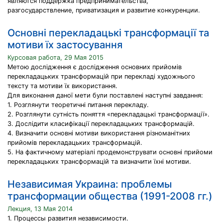
являются поддержка предпринимательства,
разгосударствление, приватизация и развитие конкуренции.
Основні перекладацькі трансформації та
мотиви їх застосування
Курсовая работа, 29 Мая 2015
Метою дослідження є дослідження основних прийомів
перекладацьких трансформацій при перекладі художнього
тексту та мотиви їх використання.
Для виконання даної мети були поставлені наступні завдання:
1. Розглянути теоретичні питання перекладу.
2. Розглянути сутність поняття «перекладацькі трансформації».
3. Дослідити класифікації перекладацьких трансформацій.
4. Визначити основні мотиви використання різноманітних
прийомів перекладацьких трансформацій.
5. На фактичному матеріалі продемонструвати основні прийоми
перекладацьких трансформацій та визначити їхні мотиви.
Независимая Украина: проблемы
трансформации общества (1991-2008 гг.)
Лекция, 13 Мая 2014
1. Процессы развития независимости.