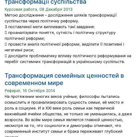
трансформації суспільства
Курсовая работа, 08 Декабря 2013
Метою дослідження – дослідження шляхів трансформації
суспільства через політичну реформу.
З поставленої мети випливають такі завдання:
 проаналізувати поняття, сутність і політичну структуру
політичної реформи;
 провести аналіз політичної реформи, виділити її позитивні і
негативні риси;
 дослідити проблематику впливу політичного реформування на
перебіг системних трансформацій в українському суспільств.
Трансформация семейных ценностей в
современном мире
Реферат, 16 Октября 2014
На протяжении многих веков учёные, философы пытались
осмыслить и проанализировать сущность семьи, её место и
роль в социуме. И в XXI веке роль семьи как первичной
важнейшей ячейки общества, не только не уменьшилась, а даже
возросла. Во всём мире семья является главной ценностью,
несмотря на то, что социологи и демографы отмечают, что
современный институт семьи и брака переживает глубокий