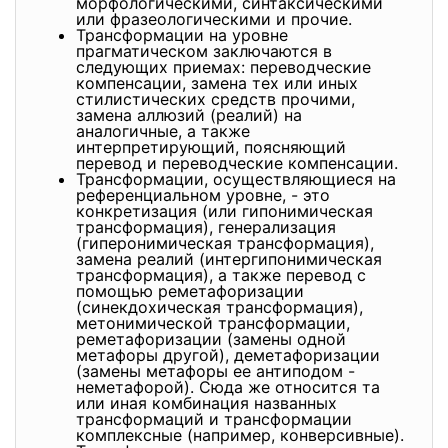
морфологическими, синтаксическими
или фразеологическими и прочие.
Трансформации на уровне
прагматическом заключаются в
следующих приемах: переводческие
компенсации, замена тех или иных
стилистических средств прочими,
замена аллюзий (реалий) на
аналогичные, а также
интерпретирующий, поясняющий
перевод и переводческие компенсации.
Трансформации, осуществляющиеся на
референциальном уровне, - это
конкретизация (или гипонимическая
трансформация), генерализация
(гиперонимическая трансформация),
замена реалий (интергипонимическая
трансформация), а также перевод с
помощью реметафоризации
(синекдохическая трансформация),
метонимической трансформации,
реметафоризации (замены одной
метафоры другой), деметафоризации
(замены метафоры ее антиподом -
неметафорой). Сюда же относится та
или иная комбинация названных
трансформаций и трансформации
комплексные (например, конверсивные).