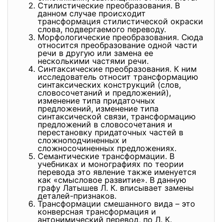
Стилистические преобразования. В
данном случае происходит
трансформация стилистической окраски
слова, подвергаемого переводу.
Морфологические преобразования. Сюда
относится преобразование одной части
речи в другую или замена ее
несколькими частями речи.
Синтаксические преобразования. К ним
исследователь относит трансформацию
синтаксических конструкций (слов,
словосочетаний и предложений),
изменение типа придаточных
предложений, изменение типа
синтаксической связи, трансформацию
предложений в словосочетания и
перестановку придаточных частей в
сложноподчиненных и
сложносочиненных предложениях.
Семантические трансформации. В
учебниках и монографиях по теории
перевода это явление также именуется
как «смысловое развитие». В данную
графу Латышев Л. К. вписывает замены
деталей-признаков.
Трансформации смешанного вида – это
конверсная трансформация и
антонимический перевод, по Л. К.