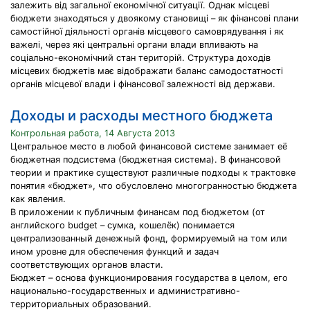
залежить від загальної економічної ситуації. Однак місцеві
бюджети знаходяться у двоякому становищі – як фінансові плани
самостійної діяльності органів місцевого самоврядування і як
важелі, через які центральні органи влади впливають на
соціально-економічний стан територій. Структура доходів
місцевих бюджетів має відображати баланс самодостатності
органів місцевої влади і фінансової залежності від держави.
Доходы и расходы местного бюджета
Контрольная работа, 14 Августа 2013
Центральное место в любой финансовой системе занимает её
бюджетная подсистема (бюджетная система). В финансовой
теории и практике существуют различные подходы к трактовке
понятия «бюджет», что обусловлено многогранностью бюджета
как явления.
В приложении к публичным финансам под бюджетом (от
английского budget – сумка, кошелёк) понимается
централизованный денежный фонд, формируемый на том или
ином уровне для обеспечения функций и задач
соответствующих органов власти.
Бюджет – основа функционирования государства в целом, его
национально-государственных и административно-
территориальных образований.