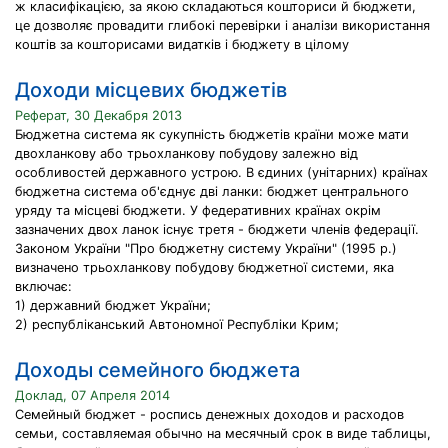
ж класифікацією, за якою складаються кошториси й бюджети,
це дозволяє провадити глибокі перевірки і аналізи використання
коштів за кошторисами видатків і бюджету в цілому
Доходи місцевих бюджетів
Реферат, 30 Декабря 2013
Бюджетна система як сукупність бюджетів країни може мати
двохланкову або трьохланкову побудову залежно від
особливостей державного устрою. В єдиних (унітарних) країнах
бюджетна система об'єднує дві ланки: бюджет центрального
уряду та місцеві бюджети. У федеративних країнах окрім
зазначених двох ланок існує третя - бюджети членів федерації.
Законом України "Про бюджетну систему України" (1995 р.)
визначено трьохланкову побудову бюджетної системи, яка
включає:
1) державний бюджет України;
2) республіканський Автономної Республіки Крим;
Доходы семейного бюджета
Доклад, 07 Апреля 2014
Семейный бюджет - роспись денежных доходов и расходов
семьи, составляемая обычно на месячный срок в виде таблицы,