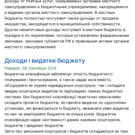
доходы от платных услуг, оказываемых органами местного
самоуправления и бюджетными учреждениями, находящимися
в ведении органов местного самоуправления. В местные
бюджеты полностью поступают также доходы от продажи
имущества, находящегося в муниципальной собственности.
Другие неналоговые доходы поступают в местные бюджеты в
порядке и по нормативам, которые установлены федеральными
законами, законами субъектов РФ и правовыми актами органов
местного самоуправления
Доходи і видатки бюджету
Реферат, 08 Сентября 2014
Бюджетна класифікація забезпечує чіткість бюджетного
планування і прогнозування, а також надає можливість
об'єднувати як окремі індивідуальні кошториси, так і складати
зведеш кошториси видатків по відповідних ланках бюджетної
системи. Без бюджетної класифікації практично неможливо
складати проекти бюджетів, зіставляти видатки по однотипних
установах, які фінансуються із бюджету, визначати рівні видатків
по них чи аналізувати бюджети за кілька років. Бюджетна
класифікація надає системності даним окремих кошторисів,
бюджетів і зведених бюджетів.
Звіти про виконання кошторисів і бюджетів складаються за тією