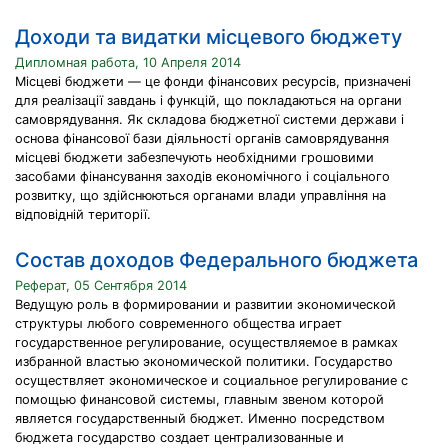
Доходи та видатки місцевого бюджету
Дипломная работа, 10 Апреля 2014
Місцеві бюджети — це фонди фінансових ресурсів, призначені
для реалізації завдань і функцій, що покладаються на органи
самоврядування. Як складова бюджетної системи держави і
основа фінансової бази діяльності органів самоврядування
місцеві бюджети забезпечують необхідними грошовими
засобами фінансування заходів економічного і соціального
розвитку, що здійснюються органами влади управління на
відповідній території.
Состав доходов Федерального бюджета
Реферат, 05 Сентября 2014
Ведущую роль в формировании и развитии экономической
структуры любого современного общества играет
государственное регулирование, осуществляемое в рамках
избранной властью экономической политики. Государство
осуществляет экономическое и социальное регулирование с
помощью финансовой системы, главным звеном которой
является государственный бюджет. Именно посредством
бюджета государство создает централизованные и