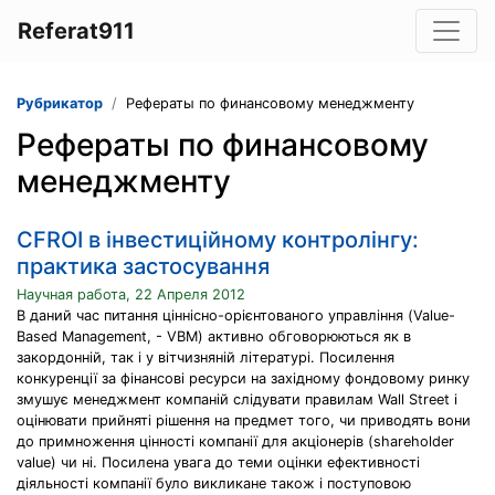
Referat911
Рубрикатор
Рефераты по финансовому менеджменту
Рефераты по финансовому
менеджменту
CFROI в інвестиційному контролінгу:
практика застосування
Научная работа, 22 Апреля 2012
В даний час питання ціннісно-орієнтованого управління (Value-
Based Management, - VBM) активно обговорюються як в
закордонній, так і у вітчизняній літературі. Посилення
конкуренції за фінансові ресурси на західному фондовому ринку
змушує менеджмент компаній слідувати правилам Wall Street і
оцінювати прийняті рішення на предмет того, чи приводять вони
до примноження цінності компанії для акціонерів (shareholder
value) чи ні. Посилена увага до теми оцінки ефективності
діяльності компанії було викликане також і поступовою