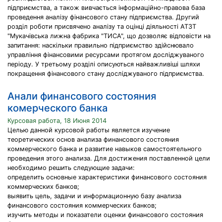
підприємства, а також вивчається інформаційно-правова база
проведення аналізу фінансового стану підприємства. Другий
розділ роботи присвячено аналізу та оцінці діяльності АТЗТ
"Мукачівська лижна фабрика "ТИСА", що дозволяє відповісти на
запитання: наскільки правильно підприємство здійснювало
управління фінансовими ресурсами протягом досліджуваного
періоду. У третьому розділі описуються найважливіші шляхи
покращення фінансового стану досліджуваного підприємства.
Анали финансового состояния
комерческого банка
Курсовая работа, 18 Июня 2014
Целью данной курсовой работы является изучение
теоретических основ анализа финансового состояния
коммерческого банка и развитие навыков самостоятельного
проведения этого анализа. Для достижения поставленной цели
необходимо решить следующие задачи:
определить основные характеристики финансового состояния
коммерческих банков;
выявить цель, задачи и информационную базу анализа
финансового состояния коммерческих банков;
изучить методы и показатели оценки финансового состояния