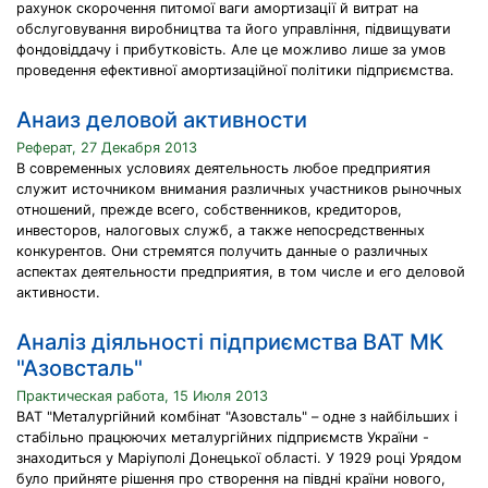
рахунок скорочення питомої ваги амортизації й витрат на
обслуговування виробництва та його управління, підвищувати
фондовіддачу і прибутковість. Але це можливо лише за умов
проведення ефективної амортизаційної політики підприємства.
Анаиз деловой активности
Реферат, 27 Декабря 2013
В современных условиях деятельность любое предприятия
служит источником внимания различных участников рыночных
отношений, прежде всего, собственников, кредиторов,
инвесторов, налоговых служб, а также непосредственных
конкурентов. Они стремятся получить данные о различных
аспектах деятельности предприятия, в том числе и его деловой
активности.
Аналіз діяльності підприємства ВАТ МК
"Азовсталь"
Практическая работа, 15 Июля 2013
ВАТ "Металургiйний комбiнат "Азовсталь" – одне з найбiльших i
стабiльно працюючих металургiйних пiдприємств України -
знаходиться у Марiуполi Донецької областi. У 1929 роцi Урядом
було прийняте рiшення про створення на пiвднi країни нового,