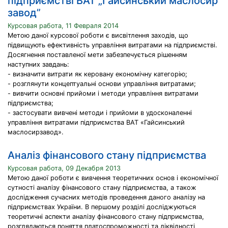
підприємстві ВАТ „Гайсинський маслосир
завод”
Курсовая работа, 11 Февраля 2014
Метою даної курсової роботи є висвітлення заходів, що
підвищують ефективність управління витратами на підприємстві.
Досягнення поставленої мети забезпечується рішенням
наступних завдань:
- визначити витрати як керовану економічну категорію;
- розглянути концептуальні основи управління витратами;
- вивчити основні прийоми і методи управління витратами
підприємства;
- застосувати вивчені методи і прийоми в удосконаленні
управління витратами підприємства ВАТ «Гайсинський
маслосирзавод».
Аналіз фінансового стану підприємства
Курсовая работа, 09 Декабря 2013
Метою даної роботи є вивчення теоретичних основ і економічної
сутності аналізу фінансового стану підприємства, а також
дослідження сучасних методів проведення даного аналізу на
підприємствах України. В першому розділі досліджуються
теоретичні аспекти аналізу фінансового стану підприємства,
розглядаються поняття платоспроможності та ліквідності