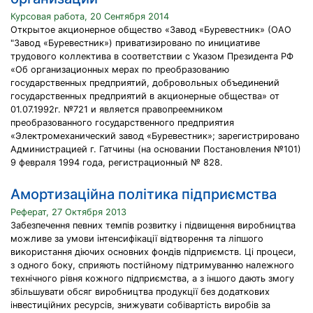
Курсовая работа, 20 Сентября 2014
Открытое акционерное общество «Завод «Буревестник» (ОАО
"Завод «Буревестник») приватизировано по инициативе
трудового коллектива в соответствии с Указом Президента РФ
«Об организационных мерах по преобразованию
государственных предприятий, добровольных объединений
государственных предприятий в акционерные общества» от
01.07.1992г. №721 и является правопреемником
преобразованного государственного предприятия
«Электромеханический завод «Буревестник»; зарегистрировано
Администрацией г. Гатчины (на основании Постановления №101)
9 февраля 1994 года, регистрационный № 828.
Амортизаційна політика підприємства
Реферат, 27 Октября 2013
Забезпечення певних темпів розвитку і підвищення виробництва
можливе за умови інтенсифікації відтворення та ліпшого
використання діючих основних фондів підприємств. Ці процеси,
з одного боку, сприяють постійному підтримуванню належного
технічного рівня кожного підприємства, а з іншого дають змогу
збільшувати обсяг виробництва продукції без додаткових
інвестиційних ресурсів, знижувати собівартість виробів за