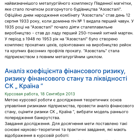
найвизначнiшого металургiйного комплексу Пiвденної магнiтки,
яке стало початком розгорнутого будiвництва "Азовсталi".
Офiцiйно днем народження комбiнату "Азовсталь" став день 12
серпня 1933 року, коли доменна пiч № 1 видала перший чавун. У
1935 роцi на "Азовсталi" почало дiяти сталеплавильне
виробництво - став до ладу перший 250-тонний хитний мартен.
У період з 1948 по 1953 рiк на "Азовсталi" було створено
комплекс прокатних цехiв, орiєнтованих на виробництво рейок
та крупних фасонних профiлiв прокату. "Азовсталь" стала
пiдприємством з повним металургiйним циклом.
Аналіз коефіцієнта фінансового ризику,
ризику фінансового стану та ліквідності
СК „ Країна ”
Курсовая работа, 18 Сентября 2013
Метою курсової роботи є дослідження теоретичних основ
управління ризиками підприємства, провести аналіз фінансового
стану, оцінити ризики СК „ Країна ”, вибрати модель раннього
попередження банкрутства.
Завдання дослідження. Для досягнення мети поставлено такі
основні науково-теоретичні та практичні завдання, які мають
відображення в курсовій роботі: