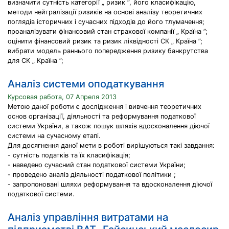
визначити сутність категорії „ ризик ”, його класифікацію,
методи нейтралізації ризиків на основі аналізу теоретичних
поглядів історичних і сучасних підходів до його тлумачення;
проаналізувати фінансовий стан страхової компанії „ Країна ”;
оцінити фінансовий ризик та ризик ліквідності СК „ Країна ”;
вибрати модель раннього попередження ризику банкрутства
для СК „ Країна ”;
Аналіз системи оподаткування
Курсовая работа, 07 Апреля 2013
Метою даної роботи є дослідження і вивчення теоретичних
основ організації, діяльності та реформування податкової
системи України, а також пошук шляхів вдосконалення діючої
системи на сучасному етапі.
Для досягнення даної мети в роботі вирішуються такі завдання:
- сутність податків та їх класифікація;
- наведено сучасний стан податкової системи України;
- проведено аналіз діяльності податкової політики ;
- запропоновані шляхи реформування та вдосконалення діючої
податкової системи.
Аналіз управління витратами на