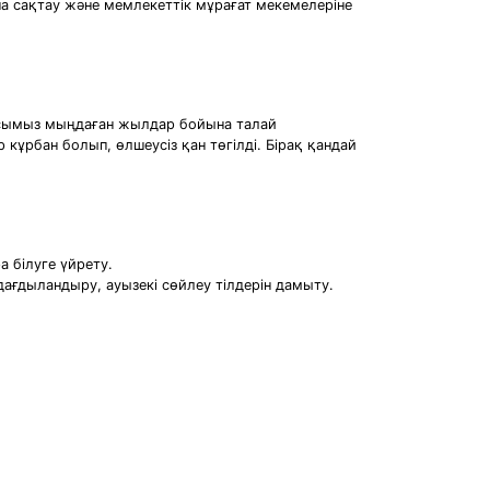
ша сақтау және мемлекеттік мұрағат мекемелеріне
онысымыз мыңдаған жылдар бойына талай
ұрбан болып, өлшеусіз қан төгілді. Бірақ қандай
а білуге үйрету.
ағдыландыру, ауызекі сөйлеу тілдерін дамыту.