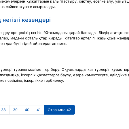
екемелерінің құжаттарын қалыптастыру, іріктеу, есепке алу, уақыт
ына сәйкес жүзеге асырылады.
егiзгi кезеңдерi
ендеу процесінің негізін 90-жылдары қарай бастады. Біздің ата-қ
ар, мәдени орталықтар қирады, кітаптар өртеліп, жазықсыз жандар к
ен дәл бүгінгідей ойрандалған емес.
, түрлері туралы мәліметтер беру. Оқушыларды хат түрлерін құрастыр
дыққа, іскерлік қасиеттерге баулу, өзара көмектесуге, әділдікке д
мет сезіміне, іскерлікке тәрбиелеу.
38
39
40
41
Страница 42