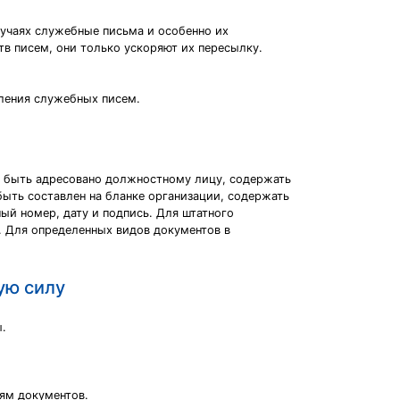
лучаях служебные письма и особенно их
тв писем, они только ускоряют их пересылку.
ления служебных писем.
о быть адресовано должностному лицу, содержать
быть составлен на бланке организации, содержать
ный номер, дату и подпись. Для штатного
. Для определенных видов документов в
ую силу
.
ям документов.