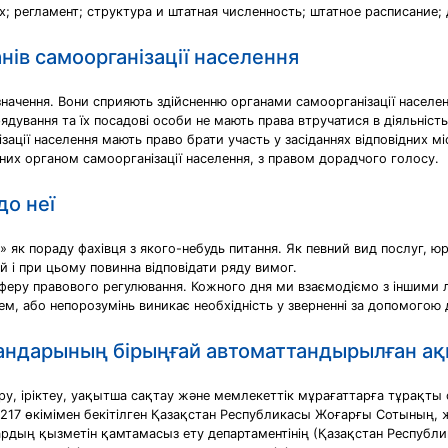
; регламент; структура и штатная численность; штатное расписание
нів самоорганізації населення
начення. Вони сприяють здійсненню органами самоорганізації населенн
дування та їх посадові особи не мають права втручатися в діяльність 
зації населення мають право брати участь у засіданнях відповідних мі
ованих органом самоорганізації населення, з правом дорадчого голосу.
до неї
 як пораду фахівця з якого-небудь питання. Як певний вид послуг, юр
цій і при цьому повинна відповідати ряду вимог.
ід сферу правового регулювання. Кожного дня ми взаємодіємо з іншими 
, або непорозумінь виникає необхідність у зверненні за допомогою д
гандарының бірыңғай автоматтандырылған ақ
ру, іріктеу, уақытша сақтау және мемлекеттік мұрағаттарға тұрақты
7 өкімімен бекітілген Қазақстан Республикасы Жоғарғы Сотының, же
дың қызметін қамтамасыз ету департаментінің (Қазақстан Республ