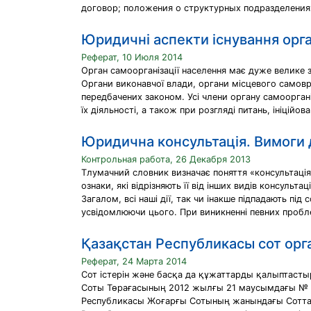
договор; положения о структурных подразделениях
Юридичні аспекти існування орга
Реферат, 10 Июля 2014
Орган самоорганізації населення має дуже велике з
Органи виконавчої влади, органи місцевого самовря
передбачених законом. Усі члени органу самооргані
їх діяльності, а також при розгляді питань, ініцій
Юридична консультація. Вимоги 
Контрольная работа, 26 Декабря 2013
Тлумачний словник визначає поняття «консультація»
ознаки, які відрізняють її від інших видів консульта
Загалом, всі наші дії, так чи інакше підпадають п
усвідомлюючи цього. При виникненні певних проблем
Қазақстан Республикасы сот ор
Реферат, 24 Марта 2014
Сот істерін және басқа да құжаттарды қалыптасты
Соты Төрағасының 2012 жылғы 21 маусымдағы № 21
Республикасы Жоғарғы Сотының жанындағы Соттар