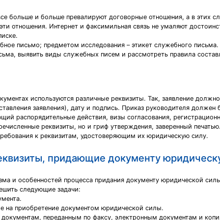
все больше и больше превалируют договорные отношения, а в этих с
 эти отношения. Интернет и факсимильная связь не умаляют достоинс
писке.
бное письмо; предметом исследования – этикет служебного письма.
сьма, выявить виды служебных писем и рассмотреть правила состав
кументах используются различные реквизиты. Так, заявление должн
ставления заявления), дату и подпись. Приказ руководителя должен 
ающий распорядительные действия, визы согласования, регистрацион
речисленные реквизиты, но и гриф утверждения, заверенный печатью
ребования к реквизитам, удостоверяющим их юридическую силу.
еквизиты, придающие документу юридическ
зма и особенностей процесса придания документу юридической силы
ешить следующие задачи:
умента.
ие на приобретение документом юридической силы.
 документам, переданным по факсу, электронным документам и копи