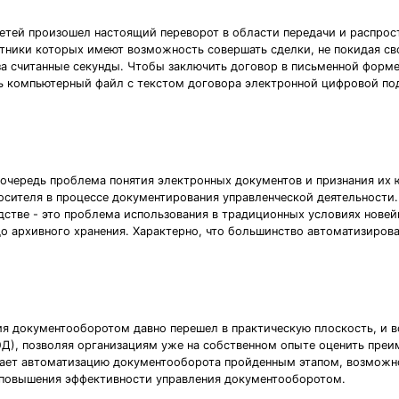
сетей произошел настоящий переворот в области передачи и распро
стники которых имеют возможность совершать сделки, не покидая св
за считанные секунды. Чтобы заключить договор в письменной форме,
ить компьютерный файл с текстом договора электронной цифровой п
 очередь проблема понятия электронных документов и признания их
осителя в процессе документирования управленческой деятельности.
стве - это проблема использования в традиционных условиях новей
до архивного хранения. Характерно, что большинство автоматизиро
я документооборотом давно перешел в практическую плоскость, и в
Д), позволяя организациям уже на собственном опыте оценить преи
итает автоматизацию документооборота пройденным этапом, возможн
 повышения эффективности управления документооборотом.