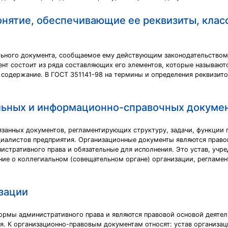
онятие, обеспечивающие ее реквизиты, клас
ьного документа, сообщаемое ему действующим законодательством,
т состоит из ряда составляющих его элементов, которые называютс
 содержание. В ГОСТ 351141-98 на термины и определения реквизит
льных и информационно-справочных докуме
занных документов, регламентирующих структуру, задачи, функции п
ециалистов предприятия. Организационные документы являются право
стративного права и обязательные для исполнения. Это устав, учр
ие о коллегиальном (совещательном органе) организации, регламент
зации
ормы административного права и являются правовой основой деятел
я. К организационно-правовым документам относят: устав организац