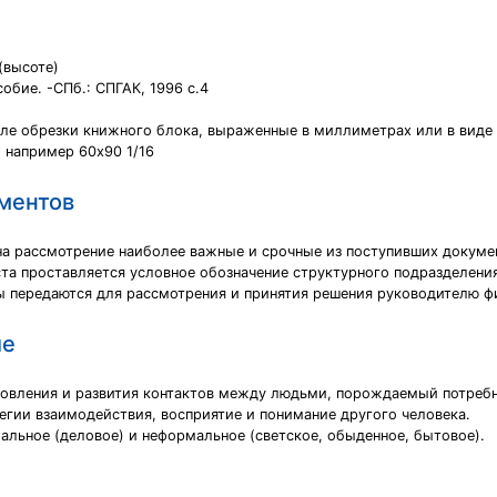
(высоте)
обие. -СПб.: СПГАК, 1996 с.4
ле обрезки книжного блока, выраженные в миллиметрах или в виде 
 например 60x90 1/16
ментов
а рассмотрение наиболее важные и срочные из поступивших докумен
ста проставляется условное обозначение структурного подразделения
ы передаются для рассмотрения и принятия решения руководителю 
ие
овления и развития контактов между людьми, порождаемый потреб
егии взаимодействия, восприятие и понимание другого человека.
льное (деловое) и неформальное (светское, обыденное, бытовое).