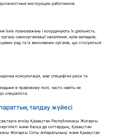
; должностные инструкции работников.
я їхніх повноважень і координують їх діяльність.
органу самоорганізації населення, крім випадків,
сцевих рад та їх виконавчих органів, що стосуються
идична консультація, має специфічні риси та
людьми в правовому полі, часто навіть не
о спеціаліста.
параттық талдау жүйесі
 сақтауға өткізу Қазақстан Республикасы Жоғарғы
ргілікті және басқа да соттардың, Қазақстан
икасы Жоғарғы Соты аппаратының) және Қазақстан