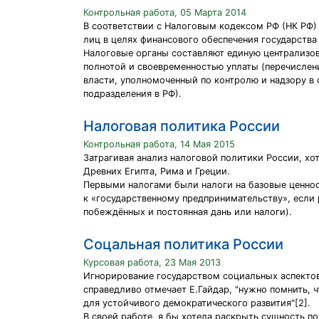
Контрольная работа, 05 Марта 2014
В соответствии с Налоговым кодексом РФ (НК РФ)
лиц в целях финансового обеспечения государства
Налоговые органы составляют единую централизов
полнотой и своевременностью уплаты (перечислен
власти, уполномоченный по контролю и надзору в 
подразделения в РФ).
Налоговая политика России
Контрольная работа, 14 Мая 2015
Затрагивая анализ налоговой политики России, хо
Древних Египта, Рима и Греции.
Первыми налогами были налоги на базовые ценност
к «государственному предпринимательству», если 
побеждённых и постоянная дань или налоги).
Соцальная политика России
Курсовая работа, 23 Мая 2013
Игнорирование государством социальных аспектов 
справедливо отмечает Е.Гайдар, "нужно помнить, 
для устойчивого демократического развития"[2].
В своей работе, я бы хотела раскрыть сущность п