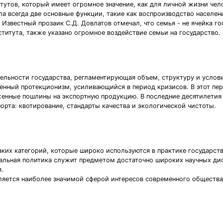
утов, который имеет огромное значение, как для личной жизни чело
ла всегда две основные функции, такие как воспроизводство населен
Известный прозаик С.Д. Довлатов отмечал, что семья - не ячейка госу
титута, также указано огромное воздействие семьи на государство.
ельности государства, регламентирующая объем, структуру и услов
енный протекционизм, усиливающийся в период кризисов. В этот пе
оженные пошлины на экспортную продукцию. В последние десятилет
рта: квотирование, стандарты качества и экологической чистоты.
аких категорий, которые широко используются в практике государств
альная политика служит предметом достаточно широких научных дис
.
вляется наиболее значимой сферой интересов современного обществ