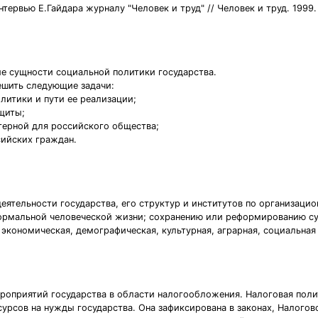
ервью Е.Гайдара журналу "Человек и труд" // Человек и труд. 1999. №
е сущности социальной политики государства.
ешить следующие задачи:
литики и пути ее реализации;
щиты;
терной для российского общества;
сийских граждан.
деятельности государства, его структур и институтов по организац
нормальной человеческой жизни; сохранению или реформированию с
кономическая, демографическая, культурная, аграрная, социальная и
ероприятий государства в области налогообложения. Налоговая поли
урсов на нужды государства. Она зафиксирована в законах, Налого