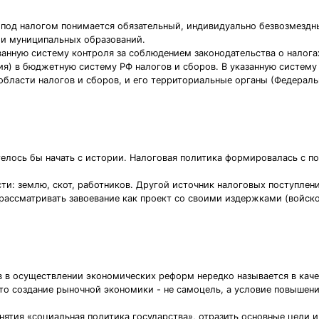
 под налогом понимается обязательный, индивидуально безвозмездн
 и муниципальных образований.
анную систему контроля за соблюдением законодательства о налогах
ия) в бюджетную систему РФ налогов и сборов. В указанную систему
области налогов и сборов, и его территориальные органы (Федерал
телось бы начать с истории. Налоговая политика формировалась с по
и: землю, скот, работников. Другой источник налоговых поступлени
рассматривать завоевание как проект со своими издержками (войск
в осуществлении экономических реформ нередко называется в качес
что создание рыночной экономики - не самоцель, а условие повышен
онятия «социальная политика государства», отразить основные цели 