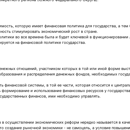
чимость, которую имеет финансовая политика для государства, а те
ость стимулировать экономический рост в стране.
итики во все времена была и будет ключевой в функционировании л
ируется на финансовой политике государства.
нежных отношений, участником которых в той или иной форме высту
образования и распределения денежных фондов, необходимых госуда
ь финансовой системы, в той ее части, которая относится к центра
ь формирование и использование финансовых ресурсов у государств
осударственных финансов, ими необходимо управлять.
в осуществлении экономических реформ нередко называется в качес
что создание рыночной экономики - не самоцель, а условие повышен