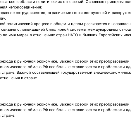
шаться в области политических отношений. Основные принципы нов
ния неприсоединения:
правное сотрудничество, ограничение гонки вооружений и разоруже
ма».
ой политический процесс в общем и целом развивается в направлени
 связаны с ликвидацией биполярной системы международных отноше
о во имя мира» в отношениях стран НАТО и бывших Европейских чл
перехода к рыночной экономике. Важной сферой этих преобразовани
кономического обмена РФ все больше сталкивается с проблемами ад
в стране. Важной составляющей государственной внешнеэкономическ
отношения в стране.
перехода к рыночной экономике. Важной сферой этих преобразовани
кономического обмена РФ все больше сталкивается с проблемами ад
 стране.