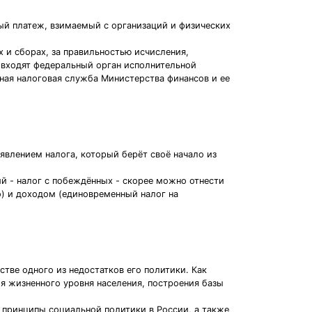
ый платеж, взимаемый с организаций и физических
 и сборах, за правильностью исчисления,
 входят федеральный орган исполнительной
ьнaя налоговая служба Министерства финансов и ее
явлением налога, который берёт своё начало из
й - налог с побеждённых - скорее можно отнести
о) и доходом (единовременный налог на
тве одного из недостатков его политики. Как
ия жизненного уровня населения, построения базы
и принципы социальной политики в России, а также