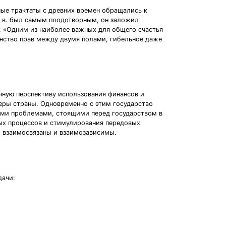
ные трактаты с древних времен обращались к
I в. был самым плодотворным, он заложил
: «Одним из наиболее важных для общего счастья
енство прав между двумя полами, гибельное даже
чную перспективу использования финансов и
еры страны. Одновременно с этим государство
ными проблемами, стоящими перед государством в
ых процессов и стимулирования передовых
о взаимосвязаны и взаимозависимы.
дачи: