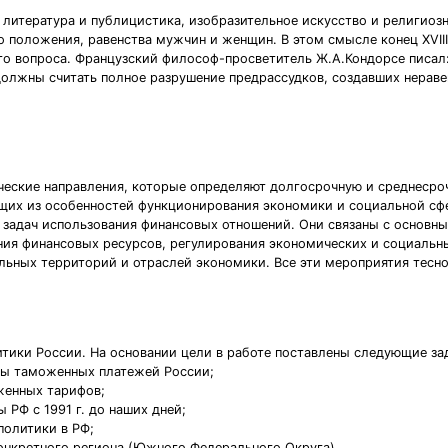
 литература и публицистика, изобразительное искусство и религиоз
 положения, равенства мужчин и женщин. В этом смысле конец XVII
о вопроса. Французский философ-просветитель Ж.А.Кондорсе писал
 должны считать полное разрушение предрассудков, создавших нерав
ческие направления, которые определяют долгосрочную и среднесро
щих из особенностей функционирования экономики и социальной сф
 задач использования финансовых отношений. Они связаны с основ
ия финансовых ресурсов, регулирования экономических и социальн
ельных территорий и отраслей экономики. Все эти мероприятия тесн
тики России. На основании цели в работе поставлены следующие за
мы таможенных платежей России;
женных тарифов;
РФ с 1991 г. до наших дней;
политики в РФ;
онкретного региона (Южного Федерального Округа).