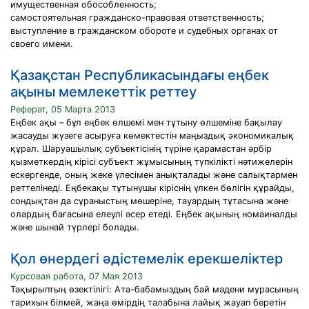
имущественная обособленность;
самостоятельная гражданско-правовая ответственность;
выступление в гражданском обороте и судебных органах от
своего имени.
Қазақстан Республикасындағы еңбек
ақыны мемлекеттік реттеу
Реферат, 05 Марта 2013
Еңбек ақы – бұл еңбек өлшемі мен тұтыну өлшеміне бақылау
жасауды жүзеге асыруға көмектестін маңыздық экономикалық
құрал. Шаруашылық субъектісінің түріне қарамастан әрбір
қызметкердің кірісі субъект жұмысының түпкілікті нәтижелерін
ескергенде, оның жеке үлесімен анықталады және салықтармен
реттелінеді. Еңбекақы тұтынушы кіріснің үлкен бөлігін құрайды,
сондықтан да сұраныстың мөшеріне, тауардың тұтасына және
олардың бағасына елеулі әсер етеді. Еңбек ақының номаиналды
және шынай түрлері болады.
Қол өнердегі әдістемелік ерекшеліктер
Курсовая работа, 07 Мая 2013
Тақырыптың өзектілігі: Ата-бабамыздың бай мәдени мұрасының
тарихын білмей, жаңа өмiрдiң талабына лайық жауап беретiн