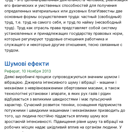
его физических и умственных способностей для получения
определенных материальных или духовных благИзвестны две
основные формы осуществления труда: частный (свободный)
труд, т.е. труд на самого себя, и труд по найму (несвободный
труд). Труд как отрасль права представляет собой систему
установленных и принадлежащих государству правовых норм,
которые регулируют трудовые отношения работника и
служащего и некоторые другие отношения, тесно связанные с
трудом.
Шумові ефекти
Реферат, 10 Ноября 2013
Деякі виробничі процеси супроводжуються значним шумом і
вібрацією. Джерела інтенсивного шуму і вібрації - машини і
механізми з неврівноваженими обертовими масами, а також
технологічні установки і апарати, в яких рух газів і рідин
відбувається з великими швидкостями і має пульсуючий
характер. Сучасний розвиток техніки, оснащення підприємств
потужними і швидкими машинами і механізмами призводить до
того, що людина постійно піддається впливу шуму все
зростаючій інтенсивності. Підвищення рівня шуму та вібрації на
робочих місцях надає шкідливий вплив на організм людини. У