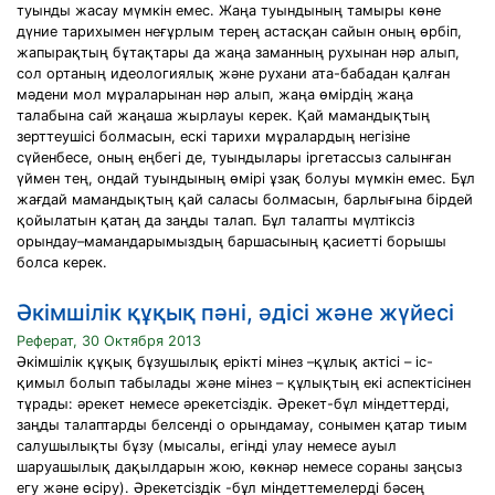
туынды жасау мүмкiн емес. Жаңа туындының тамыры көне
дүние тарихымен неғұрлым терең астасқан сайын оның өрбiп,
жапырақтың бұтақтары да жаңа заманның рухынан нәр алып,
сол ортаның идеологиялық және рухани ата-бабадан қалған
мәдени мол мұраларынан нәр алып, жаңа өмiрдiң жаңа
талабына сай жаңаша жырлауы керек. Қай мамандықтың
зерттеушiсi болмасын, ескi тарихи мұралардың негiзiне
сүйенбесе, оның еңбегi де, туындылары iргетассыз салынған
үймен тең, ондай туындының өмiрi ұзақ болуы мүмкiн емес. Бұл
жағдай мамандықтың қай саласы болмасын, барлығына бiрдей
қойылатын қатаң да заңды талап. Бұл талапты мүлтiксiз
орындау–мамандарымыздың баршасының қасиеттi борышы
болса керек.
Әкімшілік құқық пәні, әдісі және жүйесі
Реферат, 30 Октября 2013
Әкімшілік құқық бұзушылық ерікті мінез –құлық актісі – іс-
қимыл болып табылады және мінез – құлықтың екі аспектісінен
тұрады: әрекет немесе әрекетсіздік. Әрекет-бұл міндеттерді,
заңды талаптарды белсенді о орындамау, сонымен қатар тиым
салушылықты бұзу (мысалы, егінді улау немесе ауыл
шаруашылық дақылдарын жою, көкнәр немесе сораны заңсыз
егу және өсіру). Әрекетсіздік -бұл міндеттемелерді бәсең