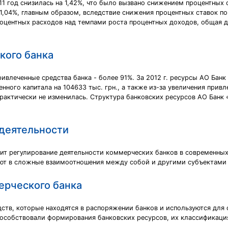
11 год снизилась на 1,42%, что было вызвано снижением процентных
1,04%, главным образом, вследствие снижения процентных ставок п
роцентных расходов над темпами роста процентных доходов, общая д
кого банка
ивлеченные средства банка - более 91%. За 2012 г. ресурсы АО Банк
енного капитала на 104633 тыс. грн., а также из-за увеличения прив
практически не изменилась. Структура банковских ресурсов АО Банк «
 деятельности
дит регулирование деятельности коммерческих банков в современных
ают в сложные взаимоотношения между собой и другими субъектами 
ерческого банка
ств, которые находятся в распоряжении банков и используются для
пособствовали формирования банковских ресурсов, их классификаци