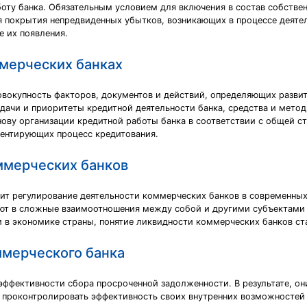
оту банка. Обязательным условием для включения в состав собствен
я покрытия непредвиденных убытков, возникающих в процессе деятел
е их появления.
ммерческих банках
овокупность факторов, документов и действий, определяющих разви
адачи и приоритеты кредитной деятельности банка, средства и мето
нову организации кредитной работы банка в соответствии с общей с
ментирующих процесс кредитования.
ммерческих банков
дит регулирование деятельности коммерческих банков в современных
ают в сложные взаимоотношения между собой и другими субъектами 
ки в экономике страны, понятие ликвидности коммерческих банков с
ммерческого банка
фективности сбора просроченной задолженности. В результате, они
и проконтролировать эффективность своих внутренних возможностей