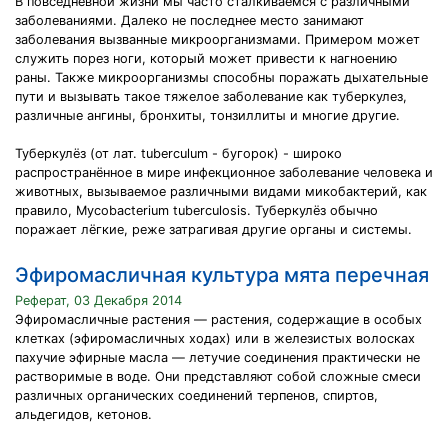
В повседневной жизни мы часто сталкиваемся с различными
заболеваниями. Далеко не последнее место занимают
заболевания вызванные микроорганизмами. Примером может
служить порез ноги, который может привести к нагноению
раны. Также микроорганизмы способны поражать дыхательные
пути и вызывать такое тяжелое заболевание как туберкулез,
различные ангины, бронхиты, тонзиллиты и многие другие.
Туберкулёз (от лат. tuberculum - бугорок) - широко
распространённое в мире инфекционное заболевание человека и
животных, вызываемое различными видами микобактерий, как
правило, Mycobacterium tuberculosis. Туберкулёз обычно
поражает лёгкие, реже затрагивая другие органы и системы.
Эфиромасличная культура мята перечная
Реферат, 03 Декабря 2014
Эфиромасличные растения — растения, содержащие в особых
клетках (эфиромасличных ходах) или в железистых волосках
пахучие эфирные масла — летучие соединения практически не
растворимые в воде. Они представляют собой сложные смеси
различных органических соединений терпенов, спиртов,
альдегидов, кетонов.