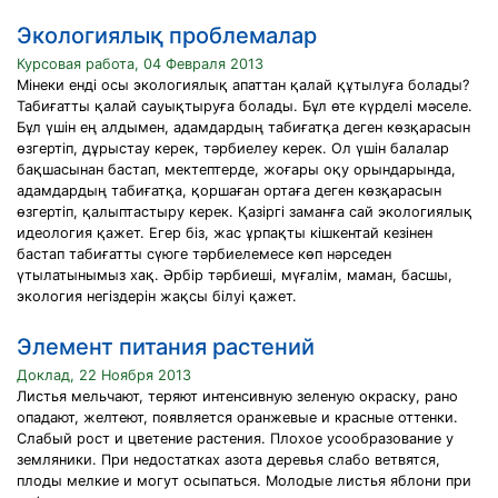
Экологиялық проблемалар
Курсовая работа, 04 Февраля 2013
Мінеки енді осы экологиялық апаттан қалай құтылуға болады?
Табиғатты қалай сауықтыруға болады. Бұл өте күрделі мәселе.
Бұл үшін ең алдымен, адамдардың табиғатқа деген көзқарасын
өзгертіп, дұрыстау керек, тәрбиелеу керек. Ол үшін балалар
бақшасынан бастап, мектептерде, жоғары оқу орындарында,
адамдардың табиғатқа, қоршаған ортаға деген көзқарасын
өзгертіп, қалыптастыру керек. Қазіргі заманға сай экологиялық
идеология қажет. Егер біз, жас ұрпақты кішкентай кезінен
бастап табиғатты сүюге тәрбиелемесе көп нәрседен
үтылатынымыз хақ. Әрбір тәрбиеші, мүғалім, маман, басшы,
экология негіздерін жақсы білуі қажет.
Элемент питания растений
Доклад, 22 Ноября 2013
Листья мельчают, теряют интенсивную зеленую окраску, рано
опадают, желтеют, появляется оранжевые и красные оттенки.
Слабый рост и цветение растения. Плохое усообразование у
земляники. При недостатках азота деревья слабо ветвятся,
плоды мелкие и могут осыпаться. Молодые листья яблони при