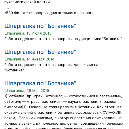
эукариотической клетки
....
№30 Филогенез опорно-двигательного аппарата
Шпаргалка по "Ботанике"
Шпаргалка, 13 Июля 2013
Работа содержит ответы на вопросы по дисциплине "Ботаника".
Шпаргалка по "Ботанике"
Шпаргалка, 14 Января 2014
Работа содержит ответы на вопросы для экзамена по
"Ботанике".
Шпаргалка по "Ботанике"
Шпаргалка, 26 Мая 2015
1)Бота́ника (др.-греч. βοτανικός — «относящийся к растениям»,
отβοτάνη — «трава, растение») — наука о растениях, раздел
биологии[1]. Основные этапы развития ботаники. Как стройная
система знаний о растениях ботаника оформилась к XVII—XVIII
векам,. Первыми книгами, в которых растения описывались не
только в связи с их полезностью, были произведения греческих
и других учёных-натуралистов. Занимаясь растениями как