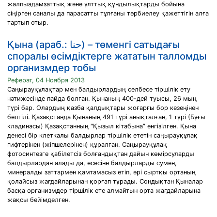
жалпыадамзаттық және ұлттық құндылықтарды бойына
сiңiрген саналы да парасатты тұлғаны тәрбиелеу қажеттiгiн алға
тартып отыр.
Қына (араб.: حنا‎) – төменгі сатыдағы
споралы өсімдіктерге жататын талломды
организмдер тобы
Реферат, 04 Ноября 2013
Саңырауқұлақтар мен балдырлардың cелбесе тіршілік ету
нәтижесінде пайда болған. Қынаның 400-дей туысы, 26 мың
түрі бар. Олардың қазба қалдықтары жоғарғы бор кезеңінен
белгілі. Қазақстанда Қынаның 491 түрі анықталған, 1 түрі (Бұғы
кладинасы) Қазақстанның “Қызыл кітабына” енгізілген. Қына
денесі бір клеткалы балдырлар тіршілік ететін саңырауқұлақ
гифтерінен (жіпшелерінен) құралған. Саңырауқұлақ
фотосинтезге қабілетсіз болғандықтан дайын көмірсуларды
балдырлардан алады да, есесіне балдырларды сумен,
минералды заттармен қамтамасыз етіп, әрі сыртқы ортаның
қолайсыз жағдайларынан қорғап тұрады. Сондықтан Қыналар
басқа организмдер тіршілік ете алмайтын орта жағдайларына
жақсы бейімделген.