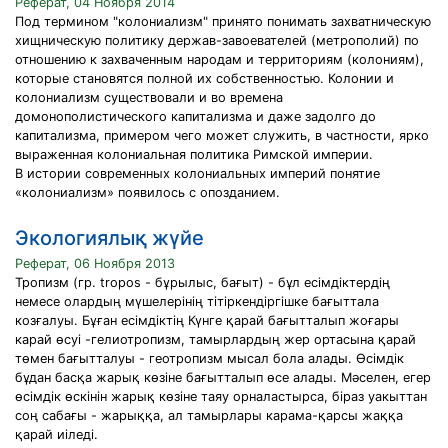
Реферат, 04 Ноября 2014
Под термином "колониализм" принято понимать захватническую
хищническую политику держав-завоевателей (метрополий) по
отношению к захваченным народам и территориям (колониям),
которые становятся полной их собственностью. Колонии и
колониализм существовали и во времена
домонополистического капитализма и даже задолго до
капитализма, примером чего может служить, в частности, ярко
выраженная колониальная политика Римской империи.
В истории современных колониальных империй понятие
«колониализм» появилось с опозданием.
Экологиялық жүйе
Реферат, 06 Ноября 2013
Тропизм (гр. tropos - бұрылыс, бағыт) - бұл есімдіктердің
немесе олардың мүшелерінің тітіркендіргішке бағыттала
козғалуы. Бұған есімдіктің Күнге қарай бағытталып жоғары
карай өсуі -гелиотропизм, тамырлардың жер ортасына қарай
төмен бағытталуы - геотропизм мысал бола алады. Өсімдік
бұдан басқа жарық көзіне бағытталып өсе алады. Мәселен, егер
өсімдік өскінін жарық көзіне таяу орналастырса, біраз уакыттан
соң сабағы - жарыққа, ал тамырлары карама-қарсы жаққа
қарай иіледі.