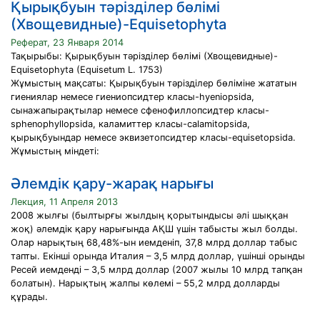
Қырықбуын тәрізділер бөлімі
(Хвощевидные)-Equisetophyta
Реферат, 23 Января 2014
Тақырыбы: Қырықбуын тәрізділер бөлімі (Хвощевидные)-
Equisetophyta (Equisetum L. 1753)
Жұмыстың мақсаты: Қырықбуын тәрізділер бөліміне жататын
гиениялар немесе гиениопсидтер класы-hyeniopsida,
сынажапырақтылар немесе сфенофиллопсидтер класы-
sphenophyllopsida, каламиттер класы-calamitopsida,
қырықбуындар немесе эквизетопсидтер класы-equisetopsida.
Жұмыстың міндеті:
Әлемдік қару-жарақ нарығы
Лекция, 11 Апреля 2013
2008 жылғы (былтырғы жылдың қорытындысы әлі шыққан
жоқ) әлемдік қару нарығында АҚШ үшін табысты жыл болды.
Олар нарықтың 68,48%-ын иемденіп, 37,8 млрд доллар табыс
тапты. Екінші орында Италия – 3,5 млрд доллар, үшінші орынды
Ресей иемденді – 3,5 млрд доллар (2007 жылы 10 млрд тапқан
болатын). Нарықтың жалпы көлемі – 55,2 млрд долларды
құрады.