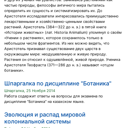
частью природы, философы античного мира пытались
определить их сущность и систематизировать их. До
Аристотеля исследователи интересовались преимущественно
лекарственными и хозяйственно-ценными свойствами
растений. Аристотель (384—322 до н. э.) в пятой книге
«Истории животных» (лат. Historia Animalium) упомянул о своём
«Учении о растениях», которое сохранилось только в
небольшом числе фрагментов. Из них можно видеть, что
Аристотель признавал существование двух царств в
окружающем мире: неодушевленную и живую природу.
Растения он относил к одушевлённой, живой природе. Ученика
Аристотеля Теофраста (371—286 до н. э.) называют «отцом
ботаники».
Шпаргалка по дисциплине "Ботаника"
Шпаргалка, 25 Ноября 2014
Работа содержит ответы на вопросы для экзамена по
дисциплине "Ботаника" на казахском языке.
Эволюция и распад мировой
колониальной системы