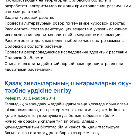
произрастающих на территории Орловской области и
разработать алгоритм мер помощи при отравлении различными
частями растений.
Задачи курсовой работы:
Провести литературный обзор по тематике курсовой работы;
Рассмотреть состав действующих веществ и указать основное
использование ядовитых растений в медицине и фармации;
Рассмотреть отдельные виды наиболее часть встречаемых в
Орловской области растений;
Провести ресурсоведческое исследование ядовитых растений
Орловской области;
Описать алгоритм действий первой помощи при отравлении
ядовитыми растениями;
Қазақ зиялыларының шығармаларын оқу-
тәрбие үрдісіне енгізу
Реферат, 03 Декабря 2014
Ғаламдық жаһандану жағдайындағы жаңа қоғамда орын алған
iрi экономикалық өзгерiстер мен технологиялық жетiстiктер –
қоғам дамуының қозғаушы күшi болып табылатын бiлiм
жүйесiне орасан ықпалын тигiзiп отыр. Әлемдiк
қауымдастықтың бiртұтас бiлiм кеңiстiгiн қалыптастыруға
бағытталған ортақ мүддеге барынша әрекеттенуi –