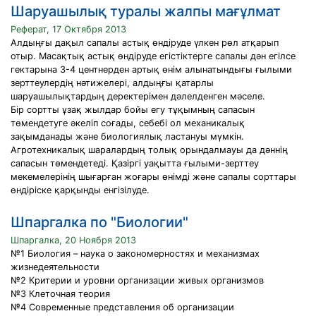
Шаруашылық туралы жалпы мағұлмат
Реферат, 17 Октября 2013
Алдыңғы дақыл сапалы астық өндіруде үлкен рөл атқарып
отыр. Масақтық астық өндіруде егістіктерге сапалы дән егілсе
гектарына 3-4 центнерден артық өнім алынатындығы ғылыми
зерттеулердің нәтижелері, алдыңғы қатарлы
шаруашылықтардың деректерімен дәлелденген мәселе.
Бір сортты ұзақ жылдар бойы егу тұқымның сапасын
төмендетуге әкеліп соғады, себебі ол механикалық
зақымданады және биологиялық ластануы мүмкін.
Агротехникалық шаралардың толық орындалмауы да дәннің
сапасын төмендетеді. Қазіргі уақытта ғылыми-зерттеу
мекемелерінің шығарған жоғары өнімді және сапалы сорттары
өндіріске қарқынды енгізілуде.
Шпаргалка по "Биологии"
Шпаргалка, 20 Ноября 2013
№1 Биология – наука о закономерностях и механизмах
жизнедеятельности
№2 Критерии и уровни организации живых организмов
№3 Клеточная теория
№4 Современные представления об организации