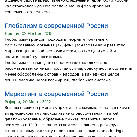
В данной работе представлено оледенение территории России,
как отражалось данное оледенение на формирования
современного рельефа
Глобализм в современной России
Доклад, 02 Ноября 2015
Глобализм- принцип подхода в теории и политике к
формированию, организации, функционированию и развитию
мира как целостной экономической, социокультурной и
политической суперсистемы.
Глобализм означает, что современное человечество
рассматривается не как простая сумма, совокупность более или
менее обособленных стран и народов, а как единое целое,
принципиально новая всемирная, глобальная система.
Маркетинг в современной России
Реферат, 20 Марта 2012
Возникновение термина «маркетинг» связывают с появлением в
американском английском языке словосочетания «market
getting» (освоение, обретение рынка), превратившегося
примерно в 1910 г. в слово-агломерат «marketing» Следуя
англоязычному варианту произношения термина «marketing»,
специалисты-маркетологи в России, включая авторов и