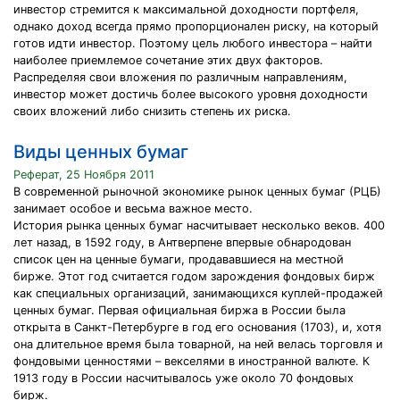
инвестор стремится к максимальной доходности портфеля,
однако доход всегда прямо пропорционален риску, на который
готов идти инвестор. Поэтому цель любого инвестора – найти
наиболее приемлемое сочетание этих двух факторов.
Распределяя свои вложения по различным направлениям,
инвестор может достичь более высокого уровня доходности
своих вложений либо снизить степень их риска.
Виды ценных бумаг
Реферат, 25 Ноября 2011
В современной рыночной экономике рынок ценных бумаг (РЦБ)
занимает особое и весьма важное место.
История рынка ценных бумаг насчитывает несколько веков. 400
лет назад, в 1592 году, в Антверпене впервые обнародован
список цен на ценные бумаги, продававшиеся на местной
бирже. Этот год считается годом зарождения фондовых бирж
как специальных организаций, занимающихся куплей-продажей
ценных бумаг. Первая официальная биржа в России была
открыта в Санкт-Петербурге в год его основания (1703), и, хотя
она длительное время была товарной, на ней велась торговля и
фондовыми ценностями – векселями в иностранной валюте. К
1913 году в России насчитывалось уже около 70 фондовых
бирж.