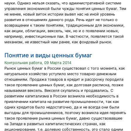
науки. Однако нельзя сказать, что административной системе
управления экономикой были чужды понятия ценных бумаг. Тем
не менее, новый виток истории вывел нас на иной уровень
развития в отношениях данного рода. Речь идет не только о
возвращении к таким понятиям, традиционным для экономики,
как акции, облигации, вексель, чек, но и о появлении новых,
например, инвестиционные паи. В частности, появляется такой
механизм, не известный нам ранее, как фондовый рынок.
Понятие и виды ценных бумаг
Контрольная работа, 09 Марта 2014
Рынок ценных бумаг в России существовал с того момента, как
натуральное хозяйство уступило место товарно-денежным
отношениям. Продажа товаров в кредит и рассрочку породила
такое проявление ценных бумаг, как долговая расписка, позже
называемая вексель. Векселя скупались и продавались. С
развитием капитализма в России возникла необходимость в
привлечении капитала на развитие промышленности, так как
одних кредитов было недостаточно, да и не всегда они были
выгодны для промышленников, поэтому возникла идея перенять
такое проявление рынка ценных бумаг, давно существовавшее
на Западе в развитых капиталистических странах, как
акционирование, т.е. долевую собственность, это стало одним