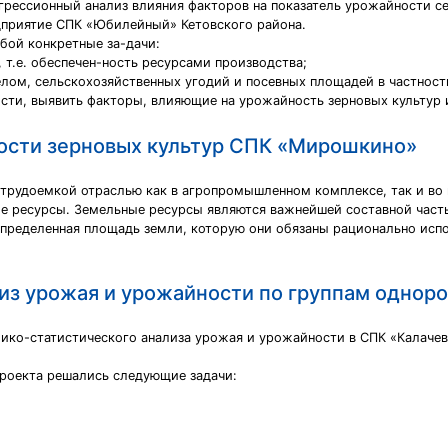
грессионный анализ влияния факторов на показатель урожайности с
дприятие СПК «Юбилейный» Кетовского района.
бой конкретные за-дачи:
 т.е. обеспечен-ность ресурсами производства;
елом, сельскохозяйственных угодий и посевных площадей в частност
ти, выявить факторы, влияющие на урожайность зерновых культур и
ости зерновых культур СПК «Мирошкино»
 трудоемкой отраслью как в агропромышленном комплексе, так и во 
ные ресурсы. Земельные ресурсы являются важнейшей составной част
пределенная площадь земли, которую они обязаны рационально испо
из урожая и урожайности по группам одноро
ико-статистического анализа урожая и урожайности в СПК «Калачев
проекта решались следующие задачи: