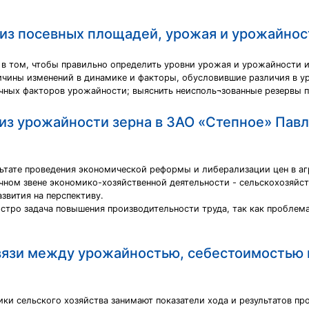
из посевных площадей, урожая и урожайнос
 в том, чтобы правильно определить уровни урожая и урожайности 
ричины изменений в динамике и факторы, обусловившие различия в 
ичных факторов урожайности; выяснить неисполь¬зованные резервы
из урожайности зерна в ЗАО «Степное» Павл
льтате проведения экономической реформы и либерализации цен в 
ичном звене экономико-хозяйственной деятельности - сельскохозяйс
звития на перспективу.
стро задача повышения производительности труда, так как проблем
вязи между урожайностью, себестоимостью 
ики сельского хозяйства занимают показатели хода и результатов пр