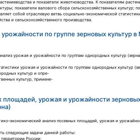
растениеводства и показатели животноводства. К показателям растен
ктуры; показатели валового сбора сельскохозяйственных культур; 
тавляет собой отраслевую ветвь социально-экономической статистик
йства и сельскохозяйственного производства.
 урожайности по группе зерновых культур в
нализ урожая и урожайности по группам однородных культур (зерна
 статистики урожая и урожайности по группам однородных культур (з
ородных культур и опре-
венных культур, примене-
х площадей, урожая и урожайности зерновых
она)
тико–экономический анализ посевных площадей, урожая и урожайно
ть следующие задачи данной работы:
 территории России;