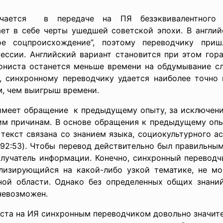
ючается в передаче на ПЯ безэквивалентного 
ет в себе черты ушедшей советской эпохи. В англий
ное соцпроисхождение”, поэтому переводчику приш
ессии. Английский вариант становится при этом гора
рониста останется меньше времени на обдумывание с
 синхронному переводчику удается наиболее точно 
м, чем выигрыш времени.
й имеет обращение к предыдущему опыту, за исключени
им причинам. В основе обращения к предыдущему опы
текст связана со знанием языка, социокультурного а
1992:53). Чтобы перевод действительно был правильны
олучатель информации. Конечно, синхронный перевод
лизирующийся на какой-либо узкой тематике, не мо
ной области. Однако без определенных общих знани
невозможен.
кста на ИЯ синхронным переводчиком довольно значит