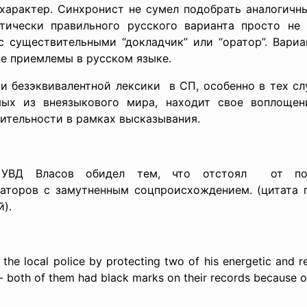
характер. Синхронист не сумел подобрать аналогичн
тически правильного русского варианта просто не 
с существительными “докладчик” или “оратор”. Вари
не приемлемы в русском языке.
и безэквивалентной лексики в СП, особенно в тех сл
мых из внеязыкового мира, находит свое воплощен
ительности в рамках высказывания.
о УВД Власов обидел тем, что отстоял от п
аторов с замутненным соцпроисхождением. (цитата 
).
 the local police by protecting two of his energetic and r
 both of them had black marks on their records because of 