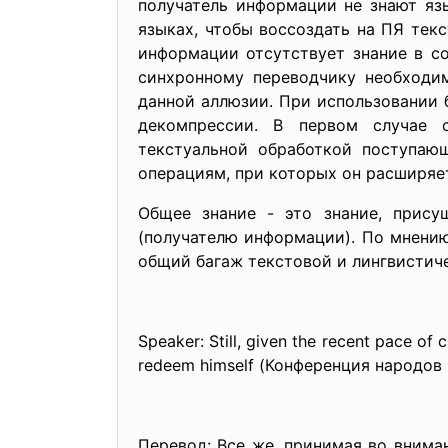
получатель информации не знают язы
языках, чтобы воссоздать на ПЯ текс
информации отсутствует знание в со
синхронному переводчику необходи
данной аллюзии. При использовании 
декомпрессии. В первом случае с
текстуальной обработкой поступаю
операциям, при которых он расширяет
Общее знание - это знание, прис
(получателю информации). По мнени
общий багаж текстовой и лингвистич
Speaker: Still, given the recent pace of
redeem himself (Конференция народов 
Перевод: Все же, принимая во внима