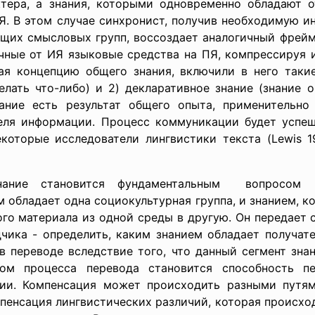
тера, а знания, которыми одновременно обладают 
ПЯ. В этом случае синхронист, получив необходимую и
ущих смысловых групп, воссоздает аналогичный фрейм
ичные от ИЯ языковые средства на ПЯ, компрессируя 
ая концепцию общего знания, включили в него такие
елать что-либо) и 2) декларативное знание (знание 
знание есть результат общего опыта, применительн
теля информации. Процесс коммуникации будет успе
которые исследователи лингвистики текста (Lewis 
нание становится фундаментальным вопросом в
обладает одна социокультурная группа, и знанием, к
ого материала из одной среды в другую. Он передает
чика - определить, каким знанием обладает получат
в переводе вследствие того, что данный сегмент зна
том процесса перевода становится способность п
ии. Компенсация может происходить разными путям
мпенсация лингвистических различий, которая происходи