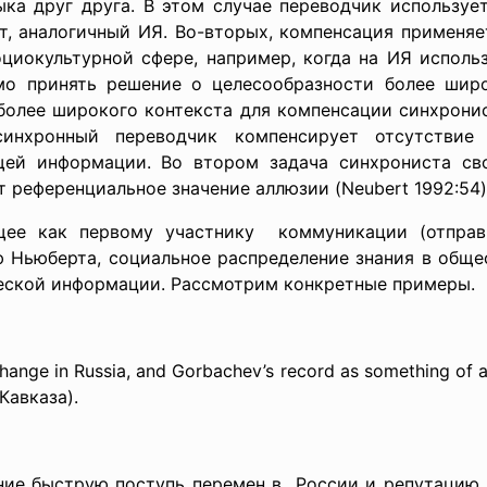
ка друг друга. В этом случае переводчик используе
т, аналогичный ИЯ. Во-вторых, компенсация применяет
циокультурной сфере, например, когда на ИЯ исполь
мо принять решение о целесообразности более широ
более широкого контекста для компенсации синхронис
инхронный переводчик компенсирует отсутствие
щей информации. Во втором задача синхрониста св
 референциальное значение аллюзии (Neubert 1992:54)
ущее как первому участнику коммуникации (отправ
ю Ньюберта, социальное распределение знания в обще
еской информации. Рассмотрим конкретные примеры.
 change in Russia, and Gorbachev’s record as something of a
Кавказа).
ние быструю поступь перемен в России и репутацию 