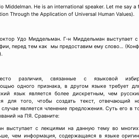
do Middelman. He is an international speaker. Let me say a
ation Through the Application of Universal Human Values).
доктор Удо Миддельман. Г-н Миддельман выступает с
фии, перед тем как мы предоставим ему слово... (Кон
.
 различия, связанные с языковой избират
щью одного признака, в другом языке требует дл
йский язык является более дискретным, чем русск
ся для того, чтобы создать текст, отвечающий н
случае является членение предложения. Суть его в т
ываний на ПЯ. Сравните:
льман выступает с лекциями на данную тему во многи
ьше, чем информация, содержащаяся в языке оригин