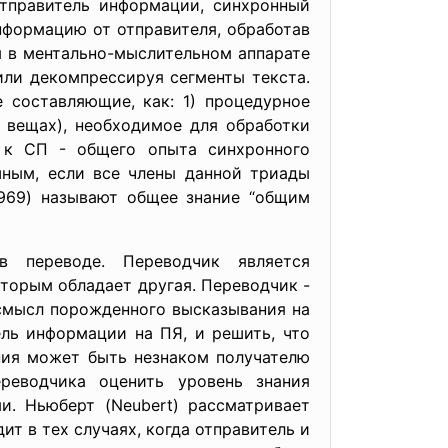
отправитель информации, синхронный
нформацию от отправителя, обработав
 в ментально-мыслительном аппарате
или декомпрессируя сегменты текста.
 составляющие, как: 1) процедурное
о вещах), необходимое для обработки
о к СП - общего опыта синхронного
шным, если все члены данной триады
1969) называют общее знание “общим
 переводе. Переводчик является
оторым обладает другая. Переводчик -
 смысл порожденного высказывания на
ель информации на ПЯ, и решить, что
ния может быть незнаком получателю
ереводчика оценить уровень знания
и. Ньюберт (Neubert) рассматривает
т в тех случаях, когда отправитель и