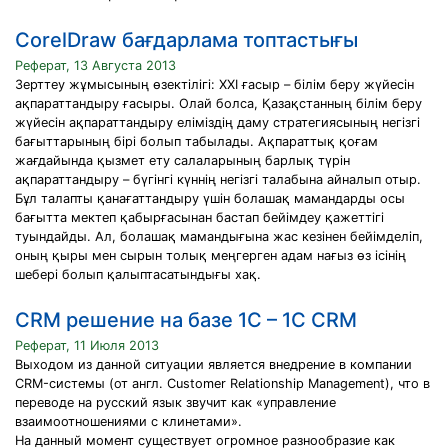
CorelDraw бағдарлама топтастығы
Реферат, 13 Августа 2013
Зерттеу жұмысының өзектілігі: ХХІ ғасыр – білім беру жүйесін
ақпараттандыру ғасыры. Олай болса, Қазақстанның білім беру
жүйесін ақпараттандыру еліміздің даму стратегиясының негізгі
бағыттарының бірі болып табылады. Ақпараттық қоғам
жағдайында қызмет ету салаларының барлық түрін
ақпараттандыру – бүгінгі күннің негізгі талабына айналып отыр.
Бұл талапты қанағаттандыру үшін болашақ мамандарды осы
бағытта мектеп қабырғасынан бастап бейімдеу қажеттігі
туындайды. Ал, болашақ мамандығына жас кезінен бейімделіп,
оның қыры мен сырын толық меңгерген адам нағыз өз ісінің
шебері болып қалыптасатындығы хақ.
CRM решение на базе 1С – 1С CRM
Реферат, 11 Июля 2013
Выходом из данной ситуации является внедрение в компании
CRM-системы (от англ. Customer Relationship Management), что в
переводе на русский язык звучит как «управление
взаимоотношениями с клинетами».
На данный момент существует огромное разнообразие как