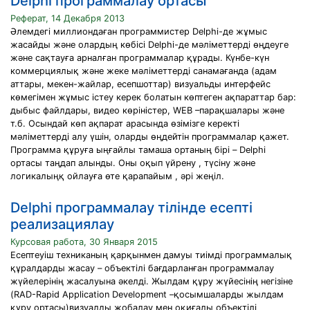
Delphi программалау ортасы
Реферат, 14 Декабря 2013
Әлемдегі миллиондаған программистер Delphi-де жұмыс
жасайды және олардың көбісі Delphi-де мәліметтерді өңдеуге
және сақтауға арналған программалар құрады. Күнбе-күн
коммерциялық және жеке мәліметтерді санамағанда (адам
аттары, мекен-жайлар, есепшоттар) визуальды интерфейс
көмегімен жұмыс істеу керек болатын көптеген ақпараттар бар:
дыбыс файлдары, видео көріністер, WEB –парақшалары және
т.б. Осындай көп ақпарат арасында өзімізге керекті
мәліметтерді алу үшін, оларды өңдейтін программалар қажет.
Программа құруға ыңғайлы тамаша ортаның бірі – Delphi
ортасы таңдап алынды. Оны оқып үйрену , түсіну және
логикалыңқ ойлауға өте қарапайым , әрі жеңіл.
Delphi программалау тілінде есепті
реализациялау
Курсовая работа, 30 Января 2015
Есептеуіш техниканың қарқынмен дамуы тиімді программалық
құралдарды жасау – объектілі бағдарланған программалау
жүйелерінің жасалуына әкелді. Жылдам құру жүйесінің негізіне
(RAD-Rapid Application Development –қосымшаларды жылдам
құру ортасы)визуалды жобалау мен оқиғалы объектілі