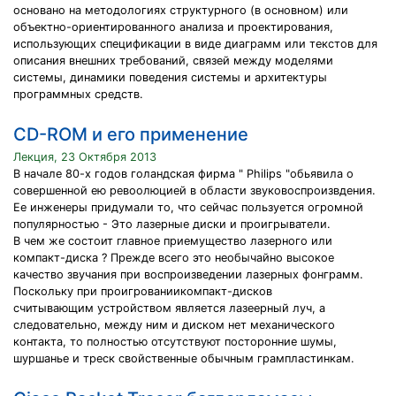
основано на методологиях структурного (в основном) или
объектно-ориентированного анализа и проектирования,
использующих спецификации в виде диаграмм или текстов для
описания внешних требований, связей между моделями
системы, динамики поведения системы и архитектуры
программных средств.
CD-ROM и его применение
Лекция, 23 Октября 2013
В начале 80-х годов голандская фирма " Philips "обьявила о
совершенной ею ревоолюцией в области звуковоспроизвдения.
Ее инженеры придумали то, что сейчас пользуется огромной
популярностью - Это лазерные диски и проигрыватели.
В чем же состоит главное приемущество лазерного или
компакт-диска ? Прежде всего это необычайно высокое
качество звучания при воспроизведении лазерных фонграмм.
Поскольку при проигрованиикомпакт-дисков
считывающим устройством является лазеерный луч, а
следовательно, между ним и диском нет механического
контакта, то полностью отсутствуют посторонние шумы,
шуршанье и треск свойственные обычным грампластинкам.