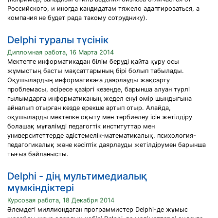
Российского, и иногда кандидатам тяжело адаптироваться, а
компания не будет рада такому сотруднику).
Delphi туралы түсiнiк
Дипломная работа, 16 Марта 2014
Мектепте информатикадан білім беруді қайта құру осы
жұмыстың басты мақсаттарының бірі болып табылады.
Оқушылардың информатикаға даярлауды жақсарту
проблемасы, әсіресе қазіргі кезеңде, барынша алуан түрлі
ғылымдарға информатиканың жедел енуі өмір шындығына
айналып отырған кезде ерекше артып отыр. Алайда,
оқушыларды мектепке оқыту мен тәрбиелеу ісін жетілдіру
болашақ мұғалімді педагогтік институттар мен
университеттерде әдістемелік-математикалық, психология-
педагогикалық және кәсіптік даярлауды жетілдірумен барынша
тығыз байланысты.
Delphi - дің мультимедиалық
мүмкіндіктері
Курсовая работа, 18 Декабря 2014
Әлемдегі миллиондаған программистер Delphi-де жұмыс