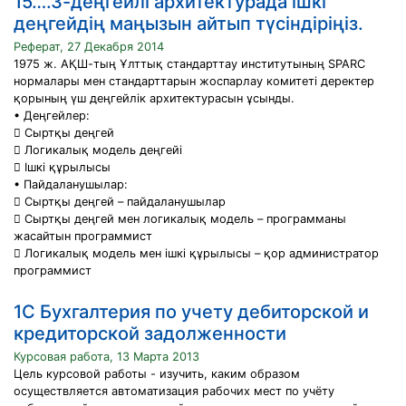
15….3-деңгейлі архитектурада ішкі
деңгейдің маңызын айтып түсіндіріңіз.
Реферат, 27 Декабря 2014
1975 ж. АҚШ-тың Ұлттық стандарттау институтының SPARC
нормалары мен стандарттарын жоспарлау комитеті деректер
қорының үш деңгейлік архитектурасын ұсынды.
• Деңгейлер:
 Сыртқы деңгей
 Логикалық модель деңгейі
 Ішкі құрылысы
• Пайдаланушылар:
 Сыртқы деңгей – пайдаланушылар
 Сыртқы деңгей мен логикалық модель – программаны
жасайтын программист
 Логикалық модель мен ішкі құрылысы – қор администратор
программист
1С Бухгалтерия по учету дебиторской и
кредиторской задолженности
Курсовая работа, 13 Марта 2013
Цель курсовой работы - изучить, каким образом
осуществляется автоматизация рабочих мест по учёту