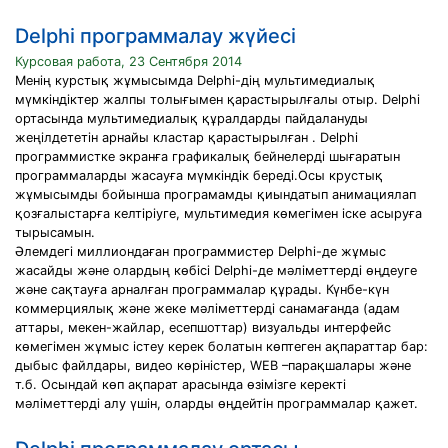
Delphi программалау жүйесі
Курсовая работа, 23 Сентября 2014
Менің курстық жұмысымда Delphi-дің мультимедиалық
мүмкіндіктер жалпы толығымен қарастырылғалы отыр. Delphi
ортасында мультимедиалық құралдарды пайдалануды
жеңілдететін арнайы кластар қарастырылған . Delphi
программистке экранға графикалық бейнелерді шығаратын
программаларды жасауға мүмкіндік береді.Осы крустық
жұмысымды бойынша програмамды қиындатып анимациялап
қозғалыстарға келтіріуге, мультимедия көмегімен іске асыруға
тырысамын.
Әлемдегі миллиондаған программистер Delphi-де жұмыс
жасайды және олардың көбісі Delphi-де мәліметтерді өңдеуге
және сақтауға арналған программалар құрады. Күнбе-күн
коммерциялық және жеке мәліметтерді санамағанда (адам
аттары, мекен-жайлар, есепшоттар) визуальды интерфейс
көмегімен жұмыс істеу керек болатын көптеген ақпараттар бар:
дыбыс файлдары, видео көріністер, WEB –парақшалары және
т.б. Осындай көп ақпарат арасында өзімізге керекті
мәліметтерді алу үшін, оларды өңдейтін программалар қажет.