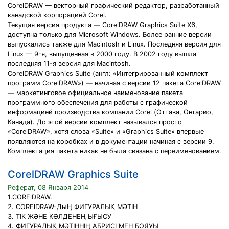
CorelDRAW — векторный графический редактор, разработанный
канадской корпорацией Corel.
Текущая версия продукта — CorelDRAW Graphics Suite X6,
доступна только для Microsoft Windows. Более ранние версии
выпускались также для Macintosh и Linux. Последняя версия для
Linux — 9-я, выпущенная в 2000 году. В 2002 году вышла
последняя 11-я версия для Macintosh.
CorelDRAW Graphics Suite (англ: «Интегрированный комплект
программ CorelDRAW») — начиная с версии 12 пакета CorelDRAW
— маркетинговое официальное наименование пакета
программного обеспечения для работы с графической
информацией производства компании Corel (Оттава, Онтарио,
Канада). До этой версии комплект назывался просто
«CorelDRAW», хотя слова «Suite» и «Graphics Suite» впервые
появляются на коробках и в документации начиная с версии 9.
Комплектация пакета никак не была связана с переименованием.
CorelDRAW Graphics Suite
Реферат, 08 Января 2014
1.CORElDRAW.
2. CORElDRAW-ДыҢ ФИГУРАЛЫҚ МӘТІН
3. ТІК ЖӘНЕ КӨЛДЕНЕҢ ЫҒЫСУ
4. ФИГУРАЛЫҚ МӘТІННІҢ АБРИСІ МЕН БОЯУЫ