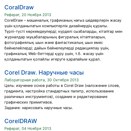
CoralDraw
Реферат, 20 Ноября 2013
СorelDraw – машиналық графиканың нағыз шедеврлерін жасау
үшін қолданылатын компьютерлік дизайнердің құралы.
Түрлі-түсті көркемдеулерді; күрделі сызбаларды, кітаптар мен
журналдар мұқабаларының фигуралық кітапталарын,
фотографиялық шын және фантастикалық шын емес
бейнелейлерді; дайын бейнелеулерді редакциялау үшін,
графикалық Web-беттерді құру үшін, т.б. жасау үшін
қолданылатын қолайлы игеруге қарапайым құрал.
Corel Draw. Наручные часы
Лабораторная работа, 30 Октября 2013
Цель: изучение основ работы в Corel Draw (наложение слоев,
градиента, настройка стандартных палитр, использование
различных инструментов), создание и редактирование
графических примитивов.
Задание: нарисовать наручные часы.
CorelDRAW
Реферат, 04 Ноября 2013