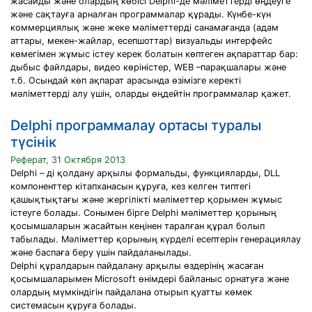
жасайды және олардың көбісі Delphi-де мәліметтерді өңдеуге
және сақтауға арналған программалар құрады. Күнбе-күн
коммерциялық және жеке мәліметтерді санамағанда (адам
аттары, мекен-жайлар, есепшоттар) визуальды интерфейс
көмегімен жұмыс істеу керек болатын көптеген ақпараттар бар:
дыбыс файлдары, видео көріністер, WEB –парақшалары және
т.б. Осындай көп ақпарат арасында өзімізге керекті
мәліметтерді алу үшін, оларды өңдейтін программалар қажет.
Delphi программалау ортасы туралы
түсінік
Реферат, 31 Октября 2013
Delphi – ді қолдану арқылы формальды, функцияларды, DLL
компоненттер кітапханасын құруға, кез келген типтегі
қашықтықтағы және жергілікті мәліметтер қорымен жұмыс
істеуге болады. Сонымен бірге Delphi мәліметтер қорының
қосымшаларын жасайтын кеңінен таралған құрал болып
табылады. Мәліметтер қорының күрделі есептерін генерациялау
және баспаға беру үшін пайдаланылады.
Delphi құралдарын пайдалану арқылы өздерінің жасаған
қосымшаларымен Microsoft өнімдері байланыс орнатуға және
олардың мүмкіндігін пайдалана отырып қуатты көмек
системасын құруға болады.