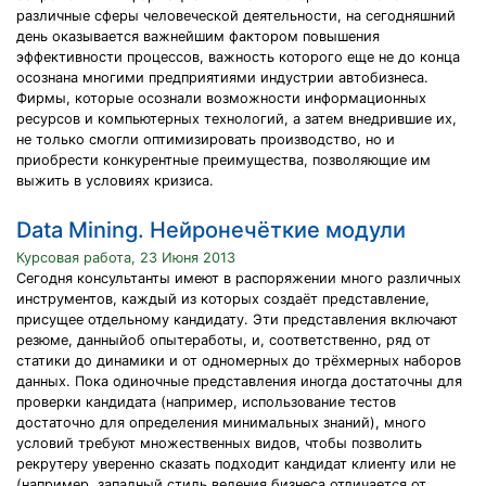
различные сферы человеческой деятельности, на сегодняшний
день оказывается важнейшим фактором повышения
эффективности процессов, важность которого еще не до конца
осознана многими предприятиями индустрии автобизнеса.
Фирмы, которые осознали возможности информационных
ресурсов и компьютерных технологий, а затем внедрившие их,
не только смогли оптимизировать производство, но и
приобрести конкурентные преимущества, позволяющие им
выжить в условиях кризиса.
Data Mining. Нейронечёткие модули
Курсовая работа, 23 Июня 2013
Сегодня консультанты имеют в распоряжении много различных
инструментов, каждый из которых создаёт представление,
присущее отдельному кандидату. Эти представления включают
резюме, данныйоб опытеработы, и, соответственно, ряд от
статики до динамики и от одномерных до трёхмерных наборов
данных. Пока одиночные представления иногда достаточны для
проверки кандидата (например, использование тестов
достаточно для определения минимальных знаний), много
условий требуют множественных видов, чтобы позволить
рекрутеру уверенно сказать подходит кандидат клиенту или не
(например, западный стиль ведения бизнеса отличается от