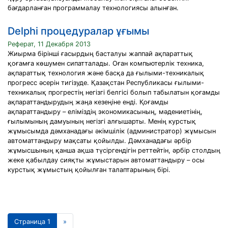
бағдарланған программалау технологиясы алынған.
Delphi процедуралар ұғымы
Реферат, 11 Декабря 2013
Жиырма бірінші ғасырдың басталуы жаппай ақпараттық
қоғамға көшумен сипатталады. Оған компьютерлік техника,
ақпараттық технология және басқа да ғылыми-техникалық
прогресс әсерін тигізуде. Қазақстан Республикасы ғылыми-
техникалық прогрестің негізгі белгісі болып табылатын қоғамды
ақпараттандырудың жаңа кезеңіне енді. Қоғамды
ақпараттандыру – еліміздің экономикасының, мәдениетінің,
ғылымының дамуының негізгі алғышарты. Менің курстық
жұмысымда дәмханадағы әкімшілік (администратор) жұмысын
автоматтандыру мақсаты қойылды. Дәмханадағы әрбір
жұмысшының қанша ақша түсіргендігін реттейтін, әрбір столдың
жеке қабылдау сияқты жұмыстарын автоматтандыру – осы
курстық жұмыстың қойылған талаптарының бірі.
Страница 1
»