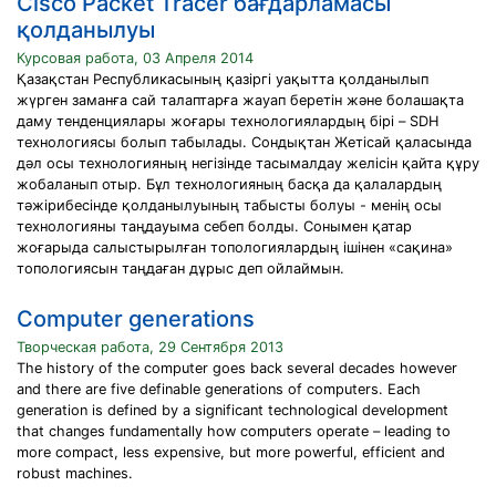
Cisco Packet Tracer бағдарламасы
қолданылуы
Курсовая работа, 03 Апреля 2014
Қазақстан Республикасының қазіргі уақытта қолданылып
жүрген заманға сай талаптарға жауап беретін және болашақта
даму тенденциялары жоғары технологиялардың бірі – SDH
технологиясы болып табылады. Сондықтан Жетісай қаласында
дәл осы технологияның негізінде тасымалдау желісін қайта құру
жобаланып отыр. Бұл технологияның басқа да қалалардың
тәжірибесінде қолданылуының табысты болуы - менің осы
технологияны таңдауыма себеп болды. Сонымен қатар
жоғарыда салыстырылған топологиялардың ішінен «сақина»
топологиясын таңдаған дұрыс деп ойлаймын.
Computer generations
Творческая работа, 29 Сентября 2013
The history of the computer goes back several decades however
and there are five definable generations of computers. Each
generation is defined by a significant technological development
that changes fundamentally how computers operate – leading to
more compact, less expensive, but more powerful, efficient and
robust machines.