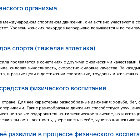
енского организма
в международном спортивном движении, они активно участвуют в со
стет. Уровень женских рекордов непрерывно повышается и по темпам
дов спорта (тяжелая атлетика)
 сила проявляется в сочетаниях с другими физическими качествами.
 сила, силовая выносливость, скоростно-силовые качества. За кажды
тв, и разные цели в достижении спортивных, трудовых и жизненных 
 средства физического воспитания
 стране. Для нее характерны разнообразные движения; ходьба, бег, 
соперниками. Такие разнообразные движения способствуют улучшени
еет не только оздоровительно-гигиеническое значение, но и агитац
ешительность, честность, уверенность в себе, чувство коллективизм
её развитие в процессе физического воспит