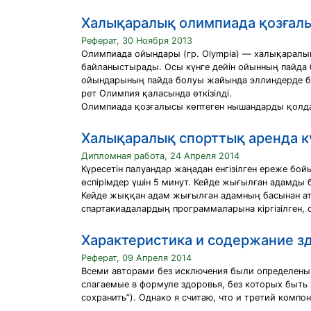
Халықаралық олимпиада қозғал
Реферат, 30 Ноября 2013
Олимпиада ойындары (гр. Olympіa) — халықаралы
байланыстырады. Осы күнге дейін ойынның пайда 
ойындарының пайда болуы жайында эллиндерде бі
рет Олимпия қаласында өткізілді.
Олимпиада қозғалысы көптеген нышандарды қолдан
Халықаралық спорттық аренда к
Дипломная работа, 24 Апреля 2014
Күресетін палуандар жаңадан енгізілген ереже бой
өспірімдер үшін 5 минут. Кейде жығылған адамды 
Кейде жыққан адам жығылған адамның басынан атт
спартакиадалардың программаларына кіргізілген, 
Характеристика и содержание з
Реферат, 09 Апреля 2014
Всеми авторами без исключения были определены д
слагаемые в формуле здоровья, без которых быть 
сохранить”). Однако я считаю, что и третий комп