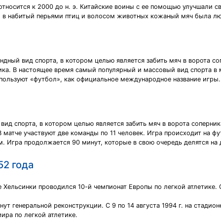
тносится к 2000 до н. э. Китайские воины с ее помощью улучшали св
и в набитый перьями птиц и волосом животных кожаный мяч была л
омандный вид спорта, в котором целью является забить мяч в ворота 
ика. В настоящее время самый популярный и массовый вид спорта в 
льзуют «футбол», как официальное международное название игры.
й вид спорта, в котором целью является забить мяч в ворота соперни
В матче участвуют две команды по 11 человек. Игра происходит на 
. Игра продолжается 90 минут, которые в свою очередь делятся на 
52 года
е Хельсинки проводился 10-й чемпионат Европы по легкой атлетике. С
гнут генеральной реконструкции. С 9 по 14 августа 1994 г. на стади
мира по легкой атлетике.