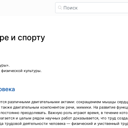
ре и спорту
уры».
 физической культуры.
овека
ется различными двигательными актами: сокращением мышцы сердца
а также двигательным компонентом речи, мимики. На развитие фун
постоянно преодолевать. Важную роль играют время, в течение кот
лагается и целым рядом научных работ доказывается, что труд созда
да трудовой деятельности человека — физический и умственный тру