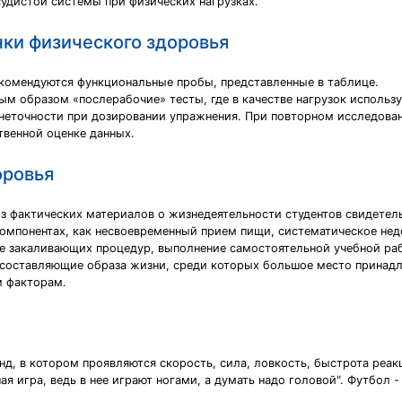
судистой системы при физических нагрузках.
ки физического здоровья
екомендуются функциональные пробы, представленные в таблице.
 образом «послерабочие» тесты, где в качестве нагрузок используют
 неточности при дозировании упражнения. При повторном исследован
твенной оценке данных.
оровья
лиз фактических материалов о жизнедеятельности студентов свидетел
компонентах, как несвоевременный прием пищи, систематическое нед
ие закаливающих процедур, выполнение самостоятельной учебной раб
е составляющие образа жизни, среди которых большое место принад
м факторам.
нд, в котором проявляются скорость, сила, ловкость, быстрота реа
я игра, ведь в нее играют ногами, а думать надо головой". Футбол -