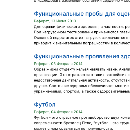
 исследовать изменения состояния сердечно – со
Функциональные пробы для оцен
Реферат, 13 Июня 2013
Для оценки физического здоровья, в частности, р
При нагрузочном тестировании применяются главным
Основной недостаток этих нагрузок заключается в
приводит к значительным погрешностям в количес
Функциональные проявления зд
Реферат, 03 Февраля 2014
Образ жизни студенту нельзя навязать извне. Ана
организации. Это отражается в таких важнейших 
недостаточная двигательная активность, отсутств
другие. Состояние здоровья обеспечивают многи
упражнениями, спортом, а также оздоровительны
Футбол
Реферат, 04 Февраля 2014
Футбол - это страстное противоборство двух кома
современности бразилец Пеле, "футбол - это трудна
может с ним сравниться по популярности.