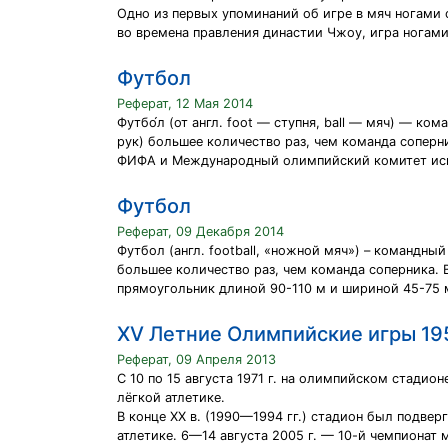
Одно из первых упоминаний об игре в мяч ногами о
во времена правления династии Чжоу, игра ногам
Футбол
Реферат, 12 Мая 2014
Футбо́л (от англ. foot — ступня, ball — мяч) — к
рук) большее количество раз, чем команда соперн
ФИФА и Международный олимпийский комитет испо
Футбол
Реферат, 09 Декабря 2014
Футбол (англ. football, «ножной мяч») – командны
большее количество раз, чем команда соперника. 
прямоугольник длиной 90-110 м и шириной 45-75 м
ХV Летние Олимпийские игры 19
Реферат, 09 Апреля 2013
С 10 по 15 августа 1971 г. на олимпийском стадион
лёгкой атлетике.
В конце XX в. (1990—1994 гг.) стадион был подвер
атлетике. 6—14 августа 2005 г. — 10-й чемпионат 