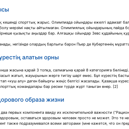
ысы
қ кешенді спорттық жарыс. Олимпиада ойындары ежелгі адамзат б
болу мерзімі нақты айтылмаған. Олимпиялық ойындарының пайда бо
рнеше қызықты аңыздар бар. Алғашқы ойындар Зевс құдайының құрме
ады, негізінде олардың барлығы барон Пьер де Кубертеннің мұрат
үрестің алатын орны
ынша жасына қарай 3 топқа, салмағына қарай 8 категорияға бөлінеді. 
басып жатып, жауырынын жерге тигізу шарт емес. Бұл күрестің басты
ап «күш алу» деген байырғы жеңіс белгісі жасалады. Қазақша күре
спорттық командалары бар ресми түрде жұрт таныган өнер. [2]
дорового образа жизни
ва первых компонента ввиду их исключительной важности (“Рациона
здоровым, оставаться здоровым человек просто не может. Это те н
онент также подразумевался всеми авторами (мне кажется, что он пр