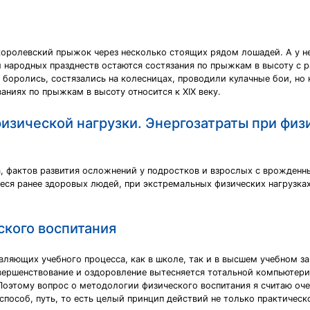
королевский прыжок через несколько стоящих рядом лошадей. А у 
 народных празднеств остаются состязания по прыжкам в высоту с р
 боролись, состязались на колесницах, проводили кулачные бои, но 
аниях по прыжкам в высоту относится к XIX веку.
изической нагрузки. Энергозатраты при физ
а, фактов развития осложнений у подростков и взрослых с врожден
еся ранее здоровых людей, при экстремальных физических нагрузках
ского воспитания
вляющих учебного процесса, как в школе, так и в высшем учебном з
овершенствование и оздоровление вытесняется тотальной компьютери
Поэтому вопрос о методологии физического воспитания я считаю оч
 способ, путь, то есть целый принцип действий не только практическ