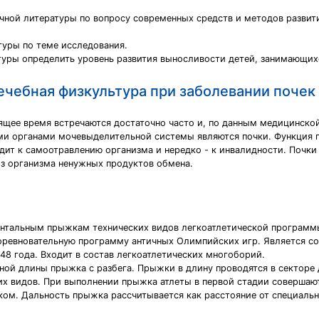
чной литературы по вопросу современных средств и методов развит
туры по теме исследования.
атуры определить уровень развития выносливости детей, занимающих
ечебная физкультура при заболевании почек
щее время встречаются достаточно часто и, по данным медицинской 
ми органами мочевыделительной системы являются почки. Функция п
одит к самоотравлению организма и нередко - к инвалидности. Почк
из организма ненужных продуктов обмена.
нтальным прыжкам технических видов легкоатлетической программы
соревновательную программу античных Олимпийских игр. Является 
48 года. Входит в состав легкоатлетических многоборий.
ьной длины прыжка с разбега. Прыжки в длину проводятся в сектор
их видов. При выполнении прыжка атлеты в первой стадии совершают
ском. Дальность прыжка рассчитывается как расстояние от специальн