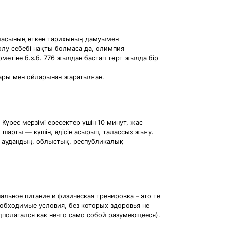
аласының өткен тарихының дамуымен
лу себебі нақты болмаса да, олимпия
тіне б.з.б. 776 жылдан бастап төрт жылда бір
тары мен ойларынан жаратылған.
Күрес мерзімі ересектер үшін 10 минут, жас
 шарты — күшін, әдісін асырып, талассыз жығу.
с аудандың, облыстық, республикалық
льное питание и физическая тренировка – это те
еобходимые условия, без которых здоровья не
едполагался как нечто само собой разумеющееся).