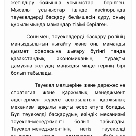
жетілдіру бойынша ұсыныстар берілген.
Мысалы ұсыныстар ішінде кәсіпорында
тәуекелдерді басқару бөлімшесін құру, оның
құрылымында мамандар тізімі берілген.
Сонымен, тәуекелдерді басқару ролінің
маңыздылығын нығайту және оны маманды
қызмет сферасына шығару бүгінгі таңда
қазақстандық экономиканың тұрақты
дамуына жетудің маңызды міндеттерінің бірі
болып табылады.
Тәуекел мөлшеріне және дәрежесіне
стратегия және қаржылық менеджмент
әдістерімен жүзеге асырылатын қаржылық
механизм арқылы нақты әсер етуге болады.
Бұл тәуекелді басқарудың өзіндік механизмі
тәуекел-менеджменті болып табылады.
Тәуекел-менеджментінің негізі тәуекелді