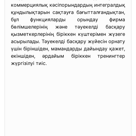
коммерциялық кәсіпорындардың интегралдық
құндылықтарын сақтауға бағытталғандықтан,
бұл функцияларды орындау фирма
бөлімшелерінің және тәуекелді басқару
қызметкерлерінің біріккен күштерімен жүзеге
асырылады. Тәуекелді басқару жүйесін орнату
үшін біріншіден, мамандарды дайындау қажет,
екіншіден, әрдайым біріккен тренингтер
жүргізілуі тиіс.