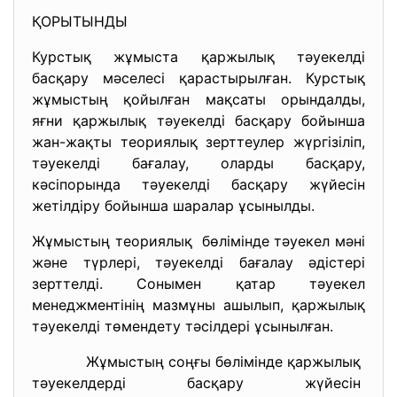
ҚОРЫТЫНДЫ
Курстық жұмыста қаржылық тәуекелді
басқару мәселесі қарастырылған. Курстық
жұмыстың қойылған мақсаты орындалды,
яғни қаржылық тәуекелді басқару бойынша
жан-жақты теориялық зерттеулер жүргізіліп,
тәуекелді бағалау, оларды басқару,
кәсіпорында тәуекелді басқару жүйесін
жетілдіру бойынша шаралар ұсынылды.
Жұмыстың теориялық бөлімінде тәуекел мәні
және түрлері, тәуекелді бағалау әдістері
зерттелді. Сонымен қатар тәуекел
менеджментінің мазмұны ашылып, қаржылық
тәуекелді төмендету тәсілдері ұсынылған.
Жұмыстың соңғы бөлімінде
қаржылық
тәуекелдерді басқару жүйесін