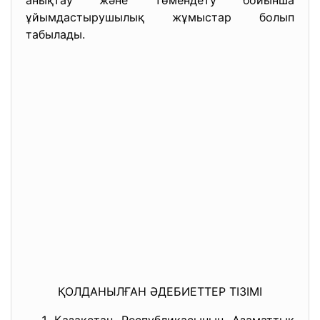
анықтау және төмендету бойынша
ұйымдастырушылық жұмыстар болып
табылады.
ҚОЛДАНЫЛҒАН ӘДЕБИЕТТЕР ТІЗІМІ