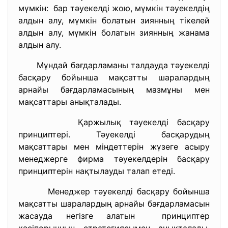
мүмкін: бар тәуекелді жою, мүмкін тәуекелдің
алдын алу, мүмкін болатын зиянның тікелей
алдын алу, мүмкін болатын зиянның жанама
алдын алу.
Мұндай бағдарламаны талдауда тәуекелді
басқару бойынша мақсатты шаралардың
арнайы бағдарламасының мазмұны мен
мақсаттары анықталады.
Қаржылық тәуекелді басқару
принциптері. Тәуекелді басқарудың
мақсаттары мен міндеттерін жүзеге асыру
менеджерге фирма тәуекелдерін басқару
принциптерін нақтылауды талап етеді.
Менеджер тәуекелді басқару бойынша
мақсатты шаралардың арнайы бағдарламасын
жасауда негізге алатын принциптер