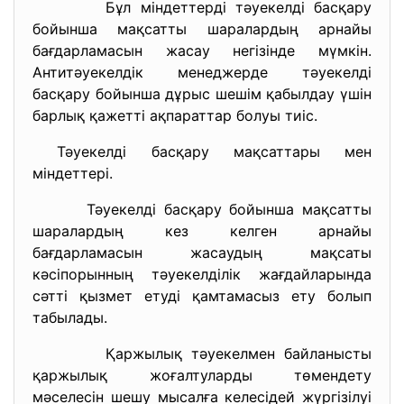
Бұл міндеттерді тәуекелді басқару
бойынша мақсатты шаралардың арнайы
бағдарламасын жасау негізінде мүмкін.
Антитәуекелдік менеджерде тәуекелді
басқару бойынша дұрыс шешім қабылдау үшін
барлық қажетті ақпараттар болуы тиіс.
Тәуекелді басқару мақсаттары мен
міндеттері.
Тәуекелді басқару бойынша мақсатты
шаралардың кез келген арнайы
бағдарламасын жасаудың мақсаты
кәсіпорынның тәуекелділік жағдайларында
сәтті қызмет етуді қамтамасыз ету болып
табылады.
Қаржылық тәуекелмен байланысты
қаржылық жоғалтуларды төмендету
мәселесін шешу мысалға келесідей жүргізілуі