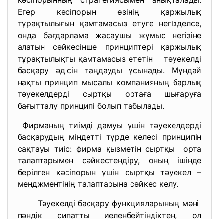
кәсіпорынның стратегиясымен анықталады.
Егер кәсіпорын өзінің қаржылық
тұрақтылығын қамтамасыз етуге негізделсе,
онда бағдарлама жасаушы жұмыс негізіне
алатын сәйкесінше принциптері қаржылық
тұрақтылықты қамтамасыз ететін тәуекелді
басқару әдісін таңдауды ұсынады. Мұндай
нақты принцип мысалы компанияның барлық
тәуекелдерді сыртқы ортаға шығаруға
бағытталу принципі болып табылады.
Фирманың тиімді дамуы үшін тәуекелдерді
басқарудың міндетті түрде келесі принципін
сақтауы тиіс: фирма қызметін сыртқы орта
талаптарымен сәйкестендіру, оның ішінде
берілген кәсіпорын үшін сыртқы тәуекел –
менджментінің талаптарына сәйкес келу.
Тәуекелді басқару функцияларының мәні
пәндік сипатты иеленбейтіндіктен, ол