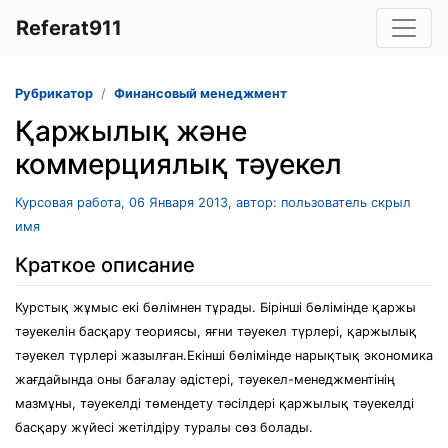
Referat911
Рубрикатор
Финансовый менеджмент
Қаржылық және
коммерциялық тәуекел
Курсовая работа, 06 Января 2013, автор: пользователь скрыл
имя
Краткое описание
Курстық жұмыс екі бөлімнен тұрады. Бірінші бөлімінде қаржы
тәуекелін басқару теориясы, яғни тәуекел түрлері, қаржылық
тәуекел түрлері жазылған.Екінші бөлімінде нарықтық экономика
жағдайында оны бағалау әдістері, тәуекел-менеджментінің
мазмұны, тәуекелді төмендету тәсілдері қаржылық тәуекелді
басқару жүйесі жетілдіру туралы сөз болады.