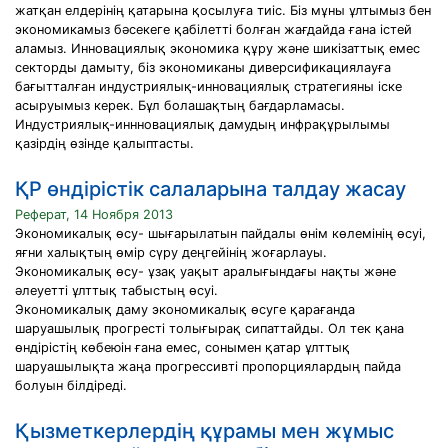
жатқан елдерінің қатарына қосылуға тиіс. Біз мұны ұлтымыз бен
экономикамыз бәсекеге қабілетті болған жағдайда ғана істей
аламыз. Инновациялық экономика құру және шикізаттық емес
секторды дамыту, біз экономиканы диверсификациялауға
бағытталған индустриялық-инновациялық стратегияны іске
асыруымыз керек. Бұл болашақтың бағдарламасы.
Индустриялық-иннновациялық дамудың инфрақұрылымы
қазірдің өзінде қалыптасты.
ҚР өндірістік салаларына талдау жасау
Реферат, 14 Ноября 2013
Экономикалық өсу- шығарылатын пайдалы өнім көлемінің өсуі,
яғни халықтың өмір сүру деңгейінің жоғарлауы.
Экономикалық өсу- ұзақ уақыт аралығындағы нақты және
әлеуетті ұлттық табыстың өсуі.
Экономикалық даму экономикалық өсуге қарағанда
шаруашылық прогресті толығырақ сипаттайды. Ол тек қана
өндірістің көбеюін ғана емес, сонымен қатар ұлттық
шаруашылықта жаңа прогрессивті пропорциялардың пайда
болуын білдіреді.
Қызметкерлердің құрамы мен жұмыс