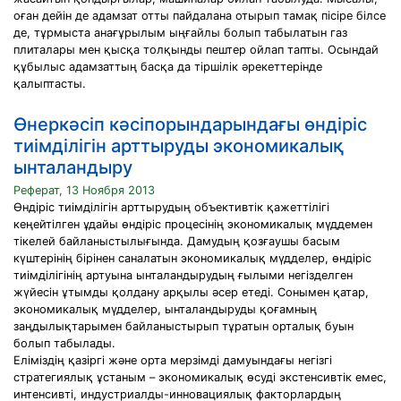
оған дейін де адамзат отты пайдалана отырып тамақ пісіре білсе
де, тұрмыста анағұрылым ыңғайлы болып табылатын газ
плиталары мен қысқа толқынды пештер ойлап тапты. Осындай
құбылыс адамзаттың басқа да тіршілік әрекеттерінде
қалыптасты.
Өнеркәсіп кәсіпорындарындағы өндіріс
тиімділігін арттыруды экономикалық
ынталандыру
Реферат, 13 Ноября 2013
Өндіріс тиімділігін арттырудың объективтік қажеттілігі
кеңейтілген ұдайы өндіріс процесінің экономикалық мүддемен
тікелей байланыстылығында. Дамудың қозғаушы басым
күштерінің бірінен саналатын экономикалық мүдделер, өндіріс
тиімділігінің артуына ынталандырудың ғылыми негізделген
жүйесін ұтымды қолдану арқылы әсер етеді. Сонымен қатар,
экономикалық мүдделер, ынталандыруды қоғамның
заңдылықтарымен байланыстырып тұратын орталық буын
болып табылады.
Еліміздің қазіргі және орта мерзімді дамуындағы негізгі
стратегиялық ұстаным – экономикалық өсуді экстенсивтік емес,
интенсивті, индустриалды-инновациялық факторлардың