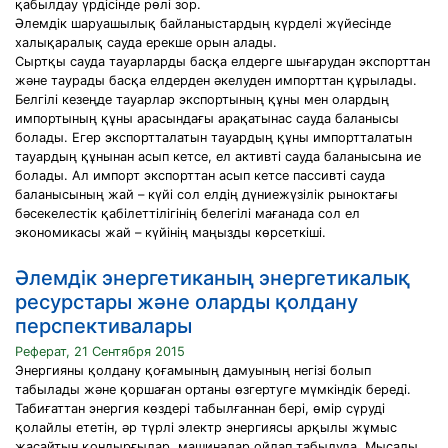
қабылдау үрдісінде рөлі зор.
Әлемдік шаруашылық байланыстардың күрделі жүйесінде
халықаралық сауда ерекше орын алады.
Сыртқы сауда тауарларды басқа елдерге шығарудан экспорттан
және таурады басқа елдерден әкелуден импорттан құрылады.
Белгілі кезеңде тауарлар экспортының құны мен олардың
импортының құны арасындағы арақатынас сауда баланысы
болады. Егер экспортталатын тауардың құны импортталатын
тауардың құнынан асып кетсе, ел активті сауда баланысына ие
болады. Ал импорт экспорттан асып кетсе пассивті сауда
баланысының жай – күйі сол елдің дүниежүзілік рыноктағы
бәсекелестік қабілеттілігінің белегілі мағанада сол ел
экономикасы жай – күйінің маңызды көрсеткіші.
Әлемдік энергетиканың энергетикалық
ресурстары және оларды қолдану
перспективалары
Реферат, 21 Сентября 2015
Энергияны қолдану қоғамының дамуының негізі болып
табылады және қоршаған ортаны өзгертуге мүмкіндік береді.
Табиғаттан энергия көздері табылғаннан бері, өмір сүруді
қолайлы ететін, әр түрлі электр энергиясы арқылы жұмыс
жасайтын қондырғылар, машиналар ойлап табылуда. Мысалы,