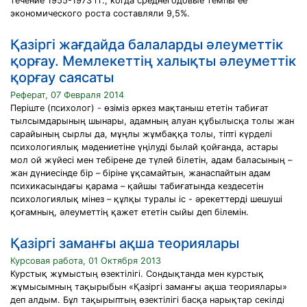
течение 1955-1973 гг., когда среднегодовые темпы ее
экономического роста составляли 9,5%.
Қазіргі жағдайда балаларды әлеуметтік
қорғау. Мемлекеттің халықты әлеуметтік
қорғау саясаты
Реферат, 07 Февраля 2014
Періште (психолог) - өзіміз әркез мақтаныш ететін табиғат
тылсымдарының шынары, адамның алуан құбылысқа толы жан
сарайының сырлы да, мұңлы жұмбаққа толы, тіпті күрделі
психологиялық мәдениетіне үңілуді былай қойғанда, астары
мол ой жүйесі мен тебірене де түлей білетін, адам баласының –
жан дүниесінде бір – біріне ұқсамайтын, жанаспайтын адам
психикасындағы қарама – қайшы табиғатында кездесетін
психологиялық мінез – құлқы туралы іс - әрекеттерді шешуші
қоғамның, әлеуметтің қажет ететін сыйы деп білемін.
Қазіргі заманғы ақша теориялары
Курсовая работа, 01 Октября 2013
Курстық жұмыстың өзектілігі. Сондықтанда мен курстық
жұмысымның тақырыбын «Қазіргі заманғы ақша теориялары»
деп алдым. Бұл тақырыптың өзектiлiгi басқа нарықтар секiлдi