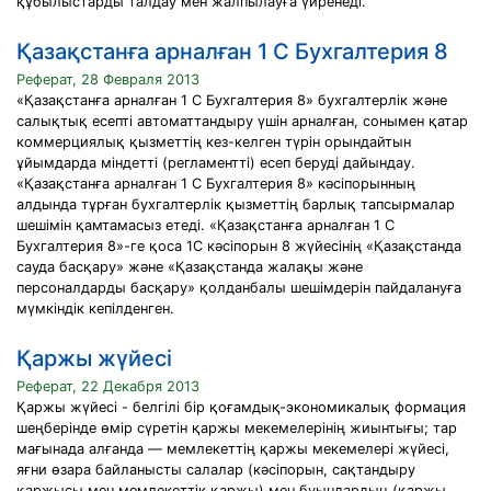
құбылыстарды талдау мен жалпылауға үйренеді.
Қазақстанға арналған 1 С Бухгалтерия 8
Реферат, 28 Февраля 2013
«Қазақстанға арналған 1 С Бухгалтерия 8» бухгалтерлік және
салықтық есепті автоматтандыру үшін арналған, сонымен қатар
коммерциялық қызметтің кез-келген түрін орындайтын
ұйымдарда міндетті (регламентті) есеп беруді дайындау.
«Қазақстанға арналған 1 С Бухгалтерия 8» кәсіпорынның
алдында тұрған бухгалтерлік қызметтің барлық тапсырмалар
шешімін қамтамасыз етеді. «Қазақстанға арналған 1 С
Бухгалтерия 8»-ге қоса 1С кәсіпорын 8 жүйесінің «Қазақстанда
сауда басқару» және «Қазақстанда жалақы және
персоналдарды басқару» қолданбалы шешімдерін пайдалануға
мүмкіндік кепілденген.
Қаржы жүйесі
Реферат, 22 Декабря 2013
Қаржы жүйесі - белгілі бір қоғамдық-экономикалық формация
шеңберінде өмір сүретін қаржы мекемелерінің жиынтығы; тар
мағынада алғанда — мемлекеттің қаржы мекемелері жүйесі,
яғни өзара байланысты салалар (кәсіпорын, сақтандыру
қаржысы мен мемлекеттік қаржы) мен буындардың (қаржы