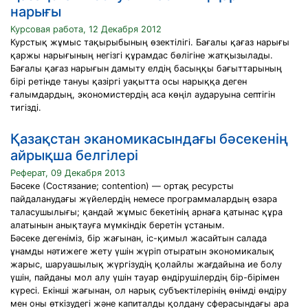
нарығы
Курсовая работа, 12 Декабря 2012
Курстық жұмыс тақырыбының өзектілігі. Бағалы қағаз нарығы
қаржы нарығының негізгі құрамдас бөлігіне жатқызылады.
Бағалы қағаз нарығын дамыту елдің басыңқы бағыттарының
бірі ретінде тануы қазіргі уақытта осы нарыққа деген
ғалымдардың, экономистердің аса көңіл аударуына септігін
тигізді.
Қазақстан эканомикасындағы бәсекенің
айрықша белгілері
Реферат, 09 Декабря 2013
Бәсеке (Состязание; contention) — ортақ ресурсты
пайдаланудағы жүйелердің немесе программалардың өзара
таласушылығы; қандай жұмыс бекетінің арнаға қатынас құра
алатынын анықтауға мүмкіндік беретін ұстаным.
Бәсеке дегеніміз, бір жағынан, іс-қимыл жасайтын салада
ұнамды нәтижеге жету үшін жүріп отыратын экономикалық
жарыс, шаруашылық жүргізудің қолайлы жағдайына ие болу
үшін, пайданы мол алу үшін тауар өндірушілердің бір-бірімен
күресі. Екінші жағынан, ол нарық субъектілерінің өнімді өндіру
мен оны өткізудегі және капиталды қолдану сферасындағы ара