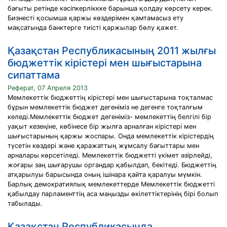
бағыты ретінде кәсіпкерліккке барынша қолдау көрсету керек.
Бизнесті қосымша қаржы көздерімен қамтамасыз ету
мақсатында банктерге тиісті қаржылар бөлу қажет.
Қазақстан Республикасының 2011 жылғы
бюджеттік кірістері мен шығыстарына
сипаттама
Реферат, 07 Апреля 2013
Мемлекеттік бюджеттің кірістері мен шығыстарына тоқталмас
бұрын мемлекеттік бюджет дегеніміз не дегенге тоқталғым
келеді.Мемлекеттік бюджет дегеніміз- мемлекеттің белгілі бір
уақыт кезеңіне, көбінесе бір жылға арналған кірістері мен
шығыстарының қаржы жоспары. Онда мемлекеттік кірістердің
түсетін көздері және қаражаттың жұмсалу бағыттары мен
арналары көрсетіледі. Мемлекеттік бюджетті үкімет әзірлейді,
жоғары заң шығарушы органдар қабылдап, бекітеді. Бюджеттің
атқарылуы барысында оның ішінара қайта қаралуы мүмкін.
Барлық демократиялық мемлекеттерде Мемлекеттік бюджетті
қабылдау парламенттің аса маңызды өкілеттіктерінің бірі болып
табылады.
Қазақстан Республикасында