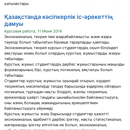
қатынастары.
Қазақстанда кәсіпкерлік іс-әрекеттің
дамуы
Курсовая работа, 11 Июня 2014
Экономикалық теория пәні өзарабайланысты және өзара
тәуелді болып табылатын бірнеше тарауларды қамтиды.
Экономикалық теория курсын студенттердің оқып-білуіндегі
аяқтаушы кезең болып олардың курстық жұмыстарды жазуы
табылады.
Курстық жұмыс студенттердің дербес жұмыстарының маңызды
формаларының бірі, курстың логикалық аяқталуы болып
табылады.
Студенттер курстық жұмысты орындай отырып, күрделі
теориялық мәселелерді талдау барысында өздерінің ойларын
логикалық тұрғыдан нақты білдіріп, жалпы теориялық
ережелерді қазіргі таңдағы шынайылықпен байланыстыруға,
оны өзінің болашақ мамандығының ерекшелігімен
байланыстыруға үйренеді.
Курстық жұмысты жазу барысында студенттер қажетті
экономикалық әдебиетті дербес іріктеу, нақты статистикалық
материалды іріктеу ептілігіне ие болып, экономикалық