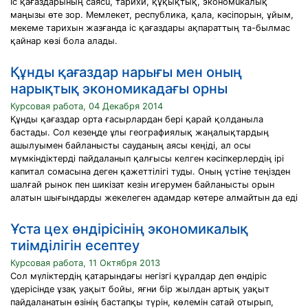
Іс қағаздарының саясu, тарихи, құқықтық, экономuкалық
маңызы өте зор. Мемлекет, республика, қала, кәciпopын, ұйым,
мекеме тарихын жазғанда ic қағаздары ақпараттың та-былмас
қайнар көзi бола алады.
Құнды қағаздар нарығы мен оның
нарықтық экономикадағы орны
Курсовая работа, 04 Декабря 2014
Құнды қағаздар орта ғасырлардан бері қарай қолданыла
бастады. Сол кезеңде ұлы географиялық жаңалықтардың
ашылуымен байланысты сауданың аясы кеңіді, ал осы
мүмкіндіктерді пайдаланып қалғысы келген кәсіпкерлердің ірі
капитал сомасына деген қажеттілігі туды. Оның үстіне теңізден
шалғай рынок пен шикізат кезін игерумен байланысты орын
алатын шығындарды жекелеген адамдар көтере алмайтын да еді
Ұста цех өндірісінің экономикалық
тиімділігін есептеу
Курсовая работа, 11 Октября 2013
Сол мүліктердің қатарындағы негізгі құралдар деп өндіріс
үдерісінде ұзақ уақыт бойы, яғни бір жылдан артық уақыт
пайдаланатын өзінің бастапқы түрін, көлемін сатай отырып,