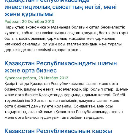
инвестициялық саясаттың негізі, мәні
және құрылымы
Реферат, 20 Октября 2013
Нарықтық экономика жағдайында болатын қатал бәсекелестік
күресте, табыс пен кәсіпорынды сақтап қалудың басты факторы
болып, кәсіпорынның қаржылық жағдайы мен қаржылық
нәтижесі саналады, ол үшін осы аталған жайдың мәні туралы
дер кезінде және сенімді ақпарат қажет.
Қазақстан Республикасындағы шағын
және орта бизнес
Курсовая работа, 28 Ноября 2012
Қазіргі таңда Қазақстан Республикасында шағын және орта
бизнестің дамуы ең өзекті мәселелердің бірі болып отыр. Шағын
және орта бизнес Қазақстанда қарқынды дамып келеді. Себебі
тәуелсіздігіне 20 жыл толған еліміздің дамуына шағын және
орта бизнесті дамыту өте қолайлы. Сондықтан, мен осы
тақырыпты, атап айтсам: «Қазақстан Республикасында шағын
және орта бизнестің дамуы» тақырыбын таңдадым.
Қазақстан Республикасының қаржы