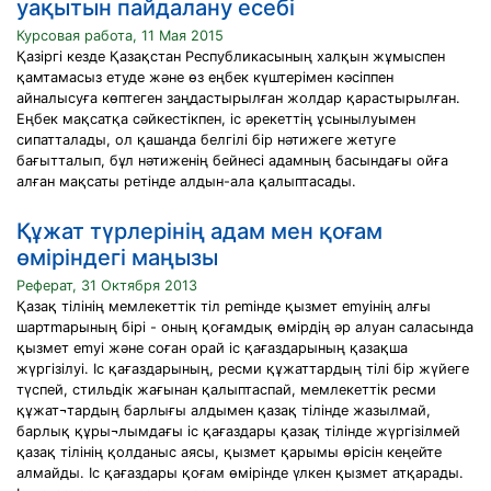
уақытын пайдалану есебі
Курсовая работа, 11 Мая 2015
Қазіргі кезде Қазақстан Республикасының халқын жұмыспен
қамтамасыз етуде және өз еңбек күштерімен кәсіппен
айналысуға көптеген заңдастырылған жолдар қарастырылған.
Еңбек мақсатқа сәйкестікпен, іс әрекеттің ұсынылуымен
сипатталады, ол қашанда белгілі бір нәтижеге жетуге
бағытталып, бұл нәтиженің бейнесі адамның басындағы ойға
алған мақсаты ретінде алдын-ала қалыптасады.
Құжат түрлерінің адам мен қоғам
өміріндегі маңызы
Реферат, 31 Октября 2013
Қазақ тiлiнің мемлекеттiк тiл pemiндe қызмет emyiнiң алғы
шартmарының бiрi - оның қоғамдық өмірдің әр алуан саласында
қызмет emyi және соған орай ic қағаздарының қазақша
жүргiзiлyi. Іс қағаздарының, ресми құжаттардың тiлi бiр жүйеге
түспей, стильдiк жағынан қалыптаспай, мемлекеттiк ресми
құжат¬тардың барлығы алдымен қазақ тiлiнде жазылмай,
барлық құры¬лымдағы ic қағаздары қазақ тiлiнде жүргiзiлмей
қазақ тiлiнiң қолданыс аясы, қызмет қарымы өpiciн кеңейте
aлмайды. Іс қағаздары қоғам өмiрiнде үлкен қызмет атқарады.