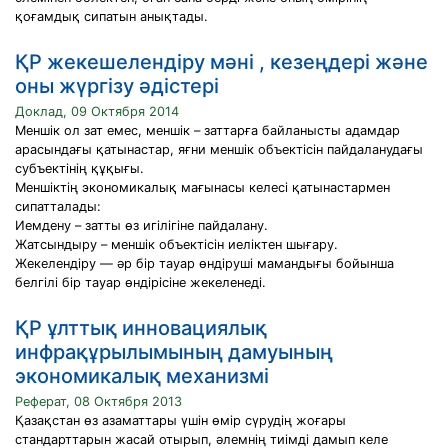
қоғамдық сипатын анықтады.
ҚР жекешелендіру мәні , кезеңдері және
оны жүргізу әдістері
Доклад, 09 Октября 2014
Меншік ол зат емес, меншік – заттарға байланысты адамдар
арасындағы қатынастар, яғни меншік объектісін пайдаланудағы
субъектінің құқығы.
Меншіктің экономикалық мағынасы келесі қатынастармен
сипатталады:
Иемдену – затты өз игілігіне пайдалану.
Жатсындыру – меншік объектісін иеліктен шығару.
Жекелендіру — әр бір тауар өндіруші мамандығы бойынша
белгілі бір тауар өндірісіне жекеленеді.
ҚР ұлттық инновациялық
инфрақұрылымының дамуының
экономикалық механизмі
Реферат, 08 Октября 2013
Қазақстан өз азаматтары үшін өмір сүрудің жоғары
стандарттарын жасай отырып, әлемнің тиімді дамып келе