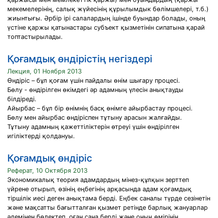
мекемелерінің, салық жүйесінің құрылымдык бөлімшелері, т.б.)
жиынтығы. Әрбір ірі салалардың ішінде буындар болады, оның
үстіне қаржы қатынастары субъект қызметінін сипатына қарай
топтастырылады.
Қоғамдық өндірістің негіздері
Лекция, 01 Ноября 2013
Өндіріс – бұл қоғам үшін пайдалы өнім шығару процесі.
Бөлу - өндірілген өкімдегі әр адамның үлесін анықтауды
білдіреді.
Айырбас – бұл бір өнімнің басқ өнімге айырбастау процесі.
Бөлу мен айырбас өндіріспен тұтыну арасын жалғайды.
Тұтыну адамның қажеттіліктерін өтреуі үшін өндірілген
игіліктерді қолдануы.
Қоғамдық өндіріс
Реферат, 10 Октября 2013
Экономикалық теория адамдардың мінез-құлқын зерттеп
үйрене отырып, өзінің еңбегінің арқасында адам қоғамдық
тіршілік иесі деген анықтама берді. Еңбек саналы түрде сезінетін
және мақсатты бағытталған қызмет ретінде барлық жануарлар
әлемінен бөлектеп, оған сана берді және оның өмірінің