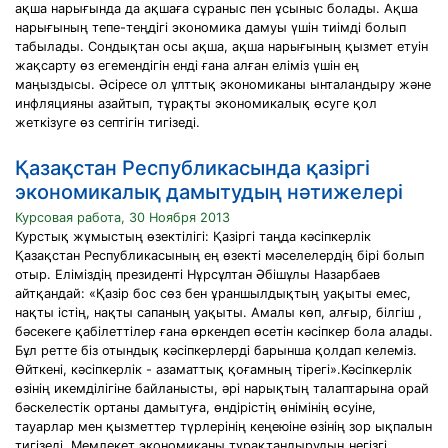
ақша нарығында да ақшаға сұраныс пен ұсыныс болады. Ақша
нарығының тепе-теңдiгi экономика дамуы үшiн тиiмдi болып
табылады. Сондықтан осы ақша, ақша нарығының қызмет етуiн
жақсарту өз егемендiгiн ендi ғана алған елiмiз үшiн ең
маңыздысы. Әсiресе ол ұлттық экономиканы ынталандыру және
инфляцияны азайтып, тұрақты экономикалық өсуге қол
жеткiзуге өз септiгiн тигiзедi.
Қазақстан Республикасында қазіргі
экономикалық дамытудың нәтижелері
Курсовая работа, 30 Ноября 2013
Курстық жұмыстың өзектілігі: Қазіргі таңда кәсіпкерлік
Қазақстан Республикасының ең өзекті мәселелердің бірі болып
отыр. Еліміздің президенті Нұрсұлтан Әбішұлы Назарбаев
айтқандай: «Қазір бос сөз бен ұраншылдықтың уақыты емес,
нақты істің, нақты сапаның уақыты. Амалы көп, алғыр, білгіш ,
бәсекеге қабілеттілер ғана өркендеп өсетін кәсіпкер бола алады.
Бұл ретте біз отындық кәсіпкерлерді барынша қолдап келеміз.
Өйткені, кәсіпкерлік - азаматтық қоғамның тірегі».Кәсіпкерлік
өзінің икемділігіне байланысты, әрі нарықтың талаптарына орай
бәскелестік ортаны дамытуға, өндірістің өнімінің өсуіне,
тауарлар мен қызметтер түрлерінің кеңеюіне өзінің зор ықпалын
тигізеді. Мемлекет экономиканы тұрақтандырудың негізгі