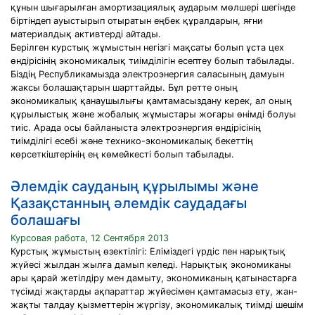
құнын шығарылған амортизациялық аударым мөлшері шегінде
біртіндеп ауыстырып отыратын еңбек құралдарын, яғни
материалдық активтерді айтады.
Берілген курстық жұмыстын негізгі мақсаты болып ұста цех
өндірісінің экономикалық тиімділігін есептеу болып табылады.
Біздің Республикамызда электроэнергия саласының дамуын
жаксы болашақтарын шарттайды. Бұл ретте оның
экономикалық қанаушылығы қамтамасыздану керек, ал оның
құрылыстық және жобалық жұмыстары жоғары өнімді болуы
тиіс. Арада осы байланыста электроэнергия өндірісінің
тиімділігі есебі және технико-экономикалық бекеттің
көрсеткіштерінің ең көмейкесті болып табылады.
Әлемдік сауданың құрылымы және
Қазақстанның әлемдік саудадағы
болашағы
Курсовая работа, 12 Сентября 2013
Курстық жұмыстың өзектілігі: Еліміздегі үрдіс пен нарықтық
жүйесі жылдан жылға дамып келеді. Нарықтық экономиканы
ары қарай жетілдіру мен дамыту, экономиканың қатынастарға
түсімді жақтарды ақпараттар жүйесімен қамтамасыз ету, жан-
жақты талдау қызметтерін жүргізу, экономикалық тиімді шешім