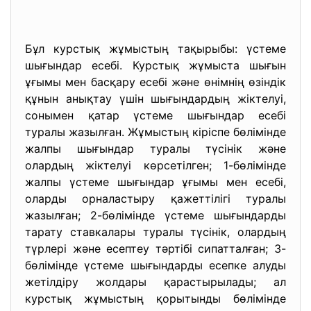
Бұл курстық жұмыстың тақырыбы: үстеме
шығындар есебі. Курстық жұмыста шығын
ұғымы мен басқару есебі және өнімнің өзіндік
құнын анықтау үшін шығындардың жіктелуі,
сонымен қатар үстеме шығындар есебі
туралы жазылған. Жұмыстың кіріспе бөлімінде
жалпы шығындар туралы түсінік және
олардың жіктелуі көрсетілген; 1-бөлімінде
жалпы үстеме шығындар ұғымы мен есебі,
оларды орналастыру қажеттілігі туралы
жазылған; 2-бөлімінде үстеме шығындарды
тарату ставкалары туралы түсінік, олардың
түрлері және есептеу тәртібі сипатталған; 3-
бөлімінде үстеме шығындарды есепке алуды
жетілдіру жолдары қарастырылады; ал
курстық жұмыстың қорытынды бөлімінде