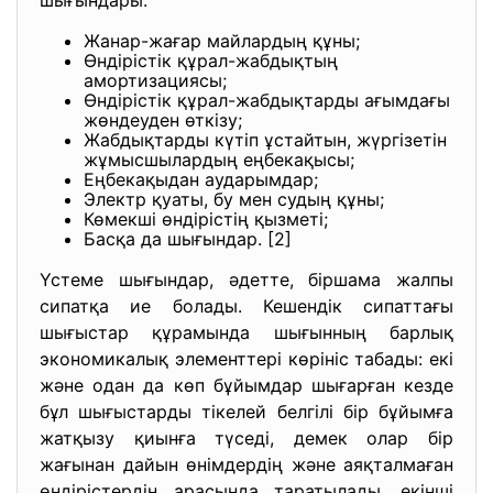
шығындары:
Жанар-жағар майлардың құны;
Өндірістік құрал-жабдықтың
амортизациясы;
Өндірістік құрал-жабдықтарды ағымдағы
жөндеуден өткізу;
Жабдықтарды күтіп ұстайтын, жүргізетін
жұмысшылардың еңбекақысы;
Еңбекақыдан аударымдар;
Электр қуаты, бу мен судың құны;
Көмекші өндірістің қызметі;
Басқа да шығындар. [2]
Үстеме шығындар, әдетте, біршама жалпы
сипатқа ие болады. Кешендік сипаттағы
шығыстар құрамында шығынның барлық
экономикалық элементтері көрініс табады: екі
және одан да көп бұйымдар шығарған кезде
бұл шығыстарды тікелей белгілі бір бұйымға
жатқызу қиынға түседі, демек олар бір
жағынан дайын өнімдердің және аяқталмаған
өндірістердің арасында таратылады, екінші