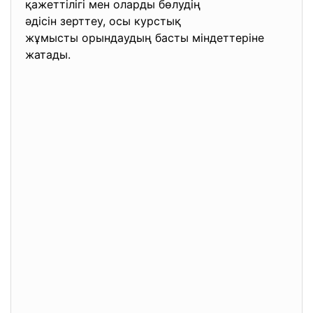
қажеттілігі мен оларды
бөлудің
әдісін зерттеу, осы курстық
жұмысты орындаудың басты
міндеттеріне
жатады.