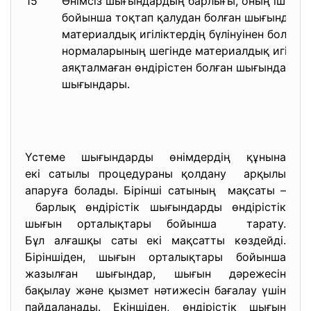
15
Өнімсіз шығындардың барлығы, оның ішінде: 
бойынша тоқтап қалудан болған шығындарды
материалдық игіліктердің бүлінуінен болға
нормаларының шегінде материалдық игілікте
аяқталмаған өндірістен болған шығындары; б
шығындары.
Үстеме шығындарды өнімдердің құнына
екі сатылы процедураны қолдану арқылы
апаруға болады. Бірінші сатының мақсаты –
барлық өндірістік шығындарды өндірістік
шығын орталықтары бойынша тарату.
Бұл алғашқы саты екі мақсатты көздейді.
Біріншіден, шығын орталықтары бойынша
жазылған шығындар, шығын дәрежесін
бақылау және қызмет нәтижесін бағалау үшін
пайдаланады. Екіншіден, өндірістік шығын