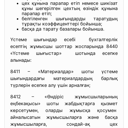
цех құнына парапар етіп немесе шикізат
құны шегерілген цехтың өзіндік құнына
парапар етіп;
белгіленген шығындарды таратудың
тұрақты коэффиценттері бойынша;
басқа да тарату базалары бойынша.
Үстеме шығындар есебі бухгалтерлік
есептің жұмысшы шоттар жоспарында 8440
«Үстеме шығыстар» шотында есепке
алынады:
8411 – «Материалдар» шоты үстеме
шығындардағы материалдардың барлық
түрлерін есепке алу үшін арналған;
8412 – «Өндіріс жұмысшыларының
еңбекақысы» шоты жабдықтарға қызмет
көрсетумен, оларды жұмысқа қосумен
айналысатын жұмысшыларға және басқа
жұмысшыларға, сондай-ақ цех