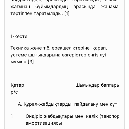
жағынан бұйымдардың арасында жанама
тәртіппен таратылады. [1]
1-кесте
Техника және т.б. ерекшеліктеріне қарап,
үстеме шығындарына өзгерістер енгізілуі
мүмкін [3]
Қатар
Шығындар баптарының
р/с
А. Құрал-жабдықтарды пайдалану мен күтіп-ұ
1
Өндіріс жабдықтары мен көлік (танспорт) 
амортизациясы