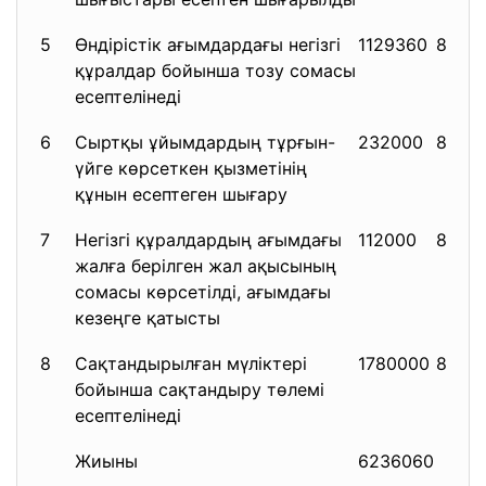
5
Өндірістік ағымдардағы негізгі
1129360
8416
құралдар бойынша тозу сомасы
есептелінеді
6
Сыртқы ұйымдардың тұрғын-
232000
8417
үйге көрсеткен қызметінің
құнын есептеген шығару
7
Негізгі құралдардың ағымдағы
112000
8418
жалға берілген жал ақысының
сомасы көрсетілді, ағымдағы
кезеңге қатысты
8
Сақтандырылған мүліктері
1780000
8419
бойынша сақтандыру төлемі
есептелінеді
Жиыны
6236060