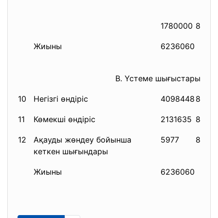
1780000
8411
Жиыны
6236060
В. Үстеме шығыстарын та
10
Негізгі өндіріс
4098448
8310
11
Көмекші өндіріс
2131635
8410
12
Ақауды жөндеу бойынша
5977
8510
кеткен шығындары
Жиыны
6236060