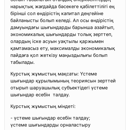
нарықтық жағдайда бәсекеге қабiлеттiлiгi ең
бiрiншi сол өндiрiстiң капитал деңгейiне
байланысты болып келедi. Ал осы өндірістің
дамуындағы шығындарды барынша азайтып,
экономикалық шығындарды толық зерттеп,
олардың іске асуын уақтылы қаржымен
қамтамасыз ету, максималды экономикалық
пайдаға қол жеткізу маңыздылығы болып
табылады.
Курстық жұмыстың мақсаты: Үстеме
шығындар құрылымының теориясын зерттей
отырып шаруашылық субъектідегі үстеме
шығындар есебін талдау.
Курстық жұмыстың міндеті:
- үстеме шығындар есебін талдау;
үстеме шығындарды орналастыру