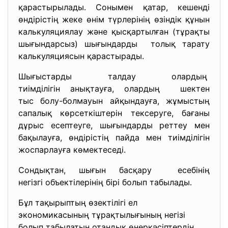
қарастырылады. Сонымен қатар, кешенді
өндірістің жеке өнім түрлерінің өзіндік құнын
калькуляциялау және қысқартылған (тұрақты
шығындарсыз) шығындарды толық тарату
калькуляциясын қарастырады.
Шығыстарды талдау олардың
тиімділігін анықтауға, олардың шектен
тыс болу-болмауын айқындауға, жұмыстың
сапалық көрсеткіштерін тексеруге, бағаны
дұрыс есептеуге, шығындарды реттеу мен
бақылауға, өндірістің пайда мен тиімділігін
жоспарлауға көмектеседі.
Сондықтан, шығын басқару есебінің
негізгі объектілерінің бірі болып табылады.
Бұл тақырыптың өзектiлiгi ел
экономикасының тұрақтылығының негiзi
болып табылатын отандық өнеркәсiптердiң