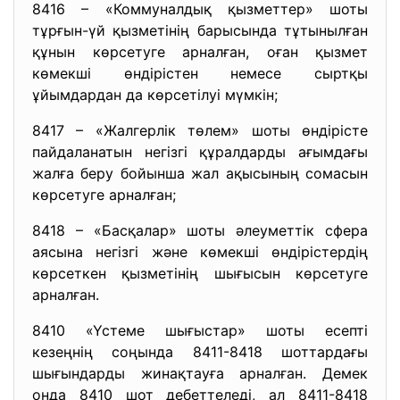
8416 – «Коммуналдық қызметтер» шоты
тұрғын-үй қызметінің барысында тұтынылған
құнын көрсетуге арналған, оған қызмет
көмекші өндірістен немесе сыртқы
ұйымдардан да көрсетілуі мүмкін;
8417 – «Жалгерлік төлем» шоты өндірісте
пайдаланатын негізгі құралдарды ағымдағы
жалға беру бойынша жал ақысының сомасын
көрсетуге арналған;
8418 – «Басқалар» шоты әлеуметтік сфера
аясына негізгі және көмекші өндірістердің
көрсеткен қызметінің шығысын көрсетуге
арналған.
8410 «Үстеме шығыстар» шоты есепті
кезеңнің соңында 8411-8418 шоттардағы
шығындарды жинақтауға арналған. Демек
онда 8410 шот дебеттеледі, ал 8411-8418