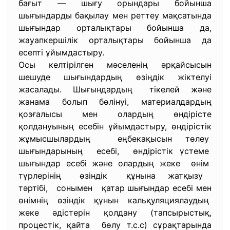
бағыт — шығу орындары бойынша
шығындарды бақылау мен реттеу мақсатында
шығындар орталықтары бойынша да,
жауапкершілік орталықтары бойынша да
есепті ұйымдастыру.
Осы келтірілген мәселенің әрқайсысын
шешуде шығындардың өзіңдік жіктелуі
жасалады. Шығындардың тікелей және
жанама болып бөлінуі, материалдардың
қозғалысы мен олардың өндірісте
қолдануының есебін ұйымдастыру, өндірістік
жұмысшылардың еңбекақысын төлеу
шығындарының есебі, өндірістік үстеме
шығындар есебі және олардың жеке өнім
түрлерінің өзіндік құнына жатқызу
тәртібі, сонымен қатар шығындар есебі мен
өнімнің өзіндік құнын кальқуляциялаудың
жеке әдістерін қолдану (тапсырыстық,
процестік, қайта бөлу т.с.с) сұрақтарында