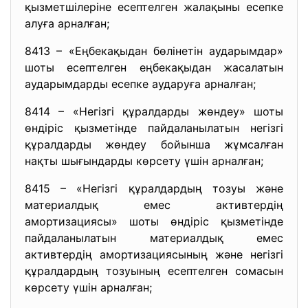
қызметшілеріне есептелген жалақыны есепке
алуға арналған;
8413 – «Еңбекақыдан бөлінетін аударымдар»
шоты есептелген еңбекақыдан жасалатын
аударымдарды есепке аударуға арналған;
8414 – «Негізгі құралдарды жөндеу» шоты
өндіріс қызметінде пайдаланылатын негізгі
құралдарды жөндеу бойынша жұмсалған
нақты шығындарды көрсету үшін арналған;
8415 – «Негізгі құралдардың тозуы және
материалдық емес активтердің
амортизациясы» шоты өндіріс қызметінде
пайдаланылатын материалдық емес
активтердің амортизациясының және негізгі
құралдардың тозуының есептелген сомасын
көрсету үшін арналған;