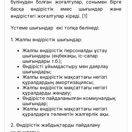
бүлінуден болған жоғалтулар, сонымен бірге
басқа өндірістік емес шығындар және
өндірістегі жоғалтулар кіреді. [1]
Үстеме шығындар екі топқа бөлінеді:
1. Жалпы өндірістік шығындар:
Жалпы өндірістік персоналды ұстау
шығындары (еңбекақы, іс-сапар
шығындары т.б.);
Өндірісті ұйымдастыру мен даярлау
шығындары;
Жалпы өндірістік мақсаттағы негізгі
құралдардың амортизациясы;
Жалпы өндірістік мақсаттағы негізгі
құралдарды жөндеу;
Өндірісте пайдаланылған коммуналдық
шығындар;
Жалпы өндірістік мақсаттағы негізгі
құралдарға төленетін жалгерлік ақы.
2. Өндірістік жабдықтарды пайдалану