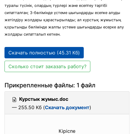
туралы түсінік, олардың түрлері және есептеу тәртібі
сипатталған; 3-бөлімінде үстеме шығындарды есепке алуды
жетілдіру жолдары қарастырылады; ал курстық жұмыстың
қорытынды бөлімінде жалпы үстеме шығындарды есерке алу
жолдары сипатталып кеткен.
Скачать полностью (45.31 Кб)
Сколько стоит заказать работу?
Прикрепленные файлы: 1 файл
Курстык жумыс.doc
— 255.50 Кб (
Скачать документ
)
Кіріспе