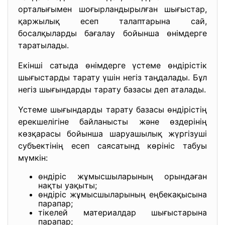
орталығымен шоғырландырылған шығыстар,
қаржылық есеп талаптарына сай,
босалқыларды бағалау бойынша өнімдерге
таратылады.
Екінші сатыда өнімдерге үстеме өндірістік
шығыстарды тарату үшін негіз таңдалады. Бұл
негіз шығындарды тарату базасы деп аталады.
Үстеме шығындарды тарату базасы өндірістің
ерекшелігіне байланысты және өздерінің
көзқарасы бойынша шаруашылық жүргізуші
субъектінің есеп саясатынд көрініс табуы
мүмкін:
өндіріс жұмысшыларының орындаған
нақты уақыты;
өндіріс жұмысшыларының еңбекақысына
парапар;
тікелей материалдар шығыстарына
парапар;