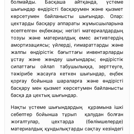
болмайды. Басқаша айтқанда, үстеме
шығындар өндірісті басқарумен және қызмет
көрсетумен байланысты шығындар. Олар:
цехтарды басқару аппараты жұмысшыларына
есептелген еңбекақы; негізгі материалдардың
тозуы және материалдық емес активтердің
амортизациясы; үйлерді, ғимараттарды және
жалпы өндірістік бағыттағы инвентарларды
ұстау және жөндеу шығындары; өндірістік
сипаттағы ойлап табушылыққа, зерттеуге,
тәжірибе жасауға кеткен шығындар, еңбек
қорғау бойынша шараларға және өндірісті
басқару мен қызмет көрсетумен байланысты
басқа да цехтық шығындар.
Нақты үстеме шығындардың құрамына ішкі
себептер бойынша тұрып қалудан болған
жоғалтулар, цехтарда (бөлімшелерде)
материалдық құндылықтарды сақтау кезіндегі