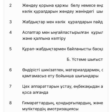
2
Жөндеу қорына қаржы бөлу немесе өндірі
көлік құралдарын жөндеу жөніндегі шығын
3
Жабдықтар мен көлік құралдарын пайдалан
4
Аспаптар мен ыңғайластырылған құрылғыла
және қалпына келтіру
5
Құрал-жабдықтармен байланысты басқа да
Б. Үстеме шығыстары
6
Өндірісті шикізатпен, материалдармен, оты
қамтамасыз ету бойынша шығындары
7
Цех аппараттарын ұстау, еңбекақыдан ауд
қоса алғанда
8
Ғимараттардың, қондырғылардың, және бас
мүліктердің амотризациясы