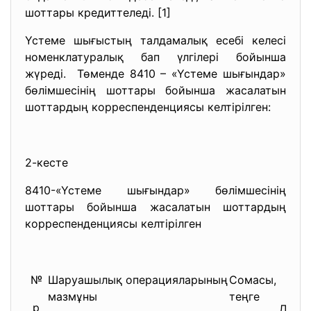
шоттары кредиттеледі. [1]
Үстеме шығыстың талдамалық есебі келесі
номенклатуралық бап үлгілері бойынша
жүреді. Төменде 8410 – «Үстеме шығындар»
бөлімшесінің шоттары бойынша жасалатын
шоттардың корреспенденциясы келтірілген:
2-кесте
8410-«Үстеме шығындар» бөлімшесінің
шоттары бойынша жасалатын шоттардың
корреспенденциясы келтірілген
№
Шаруашылық операцияларының
Сомасы,
Шот
мазмұны
теңге
р
Дебе