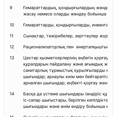
9
Ғимараттардың, қондырғылардың жөндеу қ
жасау немесе оларды жөндеу бойынша шы
10
Ғимараттарды, қондырғыларды, инвентарла
11
Сынақтар, тәжірибелер, зерттеулер жүргізу
12
Рационализаторлық пен өнертапқыштық жө
13
Цехтар қызметкерлерінің еңбегін қорғау: қа
құралдарын пайдалану және ағымдық жөнде
санитарлық тұрмыстық құрылғыларды күтіп 
шығындар; арнаулы киім мен бейтараптанд
арналған шығындар; еңбекті қорғау жөнінде
14
Басқа да үстеме шығындары (өндіріс құралд
іс-сапар шығыстары, берілген кепілдіктер ү
шығындары және өнім өндіру бойынша құр