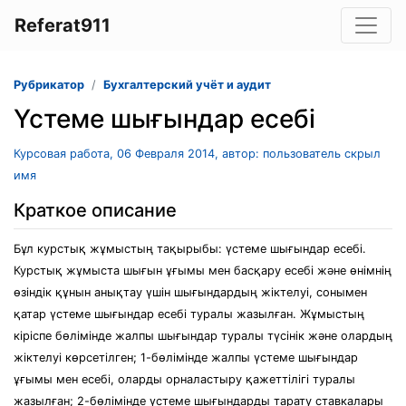
Referat911
Рубрикатор
Бухгалтерский учёт и аудит
Үстеме шығындар есебі
Курсовая работа, 06 Февраля 2014, автор: пользователь скрыл
имя
Краткое описание
Бұл курстық жұмыстың тақырыбы: үстеме шығындар есебі.
Курстық жұмыста шығын ұғымы мен басқару есебі және өнімнің
өзіндік құнын анықтау үшін шығындардың жіктелуі, сонымен
қатар үстеме шығындар есебі туралы жазылған. Жұмыстың
кіріспе бөлімінде жалпы шығындар туралы түсінік және олардың
жіктелуі көрсетілген; 1-бөлімінде жалпы үстеме шығындар
ұғымы мен есебі, оларды орналастыру қажеттілігі туралы
жазылған; 2-бөлімінде үстеме шығындарды тарату ставкалары