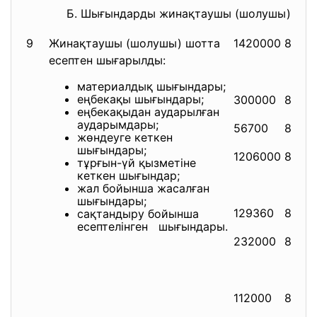
Б. Шығындарды жинақтаушы (шолушы) шотқ
9
Жинақтаушы (шолушы) шотта
1420000
8411
есептен шығарылды:
материалдық шығындары;
еңбекақы шығындары;
300000
8411
еңбекақыдан аударылған
аударымдары;
56700
8411
жөндеуге кеткен
шығындары;
1206000
8411
тұрғын-үй қызметіне
кеткен шығындар;
жал бойынша жасалған
шығындары;
129360
8411
сақтандыру бойынша
есептелінген шығындары.
232000
8411
112000
8411