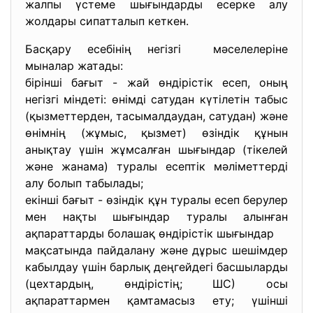
жалпы үстеме шығындарды есерке алу
жолдары сипатталып кеткен.
Басқару есебінің негізгі мәселелеріне
мыналар жатады:
бірінші бағыт - жай өндірістік есеп, оның
негізгі міндеті: өнімді сатудан күтілетін табыс
(қызметтерден, тасымалдаудан, сатудан) және
өнімнің (жұмыс, қызмет) өзіндік құнын
анықтау үшін жұмсалған шығындар (тікелей
және жанама) туралы есептік мәліметтерді
алу болып табылады;
екінші бағыт - өзіндік құн туралы есеп берулер
мен нақты шығындар туралы алынған
ақпараттарды болашақ өндірістік шығындар
мақсатында пайдалану және дұрыс шешімдер
кабылдау үшін барлық деңгейдегі басшыларды
(цехтардың, өндірістің; ШС) осы
ақпараттармен қамтамасыз ету; үшінші