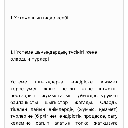
1 Үстеме шығындар есебі
1.1 Үстеме шығындардың түсінігі және
олардың түрлері
Үстеме шығындарға өндіріске қызмет
көрсетумен және негізгі және көмекші
цехтардың жұмыстарын ұйымдастырумен
байланысты шығыстар жатады. Оларды
тікелей дайын өнімдердің (жұмыс, қызмет)
түрлеріне (бірлігіне), өндірістік процеске, сату
көлеміне сатып алатын топқа жатқызуға