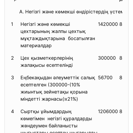
А. Негізгі және көмекші өндірістердің үстеме 
1
Негізгі және көмекші
1420000
8412
цехтарының жалпы цехтық
мұқтаждықтарына босатылған
материалдар
2
Цех қызметкерлерінің
300000
8413
жалақысы есептелінді
3
Еңбекақыдан әлеуметтік салық
56700
8414
есептелген (300000-(10%
жиынтық зейнетақы қорына
міндетті жарнасы)х21%)
4
Сыртқы ұйымдардың
1206000
8415
көмегімен негізгі құралдарды
жөндеумен байланысты
шығыстары есептен шығарылды