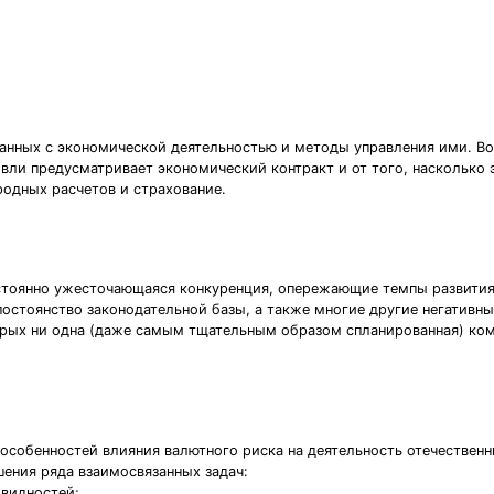
занных с экономической деятельностью и методы управления ими. В
говли предусматривает экономический контракт и от того, наскольк
дных расчетов и страхование.
стоянно ужесточающаяся конкуренция, опережающие темпы развития 
постоянство законодательной базы, а также многие другие негативн
орых ни одна (даже самым тщательным образом спланированная) ко
 особенностей влияния валютного риска на деятельность отечествен
ения ряда взаимосвязанных задач:
овидностей;