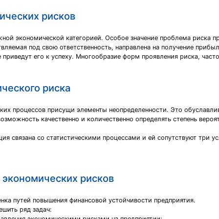
ических рисков
жной экономической категорией. Особое значение проблема риска п
вляемая под свою ответственность, направлена на получение прибыл
приведут его к успеху. Многообразие форм проявления риска, часто
ческого риска
ких процессов присущи элементы неопределенности. Это обуславлив
возможность качественно и количественно определять степень вероят
ция связана со статистическими процессами и ей сопутствуют три ус
 экономических рисков
енка путей повышения финансовой устойчивости предприятия.
шить ряд задач:
правления экономическими рисками на предприятии;