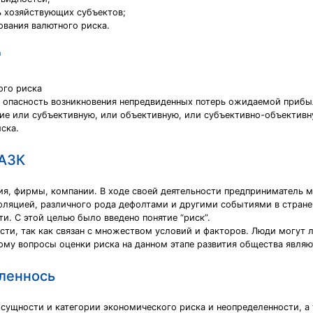
ь хозяйствующих субъектов;
вания валютного риска.
"
ого риска
 опасность возникновения непредвиденных потерь ожидаемой прибы
ие или субъективную, или объективную, или субъективно-объективн
ска.
 АЗК
ия, фирмы, компании. В ходе своей деятельности предприниматель 
ляцией, различного рода дефолтами и другими событиями в стране
и. С этой целью было введено понятие “риск”.
ти, так как связан с множеством условий и факторов. Люди могут 
ому вопросы оценки риска на данном этапе развития общества являю
леннось
 сущности и категории экономического риска и неопределенности, а