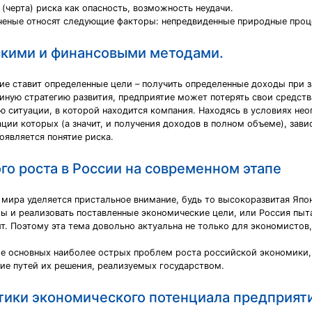
(черта) риска как опасность, возможность неудачи.
ченые относят следующие факторы: непредвиденные природные проц
скими и финансовыми методами.
ие ставит определенные цели – получить определенные доходы при з
 иную стратегию развития, предприятие может потерять свои средств
ю ситуации, в которой находится компания. Находясь в условиях не
ции которых (а значит, и получения доходов в полном объеме), зав
роявляется понятие риска.
о роста в России на современном этапе
мира уделяется пристальное внимание, будь то высокоразвитая Япо
 и реализовать поставленные экономические цели, или Россия пы
т. Поэтому эта тема довольно актуальна не только для экономистов,
е основных наиболее острых проблем роста российской экономики,
ие путей их решения, реализуемых государством.
стики экономического потенциала предприят