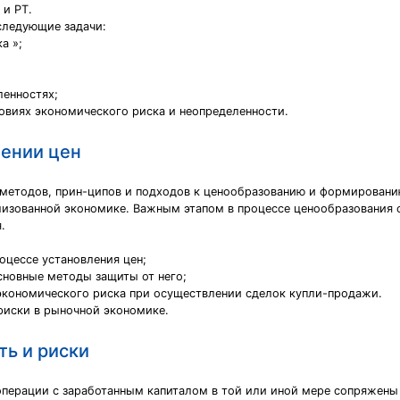
 и РТ.
следующие задачи:
а »;
ленностях;
овиях экономического риска и неопределенности.
лении цен
 методов, прин-ципов и подходов к ценообразованию и формирован
лизованной экономике. Важным этапом в процессе ценообразования с
.
оцессе установления цен;
сновные методы защиты от него;
экономического риска при осуществлении сделок купли-продажи.
риски в рыночной экономике.
ь и риски
перации с заработанным капиталом в той или иной мере сопряжены с