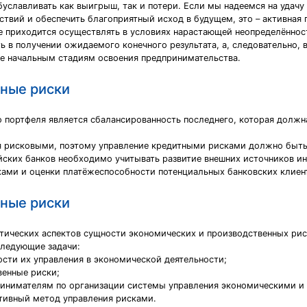
славливать как выигрыш, так и потери. Если мы надеемся на удачу и
ствий и обеспечить благоприятный исход в будущем, это – активная 
е приходится осуществлять в условиях нарастающей неопределённос
ь в получении ожидаемого конечного результата, а, следовательно, в
ще начальным стадиям освоения предпринимательства.
ные риски
 портфеля является сбалансированность последнего, которая долж
я рисковыми, поэтому управление кредитными рисками должно быть 
йских банков необходимо учитывать развитие внешних источников и
ами и оценки платёжеспособности потенциальных банковских клиен
ные риски
ктических аспектов сущности экономических и производственных рис
следующие задачи:
ости их управления в экономической деятельности;
венные риски;
принимателям по организации системы управления экономическими и
ктивный метод управления рисками.