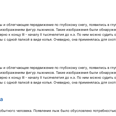
 и облегчающее передвижение по глубокому снегу, появились в гл
 изображениям фигур лыжников. Такие изображения были обнаружен
но к концу III - началу II тысячелетия до н.э. По ним можно судить
 с одной палкой в виде копья. Очевидно, она применялась для охот
 и облегчающее передвижение по глубокому снегу, появились в гл
 изображениям фигур лыжников. Такие изображения были обнаружен
но к концу III - началу II тысячелетия до н.э. По ним можно судить
 с одной палкой в виде копья. Очевидно, она применялась для охот
а
обытного человека. Появление лыж было обусловлено потребностью 