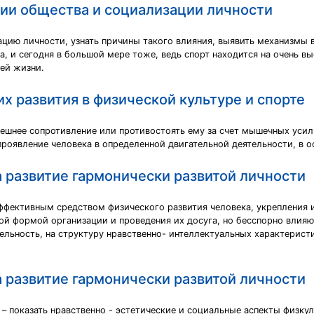
тии общества и социализации личности
ацию личности, узнать причины такого влияния, выявить механизмы 
на, и сегодня в большой мере тоже, ведь спорт находится на очень в
ей жизни.
х развития в физической культуре и спорте
нешнее сопротивление или противостоять ему за счет мышечных усил
оявление человека в определенной двигательной деятельности, в о
а развитие гармонически развитой личности
эффективным средством физического развития человека, укрепления 
й формой организации и проведения их досуга, но бесспорно влияю
ельность, на структуру нравственно- интеллектуальных характерист
а развитие гармонически развитой личности
– показать нравственно - эстетические и социальные аспекты физку