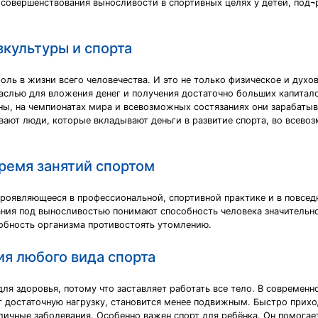
 совершенствования выносливости в спортивных целях у детей, под¬
зкультуры и спорта
ль в жизни всего человечества. И это не только физическое и духов
аслью для вложения денег и получения достаточно больших капитало
ы, на чемпионатах мира и всевозможных состязаниях они зарабатыв
ают люди, которые вкладывают деньги в развитие спорта, во всево
время занятий спортом
проявляющееся в профессиональной, спортивной практике и в повсе
ания под выносливостью понимают способность человека значительн
собность организма противостоять утомлению.
ия любого вида спорта
 для здоровья, потому что заставляет работать все тело. В совреме
т достаточную нагрузку, становится менее подвижным. Быстро приход
личные заболевания. Особенно важен спорт для ребёнка. Он помогае