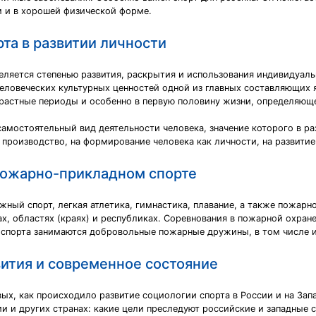
м и в хорошей физической форме.
рта в развитии личности
еляется степенью развития, раскрытия и использования индивидуаль
еловеческих культурных ценностей одной из главных составляющих 
зрастные периоды и особенно в первую половину жизни, определяющ
самостоятельный вид деятельности человека, значение которого в р
 производство, на формирование человека как личности, на развити
 пожарно-прикладном спорте
ный спорт, легкая атлетика, гимнастика, плавание, а также пожарно
дах, областях (краях) и республиках. Соревнования в пожарной охра
 спорта занимаются добровольные пожарные дружины, в том числе 
вития и современное состояние
вых, как происходило развитие социологии спорта в России и на Зап
и и других странах: какие цели преследуют российские и западные 