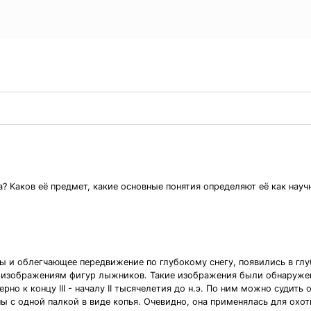
а? Каков её предмет, какие основные понятия определяют её как нау
 и облегчающее передвижение по глубокому снегу, появились в гл
 изображениям фигур лыжников. Такие изображения были обнаружен
но к концу III - началу II тысячелетия до н.э. По ним можно судить
 с одной палкой в виде копья. Очевидно, она применялась для охот