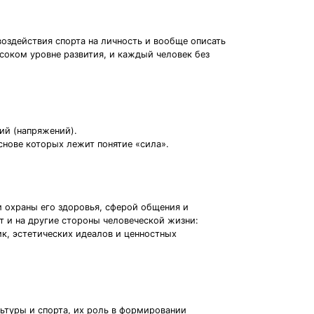
воздействия спорта на личность и вообще описать
ысоком уровне развития, и каждый человек без
ий (напряжений).
снове которых лежит понятие «сила».
и охраны его здоровья, сферой общения и
т и на другие стороны человеческой жизни:
ик, эстетических идеалов и ценностных
льтуры и спорта, их роль в формировании