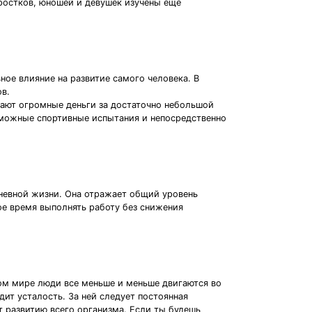
ростков, юношей и девушек изучены еще
ное влияние на развитие самого человека. В
в.
ают огромные деньги за достаточно небольшой
зможные спортивные испытания и непосредственно
дневной жизни. Она отражает общий уровень
ое время выполнять работу без снижения
нном мире люди все меньше и меньше двигаются во
ит усталость. За ней следует постоянная
т развитию всего организма. Если ты будешь