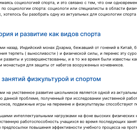
имаясь социологией спорта, и это связано с тем, что они одновреме
 по социологии спорта: социологи или специалисты в области физич
х, хотелось бы разобрать одну из актуальных для социологии спорта
рия и развитие как видов спорта
ми назад. Индийский монах Дхарма, бежавший от гонений в Китай, б
ия терпеть ( выносливости ) и физической силы, и перенес эту суро
 развиты и усовершенствованны, и в то же время были известны ка
м монастыря для защиты от набегов вооруженных кочевников.
 занятий физкультурой и спортом
ми на умственное развитие школьников является одной из актуальны
о данной проблеме, полученный при исследовании умственной рабо
уроков, подвижные игры на перемене и физкультпаузы способствуют
шими интеллектуальными нагрузками на фоне высоких физических н
умственную работоспособность учащихся во время последующих заня
 предпосылки повышения эффективности учебного процесса на прот