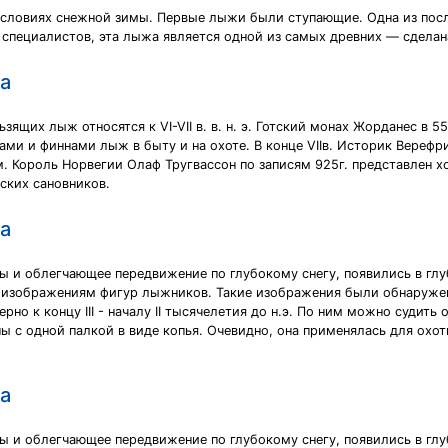
условиях снежной зимы. Первые лыжи были ступающие. Одна из после
специалистов, эта лыжа является одной из самых древних — сделана
а
их лыж относятся к VI-VII в. в. н. э. Готский монах Жорданес в 552
ами и финнами лыж в быту и на охоте. В конце VIIв. Историк Вереф
ем. Король Норвегии Олаф Тругвассон по записям 925г. представлен
ских сановников.
а
 и облегчающее передвижение по глубокому снегу, появились в гл
 изображениям фигур лыжников. Такие изображения были обнаружен
но к концу III - началу II тысячелетия до н.э. По ним можно судить
 с одной палкой в виде копья. Очевидно, она применялась для охот
а
 и облегчающее передвижение по глубокому снегу, появились в гл