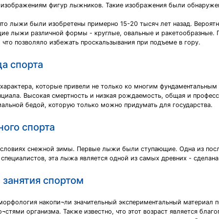
 изображениям фигур лыжников. Такие изображения были обнаружен
что лыжи были изобретены примерно 15-20 тысяч лет назад. Вероят
ие лыжи различной формы - круглые, овальные и ракетообразные. 
, что позволяло избежать проскальзывания при подъеме в гору.
да спорта
характера, которые привели не только ко многим фундаментальным 
циала. Высокая смертность и низкая рождаемость, общая и профес
иальной бедой, которую только можно придумать для государства.
ного спорта
условиях снежной зимы. Первые лыжи были ступающие. Одна из посл
специалистов, эта лыжа является одной из самых древних - сделана
 занятия спортом
 морфология накопи¬ли значительный экспериментальный материал п
о¬стями организма. Также известно, что этот возраст является бла