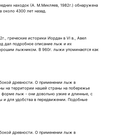
дних находок (А. М.Микляев, 1982г.) обнаружена
 около 4300 лет назад.
г., греческие историки Иордан в VI в., Авел
рид дал подробное описание лыж и их
 хорошим лыжником. В 960г. лыжи упоминаются как
убокой древности. О применении лыж в
ы на территории нашей страны на побережье
 о форме лыж - они довольно узкие и длинные, с
ы и для удобства в передвижении. Подобные
убокой древности. О применении лыж в