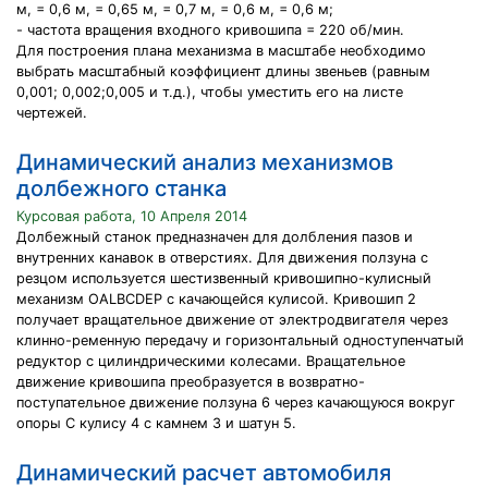
м, = 0,6 м, = 0,65 м, = 0,7 м, = 0,6 м, = 0,6 м;
- частота вращения входного кривошипа = 220 об/мин.
Для построения плана механизма в масштабе необходимо
выбрать масштабный коэффициент длины звеньев (равным
0,001; 0,002;0,005 и т.д.), чтобы уместить его на листе
чертежей.
Динамический анализ механизмов
долбежного станка
Курсовая работа, 10 Апреля 2014
Долбежный станок предназначен для долбления пазов и
внутренних канавок в отверстиях. Для движения ползуна с
резцом используется шестизвенный кривошипно-кулисный
механизм OALBCDEP с качающейся кулисой. Кривошип 2
получает вращательное движение от электродвигателя через
клинно-ременную передачу и горизонтальный одноступенчатый
редуктор с цилиндрическими колесами. Вращательное
движение кривошипа преобразуется в возвратно-
поступательное движение ползуна 6 через качающуюся вокруг
опоры С кулису 4 с камнем 3 и шатун 5.
Динамический расчет автомобиля