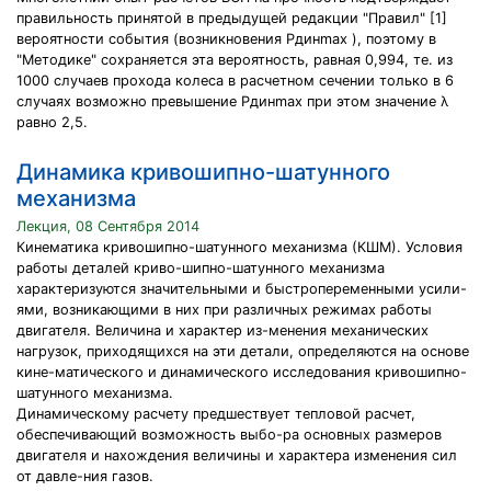
правильность принятой в предыдущей редакции "Правил" [1]
вероятности события (возникновения Рдинmax ), поэтому в
"Методике" сохраняется эта вероятность, равная 0,994, те. из
1000 случаев прохода колеса в расчетном сечении только в 6
случаях возможно превышение Рдинmax при этом значение λ
равно 2,5.
Динамика кривошипно-шатунного
механизма
Лекция, 08 Сентября 2014
Кинематика кривошипно-шатунного механизма (КШМ). Условия
работы деталей криво-шипно-шатунного механизма
характеризуются значительными и быстропеременными усили-
ями, возникающими в них при различных режимах работы
двигателя. Величина и характер из-менения механических
нагрузок, приходящихся на эти детали, определяются на основе
кине-матического и динамического исследования кривошипно-
шатунного механизма.
Динамическому расчету предшествует тепловой расчет,
обеспечивающий возможность выбо-ра основных размеров
двигателя и нахождения величины и характера изменения сил
от давле-ния газов.