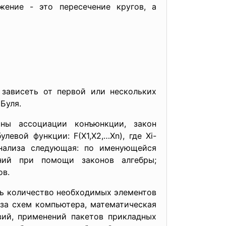
ение - это пересечение кругов, а
 зависеть от первой или нескольких
Буля.
оны ассоциации конъюнкции, закон
евой функции: F(Х1,Х2,…Xn), где Хi-
анализа следующая: по именующейся
ний при помощи законов алгебры;
ов.
ть количество необходимых элементов
за схем компьютера, математическая
вий, применений пакетов прикладных