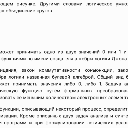
ующем рисунке. Другими словами логическое умнож
к объединение кругов.
может принимать одно из двух значений 0 или 1 и
 функциями по имени создателя алгебры логики Джона 
ицания, закон коммутативности конъюнкции, зак
ра логики названная булевой алгеброй. Общий вид бул
ожет принимать значения либо 0, либо 1. Задача 
гическую функцию путём формальных преобразова
зовать её меньшим количеством электронных элемент
й функции, описывающий некоторый процесс, определи
изации. Кроме описанных двух задач анализа и синте
и программ и при формулировании логических усло