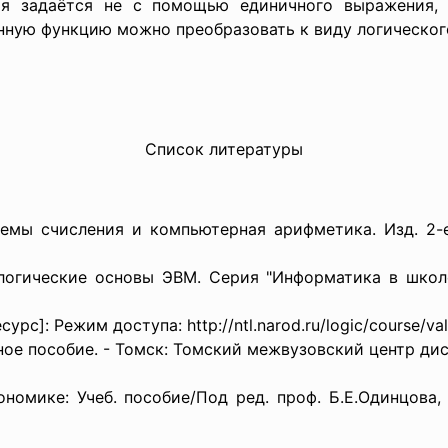
ия задаётся не с помощью единичного выражения,
анную функцию можно преобразовать к виду логическог
Список литературы
темы счисления и компьютерная арифметика. Изд. 2-е
логические основы ЭВМ. Серия "Информатика в школе
рс]: Режим доступа: http://ntl.narod.ru/logic/
course/va
ное пособие. - Томск: Томский межвузовский центр дис
номике: Учеб. пособие/Под ред. проф. Б.Е.Одинцова, 