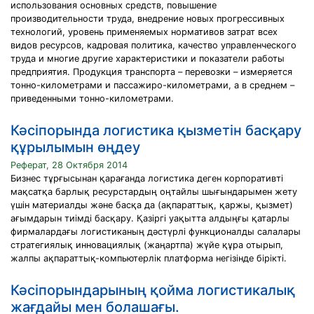
использования основных средств, повышение
производительности труда, внедрение новых прогрессивных
технологий, уровень применяемых нормативов затрат всех
видов ресурсов, кадровая политика, качество управленческого
труда и многие другие характеристики и показатели работы
предприятия. Продукция транспорта – перевозки – измеряется
тонно-километрами и пассажиро-километрами, а в среднем –
приведенными тонно-километрами.
Кәсіпорында логистика қызметін басқару
құрылымын өңдеу
Реферат, 28 Октября 2014
Бизнес тұрғысынан қарағанда логистика деген корпоративті
мақсатқа барлық ресурстардың оңтайлы шығындарымен жету
үшін материалды және басқа да (ақпараттық, қаржы, қызмет)
ағымдарын тиімді басқару. Қазіргі уақытта алдыңғы қатарлы
фирмалардағы логистиканың дәстүрлі функционалды салалары
стратегиялық инновациялық (жаңартпа) жүйе құра отырып,
жалпы ақпараттық-компьютерлік платформа негізінде бірікті.
Кәсіпорындарының қойма логистикалық
жағдайы мен болашағы.