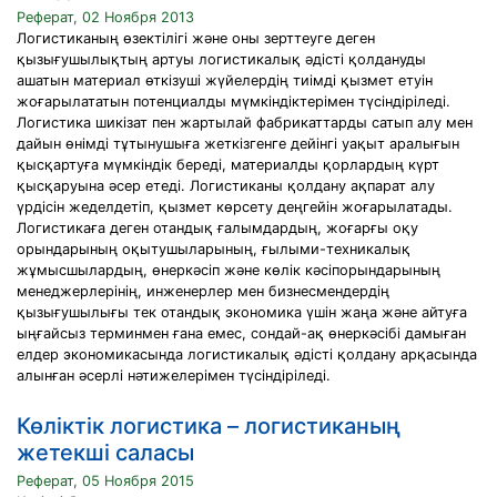
Реферат, 02 Ноября 2013
Логистиканың өзектілігі және оны зерттеуге деген
қызығушылықтың артуы логистикалық әдісті қолдануды
ашатын материал өткізуші жүйелердің тиімді қызмет етуін
жоғарылататын потенциалды мүмкіндіктерімен түсіндіріледі.
Логистика шикізат пен жартылай фабрикаттарды сатып алу мен
дайын өнімді тұтынушыға жеткізгенге дейінгі уақыт аралығын
қысқартуға мүмкіндік береді, материалды қорлардың күрт
қысқаруына әсер етеді. Логистиканы қолдану ақпарат алу
үрдісін жеделдетіп, қызмет көрсету деңгейін жоғарылатады.
Логистикаға деген отандық ғалымдардың, жоғарғы оқу
орындарының оқытушыларының, ғылыми-техникалық
жұмысшылардың, өнеркәсіп және көлік кәсіпорындарының
менеджерлерінің, инженерлер мен бизнесмендердің
қызығушылығы тек отандық экономика үшін жаңа және айтуға
ыңғайсыз терминмен ғана емес, сондай-ақ өнеркәсібі дамыған
елдер экономикасында логистикалық әдісті қолдану арқасында
алынған әсерлі нәтижелерімен түсіндіріледі.
Көліктік логистика – логистиканың
жетекші саласы
Реферат, 05 Ноября 2015