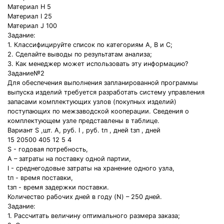
Материал H 5
Материал I 25
Материал J 100
Задание:
1. Классифицируйте список по категориям А, В и С;
2. Сделайте выводы по результатам анализа;
3. Как менеджер может использовать эту информацию?
Задание№2
Для обеспечения выполнения запланированной программы
выпуска изделий требуется разработать систему управления
запасами комплектующих узлов (покупных изделий)
поступающих по межзаводской кооперации. Сведения о
комплектующем узле представлены в таблице.
Вариант S ,шт. А, руб. I , руб. tп , дней tзп , дней
15 20500 405 12 5 4
S - годовая потребность,
А – затраты на поставку одной партии,
I - среднегодовые затраты на хранение одного узла,
tп - время поставки,
tзп - время задержки поставки.
Количество рабочих дней в году (N) – 250 дней.
Задание:
1. Рассчитать величину оптимального размера заказа;