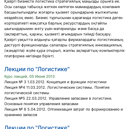
Қазіргі бизнесте логистика стратегиялық маңызды орынға ие.
Осы салада табысқа жеткен көптеген мамандардың компания
басшылығындағы жоғарғы қызмет орындарына жылжитыны
кездейсоқ емес. Бизнес тұрғысынан қарағанда логистика деген
корпоративті мақсатқа барлық ресурстардың оңтайлы
шығындарымен жету үшін материалды және басқа да
(ақпараттық, қаржы, қызмет) ағымдарын тиімді басқару.
Қазіргі уақытта алдыңғы қатарлы фирмалардағы логистиканың
дәстүрлі функционалды салалары стратегиялық инновациялық
(жаңартпа) жүйе құра отырып, жалпы ақпараттық-компьютерлік
платформа негізінде бірікті.
Лекции по "Логистике"
Курс лекций, 05 Июня 2013
Лекция № 3 1.03.2012. Концепция и функции логистики
Лекция №4 11.03.2012. Логистические системы. Понятие
логистической системы
Лекция №5 22.03.2012. Управление запасами в логистике.
Основные понятия управления запасами
Лекция № 6 5.04.2012. Оптимизация затрат по формированию и
хранению запасов
Лекции по "Логистике"