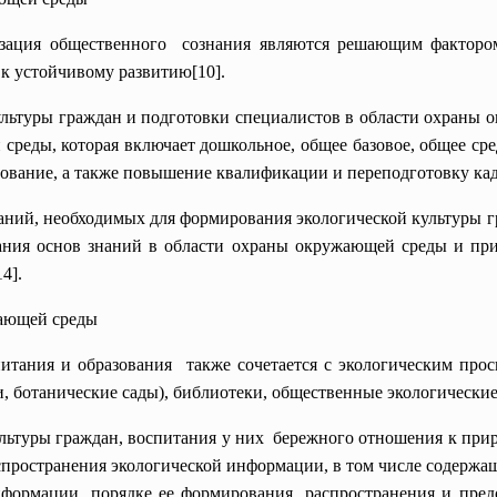
гизация общественного сознания являются решающим фактором
к устойчивому развитию[10].
льтуры граждан и подготовки специалистов в области охраны
реды, которая включает дошкольное, общее базовое, общее сре
зование, а также повышение квалификации и переподготовку кад
аний, необходимых для формирования экологической культуры г
ания основ знаний в области охраны окружающей среды и при
4].
жающей среды
итания и образования также сочетается с экологическим прос
 ботанические сады), библиотеки, общественные экологические о
льтуры граждан, воспитания у них бережного отношения к при
ространения экологической информации, в том числе содержаще
нформации, порядке ее формирования, распространения и пре