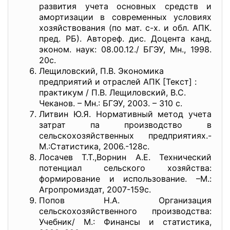
развития учета основных средств и
амортизации в современных условиях
хозяйствования (по мат. с-х. и обл. АПК.
пред. РБ). Автореф. дис. Доцента канд.
эконом. наук: 08.00.12./ БГЭУ, Мн., 1998.
20с.
Лещиловский, П.В. Экономика
предприятий и отраслей АПК [Текст] :
практикум / П.В. Лещиловский, В.С.
Чеканов. – Мн.: БГЭУ, 2003. – 310 с.
Литвин Ю.Я. Нормативный метод учета
затрат па производство в
сельскохозяйственных предприятиях.-
М.:Статистика, 2006.-128с.
Лосачев Т.Т.,Ворнин А.Е. Технический
потенциал сельского хозяйства:
формирование и использование. –М.:
Агропромиздат, 2007-159с.
Попов Н.А. Организация
сельскохозяйственного производства:
Учебник/ М.: Финансы и статистика,