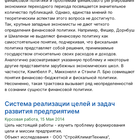
финансовой политики и проблемам финансового регулирования
экономики переходного периода посвящается значительное
количество публикаций. Однако, единства мнений по
теоретическим аспектам этого вопроса не достигнуто.
Так, крупные западные экономисты не дают четкого
определения финансовой политики. Например, Фишер, Дорнбуш
и Шмалензи не выделяют финансовую политику как
самостоятельное понятие, подчеркивая, что фискальная
политика представляет собой решения, принимаемые
государством относительно своих расходов и доходов.
Аналогично рассматривают указанную проблему и некоторые
другие представители зарубежных экономических школ. В
частности, Кэмпбелл Р., Макконелл и Стэнли Л. Брю совмещают
понятия финансово-бюджетной и фискальной политики.
Несомненно, такая трактовка вызывает ряд неопределенностей
в сознании сущности финансовой политики.
Система реализации целей и задач
развития предприятием
Курсовая работа, 15 Мая 2014
Цель настоящей работы - изучить проблему формирования
цели и миссии предприятия.
Объект исследования - ООО "СтройКлиматТехника",