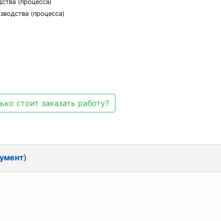
дства (процесса)
изводства (процесса)
ько стоит заказать работу?
кумент
)