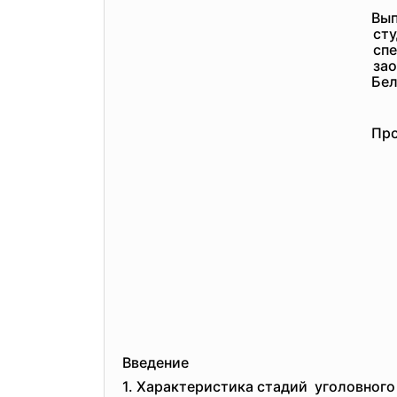
Вып
сту
сп
зао
Бел
Про
Введение
1. Характеристика стадий уголовного