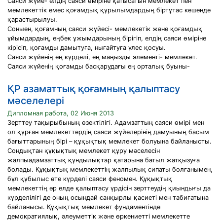
Саяси жүйе- елдің саяси өміріне қатысатын мемлекет пен
мемлекеттік емес қоғамдық құрылымдардың біртұтас кешенде
қарастырылуы.
Соныен, қоғамның саяси жүйесі- мемлекетік және қоғамдық
ұйымдардың, еңбек ұжымдарының бірігіп, елдің саяси өміріне
кірісіп, қоғамды дамытуға, нығайтуға үлес қосуы.
Саяси жүйенің ең күрделі, ең маңызды элементі- мемлекет.
Саяси жүйенің қоғамды басқарудағы ең орталық буыны-
ҚР азаматтық қоғамның қалыптасу
мәселелері
Дипломная работа, 02 Июня 2013
Зерттеу тақырыбының өзектілігі. Адамзаттың саяси өмірі мен
ол құрған мемлекеттердің саяси жүйелерінің дамуының басым
бағыттарының бірі – құқықтық мемлекет болуына байланысты.
Сондықтан құқықтық мемлекет құру мәселесін
жалпыадамзаттық құндылықтар қатарына батыл жатқызуға
болады. Құқықтық мемлекеттің жалпылық сипаты болғанымен,
бұл құбылыс өте күрделі саяси феномен. Құқықтық
мемлекеттің әр елде қалыптасу үрдісін зерттеудің қиындығы да
күрделілігі де оның осындай санқырлы қасиеті мен табиғатына
байланысы. Құқықтық мемлекет фундаментінде
демократиялық, әлеуметтік және өркениетті мемлекетте