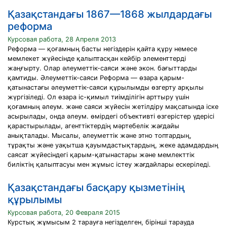
Қазақстандағы 1867—1868 жылдардағы
реформа
Курсовая работа, 28 Апреля 2013
Реформа — қоғамның басты негіздерін қайта құру немесе
мемлекет жүйесінде қалыптасқан кейбір элементтерді
жаңғырту. Олар әлеуметтік-саяси және экон. бағыттарды
қамтиды. Әлеуметтік-саяси Реформа — өзара қарым-
қатынастағы әлеуметтік-саяси құрылымды өзгерту арқылы
жүргізіледі. Ол өзара іс-қимыл тиімділігін арттыру үшін
қоғамның әлеум. және саяси жүйесін жетілдіру мақсатында іске
асырылады, онда әлеум. өмірдегі объективті өзгерістер үдерісі
қарастырылады, агенттіктердің мәртебелік жағдайы
анықталады. Мысалы, әлеуметтік және этно топтардың,
тұрақты және уақытша қауымдастықтардың, жеке адамдардың
саясат жүйесіндегі қарым-қатынастары және мемлекттік
биліктің қалыптасуы мен жұмыс істеу жағдайлары ескеріледі.
Қазақстандағы басқару қызметінің
құрылымы
Курсовая работа, 20 Февраля 2015
Курстық жұмысым 2 тарауға негізделген, бірінші тарауда