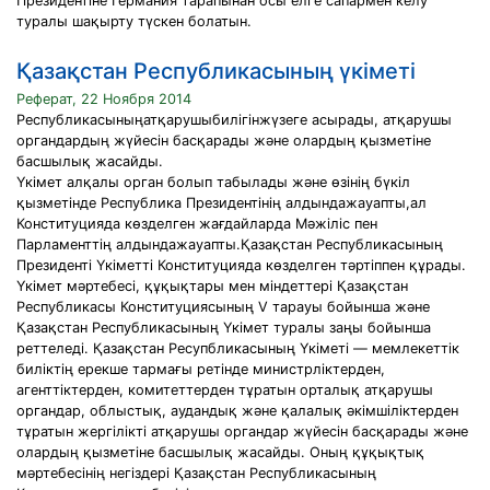
Президентіне Германия тарапынан осы елге сапармен келу
туралы шақырту түскен болатын.
Қазақстан Республикасының үкіметі
Реферат, 22 Ноября 2014
Республикасыныңатқарушыбилігінжүзеге асырады, атқарушы
органдардың жүйесін басқарады және олардың қызметіне
басшылық жасайды.
Үкімет алқалы орган болып табылады және өзінің бүкіл
қызметінде Республика Президентінің алдындажауапты,ал
Конституцияда көзделген жағдайларда Мәжіліс пен
Парламенттің алдындажауапты.Қазақстан Республикасының
Президенті Үкіметті Конституцияда көзделген тәртіппен құрады.
Үкімет мәртебесі, құқықтары мен міндеттері Қазақстан
Республикасы Конституциясының V тарауы бойынша және
Қазақстан Республикасының Үкімет туралы заңы бойынша
реттеледі. Қазақстан Ресупбликасының Үкіметі — мемлекеттік
билiктiң ерекше тармағы ретiнде министрлiктерден,
агенттiктерден, комитеттерден тұратын орталық атқарушы
органдар, облыстық, аудандық және қалалық әкiмшiлiктерден
тұратын жергiлiктi атқарушы органдар жүйесiн басқарады және
олардың қызметiне басшылық жасайды. Оның құқықтық
мәртебесiнiң негiздерi Қазақстан Республикасының