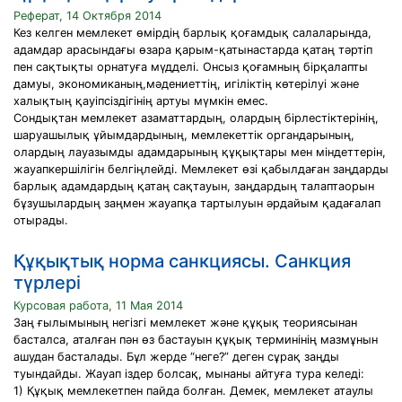
Реферат, 14 Октября 2014
Кез келген мемлекет өмірдің барлық қоғамдық салаларында,
адамдар арасындағы өзара қарым-қатынастарда қатаң тәртіп
пен сақтықты орнатуға мүдделі. Онсыз қоғамның бірқалапты
дамуы, экономиканың,мәдениеттің, игіліктің көтерілуі және
халықтың қауіпсіздігінің артуы мүмкін емес.
Сондықтан мемлекет азаматтардың, олардың бірлестіктерінің,
шаруашылық ұйымдардының, мемлекеттік органдарының,
олардың лауазымды адамдарының құқықтары мен міндеттерін,
жауапкершілігін белгіңлейді. Мемлекет өзі қабылдаған заңдарды
барлық адамдардың қатаң сақтауын, заңдардың талаптаорын
бұзушылардың заңмен жауапқа тартылуын әрдайым қадағалап
отырады.
Құқықтық норма санкциясы. Санкция
түрлері
Курсовая работа, 11 Мая 2014
Заң ғылымының негізгі мемлекет және құқық теориясынан
басталса, аталған пән өз бастауын құқық терминінің мазмұнын
ашудан басталады. Бұл жерде “неге?” деген сұрақ заңды
туындайды. Жауап іздер болсақ, мынаны айтуға тура келеді:
1) Құқық мемлекетпен пайда болған. Демек, мемлекет атаулы