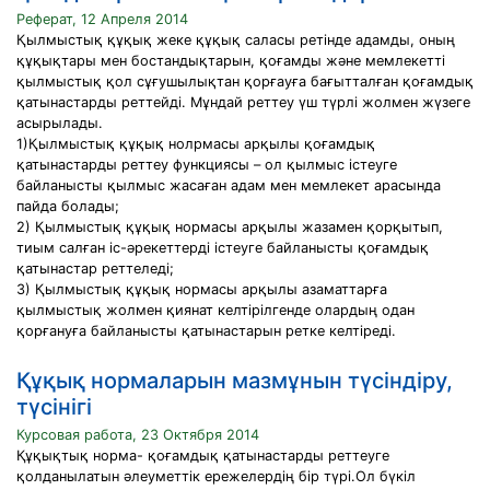
Реферат, 12 Апреля 2014
Қылмыстық құқық жеке құқық саласы ретінде адамды, оның
құқықтары мен бостандықтарын, қоғамды және мемлекетті
қылмыстық қол сұғушылықтан қорғауға бағытталған қоғамдық
қатынастарды реттейді. Мұндай реттеу үш түрлі жолмен жүзеге
асырылады.
1)Қылмыстық құқық нолрмасы арқылы қоғамдық
қатынастарды реттеу функциясы – ол қылмыс істеуге
байланысты қылмыс жасаған адам мен мемлекет арасында
пайда болады;
2) Қылмыстық құқық нормасы арқылы жазамен қорқытып,
тиым салған іс-әрекеттерді істеуге байланысты қоғамдық
қатынастар реттеледі;
3) Қылмыстық құқық нормасы арқылы азаматтарға
қылмыстық жолмен қиянат келтірілгенде олардың одан
қорғануға байланысты қатынастарын ретке келтіреді.
Құқық нормаларын мазмұнын түсіндіру,
түсінігі
Курсовая работа, 23 Октября 2014
Құқықтық норма- қоғамдық қатынастарды реттеуге
қолданылатын әлеуметтік ережелердің бір түрі.Ол бүкіл