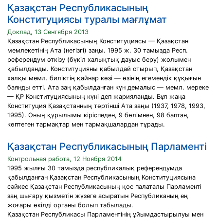
Қазақстан Республикасының
Конституциясы туралы мағлұмат
Доклад, 13 Сентября 2013
Қазақстан Республикасының Конституциясы — Қазақстан
мемлекетiнiң Ата (негiзгi) заңы. 1995 ж. 30 тамызда Респ.
референдум өткiзу (бүкiл халықтық дауыс беру) жолымен
қабылданды. Конституцияны қабылдай отырып, Қазақстан
халқы мемл. билiктiң қайнар көзi — өзiнiң егемендiк құқығын
баянды еттi. Ата заң қабылданған күн демалыс — мемл. мереке
— ҚР Конституциясының күнi деп жарияланды. Бұл жаңа
Конституция Қазақстанның төртiншi Ата заңы (1937, 1978, 1993,
1995). Оның құрылымы кiрiспеден, 9 бөлiмнен, 98 баптан,
көптеген тармақтар мен тармақшалардан тұрады.
Қазақстан Республикасының Парламенті
Контрольная работа, 12 Ноября 2014
1995 жылғы 30 тамызда республикалық референдумда
қабылданған Қазақстан Республикасының Конституциясына
сәйкес Қазақстан Республикасының қос палаталы Парламенті
заң шығару қызметін жүзеге асыратын Республиканың ең
жоғары өкілді органы болып табылады.
Қазақстан Республикасы Парламентінің ұйымдастырылуы мен