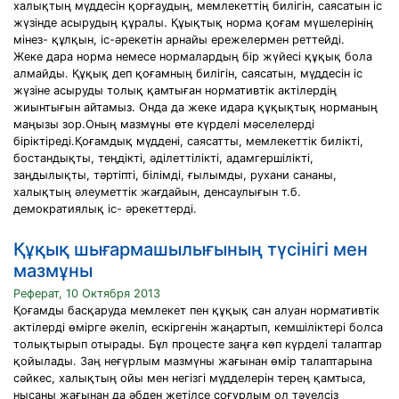
халықтың мүддесін қорғаудың, мемлекеттің билігін, саясатын іс
жүзінде асырудың құралы. Құықтық норма қоғам мүшелерінің
мінез- құлқын, іс-әрекетін арнайы ережелермен реттейді.
Жеке дара норма немесе нормалардың бір жүйесі құқық бола
алмайды. Құқық деп қоғамның билігін, саясатын, мүддесін іс
жүзіне асыруды толық қамтыған нормативтік актілердің
жиынтығын айтамыз. Онда да жеке идара құқықтық норманың
маңызы зор.Оның мазмұны өте күрделі мәселелерді
біріктіреді.Қоғамдық мүддені, саясатты, мемлекеттік билікті,
бостандықты, теңдікті, әділеттілікті, адамгершілікті,
заңдылықты, тәртіпті, білімді, ғылымды, рухани сананы,
халықтың әлеуметтік жағдайын, денсаулығын т.б.
демократиялық іс- әрекеттерді.
Құқық шығармашылығының түсінігі мен
мазмұны
Реферат, 10 Октября 2013
Қоғамды басқаруда мемлекет пен құқық сан алуан нормативтік
актілерді өмірге әкеліп, ескіргенін жаңартып, кемшіліктері болса
толықтырып отырады. Бұл процесте заңға көп күрделі талаптар
қойылады. Заң неғүрлым мазмүны жағынан өмір талаптарына
сәйкес, халықтың ойы мен негізгі мүдделерін терең қамтыса,
нысаны жағынан да әбден жетілсе соғүрлым ол тәуелсіз