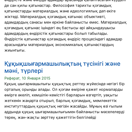
де сан қилы қатынастар. Философия тарихты қоғамдық
қатынастарды материалдық және идеологиялық деп екіге
жіктеді. Материалдық қоғамдық катынас объективті,
адамдардың санасы мен еркіне байланысты емес. Материалдық
қоғамдық қатынас ішіндегі ең бастысы әрі айқындаушысы
адамдардың өндірістік қатынастары болып табылады.
Өндірістік қатынастар қоғамдық өндіріс процесіндегі адамдар
арасындағы материалдық экономикалық қатынастардың
жиынтығы.
Құқықшығармашылықтың түсінігі және
мәні, түрлері
Реферат, 10 Января 2015
Құқық шығармашылығы құқықтық реттеу жүйесінде негізгі бір
орталық орынды алады. Ол қоғам өміріне қажет нормаларды
өмірге әкеліп, кемшілік-кемістігі барларын өзгертіп, уақыты
жеткенін жаңарта отырып, барлық қоғамдық, мемлекеттік
институттардың құқықтық негізін жасайды. Мұның өзі ғылым
аддында құқық шығармашылығымен байланысты мәселелерді
терең, жан-жақты зерттеу қажеттігін белгілейді