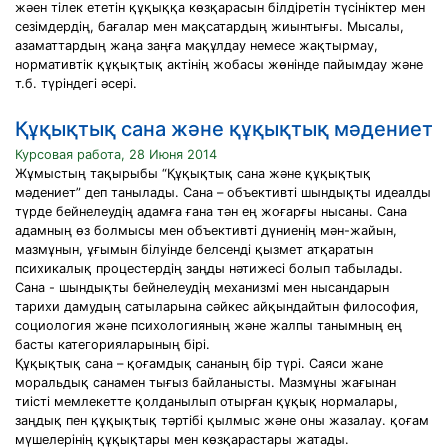
жәен тілек ететін құқыққа көзқарасын білдіретін түсініктер мен
сезімдердің, бағалар мен мақсатардың жиынтығы. Мысалы,
азаматтардың жаңа заңға мақұлдау немесе жақтырмау,
нормативтік құқықтық актінің жобасы жөнінде пайымдау және
т.б. түріндегі әсері.
Құқықтық сана және құқықтық мәдениет
Курсовая работа, 28 Июня 2014
Жұмыстың тақырыбы “Құқықтық сана және құқықтық
мәдениет” деп танылады. Сана – объективтi шындықты идеалды
түрде бейнелеудiң адамға ғана тән ең жоғарғы нысаны. Сана
адамның өз болмысы мен объективтi дүниенiң мән-жайын,
мазмұнын, ұғымын бiлуiнде белсендi қызмет атқаратын
психикалық процестердiң заңды нәтижесi болып табылады.
Сана - шындықты бейнелеудiң механизмi мен нысандарын
тарихи дамудың сатыларына сәйкес айқындайтын философия,
социология және психологияның және жалпы танымның ең
басты категорияларының бiрi.
Құқықтық сана – қоғамдық сананың бiр түрi. Саяси жане
моральдық санамен тығыз байланысты. Мазмұны жағынан
тиiстi мемлекетте қолданылып отырған құқық нормалары,
заңдық пен құқықтық тәртiбi қылмыс және оны жазалау. қоғам
мүшелерiнiң құқықтары мен көзқарастары жатады.