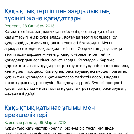
Құқықтық тәртіп пен заңдылықтың
түсінігі және қағидаттары
Реферат, 23 Октября 2013
Қоғам тәртіпке, заңдылыққа негізделіп, соған арқа сүйеп
қалыптасып, өмір сүре алады. Қоғамда тәртіп болмаса, ол
құлдырайды, қирайды, оның келешегі болмайды. Мұны
адамдар ежелден-ақ жақсы түсінген. Сондықтан да қоғамда
тәртіп адамдардың мінез-құлқын, іс-әрекетін реттейтін
қағидалардың әсерімен орнатылады. Қоғамдағы барлық
қарым-қатынасты құқықтық реттеу өте күрделі; ол көп салалы,
көп жүйелі процесс. Құқықтық басқарудың екі күрделі бағыты:
құқықтың қоғамдағы қатынастарға тигізетін әсері, ыкдалы
және құқықтық реттеудің, басқарудың рөлі. Бұл екі процесті
қосып айтқанда - қатынасты құқықтық реттеудің, басқарудың
механизмі дейді.
Құқықтық қатынас ұғымы мен
ерекшеліктері
Курсовая работа, 09 Марта 2013
Құқықтық қатынастар -белгілі бір өндіріс тәсілі негізінде
өндірісте және өмірде адамдар арасында қалыптасатын күрделі