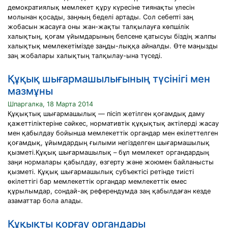
демократиялық мемлекет құру күресіне тиянақты үлесін
молынан қосады, заңның беделі артады. Сол себепті заң
жобасын жасауға оны жан-жақты талқылауға көпшілік
халықтың, қоғам үйымдарының белсене қатысуы біздің жалпы
халықтық мемлекетімізде заңды-лыққа айналды. Өте маңызды
заң жобалары халықтың талқылау-ына түседі.
Құқық шығармашылығының түсінігі мен
мазмұны
Шпаргалка, 18 Марта 2014
Құқықтық шығармашылық — пісіп жетілген қоғамдық даму
қажеттіліктеріне сәйкес, нормативтік құқықтық актілерді жасау
мен қабылдау бойынша мемлекеттік органдар мен екілеттелген
қоғамдық, ұйымдардың ғылыми негізделген шығармашылық
қызметі.Құқық шығармашылық – бұл мемлекет органдардың
заңи нормалары қабылдау, өзгерту және жоюмен байланысты
қызметі. Құқық шығармашылық субъектісі ретінде тиісті
өкілеттігі бар мемлекеттік органдар мемлекеттік емес
құрылымдар, сондай-ақ референдумда заң қабылдаған кезде
азаматтар бола алады.
Құқықты қорғау органдары