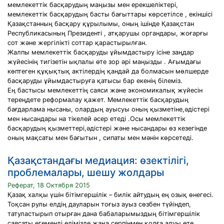
мемлекеттік басқарудың маңызы мен ерекшеліктері,
мемлекеттік басқарудың басты бағыттары көрсетілсе , екіншісі
Қазақстанның басқару құрылымы, оның ішінде Қазақстан
Республикасының Президенті , атқарушы органдары, жоғарғы
сот және жергілікті соттар қарастырылған.
Жалпы мемлекеттік басқаруды ұйымдастыру ісіне заңдар
жүйесінің тигізетін ықпалы өте зор әрі маңызды . Ағымдағы
көптеген құқықтық актілердің қандай да болмасын мөлшерде
басқаруды ұйымдастыруға қатысы бар екенің білеміз.
Ең бастысы мемлекеттің саяси және экономикалық жүйесін
тереңдете реформалау қажет. Мемлекеттік басқарудың
бағдарлама нысаны, олардың ауысуы оның қызметіне,әдістері
мен нысандары на тікелей әсер етеді .Осы мемлекеттік
басқарудың қызметтері,әдістері және нысандары өз кезегінде
оның мақсаты мен бағытын , сипаты мен мәнін көрсетеді.
Қазақстандағы медиация: өзектілігі,
проблемалары, шешу жолдары
Реферат, 18 Октября 2015
Қазақ халқы үшін бітімгершілік – билік айтудың ең озық өнегесі.
Тоқсан рулы елдің дауларын тоғыз ауыз сөзбен түйіндеп,
татуластырып отырған дана бабаларымыздың бітімгершілік
саясаты егеменді елімізде жаңа серпінмен қолға алуы өте