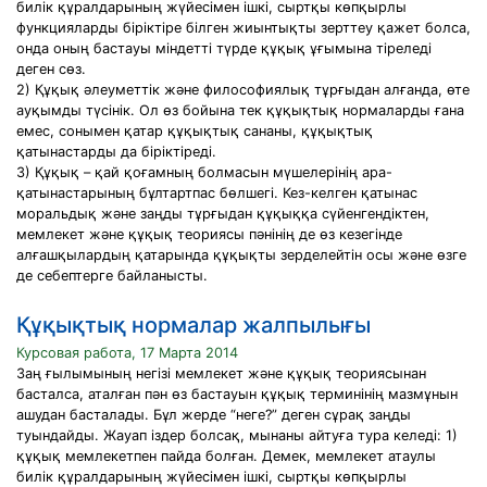
билік құралдарының жүйесімен ішкі, сыртқы көпқырлы
функцияларды біріктіре білген жиынтықты зерттеу қажет болса,
онда оның бастауы міндетті түрде құқық ұғымына тіреледі
деген сөз.
2) Құқық әлеуметтік және философиялық тұрғыдан алғанда, өте
ауқымды түсінік. Ол өз бойына тек құқықтық нормаларды ғана
емес, сонымен қатар құқықтық сананы, құқықтық
қатынастарды да біріктіреді.
3) Құқық – қай қоғамның болмасын мүшелерінің ара-
қатынастарының бұлтартпас бөлшегі. Кез-келген қатынас
моральдық және заңды тұрғыдан құқыққа сүйенгендіктен,
мемлекет және құқық теориясы пәнінің де өз кезегінде
алғашқылардың қатарында құқықты зерделейтін осы және өзге
де себептерге байланысты.
Құқықтық нормалар жалпылығы
Курсовая работа, 17 Марта 2014
Заң ғылымының негізі мемлекет және құқық теориясынан
басталса, аталған пән өз бастауын құқық терминінің мазмұнын
ашудан басталады. Бұл жерде “неге?” деген сұрақ заңды
туындайды. Жауап іздер болсақ, мынаны айтуға тура келеді: 1)
құқық мемлекетпен пайда болған. Демек, мемлекет атаулы
билік құралдарының жүйесімен ішкі, сыртқы көпқырлы