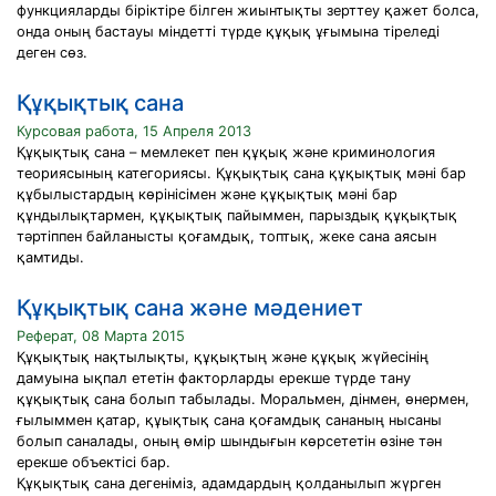
функцияларды біріктіре білген жиынтықты зерттеу қажет болса,
онда оның бастауы міндетті түрде құқық ұғымына тіреледі
деген сөз.
Құқықтық сана
Курсовая работа, 15 Апреля 2013
Құқықтық сана – мемлекет пен құқық және криминология
теориясының категориясы. Құқықтық сана құқықтық мәні бар
құбылыстардың көрінісімен және құқықтық мәні бар
құндылықтармен, құқықтық пайыммен, парыздық құқықтық
тәртіппен байланысты қоғамдық, топтық, жеке сана аясын
қамтиды.
Құқықтық сана және мәдениет
Реферат, 08 Марта 2015
Құқықтық нақтылықты, құқықтың және құқық жүйесінің
дамуына ықпал ететін факторларды ерекше түрде тану
құқықтық сана болып табылады. Моральмен, дінмен, өнермен,
ғылыммен қатар, құықтық сана қоғамдық сананың нысаны
болып саналады, оның өмір шындығын көрсететін өзіне тән
ерекше объектісі бар.
Құқықтық сана дегеніміз, адамдардың қолданылып жүрген