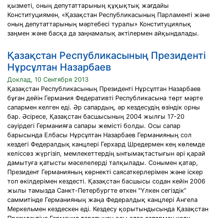
қызметі, оның депутаттарының құқықтық жағдайы
Конституциямен, «Қазақстан Республикасының Парламенті және
оның депутаттарының мәртебесі туралы» Конституциялық
заңмен және басқа да заңнамалық актілермен айқындалады.
Қазақстан Республикасының Президенті
Нұрсұлтан Назарбаев
Доклад, 10 Сентября 2013
Қазақстан Республикасының Президенті Нұрсұлтан Назарбаев
бұған дейін Германия Федеративті Республикасына төрт мәрте
сапармен келген еді. Әр сапардың, әр кездесудің өзіндік орны
бар. Әсіресе, Қазақстан басшысының 2004 жылғы 17-20
сәуірдегі Германияға сапары жемісті болды. Осы сапар
барысында Елбасы Нұрсұлтан Назарбаев Германияның сол
кездегі Федералдық канцлері Герхард Шредермен кең көлемде
келіссөз жүргізіп, мемлекеттердің ынтымақтастығын әрі қарай
дамытуға қатысты мәселелерді талқылады. Сонымен қатар,
Президент Германияның көрнекті саясаткерлерімен және іскер
топ өкілдерімен кездесті. Қазақстан басшысы содан кейін 2006
жылы тамызда Санкт-Петербургте өткен "Үлкен сегіздік”
саммитінде Германияның жаңа Федералдық канцлері Ангела
Меркельмен кездескен еді. Кездесу қорытындысында Қазақстан