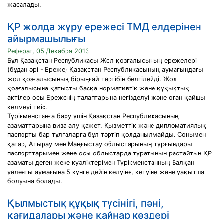
жасалады.
ҚР жолда жүру ережесі ТМД елдерінен
айырмашылығы
Реферат, 05 Декабря 2013
Бұл Қазақстан Республикасы Жол қозғалысының ережелерi
(бұдан әрi - Ереже) Қазақстан Республикасының аумағындағы
жол қозғалысының бiрыңғай тәртiбiн белгiлейдi. Жол
қозғалысына қатысты басқа нормативтiк және құқықтық
актiлер осы Ереженiң талаптарына негiзделуi және оған қайшы
келмеуi тиiс.
Түрікменстанға бару үшін Қазақстан Республикасының
азаматтарына виза алу қажет. Қызметтік және дипломатиялық
паспорты бар тұлғаларға бұл тәртіп қолданылмайды. Сонымен
қатар, Атырау мен Маңғыстау облыстарының тұрғындары
паспорттарымен және осы облыстарда тұратынын растайтын ҚР
азаматы деген жеке куәліктерімен Түрікменстанның Балқан
уәләяты аумағына 5 күнге дейін келуіне, кетуіне және уақытша
болуына болады.
Қылмыстық құқық түсінігі, пәні,
қағидалары және қайнар көздері