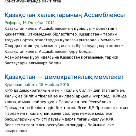
Конституциясында бекiтiлген
Қазақстан халықтарының Ассамблеясы
Реферат, 16 Октября 2014
Қазақстан халқы Ассамблеясының құрылуы – объективті
қажеттілік. Этномәдени бірлестіктер. Қазақстан – тарихи
тағдыры ортақ этностардан құралған унитаралы мемлекет.
Оларды ортақ құрылымның аясына біріктірудің сара жолы –
Қазақстан халқы Ассамблеясын құру болды.
Асамблеяны құру идеясына Қазақстан қоғамының тарихи
бастаулары алғышарт болды.
Қазақстан — демократиялық мемлекет
Курсовая работа, 18 Ноября 2015
ҚРК-да демократияның мәні - «халық билігі» деп атап айтқан.
Халық өз билігін тікелей өз өкілдері арқылы жүргізеді. ҚРК-да
халық атынан сөйлеу құқы Парламент пен Республика
Президентіне берілетіндігі бекітілген. Яғни, ҚР Президентін және
Парламентті халықтың өзінің сайлауы немесе мемлекет
басшыларының тиісті лауазымдарға тағайындалуы ҚРК
белгілеген тәртіп пен республика заңдары бойынша іске
асырылады.