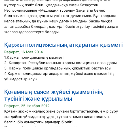
құптарлық жайт.Яғни, қолданысқа енген Қазақстан
Республикасының «Медиация туралы» Заңы аты бөлек
болғанымен қазақ құқығы үшін жат дүние емес. Бұл «алдыңа
келсе атаңның да құнын кеш» деген қағиданы басшылыққа
алған дарабоз билердің дәстүрлі билік жүргізу тәсілінің заңды
жалғасыдепесептеуге болады.
Қаржы полициясының атқаратын қызметі
Реферат, 16 Мая 2014
1.Қаржы полициясының қызметі
2. Қазақстан Республикасының қаржы полициясы органдары
3. Қаржы полициясы органдарының құқықтық бастамасы
4.Қаржы полициясы органдарының жүйесі және қызметінің
ұйымдастырылуы
Қоғамның саяси жүйесі қызметінің
түсінігі және құрылымы
Реферат, 25 Ноября 2012
Қоғам- экономикалық және рухани біртұтастықпен, өмір сұру
жағдайын ұйымдастырудың тұтастығымен сипатталатын,
белгілі бір аумақтағы адамдар бірлігі.