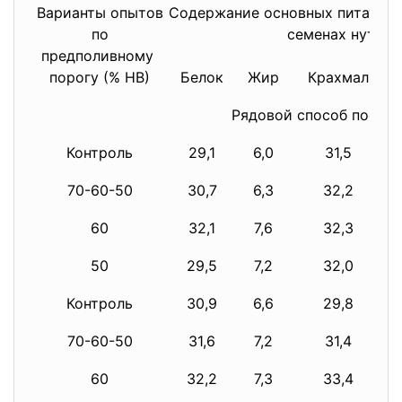
Варианты опытов
Содержание основных питатель
по
семенах нута,
предполивному
порогу (% НВ)
Белок
Жир
Крахмал
Рядовой способ посева
Контроль
29,1
6,0
31,5
70-60-50
30,7
6,3
32,2
60
32,1
7,6
32,3
50
29,5
7,2
32,0
Контроль
30,9
6,6
29,8
70-60-50
31,6
7,2
31,4
60
32,2
7,3
33,4