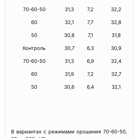
70-60-50
31,3
7,2
32,2
60
32,1
7,7
32,8
50
30,8
7,1
31,8
Контроль
30,7
6,3
30,9
70-60-50
31,3
6,9
32,4
60
31,9
7,2
32,7
50
30,6
6,4
32,1
В вариантах с режимами орошения 70-60-50,