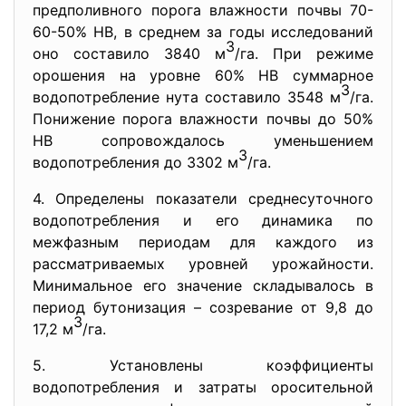
предполивного порога влажности почвы 70-
60-50% НВ, в среднем за годы исследований
3
оно составило 3840 м
/га. При режиме
орошения на уровне 60% НВ суммарное
3
водопотребление нута составило 3548 м
/га.
Понижение порога влажности почвы до 50%
НВ сопровождалось уменьшением
3
водопотребления до 3302 м
/га.
4. Определены показатели среднесуточного
водопотребления и его динамика по
межфазным периодам для каждого из
рассматриваемых уровней урожайности.
Минимальное его значение складывалось в
период бутонизация – созревание от 9,8 до
3
17,2 м
/га.
5. Установлены коэффициенты
водопотребления и затраты оросительной