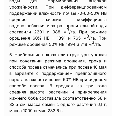
воды для формирования высокой
урожайности. При дифференцированном
поддержании влажности почвы 70-60-50% НВ
средние значения коэффициента
водопотребления и затрат оросительной воды
3
составили 2201 и 988 м
/га. При режиме
3
орошения 60% НВ - 1891 и 765 м
/га. При
3
режиме орошения 50% НВ 1994 и 718 м
/га.
6. Наибольшие показатели структуры урожая
при сочетании режима орошения, срока и
способа посева отмечались при посеве 10 мая
в варианте с поддержанием предполивного
порога влажности почвы 60% НВ при рядовом
способе посева. В среднем за три года
средняя высота растений и прикрепления
нижнего боба составила соответственно 58 и
33,5 см, масса семян с одного растения 6,1 г,
масса 1000 семян 282,6 г.