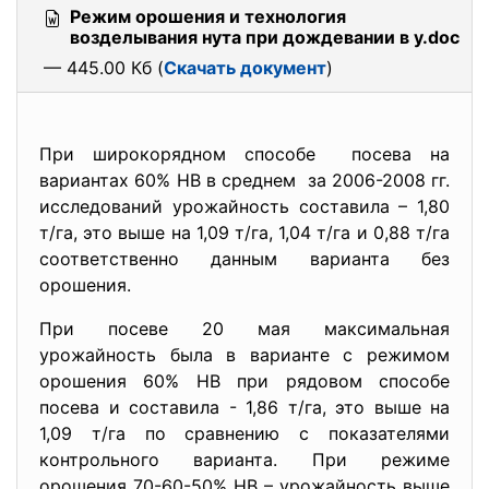
Режим орошения и технология
возделывания нута при дождевании в у.doc
— 445.00 Кб (
Скачать документ
)
При широкорядном способе посева на
вариантах 60% НВ в среднем за 2006-2008 гг.
исследований урожайность составила – 1,80
т/га, это выше на 1,09 т/га, 1,04 т/га и 0,88 т/га
соответственно данным варианта без
орошения.
При посеве 20 мая максимальная
урожайность была в варианте с режимом
орошения 60% НВ при рядовом способе
посева и составила - 1,86 т/га, это выше на
1,09 т/га по сравнению с показателями
контрольного варианта. При режиме
орошения 70-60-50% НВ – урожайность выше