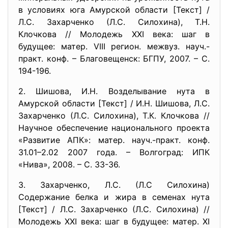
в условиях юга Амурской области [Текст] /
Л.С. Захарченко (Л.С. Силохина), Т.Н.
Клочкова // Молодежь XXI века: шаг в
будущее: матер. VIII регион. межвуз. науч.-
практ. конф. – Благовещенск: БГПУ, 2007. – С.
194-196.
2. Шишова, И.Н. Возделывание нута в
Амурской области [Текст] / И.Н. Шишова, Л.С.
Захарченко (Л.С. Силохина), Т.К. Клочкова //
Научное обеспечение национального проекта
«Развитие АПК»: матер. науч.-практ. конф.
31.01–2.02 2007 года. – Волгоград: ИПК
«Нива», 2008. – С. 33-36.
3. Захарченко, Л.С. (Л.С Силохина)
Содержание белка и жира в семенах нута
[Текст] / Л.С. Захарченко (Л.С. Силохина) //
Молодежь XXI века: шаг в будущее: матер. XI