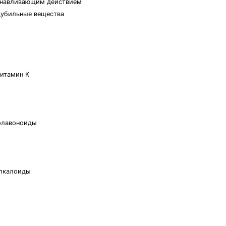
анавливающим действием
дубильные вещества
витамин К
 флавоноиды
алкалоиды