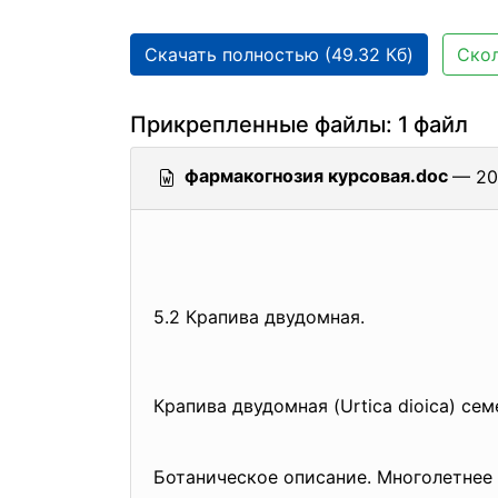
Скачать полностью (49.32 Кб)
Скол
Прикрепленные файлы: 1 файл
фармакогнозия курсовая.doc
— 201
5.2 Крапива двудомная.
Крапива двудомная (Urtica dioica) сем
Ботаническое описание. Многолетнее