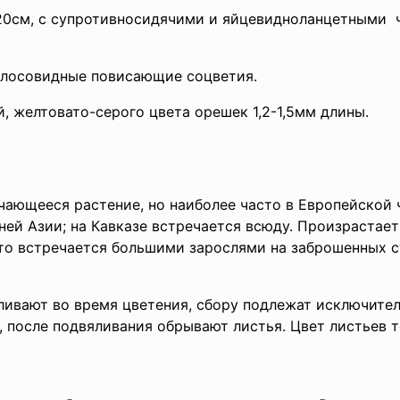
120см, с супротивносидячими и яйцевидноланцетными
колосовидные повисающие соцветия.
, желтовато-серого цвета орешек 1,2-1,5мм длины.
ающееся растение, но наиболее часто в Европейской ч
ей Азии; на Кавказе встречается всюду. Произрастает 
сто встречается большими зарослями на заброшенных 
вливают во время цветения, сбору подлежат исключител
 после подвяливания обрывают листья. Цвет листьев т