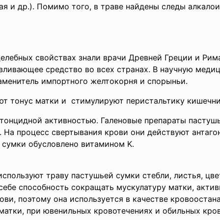
ая и др.). Помимо того, в траве найдены следы алкало
елебных свойствах знали врачи Древней Греции и Рима
вливающее средство во всех странах. В научную медиц
аменитель импортного желтокорня и спорыньи.
т тонус матки и стимулируют перистальтику
кишечни
тонцидной активностью. Галеновые препараты пастуш
На процесс свертывания крови они действуют антагон
 сумки обусловлено витамином K.
спользуют траву пастушьей сумки стебли, листья, цве
 себе способность сокращать мускулатуру матки, акт
ови, поэтому она используется в качестве кровоостан
 матки, при ювенильных кровотечениях и обильных кро