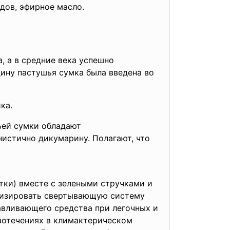
идов, эфирное масло.
, а в средние века успешно
ину пастушья сумка была введена во
ка.
ьей сумки обладают
истично дикумарину. Полагают, что
тки) вместе с зелеными стручками и
ивизировать свертывающую систему
авливающего средства при легочных и
вотечениях в климактерическом