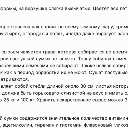
формы, на верхушке слегка выемчатые. Цветет все лет
спространена как сорняк по всему земному шару, кром
 пустырях, огородах и полях, иногда даже образует заро
 сырьем является трава, которая собирается во время
орни пастушьей сумки оставляют. Траву собирают вме
озревшими семенами не собирают. Также нельзя собира
к как в период обработки их не моют. Сушат пастушью
ветриваются.
вляет собой стебли длиной около 30 см, листья котор
а должна быть горьковато-слизистой на вкус и иметь с
 25 кг и 100 кг. Хранить лекарственное сырье можно 3 
й сумки содержится значительное количество витамин
, ацетилхолин, тирамин и гистамин, флавоновый глико