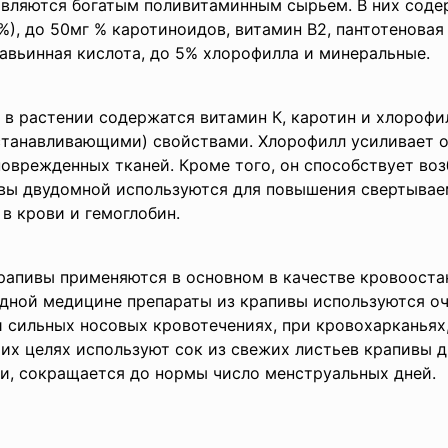
являются богатым поливитаминным сырьем. В них соде
6%), до 50мг % каротиноидов, витамин В2, пантотеновая
авьинная кислота, до 5% хлорофилла и минеральные.
 в растении содержатся витамин К, каротин и хлорофи
танавливающими) свойствами. Хлорофилл усиливает о
поврежденных тканей. Кроме того, он способствует в
вы двудомной используются для повышения свертывае
в крови и гемоглобин.
рапивы применяются в основном в качестве кровоост
дной медицине препараты из крапивы используются оч
 сильных носовых кровотечениях, при кровохарканьях,
тих целях используют сок из свежих листьев крапивы 
и, сокращается до нормы число менструальных дней.