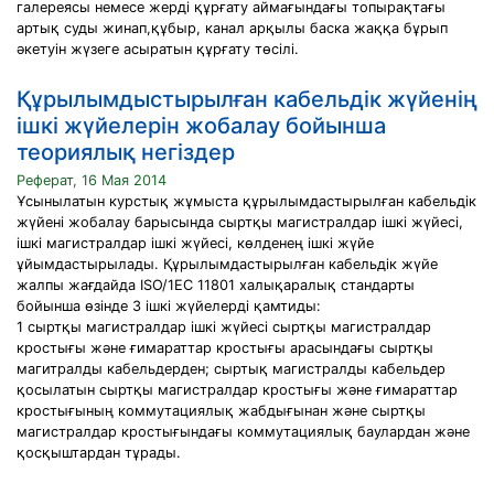
галереясы немесе жерді құрғату аймағындағы топырақтағы
артық суды жинап,құбыр, канал арқылы баска жаққа бұрып
әкетуін жүзеге асыратын құрғату төсілі.
Құрылымдыстырылған кабельдік жүйенің
ішкі жүйелерін жобалау бойынша
теориялық негіздер
Реферат, 16 Мая 2014
Ұсынылатын курстық жұмыста құрылымдастырылған кабельдік
жүйені жобалау барысында сыртқы магистралдар ішкі жүйесі,
ішкі магистралдар ішкі жүйесі, көлденең ішкі жүйе
ұйымдастырылады. Құрылымдастырылған кабельдік жүйе
жалпы жағдайда ISO/1EC 11801 халықаралық стандарты
бойынша өзінде 3 ішкі жүйелерді қамтиды:
1 сыртқы магистралдар ішкі жүйесі сыртқы магистралдар
кростығы және ғимараттар кростығы арасындағы сыртқы
магитралды кабельдерден; сыртық магистралды кабельдер
қосылатын сыртқы магистралдар кростығы және ғимараттар
кростығының коммутациялық жабдығынан және сыртқы
магистралдар кростығындағы коммутациялық баулардан және
қосқыштардан тұрады.