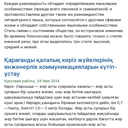
Каждая разновидность обладает определёнными языковыми
особенностями (прежде всего лексикой и грамматикой) и
противопоставлена другим таким же разновидностям
литературного языка, которые соотносятся с другими сферами
жизни и обладают собственными языковыми особенностями.
Стиль связан с состоянием общества, он исторически изменчив.
Во времена Ломоносова можно было говорить только о стилях
книжной речи; при этом выделялись три стиля: высокий,
средний и низкий.
Қарағанды қалалық кәріз жүйелерінің
инженерлік коммуникацияларын күтіп-
ұстау
Курсовая работа, 04 Мая 2014
Кәріз- (парсыша — жер асты суармалы каналы— жер асты
суларын бір орынға жинап, оны жер бетіне шығарып,
шаруашылыққа пайдалану үшін жер астынан көлбей қазылған
куыс арна.) Кәріздің ұзындығы бірнеше километрге дейін, ені 0,7
—1метр, биіктігі 1,5— 2 метр болады. Жер асты суларын бір
орынға жинап, оларды шаруашылықта пайдалану мақсатында
жер бетіне шығару үшін жасалған, көлбеуге дерлік бағытта жер
асты суларының ағысы бойынша орналасқан жер асты