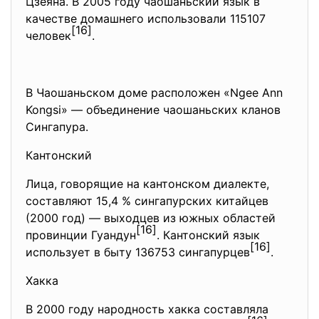
Цзеяна. В 2005 году чаошаньский язык в
качестве домашнего использовали 115107
[16]
человек
.
В Чаошаньском доме расположен «Ngee Ann
Kongsi» — объединение чаошаньских кланов
Сингапура.
Кантонский
Лица, говорящие на кантонском диалекте,
составляют 15,4 % сингапурских китайцев
(2000 год) — выходцев из южных областей
[16]
провинции Гуандун
. Кантонский язык
[16]
использует в быту 136753 сингапурцев
.
Хакка
В 2000 году народность хакка составляла