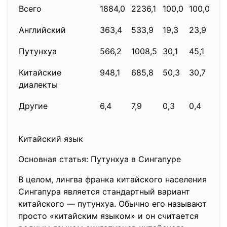
Всего
1884,0
2236,1
100,0
100,0
18,
Английский
363,4
533,9
19,3
23,9
46
Путунхуа
566,2
1008,5
30,1
45,1
78,
Китайские
948,1
685,8
50,3
30,7
−2
диалекты
Другие
6,4
7,9
0,3
0,4
23
Китайский язык
Основная статья: Путунхуа в Сингапуре
В целом, лингва франка китайского населения
Сингапура является стандартный вариант
китайского — путунхуа. Обычно его называют
просто «китайским языком» и он считается