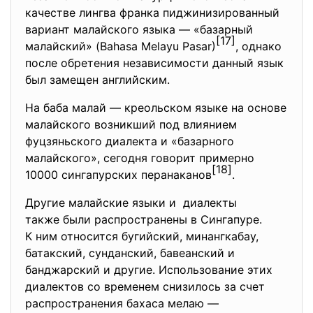
качестве лингва франка пиджинизированный
вариант малайского языка — «базарный
[17]
малайский» (Bahasa Melayu Pasar)
, однако
после обретения независимости данный язык
был замещен английским.
На баба малай — креольском языке на основе
малайского возникший под влиянием
фуцзяньского диалекта и «базарного
малайского», сегодня говорит примерно
[18]
10000 сингапурских перанаканов
.
Другие малайские языки и диалекты
также были распространены в Сингапуре.
К ним относится бугийский, минангкабау,
батакский, сунданский, бавеанский и
банджарский и другие. Использование этих
диалектов со временем снизилось за счет
распространения бахаса мелаю —