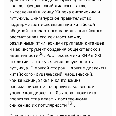
являлся фуцзяньский диалект, также
вытесненный к концу XX века английским и
путунхуа. Сингапурское правительство
поддерживает использование китайской
общиной стандартного варианта китайского,
рассматривая его как мост между
различными этническими группами китайцев
и как инструмент создания общекитайской
[5]
идентичности
. Рост экономики КНР в XXI
столетии также увеличил популярность
путунхуа. С другой стороны, другие диалекты
китайского (фуцзяньский, чаошаньский,
хайнаньский, хакка и кантонский)
рассматриваются на правительственном
уровне как диалекты. Языковая политика
правительства ведет к постепенному
[6]
снижению их популярности
.
Основная статья: Сингапурский вариант