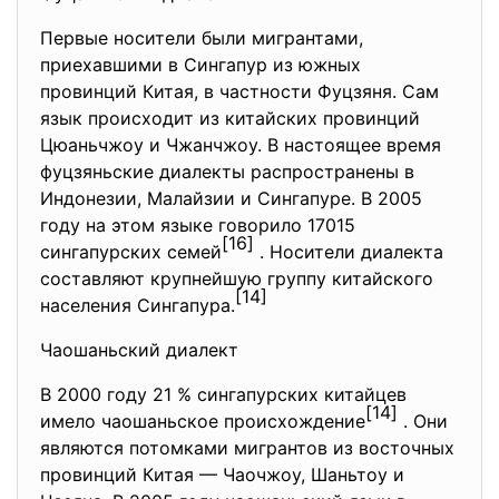
Первые носители были мигрантами,
приехавшими в Сингапур из южных
провинций Китая, в частности Фуцзяня. Сам
язык происходит из китайских провинций
Цюаньчжоу и Чжанчжоу. В настоящее время
фуцзяньские диалекты распространены в
Индонезии, Малайзии и Сингапуре. В 2005
году на этом языке говорило 17015
[16]
сингапурских семей
. Носители диалекта
составляют крупнейшую группу китайского
[14]
населения Сингапура.
Чаошаньский диалект
В 2000 году 21 % сингапурских китайцев
[14]
имело чаошаньское происхождение
. Они
являются потомками мигрантов из восточных
провинций Китая — Чаочжоу, Шаньтоу и