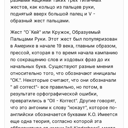
разными нациями таких трех типичных
жестов, как кольцо из пальцев руки,
поднятый вверх большой палец и V -
образный жест пальцами.
Жест "O`Кей" или Кружок, Образуемый
Пальцами Руки. Этот жест был популяризован
в Америке в начале 19 века, главным образом,
прессой, которая в то время начала кампанию
по сокращению слов и ходовых фраз до их
начальных букв. Существуют разные мнения
относительно того, что обозначают инициалы
"ОК.". Некоторые считают, что они обозначали
" all correct"- все правильно, но потом, в
результате орфографической ошибки,
превратились в "Oll - Korrect". Другие говорят,
что это антоним к слову "нокаут", которое по-
английски обозначается буквами К.О. Имеется
еще одна теория, согласно которой эта