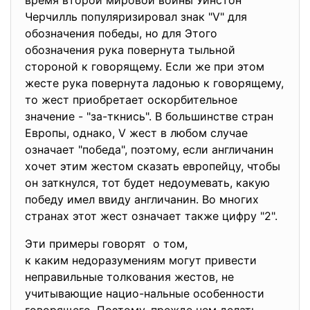
время второй мировой войны Уинстон
Черчилль популяризировал знак "V" для
обозначения победы, но для Этого
обозначения рука повернута тыльной
стороной к говорящему. Если же при этом
жесте рука повернута ладонью к говорящему,
то жест приобретает оскорбительное
значение - "за-ткнись". В большинстве стран
Европы, однако, V жест в любом случае
означает "победа", поэтому, если англичанин
хочет этим жестом сказать европейцу, чтобы
он заткнулся, тот будет недоумевать, какую
победу имел ввиду англичанин. Во многих
странах этот жест означает также цифру "2".
Эти примеры говорят о том,
к каким недоразумениям могут привести
неправильные толкования жестов, не
учитывающие нацио-нальные особенности