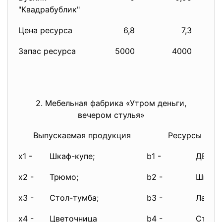
"Квадрабублик"
Цена ресурса
6,8
7,3
Запас ресурса
5000
4000
2. Мебельная фабрика «Утром деньги,
вечером стулья»
Выпускаемая продукция
Ресурсы для 
x1 -
Шкаф-купе;
b1 -
ДВП;
x2 -
Трюмо;
b2 -
Шпон;
x3 -
Стол-тумба;
b3 -
Ламин
x4 -
Цветочница
b4 -
Стекл