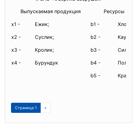
Выпускаемая продукция
Ресурсы для 
x1 -
Ежик;
b1 -
Хлопок;
x2 -
Суслик;
b2 -
Каучук;
x3 -
Кролик;
b3 -
Силико
x4 -
Бурундук
b4 -
Полиур
b5 -
Красит
Страница 1
»