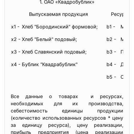
1. ОАО «Квадробублик»
Выпускаемая продукция
Ресурсы 
x1 -
Хлеб "Бородинский" формовой;
b1 -
Мука
x2 -
Хлеб "Белый" подовый;
b2 -
Мука
x3 -
Хлеб Славянский подовый;
b3 -
Подс
x4 -
Бублик "Квадрабублик"
b4 -
Дрож
b5 -
Спец
Все данные о товарах и ресурсах,
необходимых для их производства,
себестоимость единицы продукции
(количество использованных ресурсов * цену
за единицу ресурса), цену реализации,
прибыль предприятия (цена реализации