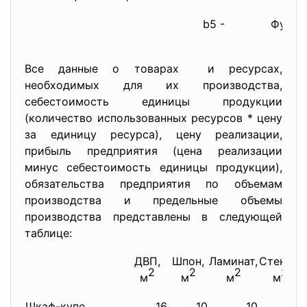
b5 -
Фурни
Все данные о товарах и ресурсах,
необходимых для их производства,
себестоимость единицы продукции
(количество использованных ресурсов * цену
за единицу ресурса), цену реализации,
прибыль предприятия (цена реализации
минус себестоимость единицы продукции),
обязательства предприятия по объемам
производства и предельные объемы
производства представлены в следующей
таблице:
ДВП,
Шпон,
Ламинат,
Стекло,
2
2
2
2
м
м
м
м
Шкаф-купе
16
10
10
6