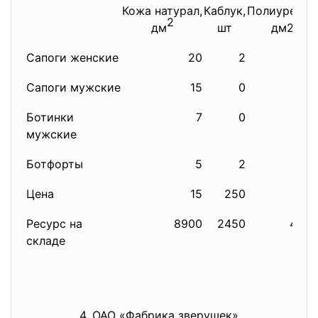
Кожа натурал,
Каблук,
Полиуретан,
2
дм
шт
дм2
Сапоги женские
20
2
7
Сапоги мужские
15
0
10
Ботинки
7
0
3
мужские
Ботфорты
5
2
1
Цена
15
250
0,5
Ресурс на
8900
2450
4300
складе
4. ОАО «Фабрика зверушек»