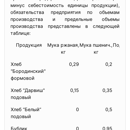
минус себестоимость единицы продукции),
обязательства предприятия по объемам
производства и предельные объемы
производства представлены в следующей
таблице:
Продукция
Мука ржаная,
Мука пшенич.,
Подсо
кг
кг
мас
Хлеб
0,29
0,2
"Бородинский"
формовой
Хлеб "Дарвиш"
0,15
0,35
подовый
Хлеб “Белый”
0
0,5
подовый
Бублик
0
0,95