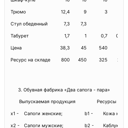
Трюмо
12,4
9
3
2,5
Стул обеденный
7,3
7,3
Табурет
1,7
1
0,7
0,34
Цена
38,3
45
540
123
Ресурс на складе
800
450
325
240
3. Обувная фабрика «Два сапога - пара»
Выпускаемая продукция
Ресурсы для 
x1 -
Сапоги женские;
b1 -
Кожа нату
x2 -
Сапоги мужские;
b2 -
Каблук;