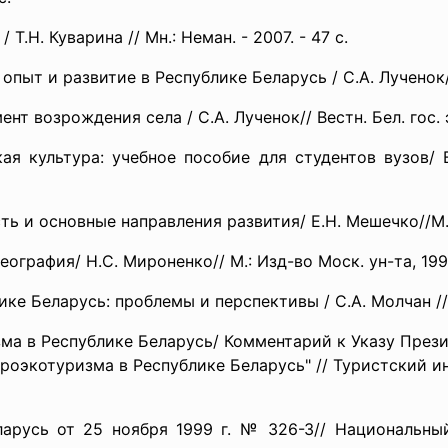
Т.Н. Куварина // Мн.: Неман. - 2007. - 47 с.
опыт и развитие в Республике Беларусь / С.А. Лученок//М
нт возрождения села / С.А. Лученок// Вестн. Бел. гос. эк
я культура: учебное пособие для студентов вузов/ В
ь и основные направления развития/ Е.Н. Мешечко//М.: Ф
графия/ Н.С. Мироненко// М.: Изд-во Моск. ун-та, 1991.
ке Беларусь: проблемы и перспективы / С.А. Молчан // М
ма в Республике Беларусь/ Комментарий к Указу Прези
гроэкотуризма в Республике Беларусь" // Туристский и
ларусь от 25 ноября 1999 г. № 326-З// Национальны