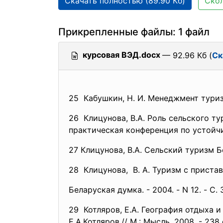
Скачать полностью (89.90 Кб)
Скол
Прикрепленные файлы: 1 файл
курсовая ВЭД.docx
— 92.96 Кб (
Ск
25 Кабушкин, Н. И. Менеджмент туризма
26 Клицунова, В.А. Роль сельского т
практическая конференция по устойчив
27 Клицунова, В.А. Сельский туризм Бе
28 Клицунова, В. А. Туризм с приста
Беларуская думка. - 2004. - N 12. - С. 
29 Котляров, Е.А. География отдыха
Е.А.Котляров.// М.: Мысль, 2008. - 238 