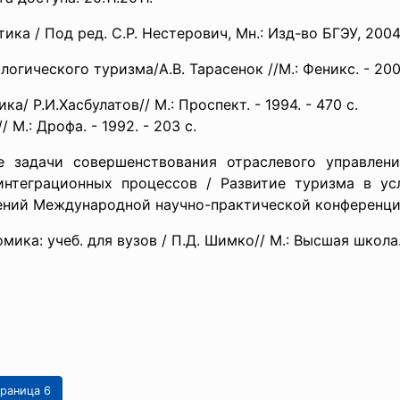
ка / Под ред. С.Р. Нестерович, Мн.: Изд-во БГЭУ, 200
огического туризма/А.В. Тарасенок //М.: Феникс. - 2000
а/ Р.И.Хасбулатов// М.: Проспект. - 1994. - 470 с.
/ М.: Дрофа. - 1992. - 203 с.
 задачи совершенствования отраслевого управлени
интеграционных процессов / Развитие туризма в ус
ний Международной научно-практической конференции// 
ка: учеб. для вузов / П.Д. Шимко// М.: Высшая школа. 
раница 6