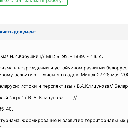
ько стоит заказать работу?
ачать документ
)
/ Н.И.Кабушкин// Мн.: БГЭУ. - 1999. - 416 с.
уризма в возрождении и устойчивом развитии белорус
ому развитию: тезисы докладов. Минск 27-28 мая 2004//
ларуси: истоки и перспективы / В.А.Клицунова// Беларус
вкой "агро" / В. А. Клицунова //
35-40.
 и туризма. Формирование и развитие территориальных
с.