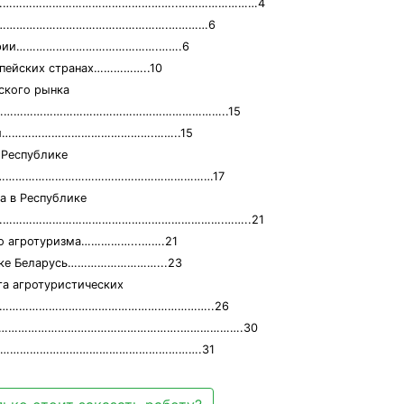
………………………………………………..……………………4
………………………………………………………….…………6
ндустрии…………………………………….…….6
ропейских странах……………..10
ского рынка
…………………………………………………………………..15
номики……………………………………….……..15
 Республике
……………………………………………………………………17
а в Республике
…………………………………………………………….……..21
го агротуризма……………...…….21
блике Беларусь………………………...23
та агротуристических
…………………………………………………………………..26
………………………………………………….……………….30
……………………………………………………………….31