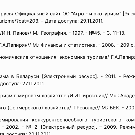
русь/ Официальный сайт ОО "Агро - и экотуризм" [Элек
turizme/?cat=203. – Дата доступа: 29.11.2011.
Н. Панов// М.: География. - 1997. - №45. - С. 11-13.
.А.Папирян// М.: Финансы и статистика. - 2008. - 209 с.
омические отношения: экономика туризма/ Г.А.Папирян
 в Беларуси [Электронный ресурс]. - 2011. - Режим д
 доступа: 27.11.2011.
изм в мировом хозяйстве /И.И.Пирожник// Мн.: Академи
о (фермерского) хозяйства/ Т.Револьд// М.: БЕК. - 2000.
мирования конкурентоспособного туристского комп
- 2002. - № 2. [Электронный ресурс]. – 2009. Режим 
та доступа: 20.11.2011.