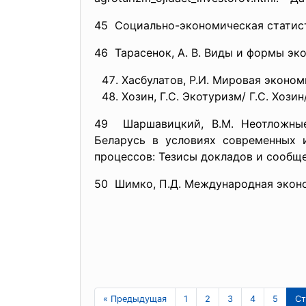
45 Социально-экономическая статисти
46 Тарасенок, А. В. Виды и формы экол
Хасбулатов, Р.И. Мировая экономик
Хозин, Г.С. Экотуризм/ Г.С. Хозин/
49 Шаршавицкий, В.М. Неотложные
Беларусь в условиях современных 
процессов: Тезисы докладов и сообще
50 Шимко, П.Д. Международная экономи
« Предыдущая
1
2
3
4
5
Ст