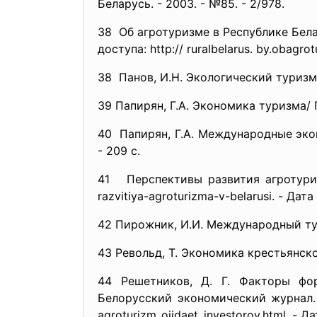
Беларусь. - 2003. - №85. - 2/978.
38 Об агротуризме в Республике Бела
доступа: http:// ruralbelarus. by.obagro
38 Панов, И.Н. Экологический туризм/И.
39 Папирян, Г.А. Экономика туризма/ Г
40 Папирян, Г.А. Международные экон
- 209 с.
41 Перспективы развития агротуризма
razvitiya-agroturizma-v-
belarusi. - Дата
42 Пирожник, И.И. Международный тур
43 Револьд, Т. Экономика крестьянског
44 Решетников, Д. Г. Факторы фор
Белорусский экономический журнал. 
agroturizm_ojidaet_investorov.
html. - Да