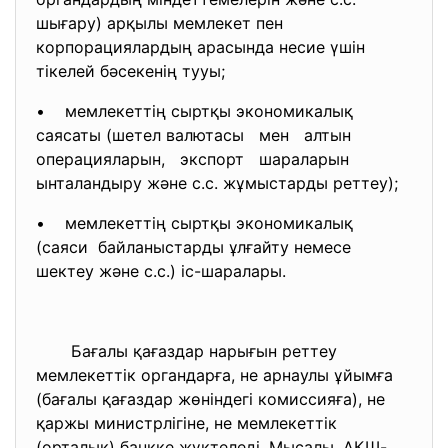
шығару) арқылы мемлекет пен
корпорациялардың арасында несие үшін
тікелей бәсекенің тууы;
• мемлекеттің сыртқы экономикалық
саясаты (шетел валютасы мен алтын
операцияларын, экспорт шараларын
ынталандыру және с.с. жұмыстарды реттеу);
• мемлекеттің сыртқы экономикалық
(саяси байланыстарды ұлғайту немесе
шектеу және с.с.) іс-шаралары.
Бағалы қағаздар нарығын реттеу
мемлекеттік органдарға, не арнаулы ұйымға
(бағалы қағаздар жөніндегі комиссияға), не
қаржы министрлігіне, не мемлекеттік
(орталық) банкке жүктеледі. Мысалы, АҚШ-