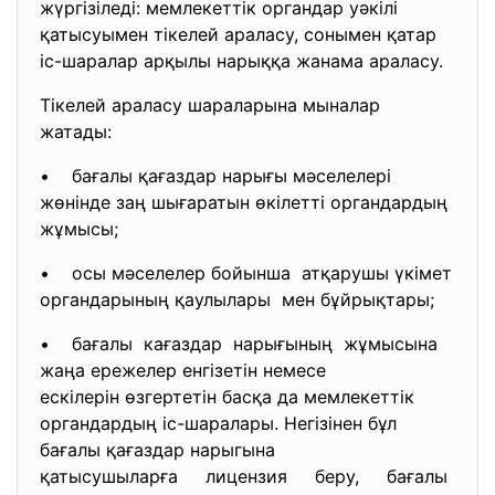
жүргізіледі: мемлекеттік органдар уәкілі
қатысуымен тікелей араласу, сонымен қатар
іс-шаралар арқылы нарыққа жанама араласу.
Тікелей араласу шараларына мыналар
жатады:
• бағалы қағаздар нарығы мәселелері
жөнінде заң шығаратын өкілетті органдардың
жұмысы;
• осы мәселелер бойынша атқарушы үкімет
органдарының қаулылары мен бұйрықтары;
• бағалы кағаздар нарығының жұмысына
жаңа ережелер енгізетін немесе
ескілерін өзгертетін басқа да мемлекеттік
органдардың іс-шаралары. Негізінен бұл
бағалы қағаздар нарыгына
қатысушыларға лицензия беру, бағалы