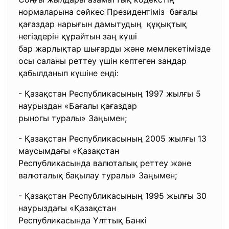
нормаларына сәйкес Президентіміз бағалы
қағаздар нарығын дамытудың құқықтық
негіздерін құрайтын заң күші
бар жарлықтар шығарды және мемлекетімізде
осы саланы реттеу үшін көптеген заңдар
қабылданып күшіне енді:
- Қазақстан Республикасының 1997 жылғы 5
наурыздан «Бағалы қағаздар
рыногы туралы» Заңымен;
- Қазақстан Республикасының 2005 жылғы 13
маусымдағы «Қазақстан
Республикасында валюталық ретт
еу және
валюталық бақылау туралы» Заңымен;
- Қазақстан Республикасының 1995 жылғы 30
наурыздағы «Қазақстан
Республикасында Ұлттық Банкі