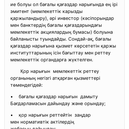
ие болуы ол бағалы қағаздар нарығында ең ірі
эмитент (мемлекеттік карызды
қаржыландыру), әрі инвестор (кәсіпорындар
мен банктердің бағалы қағаздарындағы
мемлекеттік акциялардың бумасы) болуына
байланысты туындайды. Сондай-ақ, бағалы
қағаздар нарығына қызмет көрсететін қаржы
институттарының ісін бағыттау мен реттеу
мемлекеттік органдарға жүктелген.
Қор нарығын мемлекеттік реттеу
органының негізгі атқарған қызметтері
төмендегідей:
• бағалы қағаздар нарығын дамыту
Бағдарламасын дайындау және орындау;
• қор нарығын реттейтін заңдар
мен нормативтік актілердің
жобасын дайындау;