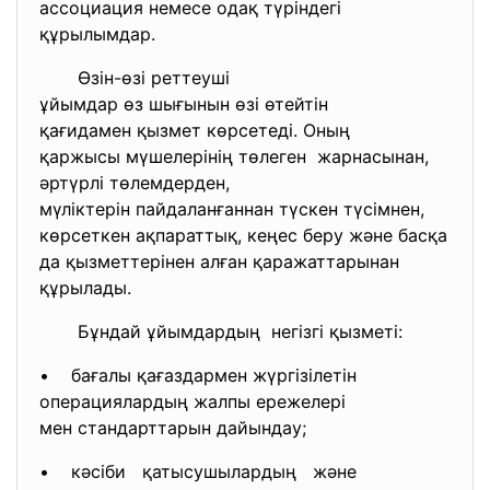
ассоциация немесе одақ түріндегі
құрылымдар.
Өзін-өзі реттеуші
ұйымдар өз шығынын өзі
өтейтін
қағидамен қызмет көрсетеді.
Оның
қаржысы мүшелерінің төлеген жарнасынан,
әртүрлі төлемдерден,
мүліктерін пайдаланғаннан түск
ен түсімнен,
көрсеткен ақпараттық, кеңес беру және басқа
да қызметтерінен алған қаражаттарынан
құрылады.
Бұндай ұйымдардың негізгі қызметі:
• бағалы қағаздармен жүргізілетін
операциялардың жалпы ережелері
мен стандарттарын дайындау;
• кәсіби қатысушылардың және