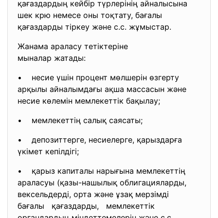
қағаздардың кейбір түрлерінің айналысына
шек крю немесе оны тоқтату, бағалы
қағаздарды тіркеу және с.с. жұмыстар.
Жанама араласу тетіктеріне
мыналар жатады:
• несие үшін процент мөлшерін өзгерту
арқылы айналымдағы ақша массасын және
несие көлемін мемлекеттік
бақылау;
• мемлекеттің салық саясаты;
• депозиттерге, несиелерге, қарыздарға
үкімет кепілдігі;
• қарыз капиталы нарығына мемлекеттің
араласуы (қазы-нашылық облигацияларды,
вексельдерді, орта және ұзақ мерзімді
бағалы қағаздарды, мемлекеттік
органдардың міндеттемелерін және с.с.