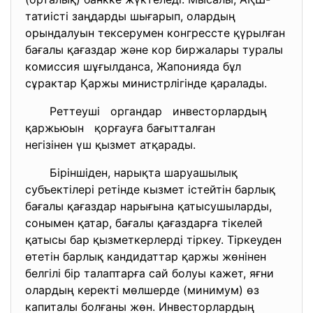
татиісті заңдарды шығарып, олардың
орындалуын тексерумен конгрессте қүрылған
бағалы қағаздар және кор биржалары туралы
комиссия шұғылданса, Жапонияда бұл
сұрактар Қаржы министрлігінде қаралады.
Реттеуші органдар инвесторлардың
қаржьюын қорғауға бағытталған
негізінен үш қызмет атқарады.
Біріншіден, нарықта шаруашылық
субъектілері ретінде кызмет істейтін барлық
бағалы қағаздар нарығына қатысушыларды,
сонымен қатар, бағалы қағаздарға тікелей
қатысы бар қызметкерлерді тіркеу. Тіркеуден
өтетін барлық кандидаттар қаржы жөнінен
белгілі бір талаптарға сай болуы кажет, яғни
олардың керекті мөлшерде (минимум) өз
капиталы болғаны жөн. Инвесторлардың