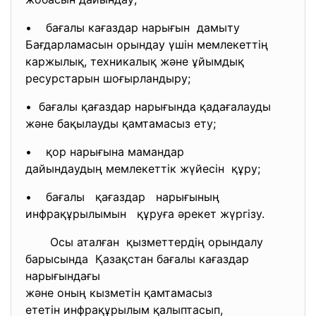
• бағалы кағаздар нарығын дамыту
Бағдарламасын орындау үшін мемлекеттің
каржылық, техникалық және ұйымдық
ресурстарын шоғырландыру;
• бағалы қағаздар нарығында қадағалауды
және бақылауды қамтамасыз ету;
• қор нарығына мамандар
дайындаудың мемлекеттік
жүйесін құру;
• бағалы қағаздар нарығының
инфрақұрылымын құруға әрекет жүргізу.
Осы аталған қызметтердің орындалу
барысында Қазақстан бағалы кағаздар
нарығындағы
және оның кызметін қамтамасыз
ететін инфрақұрылым
қалыптасып,