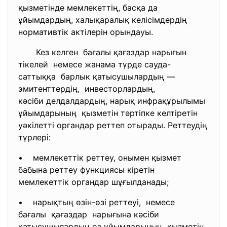
қызметінде мемлекеттің, басқа да
ұйымдардың, халықаралық келісімдердің
нормативтік актілерін орындауы.
Кез келген бағалы қағаздар нарығын
тікелей немесе жанама түрде сауда-
саттыққа барлык қатысушылардың —
эмитенттердің, инвесторлардың,
кәсіби делдалдардың, нарық инфрақұрылымы
ұйымдарының қызметін тәртіпке келтіретін
уәкілетті органдар реттеп отырады. Реттеудің
түрлері:
• мемлекеттік реттеу, онымен қызмет
бабына реттеу функциясы кіретін
мемлекеттік органдар шұғылданады;
• нарықтың өзін-өзі реттеуі, немесе
бағалы қағаздар нарығына кәсіби
қатысушылардың өз ұйымдарының қызметін