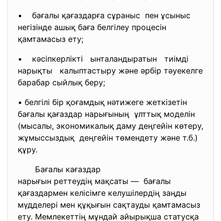
• бағалы қағаздарға сұраныс пен ұсыныс
негізінде ашық баға белгілеу процесін
қамтамасыз ету;
• кәсіпкерлікті ынталандыратын тиімді
нарықты калыптастыру және әрбір тәуекелге
барабар сыйлық беру;
• белгілі бір қоғамдық нәтижеге жеткізетін
бағалы қағаздар нарығының ұлттық моделін
(мысалы, экономикалық даму деңгейін көтеру,
жұмыссыздық деңгейін төмендету және т.б.)
құру.
Бағалы кағаздар
нарығын реттеудің мақсаты — бағалы
қағаздармен келісімге келушілердің заңды
мүдделері мен құқығын сақтауды қамтамасыз
ету. Мемлекеттің мұндай айырықша статусқа