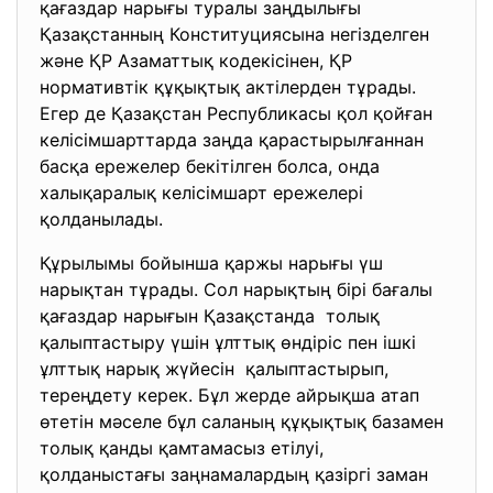
қағаздар нарығы туралы заңдылығы
Қазақстанның Конституциясына негізделген
және ҚР Азаматтық кодекісінен, ҚР
нормативтік құқықтық актілерден тұрады.
Егер де Қазақстан Республикасы қол қойған
келісімшарттарда заңда қарастырылғаннан
басқа ережелер бекітілген болса, онда
халықаралық келісімшарт ережелері
қолданылады.
Құрылымы бойынша қаржы нарығы үш
нарықтан тұрады. Сол нарықтың бірі бағалы
қағаздар нарығын Қазақстанда толық
қалыптастыру үшін ұлттық өндіріс пен ішкі
ұлттық нарық жүйесін қалыптастырып,
тереңдету керек. Бұл жерде айрықша атап
өтетін мәселе бұл саланың құқықтық базамен
толық қанды қамтамасыз етілуі,
қолданыстағы заңнамалардың қазіргі заман