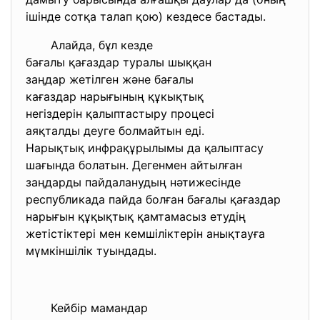
ішінде сотқа талап қою) кездесе бастады.
Алайда, бұл кезде
бағалы қағаздар туралы шыққан
заңдар жетілген және бағалы
кағаздар нарығының құкықтық
негіздерін қалыптастыру
процесі
аяқталды деуге болмайтын еді.
Нарықтық инфрақұрылымы да
қалыптасу
шағында болатын. Дегенмен айты
лған
заңдарды пайдаланудың нәтижесінде
республикада пайда болған бағалы қағаздар
нарығын құқықтық қамтамасыз етудің
жетістіктері мен кемшіліктерін анықтауға
мүмкіншілік туындады.
Кейбір мамандар