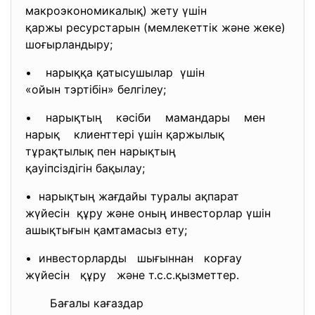
макроэкономикалық) жету үшін
қаржы ресурстарын (мемлекеттік және жеке)
шоғырландыру;
• нарыққа қатысушылар үшін
«ойын тэртібін» белгілеу;
• нарықтың кәсіби мамандары мен
нарық клиенттері үшін қаржылық
тұрақтылық пен нарықтың
қауіпсіздігін бақылау;
• нарықтың жағдайы туралы ақпарат
жүйесін құру және оның инвесторлар үшін
ашықтығын қамтамасыз ету;
• инвесторларды шығыннан корғау
жүйесін құру және т.с.с.қызметтер.
Бағалы кағаздар