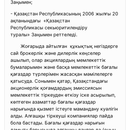
Заңымен;
- Қазақстан Республикасының 2006 жылғы 20
ақпанындағы «Қазақстан
Республикасы секьюритилендіру
туралы» Заңымен реттеледі.
Жоғарыда айтылған құкықтық негіздерге
сай брокерлік және дилерлік кеңселер
ашылып, олар акциялардың мемлекеттік
бумаларымен және басқа мемлекеттік бағалы
қағаздар түрлерімен жасасқан мәмілелерге
қатысуда. Сонымен қатар, Қазақстандағы
акционерлік қоғамдардың эмиссиясын
мемлекеттік тіркеуден өткізу іске асырылып,
көптеген азаматтар бағалы қағаздар
нарығында қызмет істеуге мамандану куәлігін
алды. Алғашқы тіркеуші компаниялар пайда
бола бастады. Бағалы қағаздар нарығын
дамыту барысында алғашқы даулар да (оның