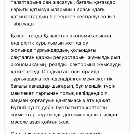
талаптарына сай жасалуы, бағалы қағаздар
нарығы қатысушыларының арасындағы
қатынастардың бір жүйеге келтірілуі болып
табылады.
Қазіргі таңда Қазақстан экономикасының
өндірістік құрылымын жетілдіру
жолында тұрғындардың қолындағы
сақталған қаржы ресурстарын жұмылдырып
экономиканың реалды секторына жұмсауды
қажет етеді. Сондықтан, осы орайда
тұрғындарға кепілдендірілген мемлекеттік
бағалы қағаздар шығарып, бұл меншік түрін
мемлекет тарпынан толық кепілдендіріп,
заңмен қорғалуын қамтамасыз ету қажет.
Бүгінгі күнге дейін бұл бағытта көптеген
жұмыстар жүргізілді, дегенмен қалыптасқан
мәселе азая қойған жоқ.
Соңғы жылдары азаматтық кодекстің