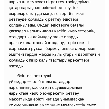
нарығын мемлекеттікреттеу
тәсілдерімен
қатар нарықтың өзін-өзі
реттеу іс-
шараларының да маңызы зор. Өзін-өзі
реттеуде қоғамдық реттеу әдістері
қолданылады. Ондай әдістерге бағалы
қағаздар нарығындағы кәсіби кызметтердің
стандартын дайындау және оларды
практикада жаппай қолдану, теріс ниетті
жарнамаға рұхсат бермеу, инвесторлар мен
эмитенттердің жақсы қылықтарын дэріптейтін
қоғамдық пікір қалыптастыру әрекеттері
жатады.
Өзін-өзі реттеуші
ұйымдар — ол бағалы қағаздар
нарығының кәсіби
қатысушыларының
нарықтың кейбір іс-әрекетін
реттеу
мақсатында ерікті негізде
ұйымдасқан
коммерциялық емес және мемлекеттік емес