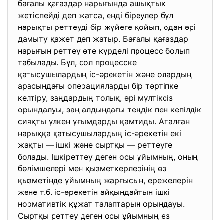
бағалы қағаздар нарығында
ашықтық
жетіспейді деп жатса, енді біреулер бұл
нарықты реттеуді бір жүйеге қойып, одан әрі
дамыту қажет деп жатыр. Бағалы қағаздар
нарығын реттеу өте күрделі процесс болып
табылады. Бұл, сол процесске
қатысушылардың іс-әрекетін және олардың
арасындағы операцияларды бір тәртіпке
келтіру, заңдардың толық, әрі мүлтіксіз
орындалуы, заң алдындағы теңдік пен кепілдік
сияқты үлкен ұғымдарды қамтиды. Аталған
нарыққа қатысушылардың іс-әрекетін екі
жақты — ішкі және сыртқы — реттеуге
болады. Ішкіреттеу деген осы ұйымның, оның
бөлімшелері мен қызметкерлерінің өз
қызметінде ұйымның жарғысын, ережелерін
және т.б. іс-әрекетін айқындайтын ішкі
нормативтік құжат талаптарын орындауы.
Сыртқы реттеу деген осы ұйымның өз