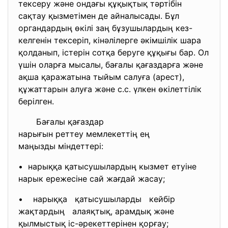
тексеру және ондағы құқықтық тәртібін
сақтау қызметімен де айналысады. Бұл
органдардың өкілі заң бұзушылардың кез-
келгенін тексеріп, кінәлілерге әкімшілік шара
қолданып, істерін сотқа беруге құқығы бар. Ол
үшін оларға мысалы, бағалы қағаздарға және
ақша қаражатына тыйым салуға (арест),
құжаттарын алуға және с.с. үлкен өкілеттілік
берілген.
Бағалы қағаздар
нарығын реттеу мемлекеттің ең
маңызды міндеттері:
• нарыққа қатысушылардың кызмет етуіне
нарык ережесіне сай жағдай жасау;
• нарыққа қатысушыларды кейбір
жақтардың алаяқтық, арамдық және
қылмыстық іс-әрекеттерінен қорғау;