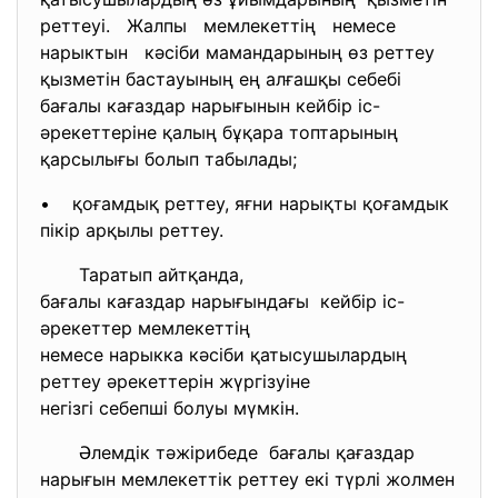
реттеуі. Жалпы мемлекеттің немесе
нарыктын кәсіби мамандарының өз реттеу
қызметін бастауының ең алғашқы себебі
бағалы кағаздар нарығынын кейбір іс-
әрекеттеріне қалың бұқара топтарының
қарсылығы болып табылады;
• қоғамдық реттеу, яғни нарықты қоғамдык
пікір арқылы реттеу.
Таратып айтқанда,
бағалы кағаздар нарығындағы кейбір іс-
әрекеттер
мемлекеттің
немесе нарыкка кәсіби
қатысушылардың
реттеу әрекеттерін жүргізуіне
негізгі себепші болуы мүмкін.
Әлемдік тәжірибеде бағалы қағаздар
нарығын мемлекеттік реттеу екі түрлі жолмен