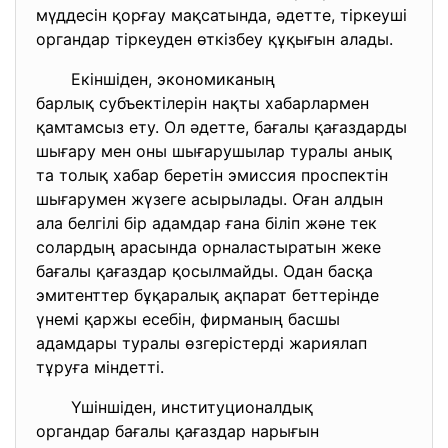
мүддесін қорғау мақсатында, әдетте, тіркеуші
органдар тіркеуден өткізбеу құқығын алады.
Екіншіден, экономиканың
барлық субъектілерін нақты
хабарлармен
қамтамсыз ету. Ол әдетте, бағалы қағаздарды
шығару мен оны шығарушылар туралы анық
та толық хабар беретін эмиссия проспектін
шығарумен жүзеге асырылады. Оған алдын
ала белгілі бір адамдар ғана біліп және тек
солардың арасында орналастыратын жеке
бағалы қағаздар қосылмайды. Одан басқа
эмитенттер бұқаралық ақпарат беттерінде
үнемі қаржы есебін, фирманың басшы
адамдары туралы өзгерістерді жариялап
тұруға міндетті.
Үшіншіден, институционалдық
органдар бағалы қағаздар
нарығын