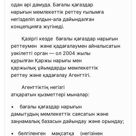
одан әрі дамуда. Бағалы қағаздар
нарығын мемлекеттік реттеу ғыл
ымға
негізделіп алдын-ала дайындалған
концепцияға жүгінеді.
Қазіргі кезде бағалы қағаздар нарығын
реттеумен және қадағалаумен айналысатын
уәкілетті орган — ол 2004 жылы
құрылған Қаржы нарығы мен
қаржылық ұйымдарды
мемлекеттік
реттеу және қадағалау Агенттіг
і.
Агенттіктің негізгі
атқаратын қызметтері мыналар:
• бағалы қағаздар нарығын
дамытудың мемлекеттік саясатын және
заңнамалық базасын дайындау және орындау;
• белгіленген мақсатқа (негізінен