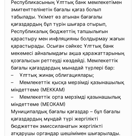
Республикасының Ұлттық банк мемлекетімен
эмитенттелінетін бағалы қағаз болып
табылады. Үкімет өз атынан бағағалы
қағаздардың бұл түрін шығара отырып,
Республикалық бюджеттің тапшылығын
қарастыру мен инфляцияны болдырмау жағын
қарастырады. Осыған сәйкес Ұлттық банк
мекемесі айналымдағы ақша қаражаттарының
қозғалысын реттеуді көздейді. Мемлекеттік
бағалы қағаздардың мынадай түрлері бар:
– Ұлттық жинақ облигациялары;
– Мемлекеттік қысқа мерзімді қазынашылық
міндеттеме (МЕККАМ)
– Мемлекеттік орта мерзімді қазынашылық
міндеттеме (МЕОКАМ)
Муниципалдық бағалы қағаздар – бұл бағалы
қағаздардың мұндай түрі жергілікті
бюджеттен эмиссиланатын жергілікті
атқарушы органдар шешімімен шығарылады.