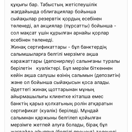
құқығы бар. Табыстың жетіспеушілік
жағдайында облигациялар бойынша
сыйақылар резервтік қордың есебінен
төленеді, ал акциялар (пұрсатты) бойынша -
сол мақсат үшін құрылған арнайы қорлар
есебінен төленеді.
Жинақ сертификаттары - бұл банктердің
салымшыларға белгілі мерзімге ақша
каражаттары (депонирлеу) салынғаны туралы
берілетін куәліктері. Бұл мерзім біткеннен
кейін ақша салушы өзінің салымын (депозитін)
және ол бойынша сыйақысын қоса алады.
Әдеттегі жинақ щоттарынан мұның
айырмашылығы клиентке кітапша емес
банктің қарыз қолхатьның ролін атқаратын
сертификат (куәлік) беріледі. Мұндай
салымнан қаржыны белгілеп қойылған
мерзімге жетпей алуға болады, бірақ бұл
жағдайда айыппұл (белгілі процент) төленеді.