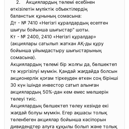
2. Акциялардың төлемі есебінен
өткізілетін мүліктік объектілердің
баланстык құнының сомасына:
Дт - № 7410 «Негізгі құралдардың есептен
шығуы бойынша шығыстар" шоты.
Кт - № 2400, 2410 «Негізгі құралдар»
(акциялары сатылып жаткан АҚ-ды құру
бойынша ұйымдастыру шығыстарының
сомасына).
Акциялардың төлемі бір жолғы да, бөлшектеп
те жүргізілуі мүмкін. Қандай жағдайда болсын
акционерлік қоғам тіркеуден өткен соң бірінші
30 күн ішінде инвестор сатып алынған
акциялардың 50%-дан кем емес мөлшерін
төлеуі тиіс.
Акциялардың бөлшектеп төлеу кезінде екі
жағдай болуы мүмкін. Егер ақшасы толық
төленбеген акциялар бойынша кәсіпорын
дивидендтер алуға құқылы болып және толық