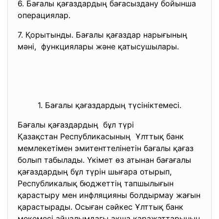
6. Бағалы қағаздардың бағасыздану бойынша
операциялар.
7. Қорытынды. Бағалы қағаздар нарығының
мәні, функциялары және қатысушылары.
1. Бағалы қағаздардың түсініктемесі.
Бағалы қағаздардың бұл түрі
Қазақстан Республикасының Ұлттық банк
мемлекетімен эмитенттелінетін бағалы қағаз
болып табылады. Үкімет өз атынан бағағалы
қағаздардың бұл түрін шығара отырып,
Республикалық бюджеттің тапшылығын
қарастыру мен инфляцияны болдырмау жағын
қарастырады. Осыған сәйкес Ұлттық банк
мекемесі айналымдағы ақша қаражаттарының