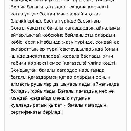
Бұрын бағалы қағаздар тек қана көрнекті
қағаз үлгіде болған және арнайы қағаз
бланкілерінде баспа түрінде басылған.
Соңғы уақытга бағалы қағаздардың айналымы
айтарлықтай көбеюіне байланысты олардың
көбісі есеп кітабында жазу түріңде, сондай-ақ
ақпараттың әр түрлі сақтаушыларында (оның
ішінде дискеталарда) жасала бастады, яғни
табиғи көрнекті емес (қағазсыз) үлгіге көшті.
Сондықтан, бағалы қағаздар нарығында
бағалы қағаздармен қатар олардың орнын
алмастырушылар да шығарылады, айналымда
болады, жойылады. Бағалы кағаздың иесіне
мұндай жағдайда меншік құқығын
куәландыратын құжат - бағалы қағаздың
сертификаты беріледі.