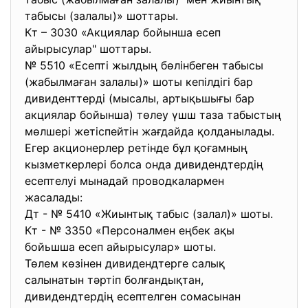
табысы (залалы)» шоттары.
Кт – 3030 «Акциялар бойынша есеп
айырысулар" шоттары.
№ 5510 «Есепті жылдың бөлінбеген табысы
(жабылмаған залалы)» шоты кепілдігі бар
дивиденттерді (мысалы, артықьшығы бар
акциялар бойынша) төлеу үшш таза табыстың
мөлшері жетіспейтін жағдайда қолданылады.
Егер акционерлер ретінде бұл қоғамның
кызметкерлері болса онда дивидендтердің
есептелуі мынадай проводкалармен
жасалады:
Дт - № 5410 «Жиынтық табыс (залал)» шоты.
Кт - № 3350 «Персоналмен еңбек ақы
бойьшша есеп айырысулар» шоты.
Төлем көзінен дивидендтерге салық
салынатын тәртіп болғандықтан,
дивидендтердің есептелген сомасынан