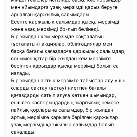
мен ұйымдарға ұзақ мерзімді қарыз беруге
арналған қаржылық салымдары.
Есепте каржылық салымдар қысқа мерзімді
және ұзақ мерзімді бо-лып бөлінеді.
Бір жылдан кем мерзімде сақталатын
(ұсталатын) акциялар, облигациялар мен
басқа бағалы қағаздарға қаржылық салымдар,
сонымен қатар бір жылдан кем мерзімге
берілген қарыздар қысқа мерзімді болып са-
налады.
Бір жылдан артық мерзімге табыстар алу үшін
оларды сақтау (ұстау) ниетпен бағалы
қағаздарды сатып алуға кеткен шығындар,
еншілес кәспорындардың жарғылық немесе
пайлық қорларына салымдар, бір жылдан
артық мерзімге қарызға берілген қаржылар
ұзақ мерзімді қаржылық салымдар болып
саналады.