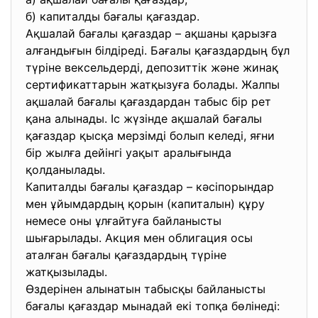
б) капиталды бағалы қағаздар.
Ақшалай бағалы қағаздар – ақшаны қарызға
алғандығын білдіреді. Бағалы қағаздардың бұл
түріне вексельдерді, депозиттік және жинақ
сертификаттарын жатқызуға болады. Жалпы
ақшалай бағалы қағаздардан табыс бір рет
қана алынады. Іс жүзінде ақшалай бағалы
қағаздар қысқа мерзімді болып келеді, яғни
бір жылға дейінгі уақыт аралығында
қолданылады.
Капиталды бағалы қағаздар – кәсіпорындар
мен ұйымдардың қорын (капиталын) құру
немесе оны ұлғайтуға байланысты
шығарылады. Акция мен облигация осы
аталған бағалы қағаздардың түріне
жатқызылады.
Өздерінен алынатын табысқы байланысты
бағалы қағаздар мынадай екі топқа бөлінеді: