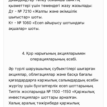
қызметтері үшін төмендегі жазу жазылады:
Дт - № 7210 «Жалпы және әкімшілік
шығыстар» шоты.
Кт - № 1060 «Есеп айырысу шотындағы
ақшалар» шоты.
4. Қор нарығының акцияларымен
операцияларының есебі.
Әр түрлі шаруашылық субъектілері шығарған
акциялар, облигациялар және басқа бағалы
қағаздардарға каржылық салымдардың есебін
жүргізу үшін бухгалтерлік есеп шоттарының
Типтік жоспарында № 1100 -1150 «Қаржылық
инвестициялар» шоттары арналған.
Халық аралық тәжірибеде қаржылық