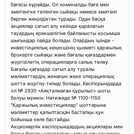
бағасы кұрайды. Ол номиналды баға мен
эмитентке төленген сыйақы немесе эмитент
берген жеңілдіктен тұрады. Одан басқа
акциялар сатып алу кезінде қаралатын
тауардың ерекшелігіне байланысты косымша
шығындар пайда болады. Олардың ішінде -
инвестициялық кеңесшінің қызметі қаржылық
брокерге сыйақы және бағалы қағаздармен
жүргізілетің операцияларға салық төлеу.
Бағалы қағаздар сатып алу туралы
мәліметтердің жинағын жеке операциялық
шотта жүргізу тиімді болады. Кәсіпорындарда
ол № 2930 «Аяқталмаған құрылыс» шоты
болуы мүмкін. Нәтижеде № 1100-1150
"Қаржылық инвестициялар" шоттарына
мәліметтер қалыптасқан бастапқы құн
бойынша келе бастайды.
Акционерлік кәсіпорындардың акциялары мен
баска бағалы қағаздарды сатып алу теңгемен,