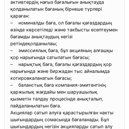
активтердің нағыз бағалығын анықтауда
қолданылатын бағаның бірнеше түрлері
қараған:
– номиналды баға, ол бағалы қағаздардың
өзінде көрсетіледі және такбысты есептеумен
бағамды анықтаудың негізі
ретіндеқолданылаы;
– эмиссиялық баға, бұл акцияның алғашқы
қор нарығында сатылатын бағасы;
– нарықтық баға, бағалы қағаздардың қор
нарығында және биржадан тыс айналымда
котировкаланатын бағасы;
– баланстық баға компания-эмитентінің
қаржылық жағдайы мен шаруашылық
қызметін талдау процесінде анықталып,
пайдаланылатын баға.
Акциялар сатып алуға қарастырылған накты
шығындардың сомасында бағаланады. Бұл
шығындардың негізін акцияларды сатып алу