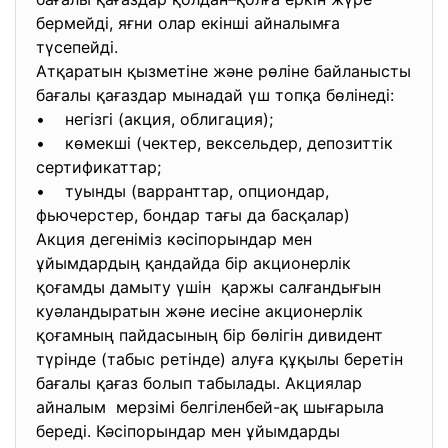
бермейді, яғни олар екінші айналымға
түсепейді.
Атқаратын қызметіне және рөліне байланысты
бағалы қағаздар мынадай үш топқа бөлінеді:
• негізгі (акция, облигация);
• көмекші (чектер, вексельдер, депозиттік
сертификаттар;
• туынды (варранттар, опциондар,
фьючерстер, бондар тағы да басқалар)
Акция дегеніміз кәсіпорындар мен
ұйымдардың қандайда бір акционерлік
қоғамды дамыту үшін қаржы салғандығын
куәландыратын және иесіне акционерлік
қоғамның пайдасының бір бөлігін дивидент
түрінде (табыс ретінде) алуға құқылы беретін
бағалы қағаз болып табылады. Акциялар
айналым мерзімі белгіленбей-ақ шығарыла
береді. Кәсіпорындар мен ұйымдарды