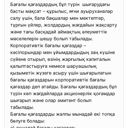
Бағалы қағаздардың бұл түрін шығарудағы
басты мақсат – құрылыс, яғни ауыруханалар
салу үшін, бала бақшалар мен мектептер,
тұрғын үйлер, жолдардың жағдайын жақсарту
және тағы басқадай аймақтың әлеуметтік
мәселелерін шешу болып табылады.
Корпоративтік бағалы қағаздар –
кәсіпорындар мен ұйымдардыдың заң күшіне
сүйене отырып, өзінің жарғылық капиталын
қалыптастыруға немесе шаруашылық
қызыметін жүзеге асыру үшін шығарылатын
бағалы қағаздарын корпоративтік бағалы
қағаздар деп атайды. Бағалы қағаздардың бұл
түрін көп жағдайларда акционерлік қоғамдар
шығарып және олар эмитент болып
табылады.
Бағалы қағаздарды жалпы мынадай екі топқа
бөлуге болады:
а) ақшалай бағалы қағаздар;