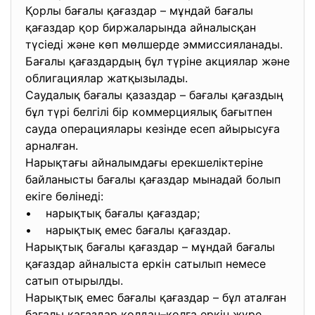
Қорлы бағалы қағаздар – мұндай бағалы
қағаздар қор биржаларында айналысқан
түсіеді және көп мөлшерде эммиссияланады.
Бағалы қағаздардың бұл түріне акциялар және
облигациялар жатқызылады.
Саудалық бағалы қазаздар – бағалы қағаздың
бұл түрі белгілі бір коммерциялық бағытпен
сауда операциялары кезінде есеп айырысуға
арналған.
Нарықтағы айналымдағы ерекшеліктеріне
байланысты бағалы қағаздар мынадай болып
екіге бөлінеді:
• нарықтық бағалы қағаздар;
• нарықтық емес бағалы қағаздар.
Нарықтық бағалы қағаздар – мұндай бағалы
қағаздар айналыста еркін сатылып немесе
сатып отырылды.
Нарықтық емес бағалы қағаздар – бұл аталған
бағалы қағаздар қолдан–қолға еркін жүре