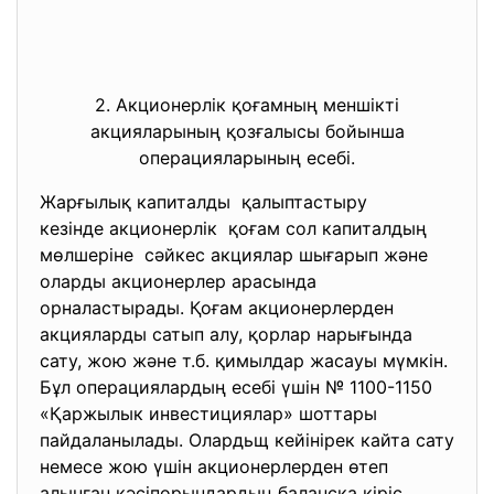
2. Акционерлік қоғамның меншікті
акцияларының қозғалысы бойынша
операцияларының есебі.
Жарғылық капиталды қалыптастыру
кезінде акционерлік қоғам сол капиталдың
мөлшеріне сәйкес акциялар шығарып және
оларды акционерлер арасында
орналастырады. Қоғам акционерлерден
акцияларды сатып алу, қорлар нарығында
сату, жою және т.б. қимылдар жасауы мүмкін.
Бұл операциялардың есебі үшін № 1100-1150
«Қаржылык инвестициялар» шоттары
пайдаланылады. Олардьщ кейінірек кайта сату
немесе жою үшін акционерлерден өтеп
алынған кәсіпорындардың балансқа кіріс