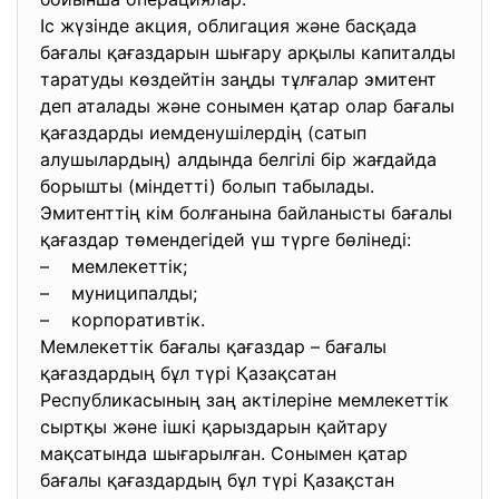
Іс жүзінде акция, облигация және басқада
бағалы қағаздарын шығару арқылы капиталды
таратуды көздейтін заңды тұлғалар эмитент
деп аталады және сонымен қатар олар бағалы
қағаздарды иемденушілердің (сатып
алушылардың) алдында белгілі бір жағдайда
борышты (міндетті) болып табылады.
Эмитенттің кім болғанына байланысты бағалы
қағаздар төмендегідей үш түрге бөлінеді:
– мемлекеттік;
– муниципалды;
– корпоративтік.
Мемлекеттік бағалы қағаздар – бағалы
қағаздардың бұл түрі Қазақсатан
Республикасының заң актілеріне мемлекеттік
сыртқы және ішкі қарыздарын қайтару
мақсатында шығарылған. Сонымен қатар
бағалы қағаздардың бұл түрі Қазақстан