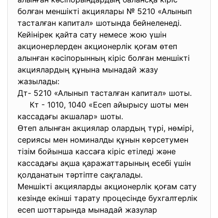
болған меншікті акциялары № 5210 «Алынып
тасталған капитал» шотында бейнеленеді.
Кейінірек қайта сату немесе жою үшін
акционерлерден акционерлік қоғам өтеп
алынған кәсіпорынның кіріс болған меншікті
акциялардың құнына мынадай жазу
жазылады:
Дт- 5210 «Алынып тасталған капитал» шоты.
Кт - 1010, 1040 «Есеп айырысу шоты мен
кассадағы акшалар» шоты.
Өтеп алынған акциялар олардың түрі, нөмірі,
сериясы мен номиналды құнын көрсетумен
тізім бойынша кассаға кіріс етіледі және
кассадағы ақша қаражаттарының есебі үшін
қолданатын тәртіпте сақгалады.
Меншікті акцияларды акционерлік қоғам сату
кезінде екінші тарату процесінде бухгалтерлік
есеп шоттарында мынадай жазулар