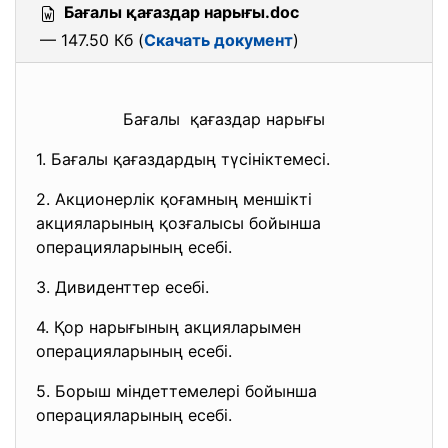
Бағалы қағаздар нарығы.doc
— 147.50 Кб (
Скачать документ
)
Бағалы қағаздар нарығы
1. Бағалы қағаздардың түсініктемесі.
2. Акционерлік қоғамның меншікті
акцияларының қозғалысы бойынша
операцияларының есебі.
3. Дивиденттер есебі.
4. Қор нарығының акцияларымен
операцияларының есебі.
5. Борыш міндеттемелері бойынша
операцияларының есебі.