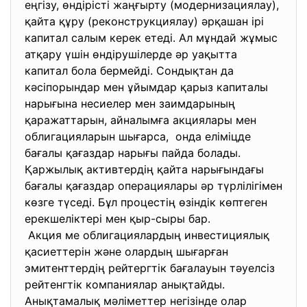
еңгізу, өндірісті жаңғырту (модернизациялау),
қайта құру (реконструкциялау) әрқашан ірі
капитал салым керек етеді. Ал мұндай жұмыс
атқару үшін өндірушілерде әр уақытта
капитал бола бермейді. Сондықтан да
кәсіпорындар мен ұйымдар қарыз капиталы
нарығына несиелер мен заимдарының
қаражаттарын, айналымға акциялары мен
облигацияларын шығарса, онда еліміцде
бағалы қағаздар нарығы пайда болады.
Қаржылық активтердің қайта нарығындағы
бағалы қағаздар операциялары әр түрлілігімен
көзге түседі. Бұл процестің өзіндік көптеген
ерекшеліктері мен қыр-сыры бар.
Акция ме облигациялардың инвестициялық
қасиеттерін және олардың шығарған
эмитенттердің рейтергтік бағалауын тәуелсіз
рейтенгтік компаниялар анықтайды.
Анықтамалық мәліметтер негізінде олар