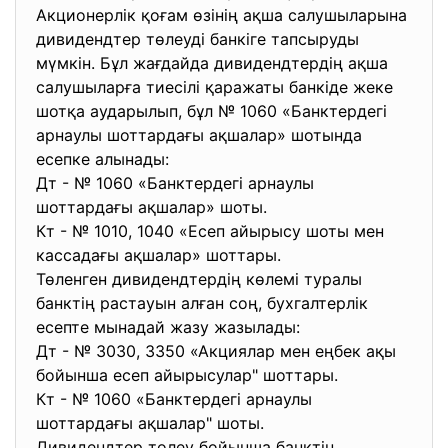
Акционерлік қоғам өзінің ақша салушыларына
дивидендтер төлеуді банкіге тапсыруды
мүмкін. Бұл жағдайда дивидендтердің ақша
салушыларға тиесілі қаражаты банкіде жеке
шотқа аударылып, бұл № 1060 «Банктердегі
арнаулы шоттардағы ақшалар» шотында
есепке алынады:
Дт - № 1060 «Банктердегі арнаулы
шоттардағы ақшалар» шоты.
Кт - № 1010, 1040 «Есеп айырысу шоты мен
кассадағы ақшалар» шоттары.
Төленген дивидендтердің көлемі туралы
банктің растауын алған соң, бухгалтерлік
есепте мынадай жазу жазылады:
Дт - № 3030, 3350 «Акциялар мен еңбек ақы
бойынша есеп айырысулар" шоттары.
Кт - № 1060 «Банктердегі арнаулы
шоттардағы ақшалар" шоты.
Дивидендтер төлеу бойынша банктің