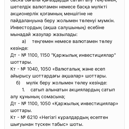
шетелдік валютамен немесе басқа мүлікті
акционерлік қоғамның меншігіне не
пайдалануына беру жолымен төленуі мүмкін.
Инвестордың (ақша салушының) есебіне
мынадай жазулар жазылады:
а) теңгемен немесе валютамен төлеу
кезінде:
Дт - № 1100, 1150 "Қаржылық инвестициялар"
шоттары.
Кт - № 1040, 1050 «Валюталық және есеп
айырысу шоттардағы ақшалар» шоттары.
б) мүлік беру жолымен төлеу кезінде:
1. сатып алынатын акциялардың сатып
алу құнының сомасына;
Дт - № 1100, 1050 «Қаржылық инвестициялар»
шоттары.
Кт - № 6210 «Негізгі кұралдардың есептен
шығуынан түскен табыс» шоты.