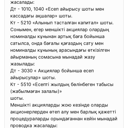
жасалады:
Дт - 1010, 1040 «Есеп айырысу шоты мен
кассадағы ақшалар» шоты.
Кт - 5210 «Алынып тасталған капитал» шоты.
Сонымен, егер меншікті акциялар олардың
номиналды кұнынан артық баға бойынша
сатылса, онда бағалы қағаздың сату мен
номиналды кұнының арасындағы өткізілген
айырманың сомасына мынадай жазу
жазылады:
Дт - 3030 « Акциялар бойынша есеп
айырысулар» шоты.
Кт - 5510 «Есепті жылдың бөлінбеген табысы
(жабылмаған залалы)»
шоты.
Меншікті акцияларды жою кезінде оларды
акционерлерден өтеп алу мен барлық қажетті
процедураларды орындағаннан кейін мынадай
проводка жасалады: