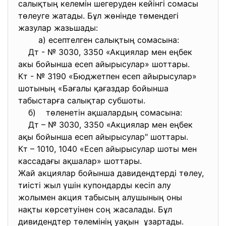
салықтың келемін шегеруден кейінгі сомасы
төлеуге жатады. Бұл жөнінде төмендегі
жазулар жазьшады:
а) есептелген салықтың сомасына:
Дт - № 3030, 3350 «Акциялар мен еңбек
акы бойынша есеп айырысулар» шоттары.
Кт - № 3190 «Бюджетпен есеп айырысулар»
шотының «Бағалы қағаздар бойынша
табыстарға салықтар субшоты.
б) төленетін ақшалардың сомасына:
Дт – № 3030, 3350 «Акциялар мен еңбек
ақы бойынша есеп айырысулар" шоттары.
Кт – 1010, 1040 «Eсеп айырысулар шоты мен
кассадағы ақшалар» шоттары.
Жай акциялар бойынша давидендтерді төлеу,
тиісті жыл үшін купондарды кесіп алу
жолымен акция табысың алушының оны
нақты көрсетуінен соң жасалады. Бұл
дивидендтер төлемінің уақын ұзартады.