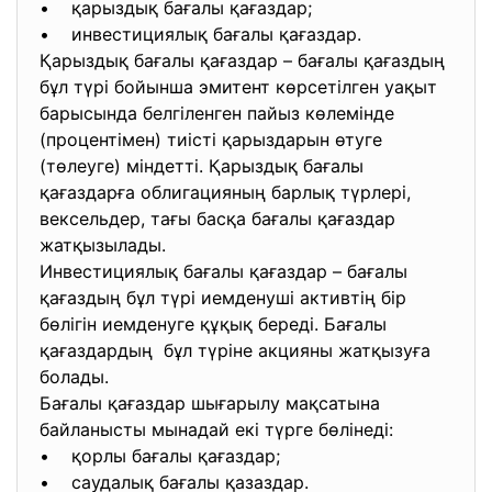
• қарыздық бағалы қағаздар;
• инвестициялық бағалы қағаздар.
Қарыздық бағалы қағаздар – бағалы қағаздың
бұл түрі бойынша эмитент көрсетілген уақыт
барысында белгіленген пайыз көлемінде
(процентімен) тиісті қарыздарын өтуге
(төлеуге) міндетті. Қарыздық бағалы
қағаздарға облигацияның барлық түрлері,
вексельдер, тағы басқа бағалы қағаздар
жатқызылады.
Инвестициялық бағалы қағаздар – бағалы
қағаздың бұл түрі иемденуші активтің бір
бөлігін иемденуге құқық береді. Бағалы
қағаздардың бұл түріне акцияны жатқызуға
болады.
Бағалы қағаздар шығарылу мақсатына
байланысты мынадай екі түрге бөлінеді:
• қорлы бағалы қағаздар;
• саудалық бағалы қазаздар.