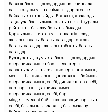
барлық бағалы қағаздардың потеционалды
сатып алушы үшін сенімділік дәрежесіне
байланысты топтайды. Бағалы қағаздарды
таңдауда басшылыққа алатын негізгі құралы
рейтенгтік бағалау болып табылады.
Қаржылық активтер үш топқа жіктеледі:
жоғары сапалы бағалы қағаздар, орташа
бағалы қағаздар, жоғары табысты бағалы
қағаздар.
Бұл курстық жұмыста бағалы қағаздардың
операцияларын ең басты есептерін
қарастырамыз олар: акционерлік қоғамның
меншікті акцияларының қозғалысы бойынша
операцияларының есебі, дивиденттер есебі,
қор нарығының акцияларымен
операцияларының есебі, борыш
міндеттемелері бойынша операцияларының
есебі, бағалы қағаздардың бағасыздану
бойынша операциялар.