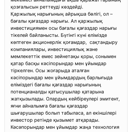
қозғалысын реттеуді көздейді.
Қаржылық нарығының айрықша бөлігі, ол –
бағалы қағаздар нарығы. Ал қаржылық
инвестициямен осы бағалы қағаздар нарығы
тікелей байланысты. Бүгінгі күні елімізде
көптеген акционерлік қоғамдар, сақтандыру
компаниялары, инвестициялық және
мемлекеттік емес зейнетақы қоры, сонымен
қатар басқы кәсіпорындар мен ұйымдар
тіркелген. Осы жоғарыда аталған
кәсіпорындар мен ұйымдардың барлығыда
еліміздегі бағалы қағаздар нарығының
потенцианалды қатысушылар қатарына
жатқызылады. Олардың кейбіреулері эмитент,
яғни айналымға бағалы қағаздар
шығарушылар болып табыласа, ал екіншілері
инвестор ретінде қызымет атқарады.
Кәсәпорындар мен ұйымдар жаңа технология