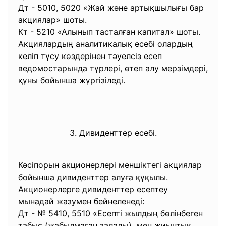
Дт - 5010, 5020 «Жай және артықшылығы бар
акциялар» шоты.
Кт - 5210 «Алынып тасталған капитал» шоты.
Акциялардың аналитикалық есебі олардың
келіп түсу көздерінен тәуелсіз есеп
ведомостарында түрлері, өтеп алу мерзімдері,
құны бойынша жүргізіледі.
3. Дивиденттер есебі.
Кәсіпорын акционерлері меншіктегі акциялар
бойынша дивиденттер алуға
құқылы.
Акционерлерге дивиденттер
есептеу
мынадай жазумен бейнеленеді:
Дт - № 5410, 5510 «Есепті жылдың бөлінбеген
табыс (жабылмаған залалы) мен жиынтық