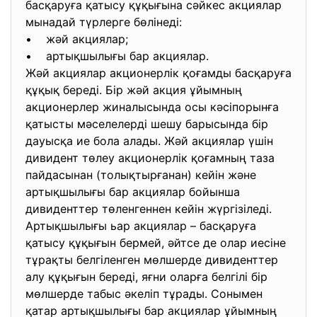
басқаруға қатысу құқығына сәйкес акциялар
мынадай түрлерге бөлінеді:
• жәй акциялар;
• артықшылығы бар акциялар.
Жәй акциялар акционерлік қоғамды басқаруға
құқық береді. Бір жәй акция ұйымның
акционерлер жиналысында осы кәсіпорынға
қатысты мәселелерді шешу барысында бір
дауысқа ие бола алады. Жәй акциялар үшін
дивидент төлеу акционерлік қоғамның таза
пайдасынан (толықтырғанан) кейін және
артықшылығы бар акциялар бойынша
дивиденттер төленгеннен кейін жүргізіледі.
Артықшылығы ьар акциялар – басқаруға
қатысу құқығын бермей, әйтсе де олар иесіне
тұрақты белгіленген мөлшерде дивиденттер
алу құқығын береді, яғни оларға белгілі бір
мөлшерде табыс әкеліп тұрады. Сонымен
қатар артықшылығы бар акциялар ұйымның