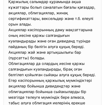
Қаржылық салымдар құрамында ақша
кұжаттары болып саналатын бағалы қағаздар,
акциялар, облигациялар, жинақ
сертификаттары, вексельдер және т.б. елеулі
орын алады.
Акциялар кәсіпорынның даму мақсаттарына
оның иесіне қаржы салғандығын
куәландырады және оған дивиденд түрінде
пайданың бір бөлігін алуға құқық береді.
Акциялар жай және артықшылығы бар
(пұрсатты) болады.
Облигациялар да олардың иесіне қаржы
салғандығын куәландырады, бірақ оған
белгілеп қойылған сыйақы алуға құқық береді.
Егер кәсіпорынның қаржылық мүмкіндіктері
акциялар бойынша дивидендтер және
облигациялар бойынша сыйакыларды бір
мезгілде төлеуге мүмкіндік бере алмаса,
табыс алуға облигация иелерінің ерекше