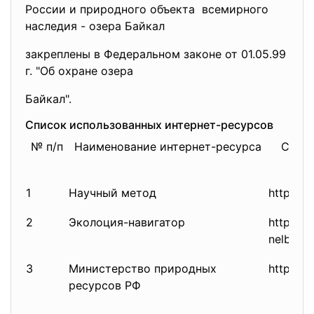
России и природного объекта всемирного
наследия - озера Байкал
закреплены в Федеральном
законе от 01.05.99
г. "Об охране озера
Байкал".
Список использованных интернет-ресурсов
№ п/п
Наименование интернет-ресурса
Ссылк
1
Научный метод
http://r
2
Эколоция-навигатор
http://w
nelbib/e
3
Министерство природных
http://w
ресурсов РФ