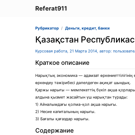
Referat911
Рубрикатор
Деньги, кредит, банки
Қазақстан Республика
Курсовая работа, 21 Марта 2014, автор: пользоват
Краткое описание
Нарықтық экономика — адамзат өркениеттілігінің ең
өркендеу тәжірибесі дәлелдеген ақиқат шындық.
Қаржы нарығы — мемлекеттің бүкіл ақша қорларын
алдына қызмет жасайтын үш нарықтан түрады:
1) Айналымдағы қолма-қол ақша нарығы.
2) Несие капиталының нарығы.
3) Бағалы қағаздар нарығы.
Содержание