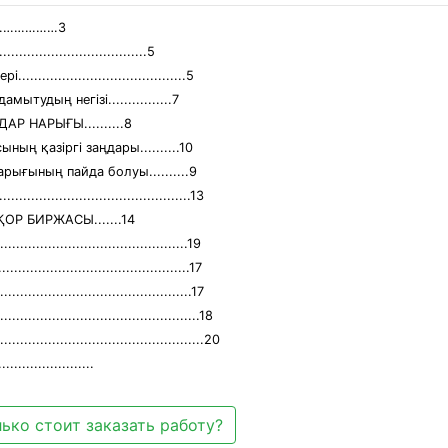
………………3
..........................5
..................................5
тудың негізі................7
 НАРЫҒЫ..........8
ың қазіргі заңдары..........10
рығының пайда болуы..........9
....................................13
Р БИРЖАСЫ.......14
....................................19
....................................17
.......................................17
...........................................18
................................................20
.....................
ько стоит заказать работу?