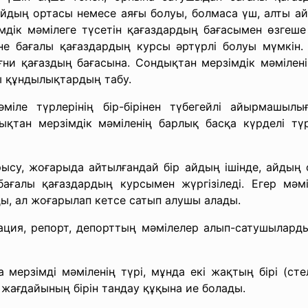
л айдың ортасы немесе аяғы болуы, болмаса үш, алты ай
імдік мәмілеге түсетін қағаздардың бағасымен өзгеше
не бағалы қағаздардың курсы әртүрлі болуы мүмкін.
и қағаздың бағасына. Сондықтан мерзімдік мәмілені
 құндылықтардың табу.
әміле түрлерінің бір-бірінен түбегейлі айырмашыл
қтан мерзімдік мәміленің барлық басқа күрделі түрл
ысу, жоғарыда айтылғандай бір айдың ішінде, айдың о
 бағалы қағаздардың курсымен жүргізіледі. Егер мәм
ы, ал жоғарылап кетсе сатып алушы алады.
ация, репорт, депорттың мәмілелер алып-сатушыларды
мерзімді мәміленің түрі, мұнда екі жақтың бірі (ст
жағдайының бірін тандау құқына ие болады.