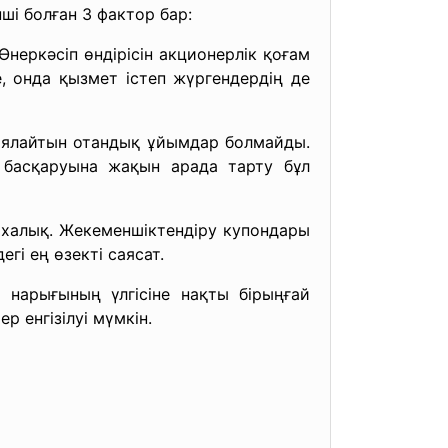
ші болған 3 фактор бар:
неркәсіп өндірісін акционерлік қоғам
е, онда қызмет істеп жүргендердің де
иялайтын отандық ұйымдар болмайды.
 басқаруына жақын арада тарту бұл
— халық. Жекеменшіктендіру купондары
гі ең өзекті саясат.
 нарығының үлгісіне нақты бірыңғай
р енгізілуі мүмкін.