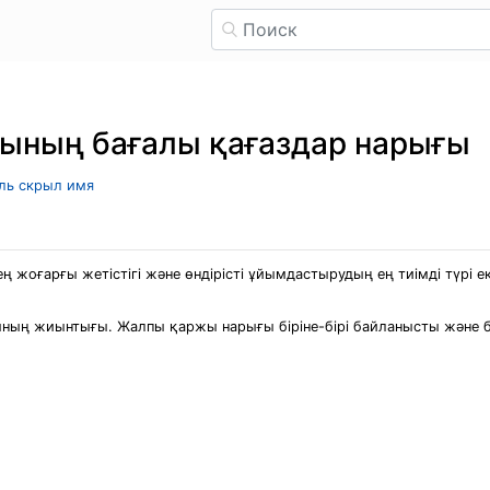
сының бағалы қағаздар нарығы
ель скрыл имя
 жоғарғы жетістігі және өндірісті ұйымдастырудың ең тиімді түрі еке
ың жиынтығы. Жалпы қаржы нарығы біріне-бірі байланысты және бі