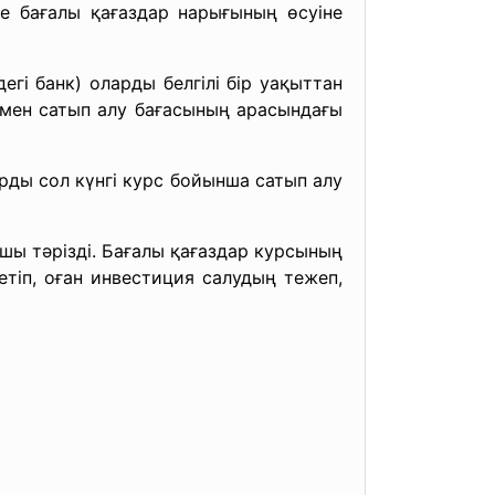
е бағалы қағаздар нарығының өсуіне
егі банк) оларды белгілі бір уақыттан
ы мен сатып алу бағасының арасындағы
арды сол күнгі курс бойынша сатып алу
ы тәрізді. Бағалы қағаздар курсының
етіп, оған инвестиция салудың тежеп,