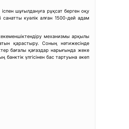
іспен шұғылдануға рұқсат берген оқу
і санатты куәлік алған 1500-дей адам
жекеменшіктендіру механизмы арқылы
атын қарастыру. Соның нәтижесінде
ктер бағалы қағаздар нарығында жеке
 банктік үлгісінен бас тартуына әкеп