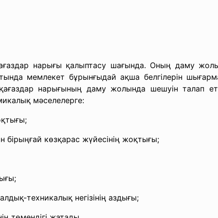
қағаздар нарығы қалыптасу шағында. Оның даму жолы
атында мемлекет бұрынғыдай ақша белгілерін шығарм
 қағаздар нарығының даму жолында шешуін талап ет
микалық мәселелерге:
оқтығы;
н бірыңғай көзқарас жүйесінің жоқтығы;
ығы;
алдық-техникалық негізінің аздығы;
ің төмендігі жатады.