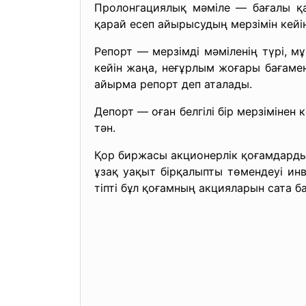
Пролонгациялық мәміле — бағалы қа
қарай есеп айырысудың мерзімін кейі
Репорт — мерзімді мәміленің түрі, мұ
кейін жаңа, неғұрлым жоғары бағамен
айырма репорт деп аталады.
Депорт — оған белгілі бір мерзімінен
тән.
Қор биржасы акционерлік қоғамдарды
ұзақ уақыт бірқалыпты төмендеуі инв
тіпті бұл қоғамның акцияларын сата б