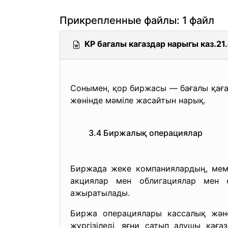
Прикрепленные файлы: 1 файл
КР багалы кагаздар нарыгы каз.21
Сонымен, қор биржасы — бағалы қағаз
жөнінде мәміле жасайтын нарық.
3.4 Биржалық операциялар
Биржада жеке компаниялардың, мемл
акциялар мен облигациялар мен 
ажыратылады.
Биржа операциялары кассалық және 
жүргізіледі, яғни сатып алушы қағ