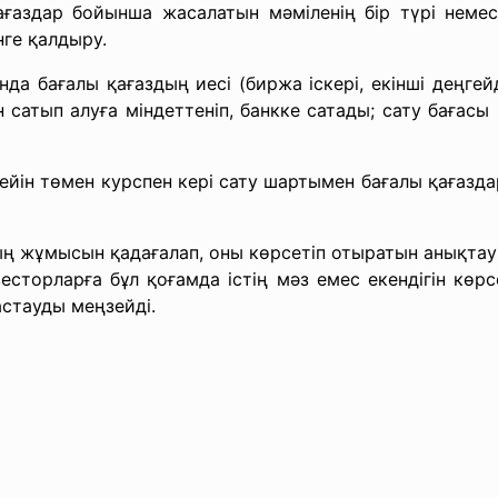
ғаздар бойынша жасалатын мәміленің бір түрі немес
нге қалдыру.
нда бағалы қағаздың иесі (биржа іскері, екінші деңгейд
 сатып алуға міндеттеніп, банкке сатады; сату бағас
 кейін төмен курспен кері сату шартымен бағалы қағазд
ң жұмысын қадағалап, оны көрсетіп отыратын анықтауш
есторларға бұл қоғамда істің мәз емес екендігін көрс
астауды меңзейді.