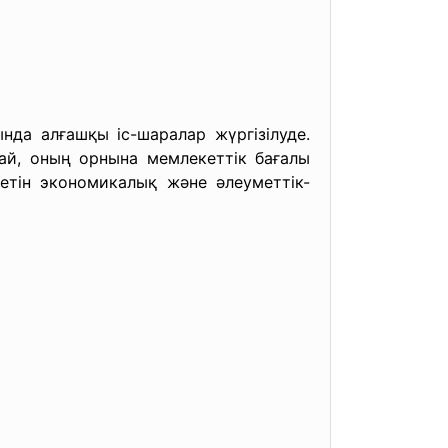
нда алғашқы іс-шаралар жүргізілуде.
ай, оның орнына мемлекеттік бағалы
етін экономикалық және әлеуметтік-