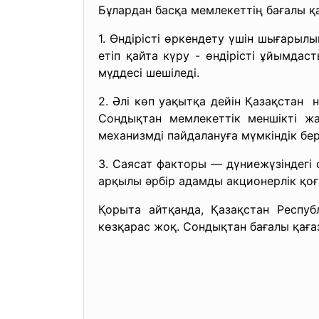
Бұлардан басқа мемлекеттің бағалы қа
1. Өндірісті өркендету үшін
шығарылып
етіп қайта күру - өндірісті ұйымдас
мүддесі шешіледі.
2. Әлі көп уақытқа дейін
Қазақстан н
Сондықтан мемлекеттік меншікті ж
механизмді пайдалануға мүмкіндік бер
3. Саясат факторы — дүниежүзіндегі 
арқылы әрбір адамды акционерлік қоға
Қорыта айтқанда, Қазақстан Респуб
көзқарас жоқ. Сондықтан бағалы қағазд