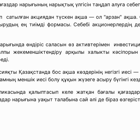
ғаздар нарығының нарықтық үлгісін таңдап алуға себеп
 сатылған акциядан түскен ақша — ол "арзан" ақша. Ө
тырудың ең тиімді формасы. Себебі акционерлердің д
арығында өндіріс саласын өз активтерімен инвестиц
алпы жекеменшіктендіру арқылы халыкты кәсіпорын
еді.
сияқты Қазақстанда бос ақша көздерінің негізгі иесі 
мның меншік иесі болу құқын жүзеге асыру бүгінгі кезде
ликасында қалыптасып келе жатқан бағалы қағаздар
ар нарығына уақыт талабына сай әлі де біраз өзгерісте