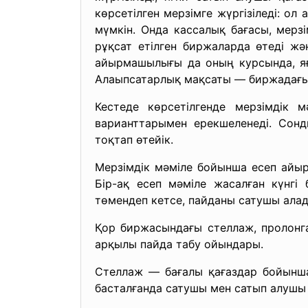
көрсетілген мерзімге жүргізіледі: о
мүмкін. Онда кассалық бағасы, мерз
рұқсат етілген биржаларда өтеді жә
айырмашылығы да оның курсында, яғн
Алаыпсатарлық мақсаты — биржадағы
Кестеде көрсетілгенде мерзімдік м
варианттарымен ерекшеленеді. Сонды
тоқтап өтейік.
Мерзімдік мәміле бойынша есеп айыр
Бір-ақ есеп мәміле жасалған күнгі
төмендеп кетсе, пайданы сатушы алад
Қор биржасындағы стеллаж, пролонг
арқылы пайда табу ойындары.
Стеллаж — бағалы қағаздар бойынша 
басталғанда сатушы мен сатып алушы 