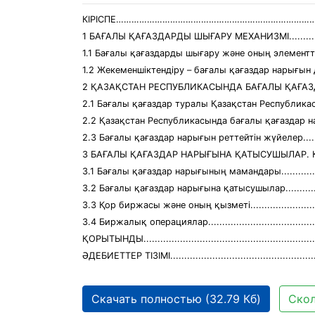
КІРІСПЕ…………………………………………………………………
1 БАҒАЛЫ ҚАҒАЗДАРДЫ ШЫҒАРУ МЕХАНИЗМІ....................
1.1 Бағалы қағаздарды шығару және оның элементтері........
1.2 Жекеменшіктендіру – бағалы қағаздар нарығын дамы
2 ҚАЗАҚСТАН РЕСПУБЛИКАСЫНДА БАҒАЛЫ ҚАҒАЗДАР
2.1 Бағалы қағаздар туралы Қазақстан Республикасын
2.2 Қазақстан Республикасында бағалы қағаздар на
2.3 Бағалы қағаздар нарығын реттейтін жүйелер................
3 БАҒАЛЫ ҚАҒАЗДАР НАРЫҒЫНА ҚАТЫСУШЫЛАР. ҚО
3.1 Бағалы қағаздар нарығының мамандары.......................
3.2 Бағалы қағаздар нарығына қатысушылар......................
3.3 Қор биржасы және оның қызметі................................
3.4 Биржалық операциялар.............................................
ҚОРЫТЫНДЫ................................................................
ӘДЕБИЕТТЕР ТІЗІМІ......................................................
Скачать полностью (32.79 Кб)
Скол