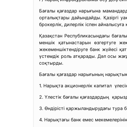
Бағалы қағаздар нарығына мамандард
орталықтары дайындайды. Қазіргі уақ
брокерлік, дилерлік іспен айналысуға 
Қазақстан Республикасындағы бағал
меншік қатынастарын өзгертуге же
жекеменшіктендіруге банк жүйесі қа
үстемдік роль атқарады. Дәл осы жағ
соқтырды.
Бағалы қағаздар нарығының нарықтық 
1. Нарықта акционерлік капитал үлесіні
2. Үлестік бағалы қағаздардың қарызд
3. Өндірісті қаржыландырудағы тура б
4. Нарықтағы банк емес
мекемелерінің