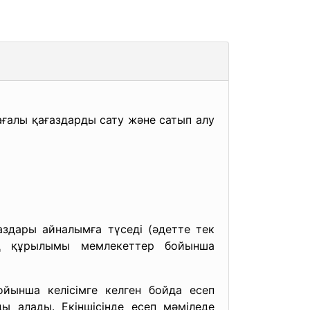
ағалы қағаздарды сату және сатып алу
здары айналымға түседі (әдетте тек
ың құрылымы мемлекеттер бойынша
ойынша келісімге келген бойда есеп
ы алады. Екіншісінде есеп мәміледе