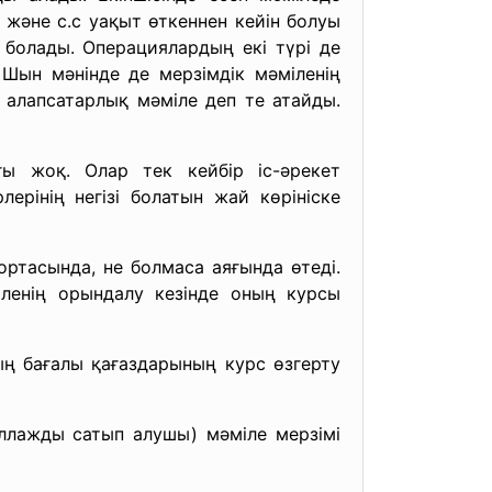
 және с.с уақыт өткеннен кейін болуы
 болады. Операциялардың екі түрі де
 Шын мәнінде де мерзімдік мәміленің
 алапсатарлық мәміле деп те атайды.
ығы жоқ. Олар тек кейбір іс-әрекет
ерінің негізі болатын жай көрініске
ртасында, не болмаса аяғында өтеді.
іленің орындалу кезінде оның курсы
ң бағалы қағаздарының курс өзгерту
еллажды сатып алушы) мәміле мерзімі