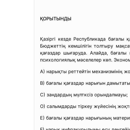
ҚОРЫТЫНДЫ
Қазіргі кезде Республикада бағалы 
Бюджеттің кемшілігін толтыру мақс
қағаздар шығаруда. Алайда, бағалы
психологиялық мәселелер көп. Эконо
А) нарықты реттейтін механизмінің ж
В) бағалы қағаздар нарығын дамытаты
С) зандардың мүлтксіз орындалмауы;
О) салымдарды тіркеу жүйесінің жоқт
Е) бағалы қағаздар нарығының матери
F) нарық инфрақұрылымы өсу деңгейін