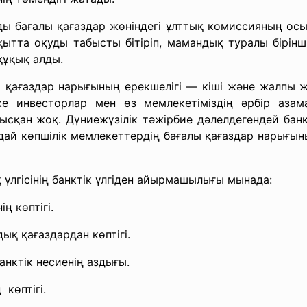
ы бағалы қағаздар жөніндегі ұлттық комиссияның осы 
ытта оқуды табысты бітіріп, мамандық туралы бірінш
құқық алды.
ы қағаздар нарығының ерекшелігі — кіші және жалпы 
ке инвесторлар мен өз мемлекетіміздің әрбір азам
тысқан жоқ. Дүниежүзілік тәжірбие дәлелдегендей бан
дай көпшілік мемлекеттердің бағалы қағаздар нарығының
үлгісінің банктік үлгіден айырмашылығы мынада:
ң көптігі.
ық қағаздардан көптігі.
анктік несиенің аздығы.
 көптігі.