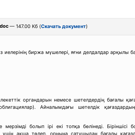
.doc
— 147.00 Кб (
Скачать документ
)
 иелерінің биржа мүшелері, яғни делдалдар арқылы б
екеттік органдарын немесе шетелдердің бағалы қаға
облигациялар). Айналымдағы шетелдік қағаздард
мерзімді болып ірі екі топқа бөлінеді. Біріншісі б
аз үшін ақша төлеп, орнына сатушыдан бағалы қағазд