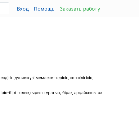
Вход
Помощь
Заказать работу
ндігін дүниежүзі мемлекеттерінің көпшілігінің
рін-бірі толықгырып тұратын, бірақ әрқайсысы өз