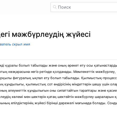
егі мәжбүрлеудің жүйесі
ователь скрыл имя
мді құралы болып табылады және оның әрекет ету осы қатынастарды
втың көзқарасына негіз ретінде қолданады. Мемлекеттік мәжбүрлеу
арқылы фигуралық ықпал ету болып табылады. Қылмыстық-процес
ұндылығы, қылмыстық сот өндірісінің міндеттерін шешу үшін оларғ
ның әлеуметтік құндылығын оны сипаттайтын тараптары және қасие
рлеудің көлемі мен шектерін қатаң шектейтін мәжбүрлеу шараларын
ының епілдіктерінің жүйесі бірінші дәрежелі мағынада болады. С