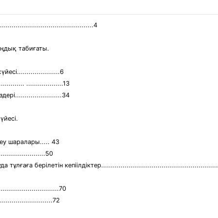
................................................4
аңдық табиғаты.
.....................6
..... ...................13
......................34
үйесі.
у шаралары..... 43
...................50
летін кепіілдіктер...............................................................
.............................70
.......................72