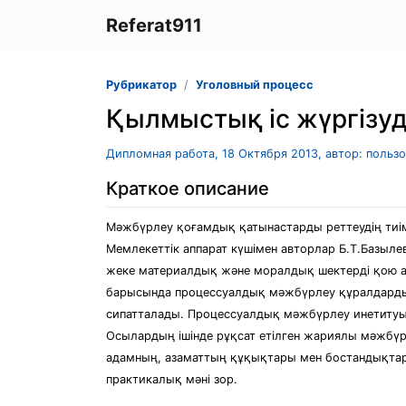
Referat911
Рубрикатор
Уголовный процесс
Қылмыстық іс жүргізуд
Дипломная работа, 18 Октября 2013, автор: польз
Краткое описание
Мәжбүрлеу қоғамдық қатынастарды реттеудің тиі
Мемлекеттік аппарат күшімен авторлар Б.Т.Базыле
жеке материалдық және моралдық шектерді қою 
барысында процессуалдық мәжбүрлеу құралдардың қ
сипатталады. Процессуалдық мәжбүрлеу инетитуы
Осылардың ішінде рұқсат етілген жариялы мәжбү
адамның, азаматтың құқықтары мен бостандықтар
практикалық мәні зор.