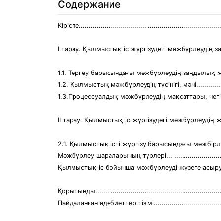
Содержание
Кіріспе........................................................................
I тарау. Қылмыстық іс жүргізудегі мәжбүрлеудің з
1.1. Тергеу барысындағы мәжбүрлеудің заңдылық жүйесі.
1.2. Қылмыстық мәжбүрлеудің түсінігі, мәні....................
1.3.Процессуалдық мәжбүрлеудің мақсаттары, негіздері..
II тарау. Қылмыстық іс жүргізудегі мәжбүрлеудің ж
2.1. Қылмыстық істі жүргізу барысындағы мәжбірле
Мәжбүрлеу шараларының түрлері... ............................
Қылмыстық іс бойынша мәжбүрлеуді жүзеге асыруда тұлғаға бері
Қорытынды.................................................................
Пайдаланған әдебиеттер тізімі......................................