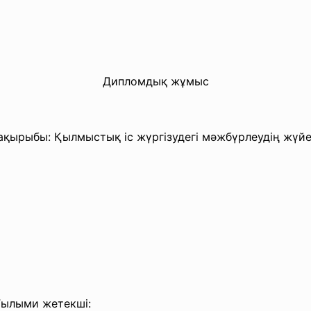
Дипломдық жұмыс
ақырыбы: Қылмыстық іс жүргізудегі мәжбүрлеудің жүйе
Ғылыми жетекші: