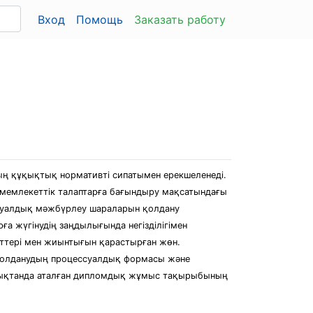
Вход
Помощь
Заказать работу
ң құқықтық нормативті сипатымен ерекшеленеді.
, мемлекеттік талаптарға бағындыру мақсатындағы
суалдық мәжбүрлеу шараларын қолдану
а жүгінудің заңдылығында негізділігімен
ттері мен жиынтығын қарастырған жөн.
 қолданудың процессуалдық формасы және
ондықтанда аталған дипломдық жұмыс тақырыбының