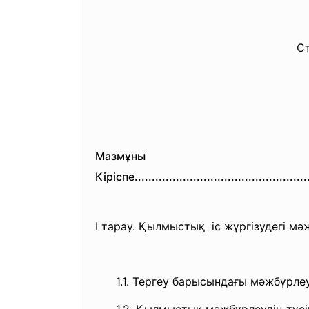
Мазмұны
Кіріспе.......................
...........................
I тарау. Қылмыстық іс жүргізудегі м
1.1. Тергеу барысындағы мәжбүрлеу