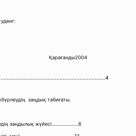
Студент:
Қарағанды2004
...
..............................
..............................
.......4
әжбүрлеудің заңдық табиғаты.
ді
ң заңдылық жүйесі......................6