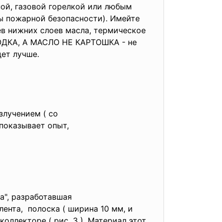
пой, газовой горелкой или любым
ы пожарной безопасности). Имейте
ев нижних слоев масла, термическое
РОДКА, А МАСЛО НЕ КАРТОШКА - не
дет лучше.
злучением ( со
 показывает опыт,
а", разработавшая
ента, полоска ( ширина 10 мм, и
ллекторе ( рис. 3 ). Материал этот,