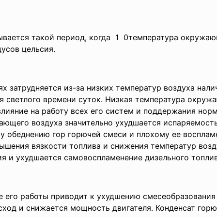
вается такой период, когда 1 0температура окружа
дусов цельсия.
х затрудняется из-за низких температур воздуха нали
я светлого времени суток. Низкая температура окруж
влияние на работу всех его систем и поддержания нор
ающего воздуха значительно ухудшается испаряемость
ому обеднению гор горючей смеси и плохому ее воспла
вышения вязкости топлива и снижения температур воз
я и ухудшается самовоспламенение дизельного топлив
е его работы приводит к ухудшению смесеобразования 
асход и снижается мощность двигателя. Конденсат гор