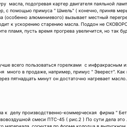
ру масла, подогревая картер двигателя паяльной лам
р, с помощью примуса " Шмель" ( конечно, приняв мер
на (особенно алюминиевого) вызывает местный перегр
водит к ускорению старению масла. Поддон не СКОВО
ите пламя, пусть время прогрева увеличится, но так бу
учше всего пользоваться
горелками с инфракрасным и
ня много в продаже, например, примус " Эверест". Как
рез пятнадцать минут он достаточно нагревает масло.
а к делу производственно-
коммерческая фирма " Бет
овоздушной смеси ПТС-45 ( рис.2 ) По сути дела это л
 материала, согнутая по форме колодца в выпускном ко