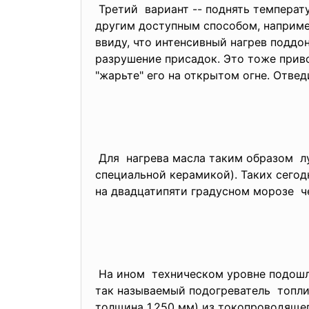
Третий вариант -- поднять температу
другим доступным способом, наприме
ввиду, что интенсивный нагрев поддо
разрушение присадок. Это тоже при
"жарьте" его на открытом огне. Отвед
Для нагрева масла таким образом л
специальной керамикой). Таких сегод
на двадцатипяти градусном
морозе че
На ином техническом уровне подошл
так называемый подогреватель топлив
толщина 1.250 мм) из токопроводящего