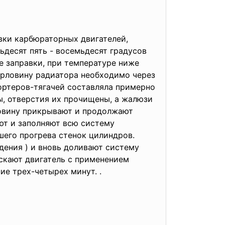
овки карбюраторных
двигателей,
ьдесят пять - восемьдесят градусов
е заправки, при температуре ниже
горловину радиатора необходимо через
портеров-тягачей составляла примерно
ы, отверстия их прочищены, а жалюзи
ловину прикрывают и продолжают
ают и заполняют всю систему
шего прогрева стенок цилиндров.
дения ) и вновь доливают систему
скают двигатель с применением
ие трех-четырех минут. .