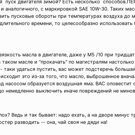
ый пуск двигателя зимой? Есть несколько способов.П
 и аналогичного, с маркировкой SAE 10W-30. Таких мас
вить пусковые обороты при температурах воздуха до м
длительного времени, то целесообразно использовать б
язкость масла в двигателе, даже у М5 /10 при тридц
в таком масле и "прокачать" по магистралям настолько 
- таки удаться пустить, вас может подстеречь большая
исходит это из-за того, что масло, выброшенное внач
под насосом образуется воздушная яма. ВАС оповестит 
надо немедленно выключить иначе повреждений не минов
лох? Ведь и так бывает: надо ехать, а на дворе минус 
тер разводить -- она, чай своя не дяди на!