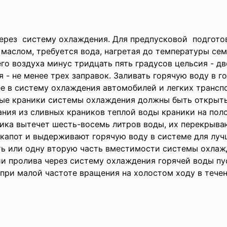
через систему охлаждения. Для предпусковой подгот
аслом, требуется вода, нагретая до температуры сем
о воздуха минус тридцать пять градусов цельсия - дв
я - не менее трех заправок. Заливать горячую воду в 
ее в систему охлаждения автомобилей и легких транс
вные краники системы охлаждения должны быть открыт
ания из сливных краников теплой воды краники на по
аника вытечет шесть-восемь литров воды, их перекрыв
капот и выдерживают горячую воду в системе для луч
ть или одну вторую часть вместимости системы охлаж
ии пролива через систему охлаждения горячей воды пу
при малой частоте вращения на холостом ходу в течен