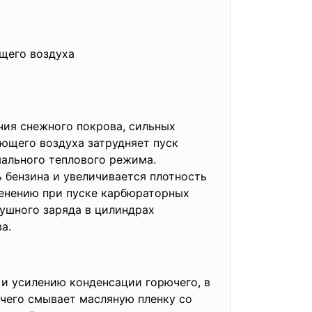
ющего
воздуха
чия снежного покрова, сильных
ающего воздуха затрудняет пуск
мального теплового режима.
 бензина и увеличивается плотность
менению при пуске карбюраторных
душного заряда в цилиндрах
а.
и усилению конденсации горючего, в
ючего смывает масляную пленку со