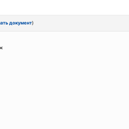
ать документ
)
дж