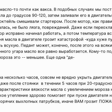
масло-то почти как вакса. В подобных случаях мы пост
ла до градусов 90-120, затем заливали его в двигате
 коктейль смешивали стартером. После мотор, как прави
алась, не было лязга, повреждений. Даже если переохл
ор исправно начинал работать, а потом температура в
я масла в двигателе грозит катастрофой -куда хуже пу
 всухую. Педант может, конечно, после этого на всяки
венного угара масло все равно выработается. Кому-то 
мороза это -- меньшее. Еще одна "де-
на несколько часов, совсем не вредно укрыть двигател
аже после стоянки в течении 5 часов при 20-градусн
арактеристики вязкости масла с увеличением мороза 
кое утепление здорово помогает при пуске двигателя на
горячих выхлопных патрубков, иначе ВАМ грозит ПОЖАР !